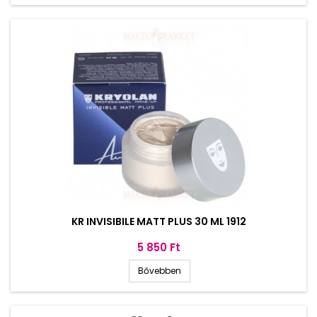
KR INVISIBILE MATT PLUS 30 ML 1912
Ár
5 850 Ft
Bővebben