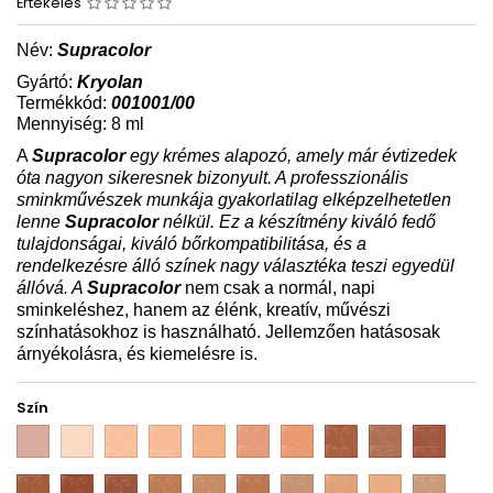
Értékelés
Név:
Supracolor
Gyártó:
Kryolan
Termékkód:
001001/00
Mennyiség: 8 ml
A
Supracolor
egy krémes alapozó, amely már évtizedek
óta nagyon sikeresnek bizonyult. A professzionális
sminkművészek munkája gyakorlatilag elképzelhetetlen
lenne
Supracolor
nélkül. Ez a készítmény kiváló fedő
tulajdonságai, kiváló bőrkompatibilitása, és a
rendelkezésre álló színek nagy választéka teszi egyedül
állóvá. A
Supracolor
nem csak a normál, napi
sminkeléshez, hanem az élénk, kreatív, művészi
színhatásokhoz is használható. Jellemzően hatásosak
árnyékolásra, és kiemelésre is.
Szín
03
1W
2W
3W
4W
5W
6W
7W
8W
9W
10W
11W
12W
FS
FS
FS
FS
FS
G
NB