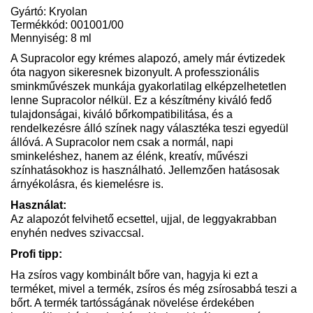
Gyártó: Kryolan
Termékkód: 001001/00
Mennyiség: 8 ml
A Supracolor egy krémes alapozó, amely már évtizedek
óta nagyon sikeresnek bizonyult. A professzionális
sminkművészek munkája gyakorlatilag elképzelhetetlen
lenne Supracolor nélkül. Ez a készítmény kiváló fedő
tulajdonságai, kiváló bőrkompatibilitása, és a
rendelkezésre álló színek nagy választéka teszi egyedül
állóvá. A Supracolor nem csak a normál, napi
sminkeléshez, hanem az élénk, kreatív, művészi
színhatásokhoz is használható. Jellemzően hatásosak
árnyékolásra, és kiemelésre is.
Használat:
Az alapozót felvihető ecsettel, ujjal, de leggyakrabban
enyhén nedves szivaccsal.
Profi tipp:
Ha zsíros vagy kombinált bőre van, hagyja ki ezt a
terméket, mivel a termék, zsíros és még zsírosabbá teszi a
bőrt. A termék tartósságának növelése érdekében