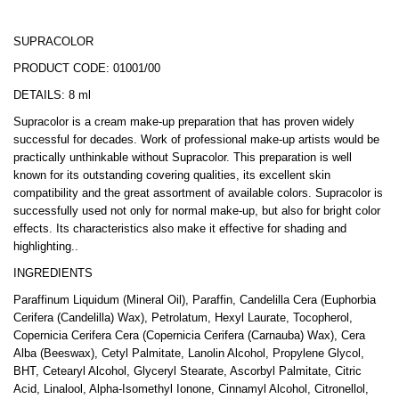
SUPRACOLOR
PRODUCT CODE: 01001/00
DETAILS: 8 ml
Supracolor is a cream make-up preparation that has proven widely
successful for decades. Work of professional make-up artists would be
practically unthinkable without Supracolor. This preparation is well
known for its outstanding covering qualities, its excellent skin
compatibility and the great assortment of available colors. Supracolor is
successfully used not only for normal make-up, but also for bright color
effects. Its characteristics also make it effective for shading and
highlighting..
INGREDIENTS
Paraffinum Liquidum (Mineral Oil), Paraffin, Candelilla Cera (Euphorbia
Cerifera (Candelilla) Wax), Petrolatum, Hexyl Laurate, Tocopherol,
Copernicia Cerifera Cera (Copernicia Cerifera (Carnauba) Wax), Cera
Alba (Beeswax), Cetyl Palmitate, Lanolin Alcohol, Propylene Glycol,
BHT, Cetearyl Alcohol, Glyceryl Stearate, Ascorbyl Palmitate, Citric
Acid, Linalool, Alpha-Isomethyl Ionone, Cinnamyl Alcohol, Citronellol,