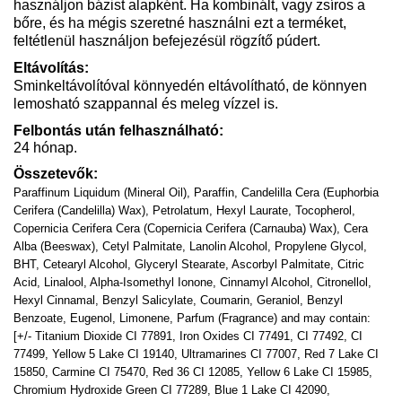
használjon bázist alapként. Ha kombinált, vagy zsíros a
bőre, és ha mégis szeretné használni ezt a terméket,
feltétlenül használjon befejezésül rögzítő púdert.
Eltávolítás:
Sminkeltávolítóval könnyedén eltávolítható, de könnyen
lemosható szappannal és meleg vízzel is.
Felbontás után felhasználható:
24 hónap.
Összetevők:
Paraffinum Liquidum (Mineral Oil), Paraffin, Candelilla Cera (Euphorbia
Cerifera (Candelilla) Wax), Petrolatum, Hexyl Laurate, Tocopherol,
Copernicia Cerifera Cera (Copernicia Cerifera (Carnauba) Wax), Cera
Alba (Beeswax), Cetyl Palmitate, Lanolin Alcohol, Propylene Glycol,
BHT, Cetearyl Alcohol, Glyceryl Stearate, Ascorbyl Palmitate, Citric
Acid, Linalool, Alpha-Isomethyl Ionone, Cinnamyl Alcohol, Citronellol,
Hexyl Cinnamal, Benzyl Salicylate, Coumarin, Geraniol, Benzyl
Benzoate, Eugenol, Limonene, Parfum (Fragrance) and may contain:
[+/- Titanium Dioxide CI 77891, Iron Oxides CI 77491, CI 77492, CI
77499, Yellow 5 Lake CI 19140, Ultramarines CI 77007, Red 7 Lake CI
15850, Carmine CI 75470, Red 36 CI 12085, Yellow 6 Lake CI 15985,
Chromium Hydroxide Green CI 77289, Blue 1 Lake CI 42090,