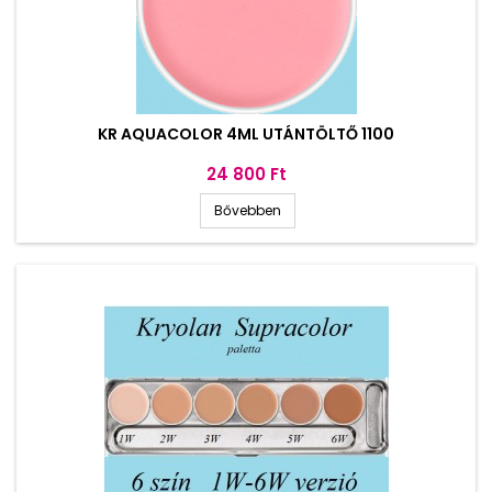
KR AQUACOLOR 4ML UTÁNTÖLTŐ 1100
Ár
24 800 Ft
Bővebben