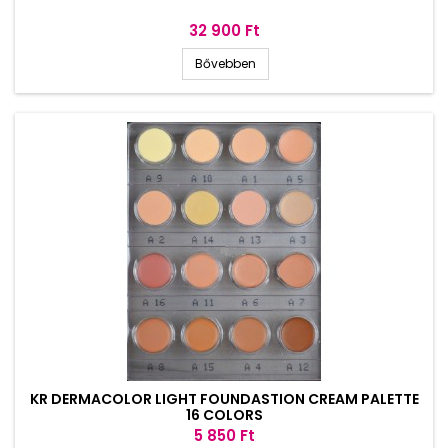
Ár
32 900 Ft
Bővebben
KR DERMACOLOR LIGHT FOUNDASTION CREAM PALETTE
16 COLORS
Ár
5 850 Ft