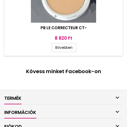
PB LE CORRECTEUR CT-
Ár
8 820 Ft
Bővebben
Kövess minket Facebook-on

TERMÉK

INFORMÁCIÓK

FIÓKOD