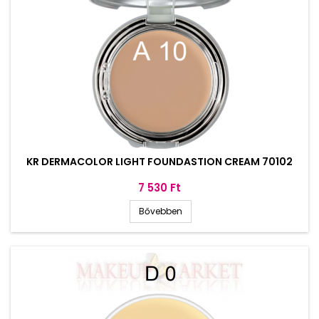
KR DERMACOLOR LIGHT FOUNDASTION CREAM 70102
Ár
7 530 Ft
Bővebben