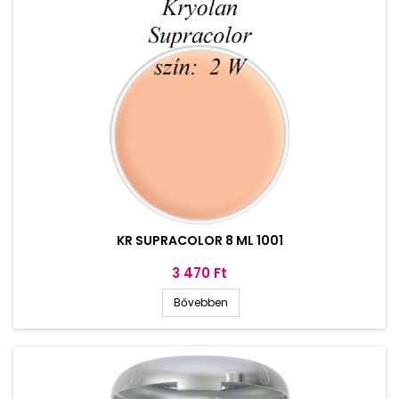
KR SUPRACOLOR 8 ML 1001
Ár
3 470 Ft
Bővebben