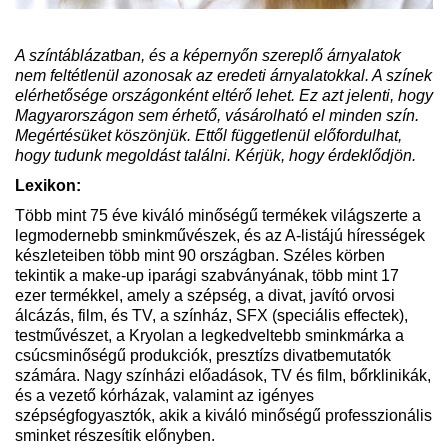
A színtáblázatban, és a képernyőn szereplő árnyalatok
nem feltétlenül azonosak az eredeti árnyalatokkal. A színek
elérhetősége országonként eltérő lehet. Ez azt jelenti, hogy
Magyarországon sem érhető, vásárolható el minden szín.
Megértésüket köszönjük. Ettől függetlenül előfordulhat,
hogy tudunk megoldást találni. Kérjük, hogy érdeklődjön.
Lexikon:
Több mint 75 éve kiváló minőségű termékek világszerte a
legmodernebb sminkművészek, és az A-listájú hírességek
készleteiben több mint 90 országban. Széles körben
tekintik a make-up iparági szabványának, több mint 17
ezer termékkel, amely a szépség, a divat, javító orvosi
álcázás, film, és TV, a színház, SFX (speciális effectek),
testművészet, a Kryolan a legkedveltebb sminkmárka a
csúcsminőségű produkciók, presztízs divatbemutatók
számára. Nagy színházi előadások, TV és film, bőrklinikák,
és a vezető kórházak, valamint az igényes
szépségfogyasztók, akik a kiváló minőségű professzionális
sminket részesítik előnyben.