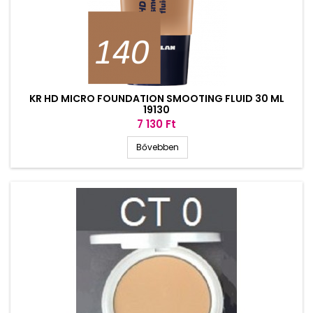
KR HD MICRO FOUNDATION SMOOTING FLUID 30 ML
19130
Ár
7 130 Ft
Bővebben