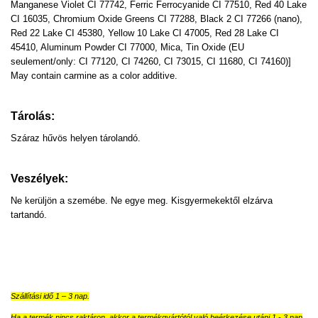
Manganese Violet CI 77742, Ferric Ferrocyanide CI 77510, Red 40 Lake
CI 16035, Chromium Oxide Greens CI 77288, Black 2 CI 77266 (nano),
Red 22 Lake CI 45380, Yellow 10 Lake CI 47005, Red 28 Lake CI
45410, Aluminum Powder CI 77000, Mica, Tin Oxide (EU
seulement/only: CI 77120, CI 74260, CI 73015, CI 11680, CI 74160)]
May contain carmine as a color additive.
Tárolás:
Száraz hűvös helyen tárolandó.
Veszélyek:
Ne kerüljön a szemébe. Ne egye meg. Kisgyermekektől elzárva
tartandó.
Szállítási idő 1 – 3 nap.
Ha a termék nincs raktáron, akkor a termékgyártótól való beérkezése utáni 1 - 3 nap