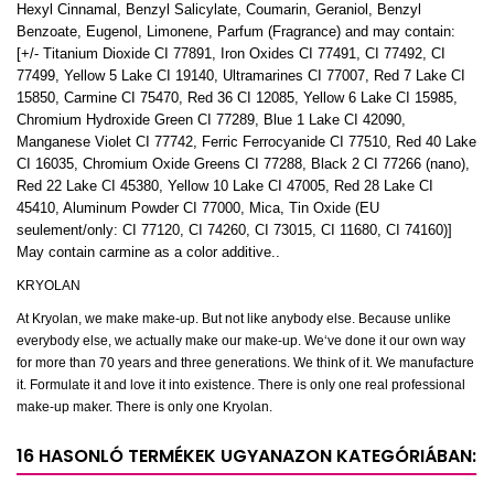
Hexyl Cinnamal, Benzyl Salicylate, Coumarin, Geraniol, Benzyl
Benzoate, Eugenol, Limonene, Parfum (Fragrance) and may contain:
[+/- Titanium Dioxide CI 77891, Iron Oxides CI 77491, CI 77492, CI
77499, Yellow 5 Lake CI 19140, Ultramarines CI 77007, Red 7 Lake CI
15850, Carmine CI 75470, Red 36 CI 12085, Yellow 6 Lake CI 15985,
Chromium Hydroxide Green CI 77289, Blue 1 Lake CI 42090,
Manganese Violet CI 77742, Ferric Ferrocyanide CI 77510, Red 40 Lake
CI 16035, Chromium Oxide Greens CI 77288, Black 2 CI 77266 (nano),
Red 22 Lake CI 45380, Yellow 10 Lake CI 47005, Red 28 Lake CI
45410, Aluminum Powder CI 77000, Mica, Tin Oxide (EU
seulement/only: CI 77120, CI 74260, CI 73015, CI 11680, CI 74160)]
May contain carmine as a color additive..
KRYOLAN
At Kryolan, we make make-up. But not like anybody else. Because unlike
everybody else, we actually make our make-up. We‘ve done it our own way
for more than 70 years and three generations. We think of it. We manufacture
it. Formulate it and love it into existence. There is only one real professional
make-up maker. There is only one Kryolan.
16 HASONLÓ TERMÉKEK UGYANAZON KATEGÓRIÁBAN: