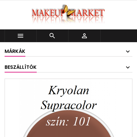



MÁRKÁK
BESZÁLLÍTÓK