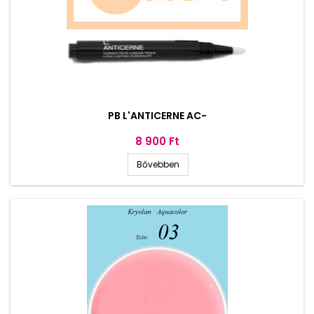
PB L'ANTICERNE AC-
Ár
8 900 Ft
Bővebben