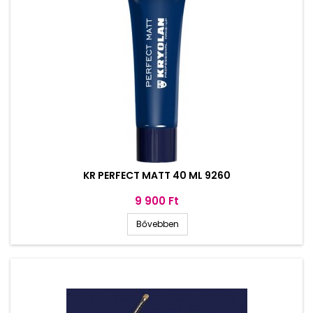
KR PERFECT MATT 40 ML 9260
Ár
9 900 Ft
Bővebben