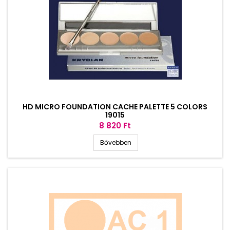
HD MICRO FOUNDATION CACHE PALETTE 5 COLORS
19015
Ár
8 820 Ft
Bővebben