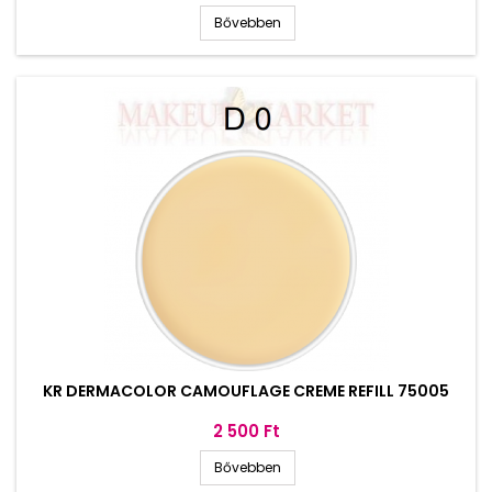
Bővebben
KR DERMACOLOR CAMOUFLAGE CREME REFILL 75005
Ár
2 500 Ft
Bővebben