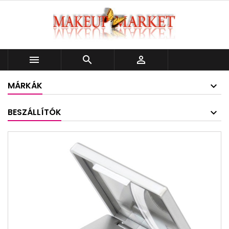



MÁRKÁK
BESZÁLLÍTÓK