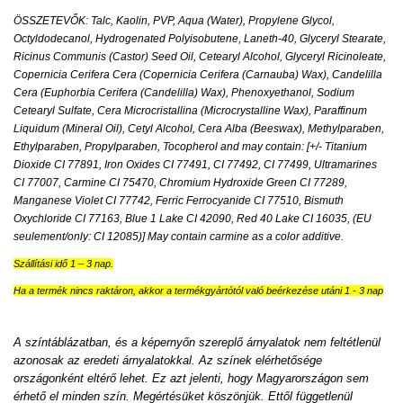
ÖSSZETEVŐK: Talc, Kaolin, PVP, Aqua (Water), Propylene Glycol,
Octyldodecanol, Hydrogenated Polyisobutene, Laneth-40, Glyceryl Stearate,
Ricinus Communis (Castor) Seed Oil, Cetearyl Alcohol, Glyceryl Ricinoleate,
Copernicia Cerifera Cera (Copernicia Cerifera (Carnauba) Wax), Candelilla
Cera (Euphorbia Cerifera (Candelilla) Wax), Phenoxyethanol, Sodium
Cetearyl Sulfate, Cera Microcristallina (Microcrystalline Wax), Paraffinum
Liquidum (Mineral Oil), Cetyl Alcohol, Cera Alba (Beeswax), Methylparaben,
Ethylparaben, Propylparaben, Tocopherol and may contain: [+/- Titanium
Dioxide CI 77891, Iron Oxides CI 77491, CI 77492, CI 77499, Ultramarines
CI 77007, Carmine CI 75470, Chromium Hydroxide Green CI 77289,
Manganese Violet CI 77742, Ferric Ferrocyanide CI 77510, Bismuth
Oxychloride CI 77163, Blue 1 Lake CI 42090, Red 40 Lake CI 16035, (EU
seulement/only: CI 12085)] May contain carmine as a color additive.
Szállítási idő 1 – 3 nap.
Ha a termék nincs raktáron, akkor a termékgyártótól való beérkezése utáni 1 - 3 nap
A színtáblázatban, és a képernyőn szereplő árnyalatok nem feltétlenül
azonosak az eredeti árnyalatokkal. Az színek elérhetősége
országonként eltérő lehet. Ez azt jelenti, hogy Magyarországon sem
érhető el minden szín. Megértésüket köszönjük. Ettől függetlenül