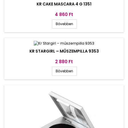
KR CAKE MASCARA 4 G 1351
Ár
4 860 Ft
Bővebben
KR STARGIRL – MŰSZEMPILLA 9353
Ár
2 880 Ft
Bővebben