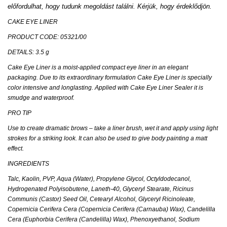
előfordulhat, hogy tudunk megoldást találni. Kérjük, hogy érdeklődjön.
CAKE EYE LINER
PRODUCT CODE: 05321/00
DETAILS: 3.5 g
Cake Eye Liner is a moist-applied compact eye liner in an elegant
packaging. Due to its extraordinary formulation Cake Eye Liner is specially
color intensive and longlasting. Applied with Cake Eye Liner Sealer it is
smudge and waterproof.
PRO TIP
Use to create dramatic brows – take a liner brush, wet it and apply using light
strokes for a striking look. It can also be used to give body painting a matt
effect.
INGREDIENTS
Talc, Kaolin, PVP, Aqua (Water), Propylene Glycol, Octyldodecanol,
Hydrogenated Polyisobutene, Laneth-40, Glyceryl Stearate, Ricinus
Communis (Castor) Seed Oil, Cetearyl Alcohol, Glyceryl Ricinoleate,
Copernicia Cerifera Cera (Copernicia Cerifera (Carnauba) Wax), Candelilla
Cera (Euphorbia Cerifera (Candelilla) Wax), Phenoxyethanol, Sodium