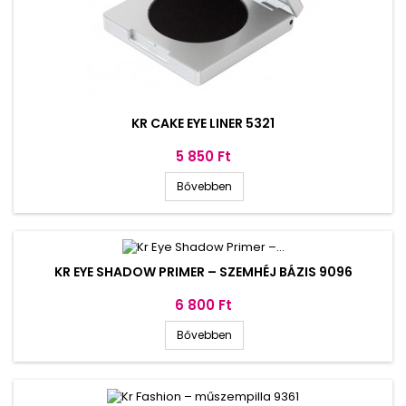
KR CAKE EYE LINER 5321
Ár
5 850 Ft
Bővebben
KR EYE SHADOW PRIMER – SZEMHÉJ BÁZIS 9096
Ár
6 800 Ft
Bővebben