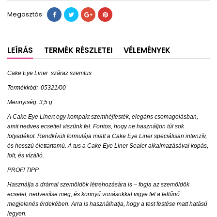
Megosztás
LEÍRÁS
TERMÉK RÉSZLETEI
VÉLEMÉNYEK
Cake Eye Liner
száraz szemtus
Termékkód:
05321/00
Mennyiség: 3,5 g
A Cake Eye Linert egy kompakt szemhéjfesték, elegáns csomagolásban,
amit nedves ecsettel viszünk fel. Fontos, hogy ne használjon túl sok
folyadékot. Rendkívüli formulája miatt a Cake Eye Liner speciálisan intenzív,
és hosszú élettartamú. A tus a Cake Eye Liner Sealer alkalmazásával kopás,
folt, és vízálló.
PROFI TIPP
Használja a drámai szemöldök létrehozására is – fogja az szemöldök
ecsetet, nedvesítse meg, és könnyű vonásokkal vigye fel a feltűnő
megjelenés érdekében. Arra is használhatja, hogy a test festése matt hatású
legyen.