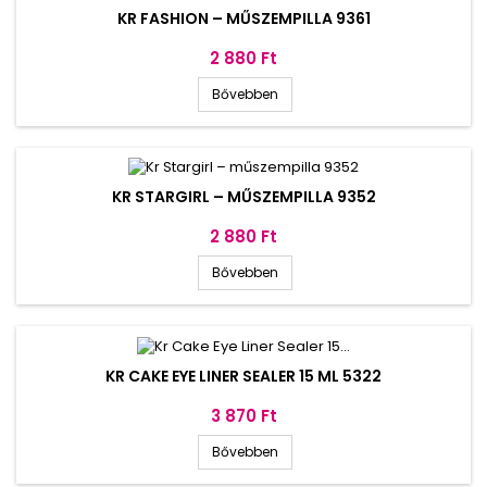
KR FASHION – MŰSZEMPILLA 9361
Ár
2 880 Ft
Bővebben
KR STARGIRL – MŰSZEMPILLA 9352
Ár
2 880 Ft
Bővebben
KR CAKE EYE LINER SEALER 15 ML 5322
Ár
3 870 Ft
Bővebben