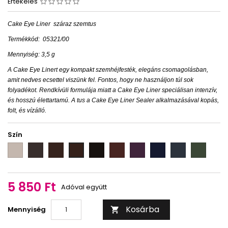
Értékelés
Cake Eye Liner
száraz szemtus
Termékkód:
05321/00
Mennyiség: 3,5 g
A Cake Eye Linert egy kompakt szemhéjfesték, elegáns csomagolásban,
amit nedves ecsettel viszünk fel. Fontos, hogy ne használjon túl sok
folyadékot. Rendkívüli formulája miatt a Cake Eye Liner speciálisan intenzív,
és hosszú élettartamú. A tus a Cake Eye Liner Sealer alkalmazásával kopás,
folt, és vízálló.
Szín
white
grey
black
black
aubergine
purple
dark
blue
green
brown
brown
blue
5 850 Ft
Adóval együtt
Kosárba
Mennyiség
