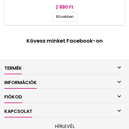
Ár
2 880 Ft
Bővebben
Kövess minket Facebook-on

TERMÉK

INFORMÁCIÓK

FIÓKOD

KAPCSOLAT
HÍRLEVÉL