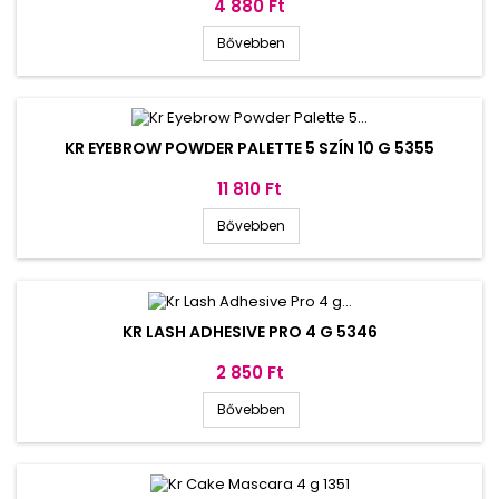
Ár
4 880 Ft
Bővebben
KR EYEBROW POWDER PALETTE 5 SZÍN 10 G 5355
Ár
11 810 Ft
Bővebben
KR LASH ADHESIVE PRO 4 G 5346
Ár
2 850 Ft
Bővebben