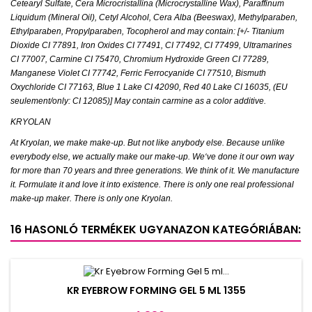
Cetearyl Sulfate, Cera Microcristallina (Microcrystalline Wax), Paraffinum
Liquidum (Mineral Oil), Cetyl Alcohol, Cera Alba (Beeswax), Methylparaben,
Ethylparaben, Propylparaben, Tocopherol and may contain: [+/- Titanium
Dioxide CI 77891, Iron Oxides CI 77491, CI 77492, CI 77499, Ultramarines
CI 77007, Carmine CI 75470, Chromium Hydroxide Green CI 77289,
Manganese Violet CI 77742, Ferric Ferrocyanide CI 77510, Bismuth
Oxychloride CI 77163, Blue 1 Lake CI 42090, Red 40 Lake CI 16035, (EU
seulement/only: CI 12085)] May contain carmine as a color additive.
KRYOLAN
At Kryolan, we make make-up. But not like anybody else. Because unlike
everybody else, we actually make our make-up. We‘ve done it our own way
for more than 70 years and three generations. We think of it. We manufacture
it. Formulate it and love it into existence. There is only one real professional
make-up maker. There is only one Kryolan.
16 HASONLÓ TERMÉKEK UGYANAZON KATEGÓRIÁBAN:
KR EYEBROW FORMING GEL 5 ML 1355