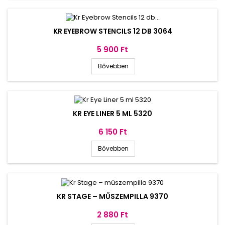
KR EYEBROW STENCILS 12 DB 3064
Ár
5 900 Ft
Bővebben
KR EYE LINER 5 ML 5320
Ár
6 150 Ft
Bővebben
KR STAGE – MŰSZEMPILLA 9370
Ár
2 880 Ft