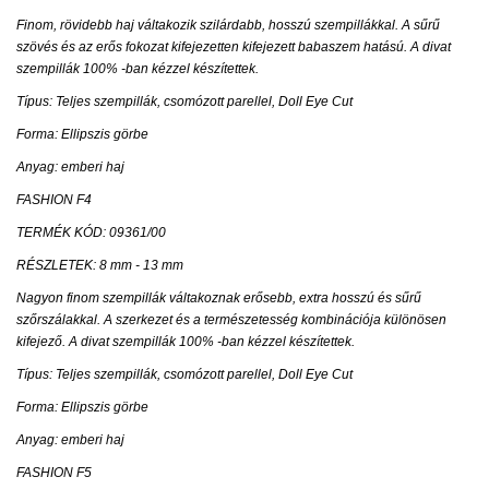
Finom, rövidebb haj váltakozik szilárdabb, hosszú szempillákkal. A sűrű
szövés és az erős fokozat kifejezetten kifejezett babaszem hatású. A divat
szempillák 100% -ban kézzel készítettek.
Típus: Teljes szempillák, csomózott parellel, Doll Eye Cut
Forma: Ellipszis görbe
Anyag: emberi haj
FASHION F4
TERMÉK KÓD: 09361/00
RÉSZLETEK: 8 mm - 13 mm
Nagyon finom szempillák váltakoznak erősebb, extra hosszú és sűrű
szőrszálakkal. A szerkezet és a természetesség kombinációja különösen
kifejező. A divat szempillák 100% -ban kézzel készítettek.
Típus: Teljes szempillák, csomózott parellel, Doll Eye Cut
Forma: Ellipszis görbe
Anyag: emberi haj
FASHION F5