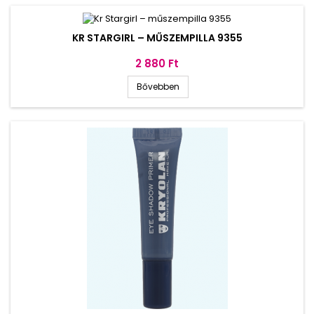
KR STARGIRL – MŰSZEMPILLA 9355
Ár
2 880 Ft
Bővebben