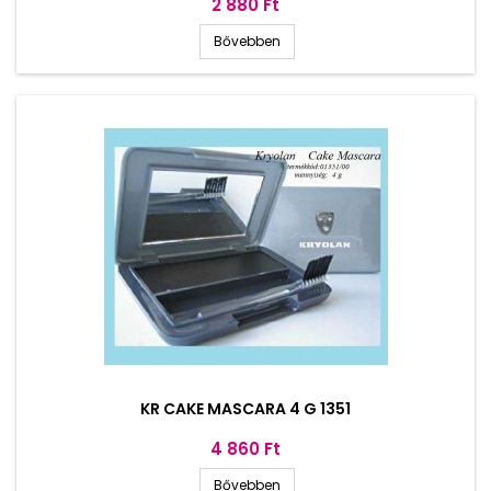
Ár
2 880 Ft
Bővebben
KR CAKE MASCARA 4 G 1351
Ár
4 860 Ft
Bővebben