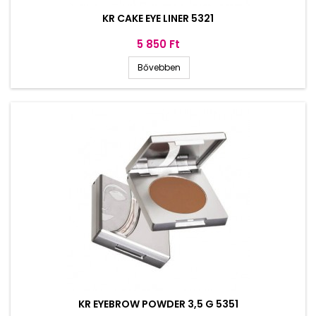
KR CAKE EYE LINER 5321
Ár
5 850 Ft
Bővebben
KR EYEBROW POWDER 3,5 G 5351