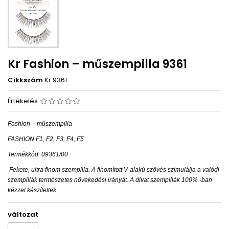
Kr Fashion – műszempilla 9361
Cikkszám
Kr 9361
Értékelés
Fashion – műszempilla
FASHION F1, F2, F3, F4, F5
Termékkód: 09361/00
Fekete, ultra finom szempilla. A finomított V-alakú szövés szimulálja a valódi
szempillák természetes növekedési irányát. A divat szempillák 100% -ban
kézzel készítettek.
változat