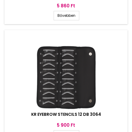
Ár
5 860 Ft
Bővebben
KR EYEBROW STENCILS 12 DB 3064
Ár
5 900 Ft