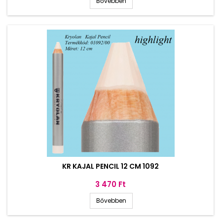
Bővebben
KR KAJAL PENCIL 12 CM 1092
Ár
3 470 Ft
Bővebben