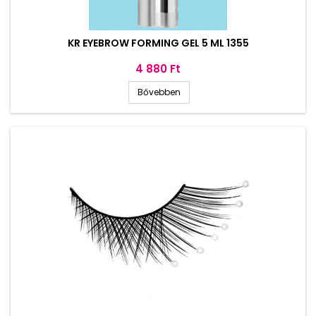
KR EYEBROW FORMING GEL 5 ML 1355
Ár
4 880 Ft
Bővebben