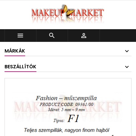



MÁRKÁK
BESZÁLLÍTÓK