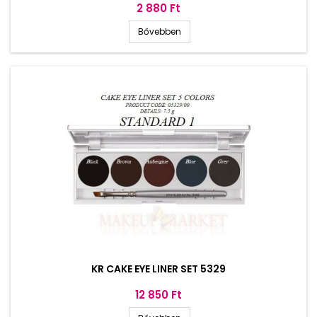
Ár
2 880 Ft
Bővebben
KR CAKE EYE LINER SET 5329
Ár
12 850 Ft