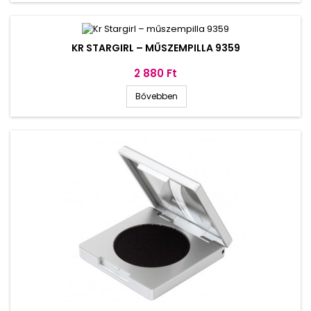
KR STARGIRL – MŰSZEMPILLA 9359
Ár
2 880 Ft
Bővebben