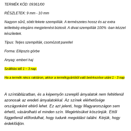
TERMÉK KÓD: 09361/00
RÉSZLETEK: 9 mm - 10 mm
Nagyon sűrű, sötét fekete szempillák. A természetes hossz és az extra
telítettség elegáns megjelenést biztosít. A divat szempillák 100% -ban kézzel
készítettek.
Típus: Teljes szempillák, csomózott parellel
Forma: Ellipszis görbe
Anyag: emberi haj
Szállítási idő 1 – 3 nap.
Ha a termék nincs raktáron, akkor a termékgyártótól való beérkezése utáni 1 - 3 nap
A színtáblázatban, és a képernyőn szereplő árnyalatok nem feltétlenül
azonosak az eredeti árnyalatokkal. Az színek elérhetősége
országonként eltérő lehet. Ez azt jelenti, hogy Magyarországon sem
érhető, vásárolható el minden szín. Megértésüket köszönjük. Ettől
függetlenül előfordulhat, hogy tudunk megoldást találni. Kérjük, hogy
érdeklődjön.