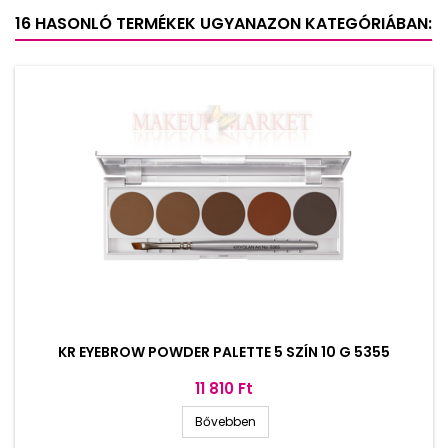
16 HASONLÓ TERMÉKEK UGYANAZON KATEGÓRIÁBAN:
KR EYEBROW POWDER PALETTE 5 SZÍN 10 G 5355
Ár
11 810 Ft
Bővebben