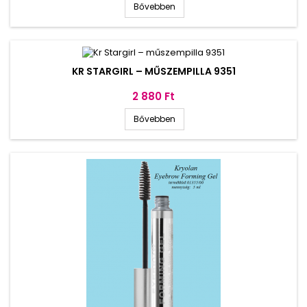
Bővebben
KR STARGIRL – MŰSZEMPILLA 9351
Ár
2 880 Ft
Bővebben