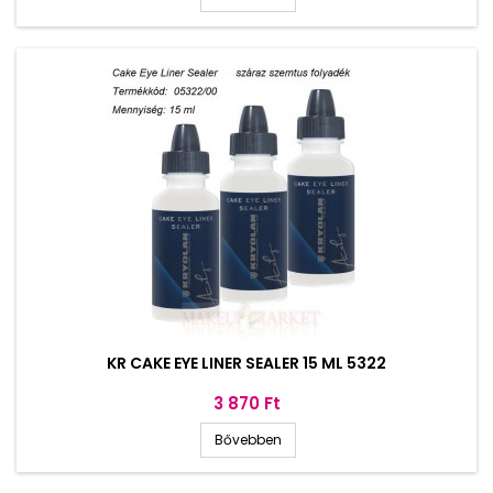
KR CAKE EYE LINER SEALER 15 ML 5322
Ár
3 870 Ft
Bővebben