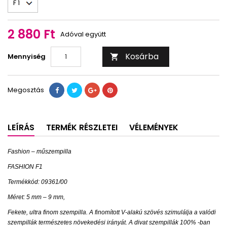
2 880 Ft
Adóval együtt
Kosárba
Mennyiség

Megosztás
LEÍRÁS
TERMÉK RÉSZLETEI
VÉLEMÉNYEK
Fashion – műszempilla
FASHION F1
Termékkód: 09361/00
Méret: 5 mm – 9 mm,
Fekete, ultra finom szempilla. A finomított V-alakú szövés szimulálja a valódi
szempillák természetes növekedési irányát. A divat szempillák 100% -ban