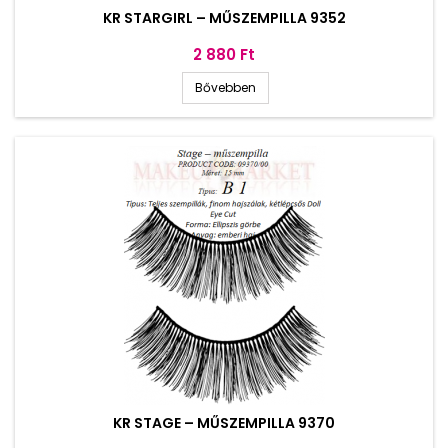
KR STARGIRL – MŰSZEMPILLA 9352
Ár
2 880 Ft
Bővebben
KR STAGE – MŰSZEMPILLA 9370