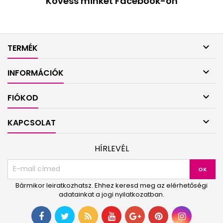
Kövess minket Facebook-on

TERMÉK

INFORMÁCIÓK

FIÓKOD

KAPCSOLAT
HÍRLEVÉL
Bármikor leiratkozhatsz. Ehhez keresd meg az elérhetőségi
adatainkat a jogi nyilatkozatban.