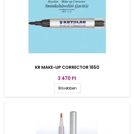
KR MAKE-UP CORRECTOR 1650
Ár
3 470 Ft
Bővebben