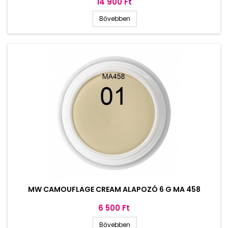
Ár
14 900 Ft
Bővebben
MW CAMOUFLAGE CREAM ALAPOZÓ 6 G MA 458
Ár
6 500 Ft
Bővebben