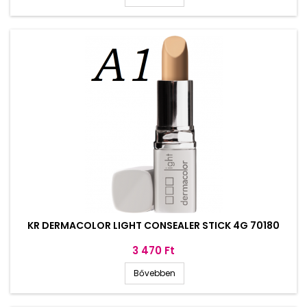
KR DERMACOLOR LIGHT CONSEALER STICK 4G 70180
Ár
3 470 Ft
Bővebben