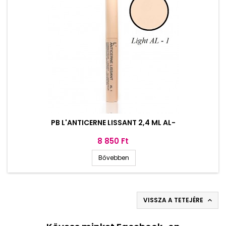
PB L'ANTICERNE LISSANT 2,4 ML AL-
Ár
8 850 Ft
Bővebben
VISSZA A TETEJÉRE
