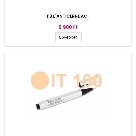
PB L'ANTICERNE AC-
Ár
8 900 Ft
Bővebben