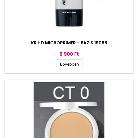
KR HD MICROPRIMER – BÁZIS 19098
Ár
8 900 Ft
Bővebben