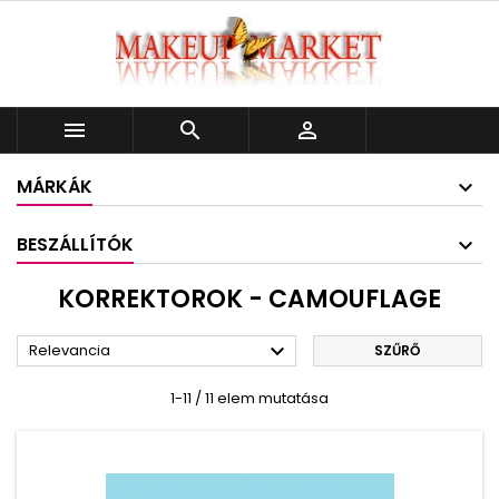



MÁRKÁK
BESZÁLLÍTÓK
KORREKTOROK - CAMOUFLAGE

Relevancia
SZŰRŐ
1-11 / 11 elem mutatása