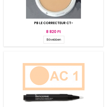
PB LE CORRECTEUR CT-
Ár
8 820 Ft
Bővebben