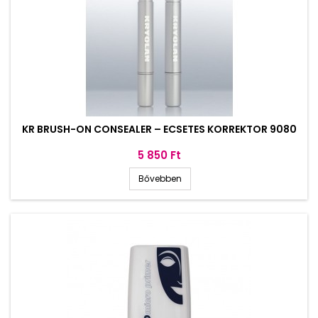
KR BRUSH-ON CONSEALER – ECSETES KORREKTOR 9080
Ár
5 850 Ft
Bővebben