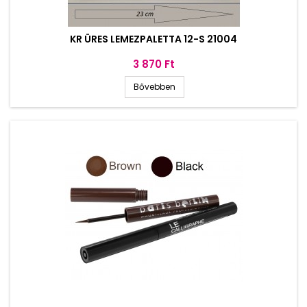
KR ÜRES LEMEZPALETTA 12-S 21004
Ár
3 870 Ft
Bővebben