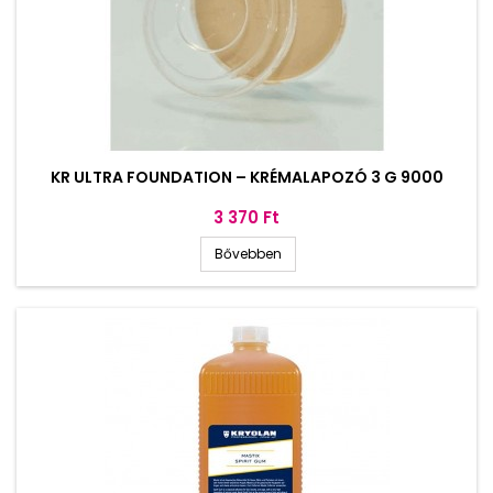
KR ULTRA FOUNDATION – KRÉMALAPOZÓ 3 G 9000
Ár
3 370 Ft
Bővebben