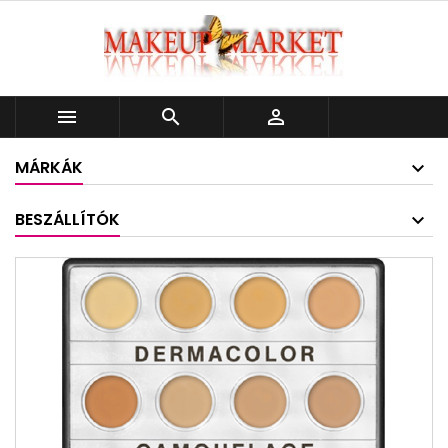



MÁRKÁK
BESZÁLLÍTÓK