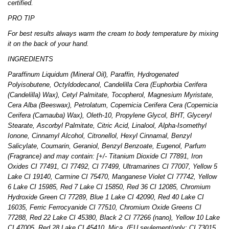
certified.
PRO TIP
For best results always warm the cream to body temperature by mixing
it on the back of your hand.
INGREDIENTS
Paraffinum Liquidum (Mineral Oil), Paraffin, Hydrogenated
Polyisobutene, Octyldodecanol, Candelilla Cera (Euphorbia Cerifera
(Candelilla) Wax), Cetyl Palmitate, Tocopherol, Magnesium Myristate,
Cera Alba (Beeswax), Petrolatum, Copernicia Cerifera Cera (Copernicia
Cerifera (Carnauba) Wax), Oleth-10, Propylene Glycol, BHT, Glyceryl
Stearate, Ascorbyl Palmitate, Citric Acid, Linalool, Alpha-Isomethyl
Ionone, Cinnamyl Alcohol, Citronellol, Hexyl Cinnamal, Benzyl
Salicylate, Coumarin, Geraniol, Benzyl Benzoate, Eugenol, Parfum
(Fragrance) and may contain: [+/- Titanium Dioxide CI 77891, Iron
Oxides CI 77491, CI 77492, CI 77499, Ultramarines CI 77007, Yellow 5
Lake CI 19140, Carmine CI 75470, Manganese Violet CI 77742, Yellow
6 Lake CI 15985, Red 7 Lake CI 15850, Red 36 CI 12085, Chromium
Hydroxide Green CI 77289, Blue 1 Lake CI 42090, Red 40 Lake CI
16035, Ferric Ferrocyanide CI 77510, Chromium Oxide Greens CI
77288, Red 22 Lake CI 45380, Black 2 CI 77266 (nano), Yellow 10 Lake
CI 47005, Red 28 Lake CI 45410, Mica, (EU seulement/only: CI 73015,