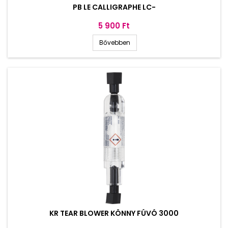
PB LE CALLIGRAPHE LC-
Ár
5 900 Ft
Bővebben
KR TEAR BLOWER KÖNNY FÚVÓ 3000