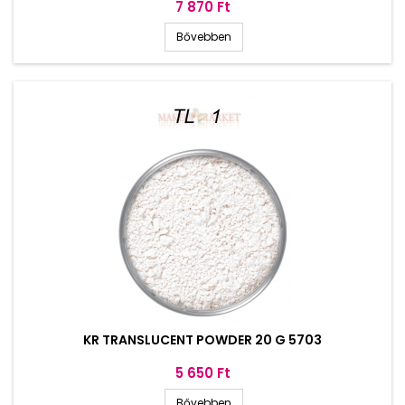
Ár
7 870 Ft
Bővebben
KR TRANSLUCENT POWDER 20 G 5703
Ár
5 650 Ft
Bővebben