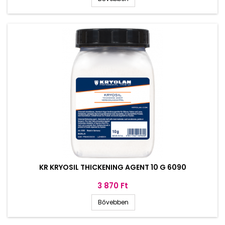
KR KRYOSIL THICKENING AGENT 10 G 6090
Ár
3 870 Ft
Bővebben