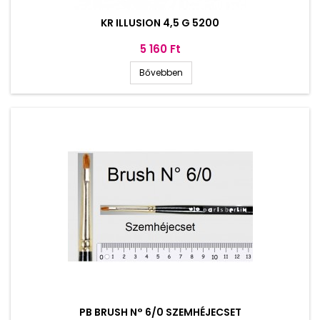
KR ILLUSION 4,5 G 5200
Ár
5 160 Ft
Bővebben
PB BRUSH N° 6/0 SZEMHÉJECSET