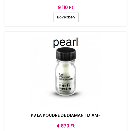
Ár
9 110 Ft
Bővebben
PB LA POUDRE DE DIAMANT DIAM-
Ár
4 870 Ft