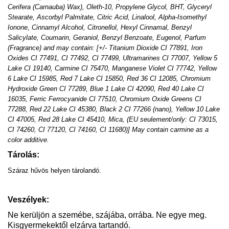
Cerifera (Carnauba) Wax), Oleth-10, Propylene Glycol, BHT, Glyceryl
Stearate, Ascorbyl Palmitate, Citric Acid, Linalool, Alpha-Isomethyl
Ionone, Cinnamyl Alcohol, Citronellol, Hexyl Cinnamal, Benzyl
Salicylate, Coumarin, Geraniol, Benzyl Benzoate, Eugenol, Parfum
(Fragrance) and may contain: [+/- Titanium Dioxide CI 77891, Iron
Oxides CI 77491, CI 77492, CI 77499, Ultramarines CI 77007, Yellow 5
Lake CI 19140, Carmine CI 75470, Manganese Violet CI 77742, Yellow
6 Lake CI 15985, Red 7 Lake CI 15850, Red 36 CI 12085, Chromium
Hydroxide Green CI 77289, Blue 1 Lake CI 42090, Red 40 Lake CI
16035, Ferric Ferrocyanide CI 77510, Chromium Oxide Greens CI
77288, Red 22 Lake CI 45380, Black 2 CI 77266 (nano), Yellow 10 Lake
CI 47005, Red 28 Lake CI 45410, Mica, (EU seulement/only: CI 73015,
CI 74260, CI 77120, CI 74160, CI 11680)] May contain carmine as a
color additive.
Tárolás:
Száraz hűvös helyen tárolandó.
Veszélyek:
Ne kerüljön a szemébe, szájába, orrába. Ne egye meg.
Kisgyermekektől elzárva tartandó.