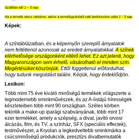
Szállítási idő 1 – 3 nap.
Ha a termék nincs raktáron, akkor a termékgyártótól való beérkezése utáni 1 - 3 nap
Képek:
A színtáblázatban, és a képernyőn szereplő árnyalatok
nem feltétlenül azonosak az eredeti árnyalatokkal.
A színek
elérhetősége országonként eltérő lehet. Ez azt jelenti, hogy
Magyarországon sem érhető, vásárolható el minden szín.
Megértésüket köszönjük.
Ettől függetlenül előfordulhat,
hogy tudunk megoldást találni. Kérjük, hogy érdeklődjön.
Lexikon:
Több mint 75 éve kiváló minőségű termékek világszerte a
legmodernebb sminkművészek, és az A-listájú hírességek
készleteiben több mint 90 országban. Széles körben
tekintik a make-up iparági szabványának, több mint 17
ezer termékkel, amely a szépség, a divat, javító orvosi
álcázás, film, és TV, a színház, SFX (speciális effectek),
testművészet, a Kryolan a legkedveltebb sminkmárka a
csúcsminőségű produkciók, presztízs divatbemutatók