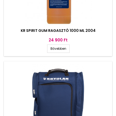
KR SPIRIT GUM RAGASZTÓ 1000 ML 2004
Ár
24 900 Ft
Bővebben