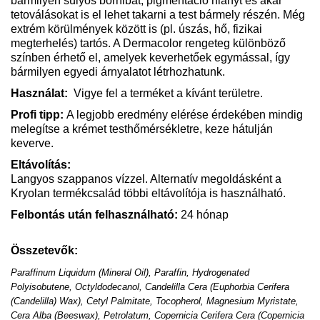
bármilyen súlyos bőrhibát, pigmentáció hiányt és akár
tetoválásokat is el lehet takarni a test bármely részén. Még
extrém körülmények között is (pl. úszás, hő, fizikai
megterhelés) tartós. A Dermacolor rengeteg különböző
színben érhető el, amelyek keverhetőek egymással, így
bármilyen egyedi árnyalatot létrhozhatunk.
Használat:
Vigye fel a terméket a kívánt területre.
Profi tipp:
A legjobb eredmény elérése érdekében mindig
melegítse a krémet testhőmérsékletre, keze hátulján
keverve.
Eltávolítás:
Langyos szappanos vízzel. Alternatív megoldásként a
Kryolan termékcsalád többi eltávolítója is használható.
Felbontás után felhasználható:
24
hónap
Összetevők:
Paraffinum Liquidum (Mineral Oil), Paraffin, Hydrogenated
Polyisobutene, Octyldodecanol, Candelilla Cera (Euphorbia Cerifera
(Candelilla) Wax), Cetyl Palmitate, Tocopherol, Magnesium Myristate,
Cera Alba (Beeswax), Petrolatum, Copernicia Cerifera Cera (Copernicia