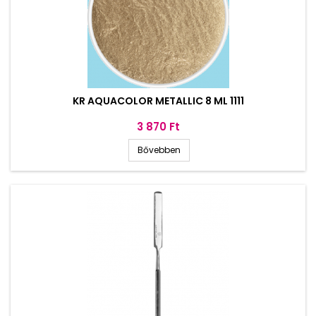
KR AQUACOLOR METALLIC 8 ML 1111
Ár
3 870 Ft
Bővebben