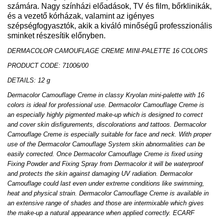
számára. Nagy színházi előadások, TV és film, bőrklinikák,
és a vezető kórházak, valamint az igényes
szépségfogyasztók, akik a kiváló minőségű professzionális
sminket részesítik előnyben.
DERMACOLOR CAMOUFLAGE CREME MINI-PALETTE 16 COLORS
PRODUCT CODE: 71006/00
DETAILS: 12 g
Dermacolor Camouflage Creme in classy Kryolan mini-palette with 16
colors is ideal for professional use. Dermacolor Camouflage Creme is
an especially highly pigmented make-up which is designed to correct
and cover skin disfigurements, discolorations and tattoos. Dermacolor
Camouflage Creme is especially suitable for face and neck. With proper
use of the Dermacolor Camouflage System skin abnormalities can be
easily corrected. Once Dermacolor Camouflage Creme is fixed using
Fixing Powder and Fixing Spray from Dermacolor it will be waterproof
and protects the skin against damaging UV radiation. Dermacolor
Camouflage could last even under extreme conditions like swimming,
heat and physical strain. Dermacolor Camouflage Creme is available in
an extensive range of shades and those are intermixable which gives
the make-up a natural appearance when applied correctly. ECARF