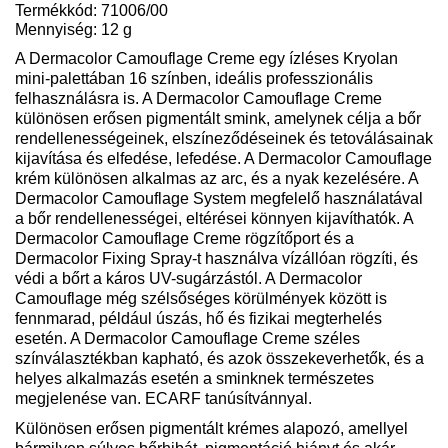
Termékkód: 71006/00
Mennyiség: 12 g
A Dermacolor Camouflage Creme egy ízléses Kryolan
mini-palettában 16 színben, ideális professzionális
felhasználásra is. A Dermacolor Camouflage Creme
különösen erősen pigmentált smink, amelynek célja a bőr
rendellenességeinek, elszíneződéseinek és tetoválásainak
kijavítása és elfedése, lefedése. A Dermacolor Camouflage
krém különösen alkalmas az arc, és a nyak kezelésére. A
Dermacolor Camouflage System megfelelő használatával
a bőr rendellenességei, eltérései könnyen kijavíthatók. A
Dermacolor Camouflage Creme rögzítőport és a
Dermacolor Fixing Spray-t használva vízállóan rögzíti, és
védi a bőrt a káros UV-sugárzástól. A Dermacolor
Camouflage még szélsőséges körülmények között is
fennmarad, például úszás, hő és fizikai megterhelés
esetén. A Dermacolor Camouflage Creme széles
színválasztékban kapható, és azok összekeverhetők, és a
helyes alkalmazás esetén a sminknek természetes
megjelenése van. ECARF tanúsítvánnyal.
Különösen erősen pigmentált krémes alapozó, amellyel