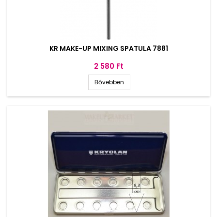
KR MAKE-UP MIXING SPATULA 7881
Ár
2 580 Ft
Bővebben