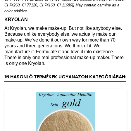
CI 74260, CI 77120, CI 74160, CI 11680)] May contain carmine as a
color additive.
KRYOLAN
At Kryolan, we make make-up. But not like anybody else.
Because unlike everybody else, we actually make our
make-up. We‘ve done it our own way for more than 70
years and three generations. We think of it. We
manufacture it. Formulate it and love it into existence.
There is only one real professional make-up maker. There
is only one Kryolan.
16 HASONLÓ TERMÉKEK UGYANAZON KATEGÓRIÁBAN: