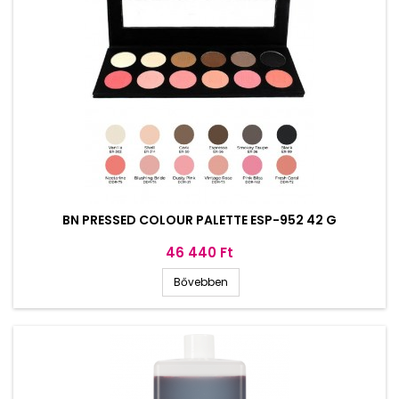
BN PRESSED COLOUR PALETTE ESP-952 42 G
Ár
46 440 Ft
Bővebben