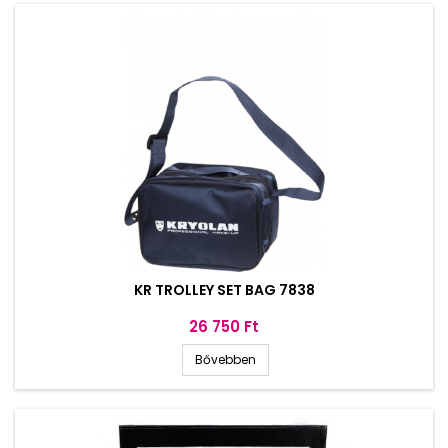
KR TROLLEY SET BAG 7838
Ár
26 750 Ft
Bővebben