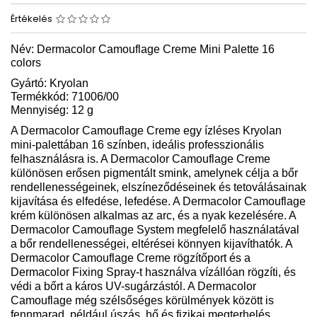
Értékelés
Név: Dermacolor Camouflage Creme Mini Palette 16
colors
Gyártó: Kryolan
Termékkód: 71006/00
Mennyiség: 12 g
A Dermacolor Camouflage Creme egy ízléses Kryolan
mini-palettában 16 színben, ideális professzionális
felhasználásra is. A Dermacolor Camouflage Creme
különösen erősen pigmentált smink, amelynek célja a bőr
rendellenességeinek, elszíneződéseinek és tetoválásainak
kijavítása és elfedése, lefedése. A Dermacolor Camouflage
krém különösen alkalmas az arc, és a nyak kezelésére. A
Dermacolor Camouflage System megfelelő használatával
a bőr rendellenességei, eltérései könnyen kijavíthatók. A
Dermacolor Camouflage Creme rögzítőport és a
Dermacolor Fixing Spray-t használva vízállóan rögzíti, és
védi a bőrt a káros UV-sugárzástól. A Dermacolor
Camouflage még szélsőséges körülmények között is
fennmarad, például úszás, hő és fizikai megterhelés