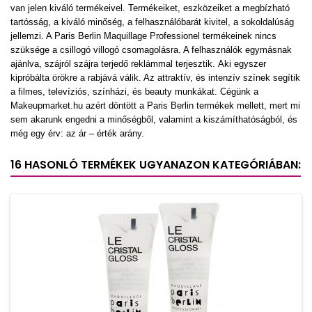
van jelen kiváló termékeivel. Termékeiket, eszközeiket a megbízható
tartósság, a kiváló minőség, a felhasználóbarát kivitel, a sokoldalúság
jellemzi. A Paris Berlin Maquillage Professionel termékeinek nincs
szüksége a csillogó villogó csomagolásra. A felhasználók egymásnak
ajánlva, szájról szájra terjedő reklámmal terjesztik. Aki egyszer
kipróbálta örökre a rabjává válik. Az attraktív, és intenzív színek segítik
a filmes, televíziós, színházi, és beauty munkákat. Cégünk a
Makeupmarket.hu azért döntött a Paris Berlin termékek mellett, mert mi
sem akarunk engedni a minőségből, valamint a kiszámíthatóságból, és
még egy érv: az ár – érték arány.
16 HASONLÓ TERMÉKEK UGYANAZON KATEGÓRIÁBAN: