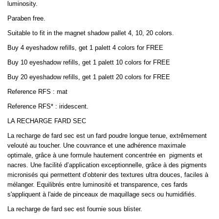
luminosity.
Paraben free.
Suitable to fit in the magnet shadow pallet 4, 10, 20 colors.
Buy 4 eyeshadow refills, get 1 palett 4 colors for FREE
Buy 10 eyeshadow refills, get 1 palett 10 colors for FREE
Buy 20 eyeshadow refills, get 1 palett 20 colors for FREE
Reference RFS : mat
Reference RFS* : iridescent.
LA RECHARGE FARD SEC
La recharge de fard sec est un fard poudre longue tenue, extrêmement
velouté au toucher. Une couvrance et une adhérence maximale
optimale, grâce à une formule hautement concentrée en
pigments et
nacres. Une facilité d’application exceptionnelle, grâce à des pigments
micronisés qui permettent d’obtenir des textures ultra douces, faciles à
mélanger. Equilibrés entre luminosité et transparence, ces fards
s'appliquent à l'aide de pinceaux de maquillage secs ou humidifiés.
La recharge de fard sec est fournie sous blister.