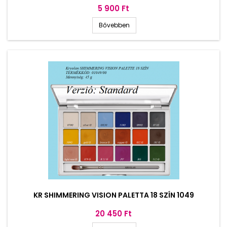
Ár
5 900 Ft
Bővebben
KR SHIMMERING VISION PALETTA 18 SZÍN 1049
Ár
20 450 Ft