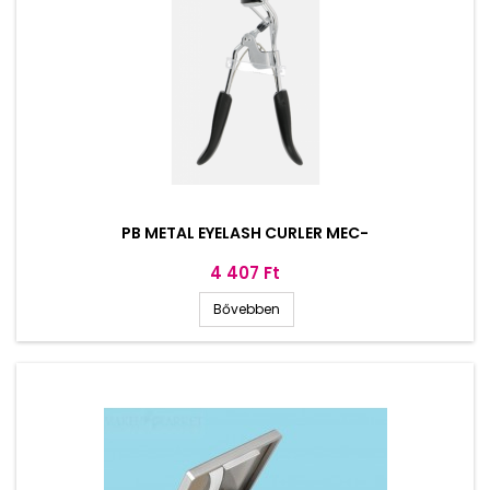
PB METAL EYELASH CURLER MEC-
Ár
4 407 Ft
Bővebben