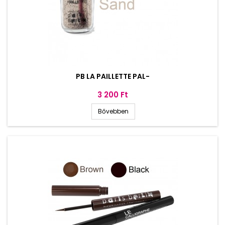
PB LA PAILLETTE PAL-
Ár
3 200 Ft
Bővebben