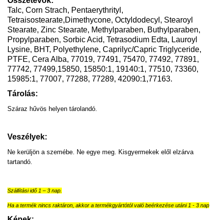
Összetevők:
Talc, Corn Strach, Pentaerythrityl,
Tetraisostearate,Dimethycone, Octyldodecyl, Stearoyl
Stearate, Zinc Stearate, Methylparaben, Buthylparaben,
Propylparaben, Sorbic Acid, Tetrasodium Edta, Lauroyl
Lysine, BHT, Polyethylene, Caprilyc/Capric Triglyceride,
PTFE, Cera Alba, 77019, 77491, 75470, 77492, 77891,
77742, 77499,15850, 15850:1, 19140:1, 77510, 73360,
15985:1, 77007, 77288, 77289, 42090:1,77163.
Tárolás:
Száraz hűvös helyen tárolandó.
Veszélyek:
Ne kerüljön a szemébe. Ne egye meg. Kisgyermekek elől elzárva
tartandó.
Szállítási idő 1 – 3 nap.
Ha a termék nincs raktáron, akkor a termékgyártótól való beérkezése utáni 1 - 3 nap
Képek: