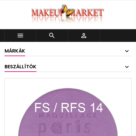



MÁRKÁK
BESZÁLLÍTÓK