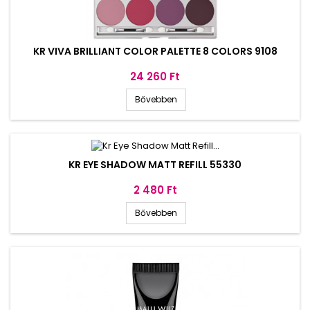
KR VIVA BRILLIANT COLOR PALETTE 8 COLORS 9108
Ár
24 260 Ft
Bővebben
KR EYE SHADOW MATT REFILL 55330
Ár
2 480 Ft
Bővebben