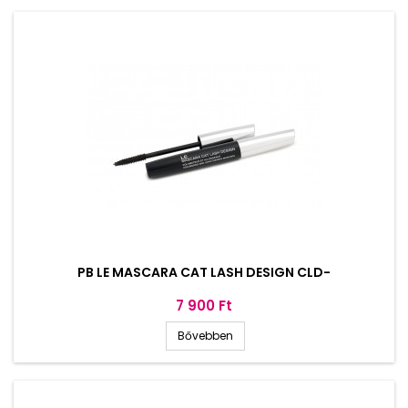
PB LE MASCARA CAT LASH DESIGN CLD-
Ár
7 900 Ft
Bővebben