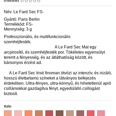
Értékelés
Név:
Le Fard Sec FS
-
Gyártó: Paris Berlin
Termékkód: FS-
Mennyiség: 3 g
Professzionális, és multifunkcionális
szemhéjfesték.
A Le Fard Sec Mat egy
arcpirosító, és szemhéjfesték por. Tökéletes egyensúlyt
teremt a fényesség, és az átláthatóság között, és
bársonyos érzést ad.
A Le Fard Sec Irisé finoman ötvözi az intenzív, és irizáló,
hosszú élettartamú színeket a látványos befejezés
érdekében. Ultra-fényes, ultra-könnyű, és hihetetlenül apró
csillámokkal gazdagítva fényt, egyedülálló csillogást
biztosít.
Szín
PB
PB
PB
PB
PB
PB
PB
PB
PB
PB