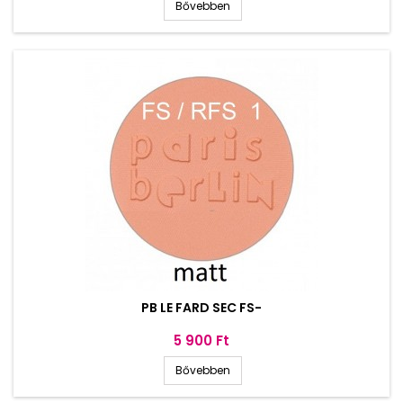
Bővebben
PB LE FARD SEC FS-
Ár
5 900 Ft
Bővebben