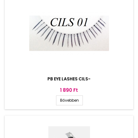
PB EYE LASHES CILS-
Ár
1 890 Ft
Bővebben