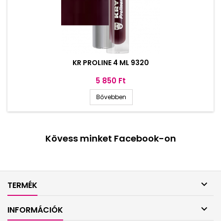
KR PROLINE 4 ML 9320
Ár
5 850 Ft
Bővebben
Kövess minket Facebook-on

TERMÉK

INFORMÁCIÓK