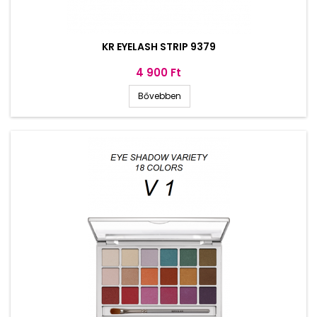
KR EYELASH STRIP 9379
Ár
4 900 Ft
Bővebben