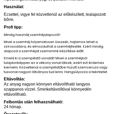
Használat:
Ecsettel, vigye fel közvetlenül az előkészített, lealapozott
bőrre.
Profi tipp:
Mindig használj szemhéjalapozót!
Mivel a szemhéj folyamatosan összeér, hajlamos lehet a
zsírosodásra, és elmozdulhat a szemhéjfesték. Ezért mindig
alapozd a szemhéjat szemsmink készítése előtt.
Emeld ki a szempillatő vonalát! Mivel a szemhéjból
tulajdonképpen ez a vékony vonal látszik, ezért ezt érdemes
kiemelni. Közvetlenül a szempillatőbe húzott szemceruza vagy
tusvonal nagyon látványos tud lenni. Hangsúlyozza a tekintetet.
Eltávolítás:
Az anyag nagyon könnyen eltávolítható langyos
szappanos vízzel. Sminkeltávolítóval könnyedén
eltávolítható.
Felbontás után felhasználható:
24 hónap.