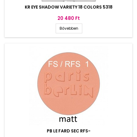
KR EYE SHADOW VARIETY 18 COLORS 5318
Ár
20 480 Ft
Bővebben
PB LE FARD SEC RFS-