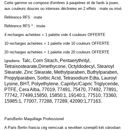
Cette gamme se compose d'ombres à paupières et de fards à joues,
aux couleurs douces ou intenses déclinées en 2 effets : mate ou irisé.
Référence RFS : mate
Référence RFS * : irisée
4 recharges achetées = 1 palette vide 4 couleurs OFFERTE
10 recharges achetées = 1 palette vide 10 couleurs OFFERTE
20 recharges achetées = 1 palette vide 20 couleurs OFFERTE
Talc, Corn Strach, Pentaerythrityl,
Igrediens:
Tetraisostearate,Dimethycone, Octyldodecyl, Stearoyl
Stearate, Zinc Stearate, Methylparaben, Buthylparaben,
Propylparaben, Sorbic Acid, Tetrasodium Edta, Lauroyl
Lysine, BHT, Polyethylene, Caprilyc/Capric Triglyceride,
PTFE, Cera Alba, 77019, 77491, 75470, 77492, 77891,
77742, 77499,15850, 15850:1, 19140:1, 77510, 73360,
15985:1, 77007, 77288, 77289, 42090:1,77163.
ParisBerlin
Maquillage Professionel
A Paris Berlin francia cég nemcsak a nevében szereplő két városban