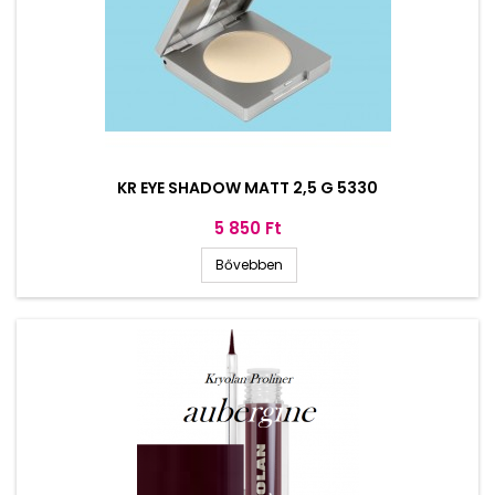
KR EYE SHADOW MATT 2,5 G 5330
Ár
5 850 Ft
Bővebben