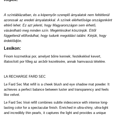
A színtáblázatban, és a képernyőn szereplő árnyalatok nem feltétlenül
azonosak az eredeti árnyalatokkal. A színek elérhetősége országonként
eltérő lehet. Ez azt jelenti, hogy Magyarországon sem érhető,
vásárolható meg minden szín. Megértésüket köszönjük. Ettől
függetlenül előfordulhat, hogy tudunk megoldást találni. Kérjük, hogy
érdeklődjön.
Lexikon:
Finom kozmetikai por, amelyet bőrre kennek; festékekkel kevert,
illatosított por főleg az arcbőr kezelésére, annak hamvassá tételére.
LA RECHARGE FARD SEC
Le Fard Sec Mat refill is a cheek blush and eye shadow mat powder. It
achieves a perfect balance between luster and transparency and feels
like velvet.
Le Fard Sec Irisé refill combines subtle iridescence with intense long-
lasting color for a spectacular finish. Enriched in ultra-shiny, ultra-light
and incredibly thin pearls, it captures the light and provides a unique