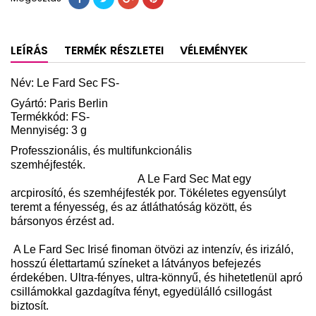
LEÍRÁS
TERMÉK RÉSZLETEI
VÉLEMÉNYEK
Név:
Le Fard Sec FS
-
Gyártó: Paris Berlin
Termékkód: FS-
Mennyiség: 3 g
Professzionális, és multifunkcionális
szemhéjfesték.
A Le Fard Sec Mat egy
arcpirosító, és szemhéjfesték por. Tökéletes egyensúlyt
teremt a fényesség, és az átláthatóság között, és
bársonyos érzést ad.
A Le Fard Sec Irisé finoman ötvözi az intenzív, és irizáló,
hosszú élettartamú színeket a látványos befejezés
érdekében. Ultra-fényes, ultra-könnyű, és hihetetlenül apró
csillámokkal gazdagítva fényt, egyedülálló csillogást
biztosít.