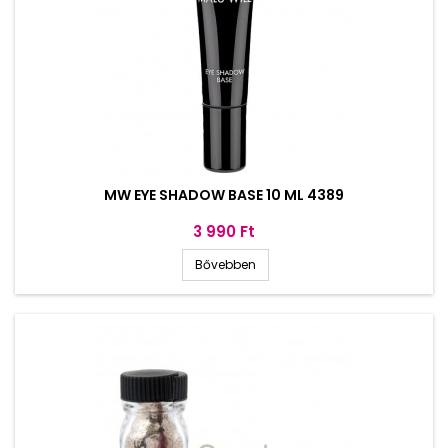
MW EYE SHADOW BASE 10 ML 4389
Ár
3 990 Ft
Bővebben