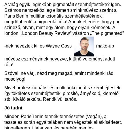
A világ egyik leginkább pigmentált szemhéjfestéke? Igen.
Számos nemzetközileg elismert sminkművész szerint a
Paris Berlin multifunkcionális szemhéjfestéknek
megdöbbentő a pigmentációja! Annak ellenére, hogy por
színező, olyan, mint egy álom, hogy olyan krémesek. A
londoni „London Beauty Review” vásáron „The pigmented”
-nek nevezték ki, és Wayne Goss
make-up
művész eszményinek nevezve, kitűnő véleményt adott
róla!
Szóval, ne várj, nézd meg magad, amint mindenki rád
mosolyog!
Mivel professzionális, és multifunkcionális szemhéjfesték,
így tökéletes szemhéjfesték, pirosító, árnyékoló, kiemelő
stb. Kiváló textúra. Rendkívül tartós.
Jó tudni
:
Minden ParisBerlin termék természetes (Vegán), a
tesztelés során egyáltalában nem végeztek állatkísérletet,
hipoallergén, illatanyag, és parabén mentes.