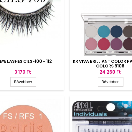
EYE LASHES CILS-100 - 112
KR VIVA BRILLIANT COLOR PA
COLORS 9108
Ár
Ár
3 170 Ft
24 260 Ft
Bővebben
Bővebben