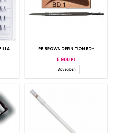
PILLA
PB BROWN DEFINITION BD-
Ár
5 900 Ft
Bővebben