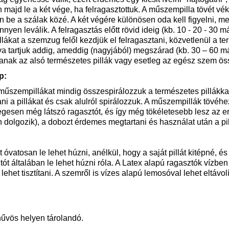
n majd le a két vége, ha felragasztottuk. A műszempilla tövét vé
on be a szálak közé. A két végére különösen oda kell figyelni, m
nnyen leválik. A felragasztás előtt rövid ideig (kb. 10 - 20 - 3
pillákat a szemzug felől kezdjük el felragasztani, közvetlenül a t
va tartjuk addig, ameddig (nagyjából) megszárad (kb. 30 – 60 m
anak az alsó természetes pillák vagy esetleg az egész szem ö
p:
műszempillákat mindig összespirálozzuk a természetes pillákkal.
ni a pillákat és csak alulról spirálozzuk. A műszempillák tövéhe
egesen még látszó ragasztót, és így még tökéletesebb lesz az ere
 dolgozik), a dobozt érdemes megtartani és használat után a pil
t óvatosan le lehet húzni, anélkül, hogy a saját pillát kitépné, é
tót általában le lehet húzni róla. A Latex alapú ragasztók vízben 
lehet tisztítani. A szemről is vízes alapú lemosóval lehet eltávolí
:
űvös helyen tárolandó.