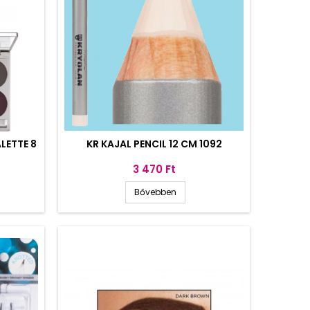
LETTE 8
KR KAJAL PENCIL 12 CM 1092
Ár
3 470 Ft
Bővebben