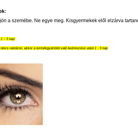
ek:
jön a szemébe. Ne egye meg. Kisgyermekek elől elzárva tartan
ő 1 – 3 nap.
nincs raktáron, akkor a termékgyártótól való beérkezése utáni 1 - 3 nap