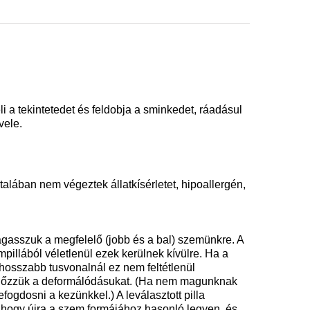
i a tekintetedet és feldobja a sminkedet, ráadásul
vele.
alában nem végeztek állatkísérletet, hipoallergén,
ragasszuk a megfelelő (jobb és a bal) szemünkre. A
illából véletlenül ezek kerülnek kívülre. Ha a
(hosszabb tusvonalnál ez nem feltétlenül
egelőzzük a deformálódásukat. (Ha nem magunknak
fogdosni a kezünkkel.) A leválasztott pilla
", hogy újra a szem formájához hasonló legyen, és