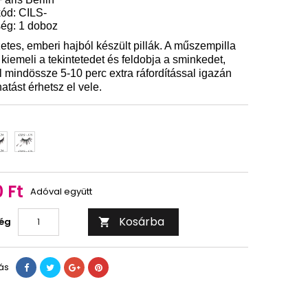
ód: CILS-
ég: 1 doboz
tes, emberi hajból készült pillák. A műszempilla
kiemeli a tekintetedet és feldobja a sminkedet,
 mindössze 5-10 perc extra ráfordítással igazán
atást érhetsz el vele.
t
PB
LS
CILS
4
125
 Ft
Adóval együtt
Kosárba
ég

ás