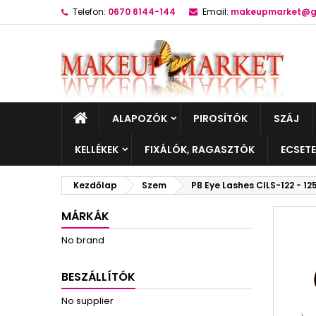
Telefon:
0670 6144-144
Email:
makeupmarket@g
ALAPOZÓK
PIROSÍTÓK
SZÁJ
KELLÉKEK
FIXÁLÓK, RAGASZTÓK
ECSET
Kezdőlap
Szem
PB Eye Lashes CILS-122 - 12
MÁRKÁK
No brand
BESZÁLLÍTÓK
No supplier