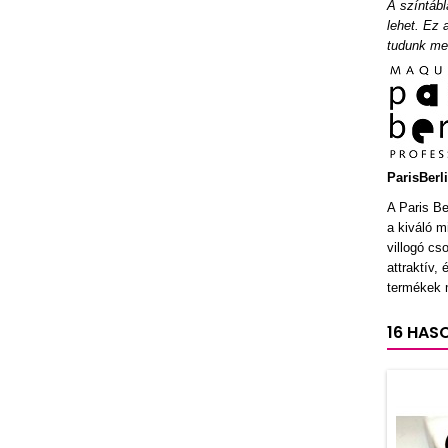
A színtábl
lehet. Ez 
tudunk meg
ParisBerl
A Paris Be
a kiváló m
villogó cs
attraktív,
termékek m
16 HAS