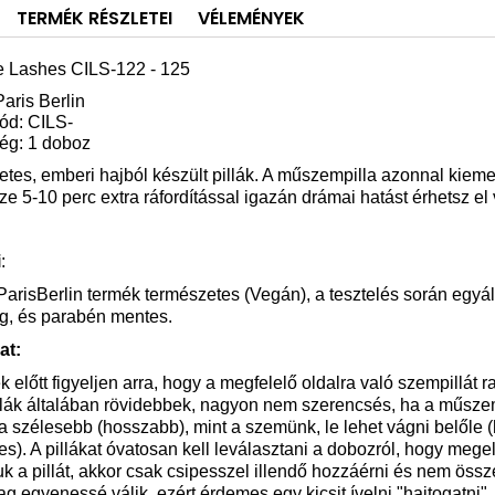
TERMÉK RÉSZLETEI
VÉLEMÉNYEK
e Lashes CILS
-122 - 125
Paris Berlin
ód: CILS-
ég: 1 doboz
tes, emberi hajból készült pillák. A műszempilla azonnal kiemel
e 5-10 perc extra ráfordítással igazán drámai hatást érhetsz el 
i
:
arisBerlin termék természetes (Vegán), a tesztelés során egyált
ag, és parabén mentes.
at:
 előtt figyeljen arra, hogy a megfelelő oldalra való szempillát 
llák általában rövidebbek, nagyon nem szerencsés, ha a műszemp
a szélesebb (hosszabb), mint a szemünk, le lehet vágni belőle 
s). A pillákat óvatosan kell leválasztani a dobozról, hogy m
uk a pillát, akkor csak csipesszel illendő hozzáérni és nem össze
ag egyenessé válik, ezért érdemes egy kicsit ívelni "hajtogatni