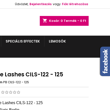
Üdvözlet,
Bejelentkezés
vagy
Fiók létrehozása
shopping_cart
Kosár:
0
Termék - 0 Ft
SPECIÁLIS EFFECTEK
LEMOSÓK
e Lashes CILS-122 - 125
ám
PB CILS-122 - 125
s
e Lashes CILS
-122 - 125
Paris Berlin