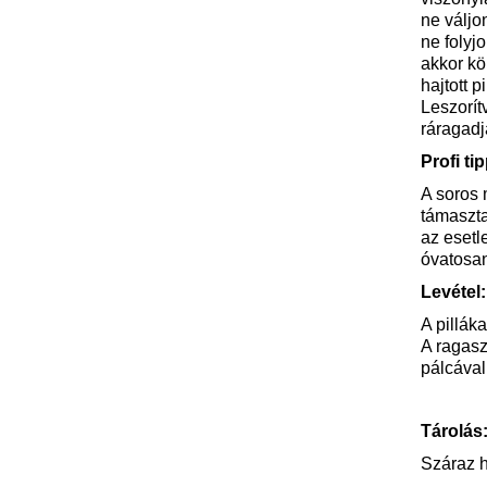
ne váljo
ne folyj
akkor kö
hajtott 
Leszorít
ráragadj
Profi tip
A soros 
támaszta
az esetl
óvatosan
Levétel:
A pilláka
A ragasz
pálcával 
Tárolás
Száraz h