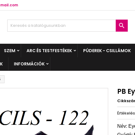
mail.com

SZEM
ARC ÉS TESTFESTÉKEK
PÚDEREK - CSILLÁMOK
EK
INFORMÁCIÓK
5
PB Ey
Cikksz
Értékelé
Név:
Ey
Gyártó: 