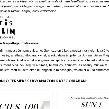
ázatban, és a képernyőn szereplő árnyalatok nem feltétlenül azonosak az ere
azt jelenti, hogy Magyarországon sem érhető, vásárolható meg minden szín. M
oldást találni. Kérjük, hogy érdeklődjön.
in
Maquillage Professionel
rlin francia cég nemcsak a nevében szereplő két városban van jelen kiváló t
inőség, a felhasználóbarát kivitel, a sokoldalúság jellemzi. A Paris Berlin Ma
omagolásra. A felhasználók egymásnak ajánlva, szájról szájra terjedő reklámmal
 és intenzív színek segítik a filmes, televíziós, színházi, és beauty munkáka
ellett, mert mi sem akarunk engedni a minőségből, valamint a kiszámíthatós
ONLÓ TERMÉKEK UGYANAZON KATEGÓRIÁBAN: