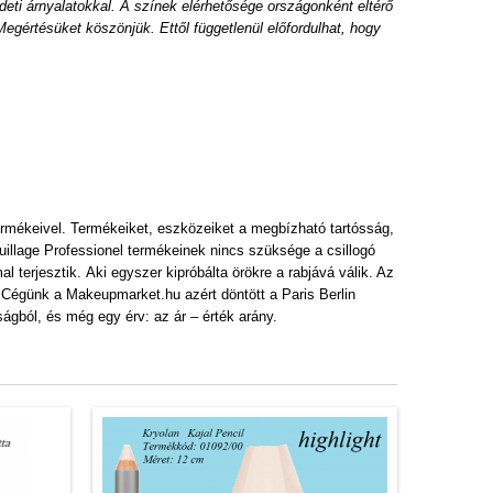
deti árnyalatokkal. A színek elérhetősége országonként eltérő
egértésüket köszönjük. Ettől függetlenül előfordulhat, hogy
ermékeivel. Termékeiket, eszközeiket a megbízható tartósság,
quillage Professionel termékeinek nincs szüksége a csillogó
 terjesztik. Aki egyszer kipróbálta örökre a rabjává válik. Az
t. Cégünk a Makeupmarket.hu azért döntött a Paris Berlin
ágból, és még egy érv: az ár – érték arány.