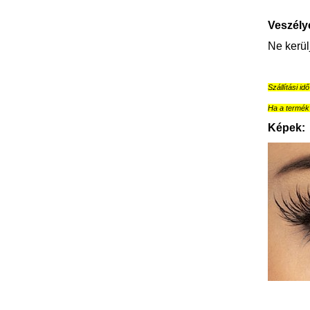
Veszély
Ne kerül
Szállítási id
Ha a termék 
Képek: