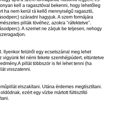
konyan kell a ragasztóval bekenni, hogy lehetőleg
ert ha nem kerül rá kellő mennyiségű ragasztó,
0 másodperc) száradni hagyjuk. A szem formájára
ermészetes pillák tövéhez, azokra "ráfektetve".
ásodperc). A szemet ne zárjuk be teljesen, nehogy
sszeragadjon.
 Ilyenkor felülről egy ecsetszárral meg lehet
z vigyünk fel némi fekete szemhéjpúdert, eltüntetve
dmény.A pillát többször is fel lehet tenni (ha
lát visszatenni.
s műpillát elszakítani. Utána érdemes megtísztítani.
oldódnak, ezért egy vízbe mártott fültisztító
tani.