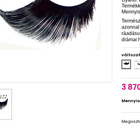
Termékk
Mennyis
Természe
azonnal 
ráadásul
drámai h
változa
PB
PB
CI
CILS
12
122
3 870
Mennyis
Megoszt