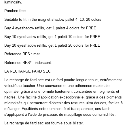
luminosity.
Paraben free.
Suitable to fit in the magnet shadow pallet 4, 10, 20 colors.
Buy 4 eyeshadow refills, get 1 palett 4 colors for FREE
Buy 10 eyeshadow refills, get 1 palett 10 colors for FREE
Buy 20 eyeshadow refills, get 1 palett 20 colors for FREE
Reference RFS : mat
Reference RFS* : iridescent.
LA RECHARGE FARD SEC
La recharge de fard sec est un fard poudre longue tenue, extrêmement
velouté au toucher. Une couvrance et une adhérence maximale
optimale, grâce à une formule hautement concentrée en
pigments et
nacres. Une facilité d’application exceptionnelle, grâce à des pigments
micronisés qui permettent d’obtenir des textures ultra douces, faciles à
mélanger. Equilibrés entre luminosité et transparence, ces fards
s'appliquent à l'aide de pinceaux de maquillage secs ou humidifiés.
La recharge de fard sec est fournie sous blister.