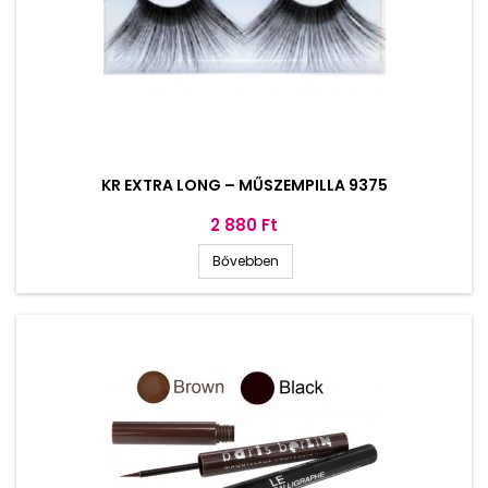
KR EXTRA LONG – MŰSZEMPILLA 9375
Ár
2 880 Ft
Bővebben