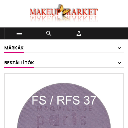



MÁRKÁK
BESZÁLLÍTÓK