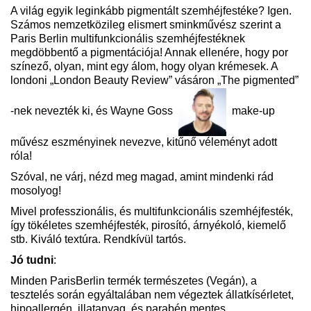
A világ egyik leginkább pigmentált szemhéjfestéke? Igen.
Számos nemzetközileg elismert sminkművész szerint a
Paris Berlin multifunkcionális szemhéjfestéknek
megdöbbentő a pigmentációja! Annak ellenére, hogy por
színező, olyan, mint egy álom, hogy olyan krémesek. A
londoni „London Beauty Review” vásáron „The pigmented”
-nek nevezték ki, és Wayne Goss
make-up
művész eszményinek nevezve, kitűnő véleményt adott
róla!
Szóval, ne várj, nézd meg magad, amint mindenki rád
mosolyog!
Mivel professzionális, és multifunkcionális szemhéjfesték,
így tökéletes szemhéjfesték, pirosító, árnyékoló, kiemelő
stb. Kiváló textúra. Rendkívül tartós.
Jó tudni
:
Minden ParisBerlin termék természetes (Vegán), a
tesztelés során egyáltalában nem végeztek állatkísérletet,
hipoallergén, illatanyag, és parabén mentes.