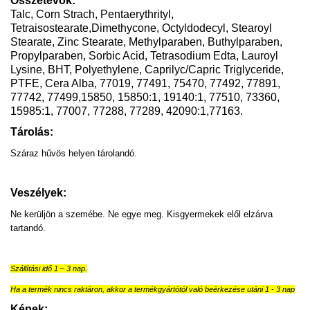
Összetevők:
Talc, Corn Strach, Pentaerythrityl,
Tetraisostearate,Dimethycone, Octyldodecyl, Stearoyl
Stearate, Zinc Stearate, Methylparaben, Buthylparaben,
Propylparaben, Sorbic Acid, Tetrasodium Edta, Lauroyl
Lysine, BHT, Polyethylene, Caprilyc/Capric Triglyceride,
PTFE, Cera Alba, 77019, 77491, 75470, 77492, 77891,
77742, 77499,15850, 15850:1, 19140:1, 77510, 73360,
15985:1, 77007, 77288, 77289, 42090:1,77163.
Tárolás:
Száraz hűvös helyen tárolandó.
Veszélyek:
Ne kerüljön a szemébe. Ne egye meg. Kisgyermekek elől elzárva
tartandó.
Szállítási idő 1 – 3 nap.
Ha a termék nincs raktáron, akkor a termékgyártótól való beérkezése utáni 1 - 3 nap
Képek: