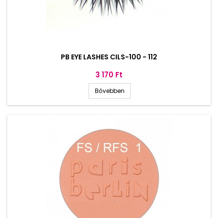
PB EYE LASHES CILS-100 - 112
Ár
3 170 Ft
Bővebben