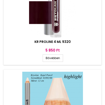
KR PROLINE 4 ML 9320
Ár
5 850 Ft
Bővebben