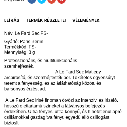
LEÍRÁS
TERMÉK RÉSZLETEI
VÉLEMÉNYEK
Név:
Le Fard Sec FS
-
Gyártó: Paris Berlin
Termékkód: FS-
Mennyiség: 3 g
Professzionális, és multifunkcionális
szemhéjfesték.
A Le Fard Sec Mat egy
arcpirosító, és szemhéjfesték por. Tökéletes egyensúlyt
teremt a fényesség, és az átláthatóság között, és
bársonyos érzést ad.
A Le Fard Sec Irisé finoman ötvözi az intenzív, és irizáló,
hosszú élettartamú színeket a látványos befejezés
érdekében. Ultra-fényes, ultra-könnyű, és hihetetlenül apró
csillámokkal gazdagítva fényt, egyedülálló csillogást
biztosít.