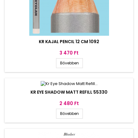
KR KAJAL PENCIL 12 CM 1092
Ár
3 470 Ft
Bővebben
KR EYE SHADOW MATT REFILL 55330
Ár
2 480 Ft
Bővebben