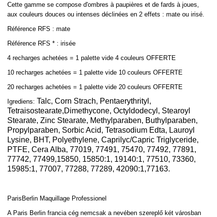
Cette gamme se compose d'ombres à paupières et de fards à joues,
aux couleurs douces ou intenses déclinées en 2 effets : mate ou irisé.
Référence RFS : mate
Référence RFS * : irisée
4 recharges achetées = 1 palette vide 4 couleurs OFFERTE
10 recharges achetées = 1 palette vide 10 couleurs OFFERTE
20 recharges achetées = 1 palette vide 20 couleurs OFFERTE
Talc, Corn Strach, Pentaerythrityl,
Igrediens:
Tetraisostearate,Dimethycone, Octyldodecyl, Stearoyl
Stearate, Zinc Stearate, Methylparaben, Buthylparaben,
Propylparaben, Sorbic Acid, Tetrasodium Edta, Lauroyl
Lysine, BHT, Polyethylene, Caprilyc/Capric Triglyceride,
PTFE, Cera Alba, 77019, 77491, 75470, 77492, 77891,
77742, 77499,15850, 15850:1, 19140:1, 77510, 73360,
15985:1, 77007, 77288, 77289, 42090:1,77163.
ParisBerlin
Maquillage Professionel
A Paris Berlin francia cég nemcsak a nevében szereplő két városban