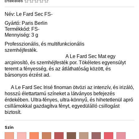
Értékelés
Név:
Le Fard Sec FS
-
Gyártó: Paris Berlin
Termékkód: FS-
Mennyiség: 3 g
Professzionális, és multifunkcionális
szemhéjfesték.
A Le Fard Sec Mat egy
arcpirosító, és szemhéjfesték por. Tökéletes egyensúlyt
teremt a fényesség, és az átláthatóság között, és
bársonyos érzést ad.
A Le Fard Sec Irisé finoman ötvözi az intenzív, és irizáló,
hosszú élettartamú színeket a látványos befejezés
érdekében. Ultra-fényes, ultra-könnyű, és hihetetlenül apró
csillámokkal gazdagítva fényt, egyedülálló csillogást
biztosít.
Szín
PB
PB
PB
PB
PB
PB
PB
PB
PB
PB