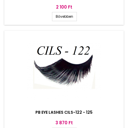
Ár
2 100 Ft
Bővebben
PB EYE LASHES CILS-122 - 125
Ár
3 870 Ft