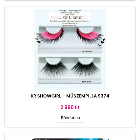
KR SHOWGIRL – MŰSZEMPILLA 9374
Ár
2 880 Ft
Bővebben