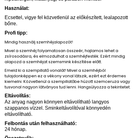
Használat:
Ecsettel, vigye fel közvetlenül az előkészített, lealapozott
bőrre.
Profi tipp:
Mindig használj szemhéjalapozót!
Mivel a szemhéj folyamatosan összeér, hajlamos lehet a
zsírosodásra, és elmozdulhat a szemhéjfesték. Ezért mindig
alapozd a szemhéjat szemsmink készítése előtt.
Emeld ki a szempillatő vonalát! Mivel a szemhéjból
tulajdonképpen ez a vékony vonal látszik, ezért ezt érdemes
kiemelni. Közvetlenül a szempillatőbe húzott szemceruza vagy
tusvonal nagyon látványos tud lenni. Hangsúlyozza a tekintetet.
Eltávolítás:
Az anyag nagyon könnyen eltávolítható langyos
szappanos vízzel. Sminkeltávolítóval könnyedén
eltávolítható.
Felbontás után felhasználható:
24 hónap.