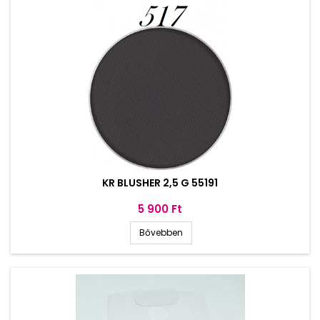
KR BLUSHER 2,5 G 55191
Ár
5 900 Ft
Bővebben