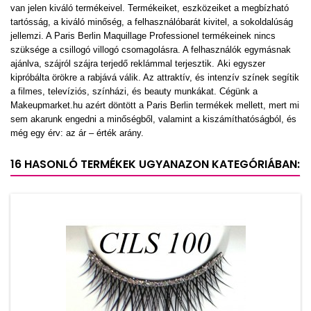
van jelen kiváló termékeivel. Termékeiket, eszközeiket a megbízható
tartósság, a kiváló minőség, a felhasználóbarát kivitel, a sokoldalúság
jellemzi. A Paris Berlin Maquillage Professionel termékeinek nincs
szüksége a csillogó villogó csomagolásra. A felhasználók egymásnak
ajánlva, szájról szájra terjedő reklámmal terjesztik. Aki egyszer
kipróbálta örökre a rabjává válik. Az attraktív, és intenzív színek segítik
a filmes, televíziós, színházi, és beauty munkákat. Cégünk a
Makeupmarket.hu azért döntött a Paris Berlin termékek mellett, mert mi
sem akarunk engedni a minőségből, valamint a kiszámíthatóságból, és
még egy érv: az ár – érték arány.
16 HASONLÓ TERMÉKEK UGYANAZON KATEGÓRIÁBAN: