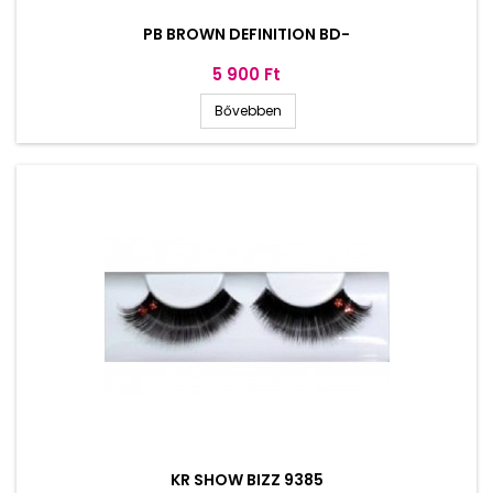
PB BROWN DEFINITION BD-
Ár
5 900 Ft
Bővebben
KR SHOW BIZZ 9385