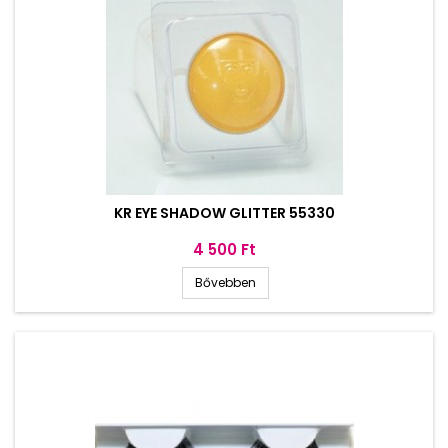
KR EYE SHADOW GLITTER 55330
Ár
4 500 Ft
Bővebben