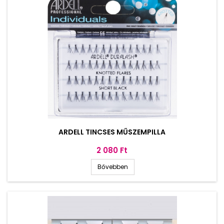
ARDELL TINCSES MŰSZEMPILLA
Ár
2 080 Ft
Bővebben