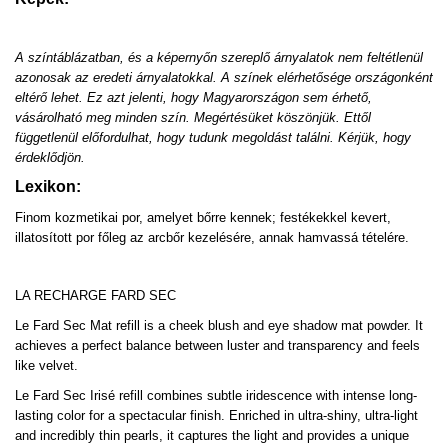
A színtáblázatban, és a képernyőn szereplő árnyalatok nem feltétlenül
azonosak az eredeti árnyalatokkal. A színek elérhetősége országonként
eltérő lehet. Ez azt jelenti, hogy Magyarországon sem érhető,
vásárolható meg minden szín. Megértésüket köszönjük. Ettől
függetlenül előfordulhat, hogy tudunk megoldást találni. Kérjük, hogy
érdeklődjön.
Lexikon:
Finom kozmetikai por, amelyet bőrre kennek; festékekkel kevert,
illatosított por főleg az arcbőr kezelésére, annak hamvassá tételére.
LA RECHARGE FARD SEC
Le Fard Sec Mat refill is a cheek blush and eye shadow mat powder. It
achieves a perfect balance between luster and transparency and feels
like velvet.
Le Fard Sec Irisé refill combines subtle iridescence with intense long-
lasting color for a spectacular finish. Enriched in ultra-shiny, ultra-light
and incredibly thin pearls, it captures the light and provides a unique