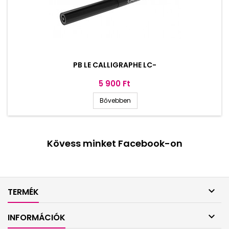
PB LE CALLIGRAPHE LC-
Ár
5 900 Ft
Bővebben
Kövess minket Facebook-on

TERMÉK

INFORMÁCIÓK