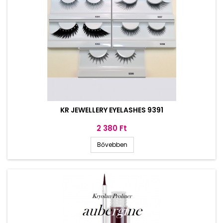
KR JEWELLERY EYELASHES 9391
Ár
2 380 Ft
Bővebben