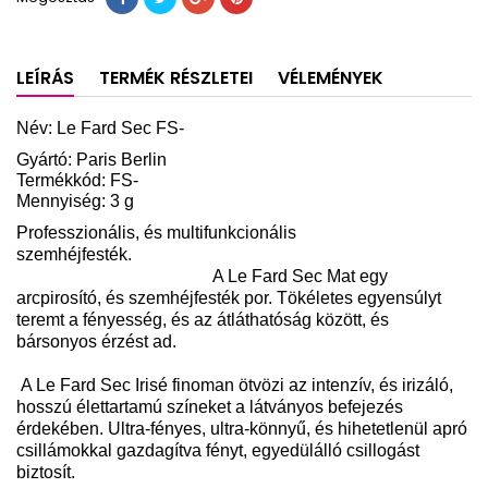
LEÍRÁS
TERMÉK RÉSZLETEI
VÉLEMÉNYEK
Név:
Le Fard Sec FS
-
Gyártó: Paris Berlin
Termékkód: FS-
Mennyiség: 3 g
Professzionális, és multifunkcionális
szemhéjfesték.
A Le Fard Sec Mat egy
arcpirosító, és szemhéjfesték por. Tökéletes egyensúlyt
teremt a fényesség, és az átláthatóság között, és
bársonyos érzést ad.
A Le Fard Sec Irisé finoman ötvözi az intenzív, és irizáló,
hosszú élettartamú színeket a látványos befejezés
érdekében. Ultra-fényes, ultra-könnyű, és hihetetlenül apró
csillámokkal gazdagítva fényt, egyedülálló csillogást
biztosít.