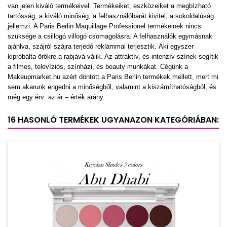
van jelen kiváló termékeivel. Termékeiket, eszközeiket a megbízható
tartósság, a kiváló minőség, a felhasználóbarát kivitel, a sokoldalúság
jellemzi. A Paris Berlin Maquillage Professionel termékeinek nincs
szüksége a csillogó villogó csomagolásra. A felhasználók egymásnak
ajánlva, szájról szájra terjedő reklámmal terjesztik. Aki egyszer
kipróbálta örökre a rabjává válik. Az attraktív, és intenzív színek segítik
a filmes, televíziós, színházi, és beauty munkákat. Cégünk a
Makeupmarket.hu azért döntött a Paris Berlin termékek mellett, mert mi
sem akarunk engedni a minőségből, valamint a kiszámíthatóságból, és
még egy érv: az ár – érték arány.
16 HASONLÓ TERMÉKEK UGYANAZON KATEGÓRIÁBAN: