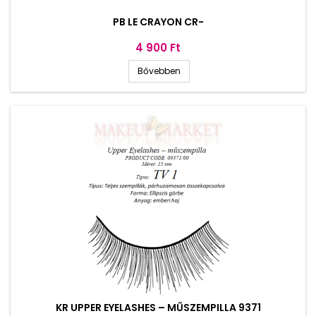
PB LE CRAYON CR-
Ár
4 900 Ft
Bővebben
KR UPPER EYELASHES – MŰSZEMPILLA 9371