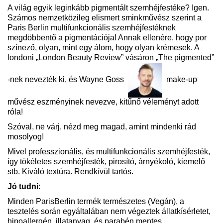
A világ egyik leginkább pigmentált szemhéjfestéke? Igen.
Számos nemzetközileg elismert sminkművész szerint a
Paris Berlin multifunkcionális szemhéjfestéknek
megdöbbentő a pigmentációja! Annak ellenére, hogy por
színező, olyan, mint egy álom, hogy olyan krémesek. A
londoni „London Beauty Review” vásáron „The pigmented”
-nek nevezték ki, és Wayne Goss
make-up
művész eszményinek nevezve, kitűnő véleményt adott
róla!
Szóval, ne várj, nézd meg magad, amint mindenki rád
mosolyog!
Mivel professzionális, és multifunkcionális szemhéjfesték,
így tökéletes szemhéjfesték, pirosító, árnyékoló, kiemelő
stb. Kiváló textúra. Rendkívül tartós.
Jó tudni
:
Minden ParisBerlin termék természetes (Vegán), a
tesztelés során egyáltalában nem végeztek állatkísérletet,
hipoallergén, illatanyag, és parabén mentes.