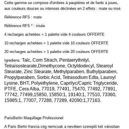
Cette gamme se compose d'ombres à paupières et de fards à joues,
aux couleurs douces ou intenses déclinées en 2 effets : mate ou irisé.
Référence RFS : mate
Référence RFS * : irisée
4 recharges achetées = 1 palette vide 4 couleurs OFFERTE
10 recharges achetées = 1 palette vide 10 couleurs OFFERTE
20 recharges achetées = 1 palette vide 20 couleurs OFFERTE
Talc, Corn Strach, Pentaerythrityl,
Igrediens:
Tetraisostearate,Dimethycone, Octyldodecyl, Stearoyl
Stearate, Zinc Stearate, Methylparaben, Buthylparaben,
Propylparaben, Sorbic Acid, Tetrasodium Edta, Lauroyl
Lysine, BHT, Polyethylene, Caprilyc/Capric Triglyceride,
PTFE, Cera Alba, 77019, 77491, 75470, 77492, 77891,
77742, 77499,15850, 15850:1, 19140:1, 77510, 73360,
15985:1, 77007, 77288, 77289, 42090:1,77163.
ParisBerlin
Maquillage Professionel
A Paris Berlin francia cég nemcsak a nevében szereplő két városban