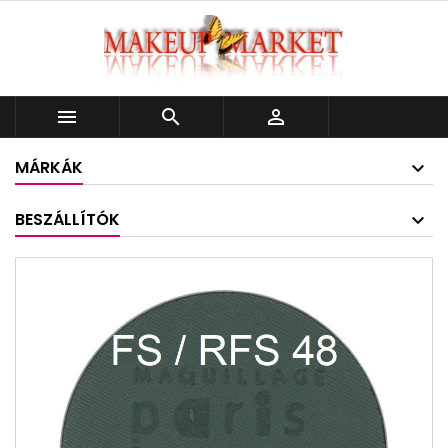



MÁRKÁK
BESZÁLLÍTÓK