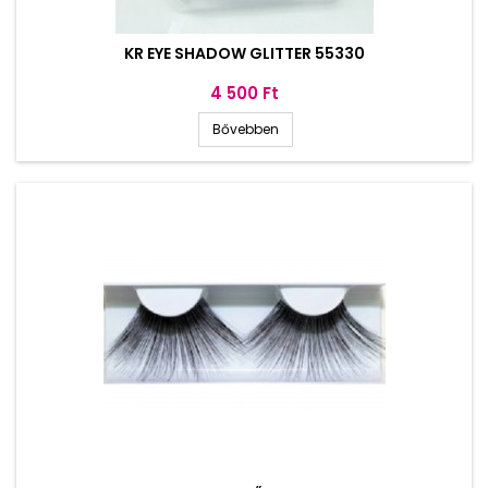
KR EYE SHADOW GLITTER 55330
Ár
4 500 Ft
Bővebben