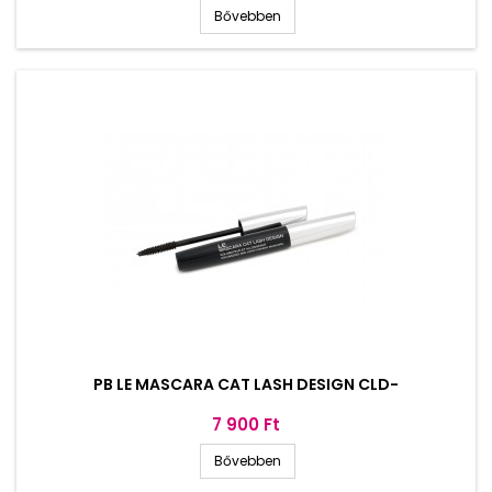
Bővebben
PB LE MASCARA CAT LASH DESIGN CLD-
Ár
7 900 Ft
Bővebben