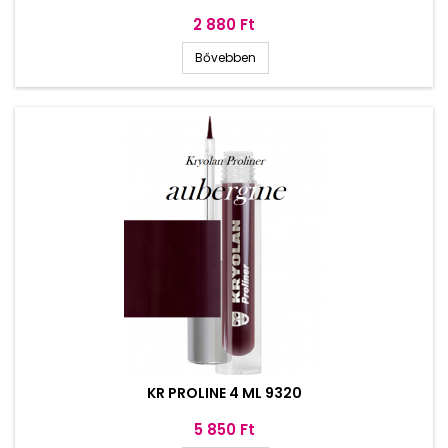
Ár
2 880 Ft
Bővebben
KR PROLINE 4 ML 9320
Ár
5 850 Ft