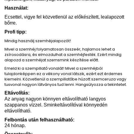
Használat:
Ecsettel, vigye fel közvetlenül az előkészített, lealapozott
bőrre.
Profi tipp:
Mindig használj szemhéjalapozót!
Mivel a szemhéj folyamatosan összeér, hajlamos lehet a
zsírosodásra, és elmozdulhat a szemhéjfesték. Ezért mindig
alapozd a szemhéjat szemsmink készítése előtt.
Emeld ki a szempillatő vonalát! Mivel a szemhéjból
tulajdonképpen ez a vékony vonal látszik, ezért ezt érdemes
kiemelni. Közvetlenül a szempillatőbe húzott szemceruza vagy
tusvonal nagyon látványos tud lenni. Hangsúlyozza a tekintetet.
Eltávolítás:
Az anyag nagyon könnyen eltávolítható langyos
szappanos vízzel. Sminkeltávolítóval könnyedén
eltávolítható.
Felbontás után felhasználható:
24 hónap.