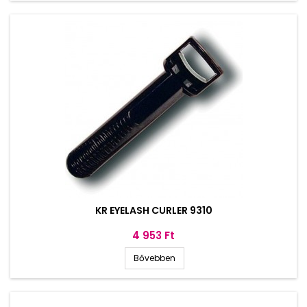
KR EYELASH CURLER 9310
Ár
4 953 Ft
Bővebben