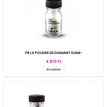
PB LA POUDRE DE DIAMANT DIAM-
Ár
4 870 Ft
Bővebben