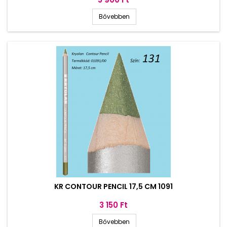
Bővebben
KR CONTOUR PENCIL 17,5 CM 1091
Ár
3 150 Ft
Bővebben