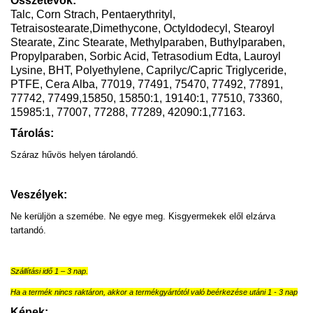
Összetevők:
Talc, Corn Strach, Pentaerythrityl,
Tetraisostearate,Dimethycone, Octyldodecyl, Stearoyl
Stearate, Zinc Stearate, Methylparaben, Buthylparaben,
Propylparaben, Sorbic Acid, Tetrasodium Edta, Lauroyl
Lysine, BHT, Polyethylene, Caprilyc/Capric Triglyceride,
PTFE, Cera Alba, 77019, 77491, 75470, 77492, 77891,
77742, 77499,15850, 15850:1, 19140:1, 77510, 73360,
15985:1, 77007, 77288, 77289, 42090:1,77163.
Tárolás:
Száraz hűvös helyen tárolandó.
Veszélyek:
Ne kerüljön a szemébe. Ne egye meg. Kisgyermekek elől elzárva
tartandó.
Szállítási idő 1 – 3 nap.
Ha a termék nincs raktáron, akkor a termékgyártótól való beérkezése utáni 1 - 3 nap
Képek: