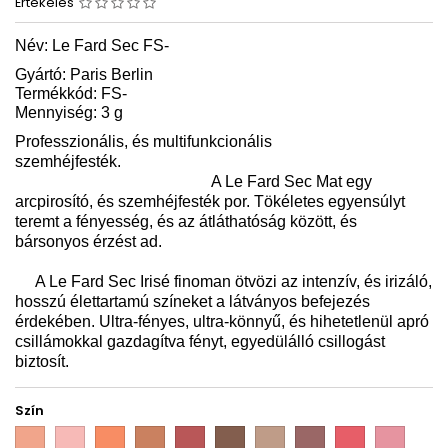
Értékelés
Név:
Le Fard Sec FS
-
Gyártó: Paris Berlin
Termékkód: FS-
Mennyiség: 3 g
Professzionális, és multifunkcionális
szemhéjfesték.
A Le Fard Sec Mat egy
arcpirosító, és szemhéjfesték por. Tökéletes egyensúlyt
teremt a fényesség, és az átláthatóság között, és
bársonyos érzést ad.
A Le Fard Sec Irisé finoman ötvözi az intenzív, és irizáló,
hosszú élettartamú színeket a látványos befejezés
érdekében. Ultra-fényes, ultra-könnyű, és hihetetlenül apró
csillámokkal gazdagítva fényt, egyedülálló csillogást
biztosít.
Szín
PB
PB
PB
PB
PB
PB
PB
PB
PB
PB