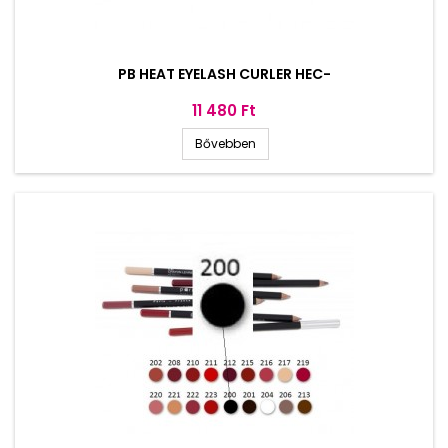
PB HEAT EYELASH CURLER HEC-
Ár
11 480 Ft
Bővebben