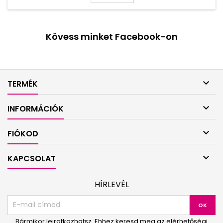
Kövess minket Facebook-on

TERMÉK

INFORMÁCIÓK

FIÓKOD

KAPCSOLAT
HÍRLEVÉL
Bármikor leiratkozhatsz. Ehhez keresd meg az elérhetőségi