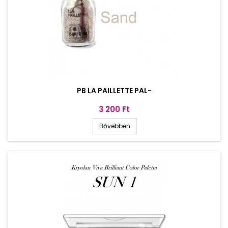
PB LA PAILLETTE PAL-
Ár
3 200 Ft
Bővebben