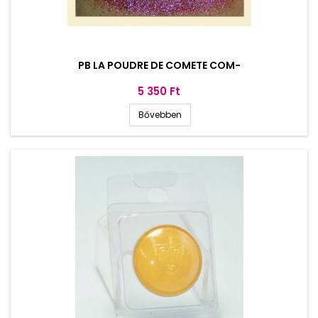
PB LA POUDRE DE COMETE COM-
Ár
5 350 Ft
Bővebben