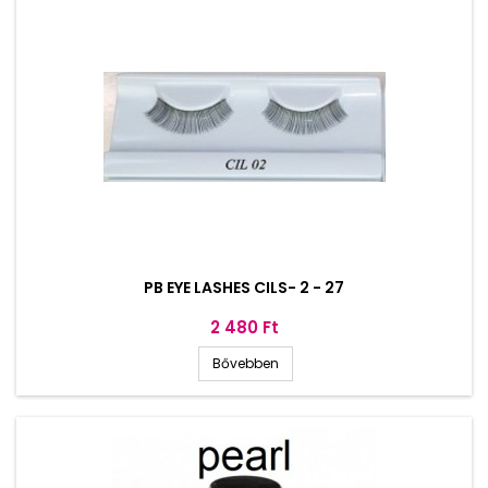
PB EYE LASHES CILS- 2 - 27
Ár
2 480 Ft
Bővebben