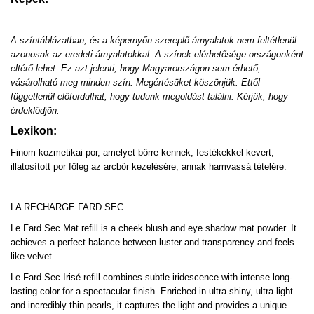
A színtáblázatban, és a képernyőn szereplő árnyalatok nem feltétlenül
azonosak az eredeti árnyalatokkal. A színek elérhetősége országonként
eltérő lehet. Ez azt jelenti, hogy Magyarországon sem érhető,
vásárolható meg minden szín. Megértésüket köszönjük. Ettől
függetlenül előfordulhat, hogy tudunk megoldást találni. Kérjük, hogy
érdeklődjön.
Lexikon:
Finom kozmetikai por, amelyet bőrre kennek; festékekkel kevert,
illatosított por főleg az arcbőr kezelésére, annak hamvassá tételére.
LA RECHARGE FARD SEC
Le Fard Sec Mat refill is a cheek blush and eye shadow mat powder. It
achieves a perfect balance between luster and transparency and feels
like velvet.
Le Fard Sec Irisé refill combines subtle iridescence with intense long-
lasting color for a spectacular finish. Enriched in ultra-shiny, ultra-light
and incredibly thin pearls, it captures the light and provides a unique