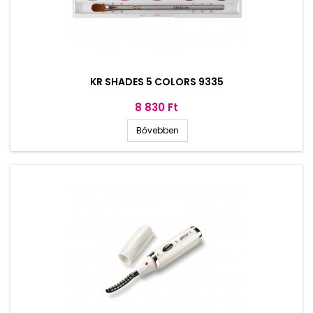
KR SHADES 5 COLORS 9335
Ár
8 830 Ft
Bővebben