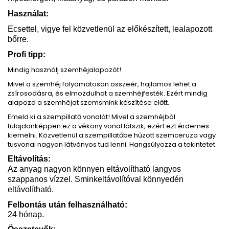
Használat:
Ecsettel, vigye fel közvetlenül az előkészített, lealapozott
bőrre.
Profi tipp:
Mindig használj szemhéjalapozót!
Mivel a szemhéj folyamatosan összeér, hajlamos lehet a
zsírosodásra, és elmozdulhat a szemhéjfesték. Ezért mindig
alapozd a szemhéjat szemsmink készítése előtt.
Emeld ki a szempillatő vonalát! Mivel a szemhéjból
tulajdonképpen ez a vékony vonal látszik, ezért ezt érdemes
kiemelni. Közvetlenül a szempillatőbe húzott szemceruza vagy
tusvonal nagyon látványos tud lenni. Hangsúlyozza a tekintetet.
Eltávolítás:
Az anyag nagyon könnyen eltávolítható langyos
szappanos vízzel. Sminkeltávolítóval könnyedén
eltávolítható.
Felbontás után felhasználható:
24 hónap.