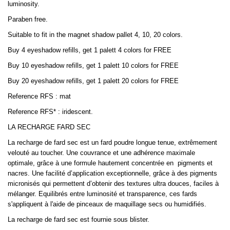
luminosity.
Paraben free.
Suitable to fit in the magnet shadow pallet 4, 10, 20 colors.
Buy 4 eyeshadow refills, get 1 palett 4 colors for FREE
Buy 10 eyeshadow refills, get 1 palett 10 colors for FREE
Buy 20 eyeshadow refills, get 1 palett 20 colors for FREE
Reference RFS : mat
Reference RFS* : iridescent.
LA RECHARGE FARD SEC
La recharge de fard sec est un fard poudre longue tenue, extrêmement
velouté au toucher. Une couvrance et une adhérence maximale
optimale, grâce à une formule hautement concentrée en
pigments et
nacres. Une facilité d’application exceptionnelle, grâce à des pigments
micronisés qui permettent d’obtenir des textures ultra douces, faciles à
mélanger. Equilibrés entre luminosité et transparence, ces fards
s'appliquent à l'aide de pinceaux de maquillage secs ou humidifiés.
La recharge de fard sec est fournie sous blister.