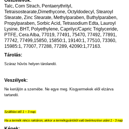
Összetevők:
Talc, Corn Strach, Pentaerythrityl,
Tetraisostearate,Dimethycone, Octyldodecyl, Stearoyl
Stearate, Zinc Stearate, Methylparaben, Buthylparaben,
Propylparaben, Sorbic Acid, Tetrasodium Edta, Lauroyl
Lysine, BHT, Polyethylene, Caprilyc/Capric Triglyceride,
PTFE, Cera Alba, 77019, 77491, 75470, 77492, 77891,
77742, 77499,15850, 15850:1, 19140:1, 77510, 73360,
15985:1, 77007, 77288, 77289, 42090:1,77163.
Tárolás:
Száraz hűvös helyen tárolandó.
Veszélyek:
Ne kerüljön a szemébe. Ne egye meg. Kisgyermekek elől elzárva
tartandó.
Szállítási idő 1 – 3 nap.
Ha a termék nincs raktáron, akkor a termékgyártótól való beérkezése utáni 1 - 3 nap
Képek: