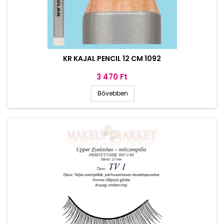
KR KAJAL PENCIL 12 CM 1092
Ár
3 470 Ft
Bővebben