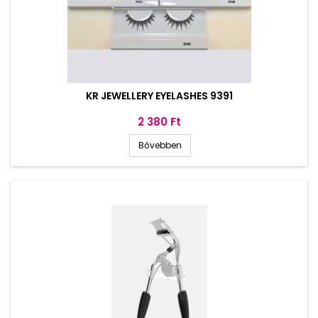
KR JEWELLERY EYELASHES 9391
Ár
2 380 Ft
Bővebben