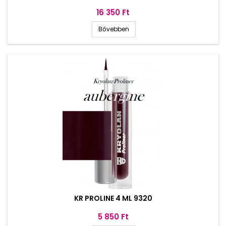
Ár
16 350 Ft
Bővebben
KR PROLINE 4 ML 9320
Ár
5 850 Ft