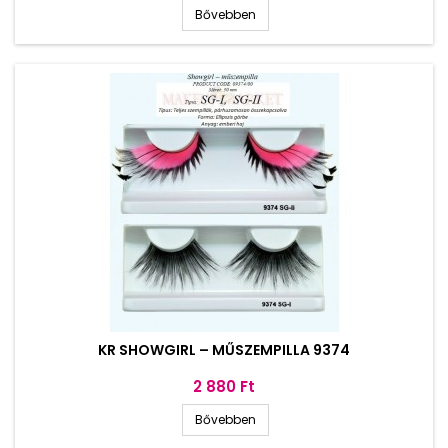
Bővebben
KR SHOWGIRL – MŰSZEMPILLA 9374
Ár
2 880 Ft
Bővebben