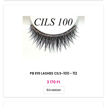
PB EYE LASHES CILS-100 - 112
Ár
3 170 Ft
Bővebben