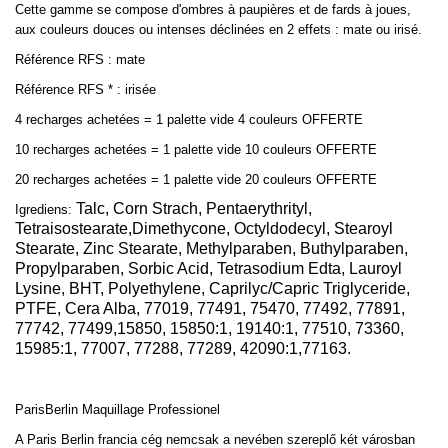
Cette gamme se compose d'ombres à paupières et de fards à joues,
aux couleurs douces ou intenses déclinées en 2 effets : mate ou irisé.
Référence RFS : mate
Référence RFS * : irisée
4 recharges achetées = 1 palette vide 4 couleurs OFFERTE
10 recharges achetées = 1 palette vide 10 couleurs OFFERTE
20 recharges achetées = 1 palette vide 20 couleurs OFFERTE
Talc, Corn Strach, Pentaerythrityl,
Igrediens:
Tetraisostearate,Dimethycone, Octyldodecyl, Stearoyl
Stearate, Zinc Stearate, Methylparaben, Buthylparaben,
Propylparaben, Sorbic Acid, Tetrasodium Edta, Lauroyl
Lysine, BHT, Polyethylene, Caprilyc/Capric Triglyceride,
PTFE, Cera Alba, 77019, 77491, 75470, 77492, 77891,
77742, 77499,15850, 15850:1, 19140:1, 77510, 73360,
15985:1, 77007, 77288, 77289, 42090:1,77163.
ParisBerlin
Maquillage Professionel
A Paris Berlin francia cég nemcsak a nevében szereplő két városban