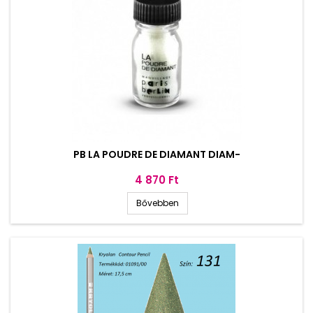
PB LA POUDRE DE DIAMANT DIAM-
Ár
4 870 Ft
Bővebben