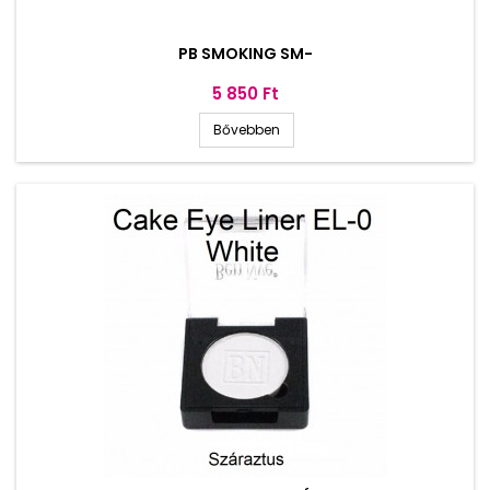
PB SMOKING SM-
Ár
5 850 Ft
Bővebben