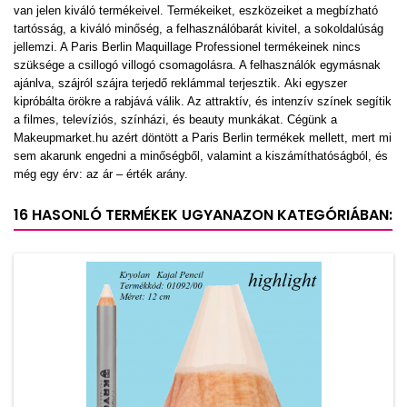
van jelen kiváló termékeivel. Termékeiket, eszközeiket a megbízható
tartósság, a kiváló minőség, a felhasználóbarát kivitel, a sokoldalúság
jellemzi. A Paris Berlin Maquillage Professionel termékeinek nincs
szüksége a csillogó villogó csomagolásra. A felhasználók egymásnak
ajánlva, szájról szájra terjedő reklámmal terjesztik. Aki egyszer
kipróbálta örökre a rabjává válik. Az attraktív, és intenzív színek segítik
a filmes, televíziós, színházi, és beauty munkákat. Cégünk a
Makeupmarket.hu azért döntött a Paris Berlin termékek mellett, mert mi
sem akarunk engedni a minőségből, valamint a kiszámíthatóságból, és
még egy érv: az ár – érték arány.
16 HASONLÓ TERMÉKEK UGYANAZON KATEGÓRIÁBAN: