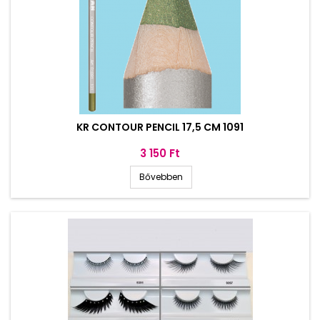
KR CONTOUR PENCIL 17,5 CM 1091
Ár
3 150 Ft
Bővebben