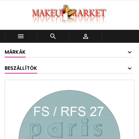



MÁRKÁK
BESZÁLLÍTÓK