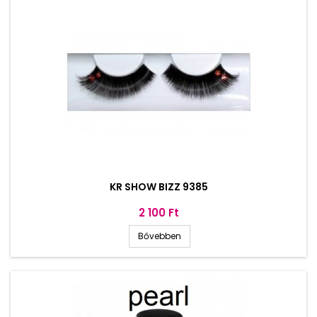
KR SHOW BIZZ 9385
Ár
2 100 Ft
Bővebben