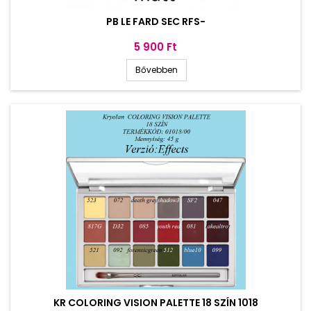
PB LE FARD SEC RFS-
Ár
5 900 Ft
Bővebben
KR COLORING VISION PALETTE 18 SZÍN 1018