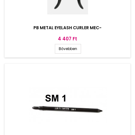
PB METAL EYELASH CURLER MEC-
Ár
4 407 Ft
Bővebben