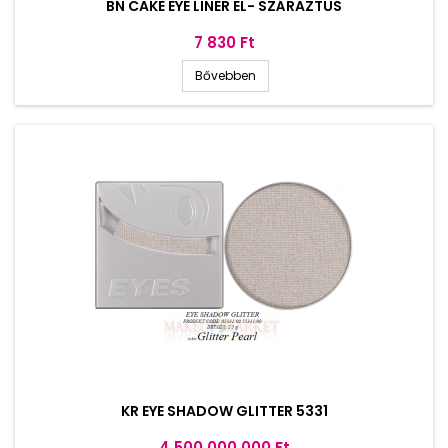
BN CAKE EYE LINER EL- SZÁRAZTUS
Ár
7 830 Ft
Bővebben
KR EYE SHADOW GLITTER 5331
Ár
4 500 000 000 Ft