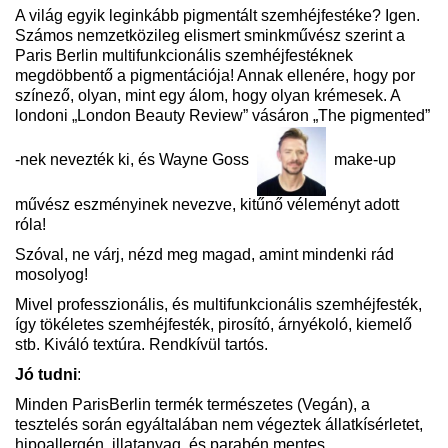
A világ egyik leginkább pigmentált szemhéjfestéke? Igen.
Számos nemzetközileg elismert sminkművész szerint a
Paris Berlin multifunkcionális szemhéjfestéknek
megdöbbentő a pigmentációja! Annak ellenére, hogy por
színező, olyan, mint egy álom, hogy olyan krémesek. A
londoni „London Beauty Review” vásáron „The pigmented”
-nek nevezték ki, és Wayne Goss
make-up
művész eszményinek nevezve, kitűnő véleményt adott
róla!
Szóval, ne várj, nézd meg magad, amint mindenki rád
mosolyog!
Mivel professzionális, és multifunkcionális szemhéjfesték,
így tökéletes szemhéjfesték, pirosító, árnyékoló, kiemelő
stb. Kiváló textúra. Rendkívül tartós.
Jó tudni
:
Minden ParisBerlin termék természetes (Vegán), a
tesztelés során egyáltalában nem végeztek állatkísérletet,
hipoallergén, illatanyag, és parabén mentes.