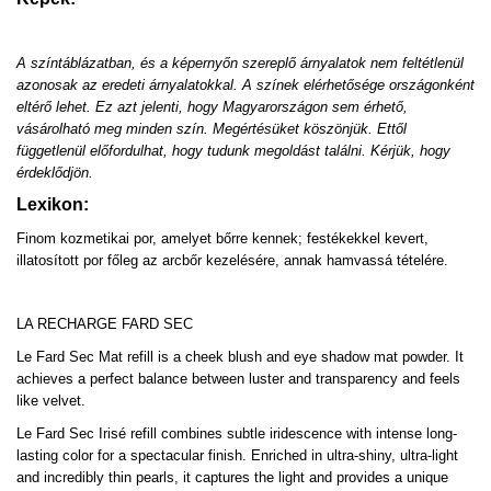
A színtáblázatban, és a képernyőn szereplő árnyalatok nem feltétlenül
azonosak az eredeti árnyalatokkal. A színek elérhetősége országonként
eltérő lehet. Ez azt jelenti, hogy Magyarországon sem érhető,
vásárolható meg minden szín. Megértésüket köszönjük. Ettől
függetlenül előfordulhat, hogy tudunk megoldást találni. Kérjük, hogy
érdeklődjön.
Lexikon:
Finom kozmetikai por, amelyet bőrre kennek; festékekkel kevert,
illatosított por főleg az arcbőr kezelésére, annak hamvassá tételére.
LA RECHARGE FARD SEC
Le Fard Sec Mat refill is a cheek blush and eye shadow mat powder. It
achieves a perfect balance between luster and transparency and feels
like velvet.
Le Fard Sec Irisé refill combines subtle iridescence with intense long-
lasting color for a spectacular finish. Enriched in ultra-shiny, ultra-light
and incredibly thin pearls, it captures the light and provides a unique