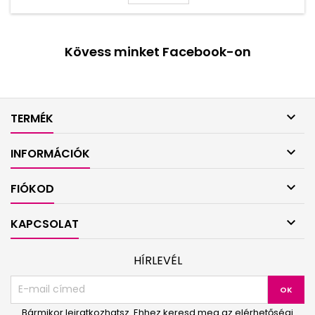
Kövess minket Facebook-on

TERMÉK

INFORMÁCIÓK

FIÓKOD

KAPCSOLAT
HÍRLEVÉL
Bármikor leiratkozhatsz. Ehhez keresd meg az elérhetőségi