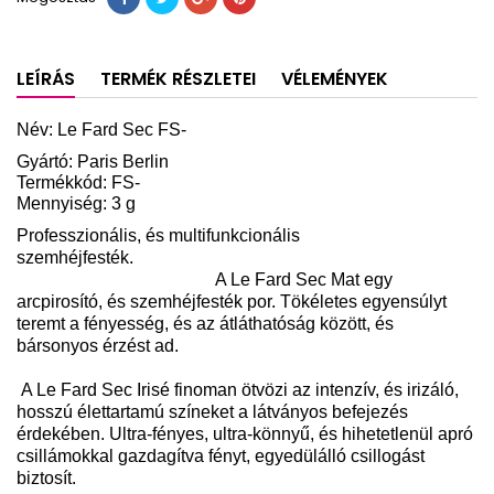
LEÍRÁS
TERMÉK RÉSZLETEI
VÉLEMÉNYEK
Név:
Le Fard Sec FS
-
Gyártó: Paris Berlin
Termékkód: FS-
Mennyiség: 3 g
Professzionális, és multifunkcionális
szemhéjfesték.
A Le Fard Sec Mat egy
arcpirosító, és szemhéjfesték por. Tökéletes egyensúlyt
teremt a fényesség, és az átláthatóság között, és
bársonyos érzést ad.
A Le Fard Sec Irisé finoman ötvözi az intenzív, és irizáló,
hosszú élettartamú színeket a látványos befejezés
érdekében. Ultra-fényes, ultra-könnyű, és hihetetlenül apró
csillámokkal gazdagítva fényt, egyedülálló csillogást
biztosít.