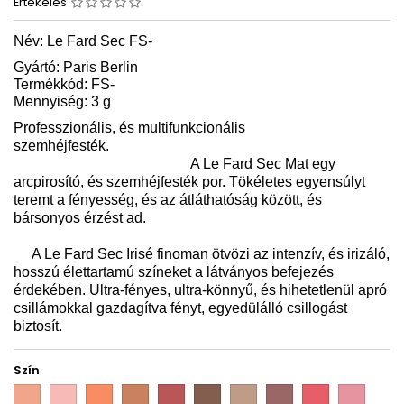
Értékelés
Név:
Le Fard Sec FS
-
Gyártó: Paris Berlin
Termékkód: FS-
Mennyiség: 3 g
Professzionális, és multifunkcionális
szemhéjfesték.
A Le Fard Sec Mat egy
arcpirosító, és szemhéjfesték por. Tökéletes egyensúlyt
teremt a fényesség, és az átláthatóság között, és
bársonyos érzést ad.
A Le Fard Sec Irisé finoman ötvözi az intenzív, és irizáló,
hosszú élettartamú színeket a látványos befejezés
érdekében. Ultra-fényes, ultra-könnyű, és hihetetlenül apró
csillámokkal gazdagítva fényt, egyedülálló csillogást
biztosít.
Szín
PB
PB
PB
PB
PB
PB
PB
PB
PB
PB