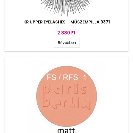
KR UPPER EYELASHES – MŰSZEMPILLA 9371
Ár
2 880 Ft
Bővebben