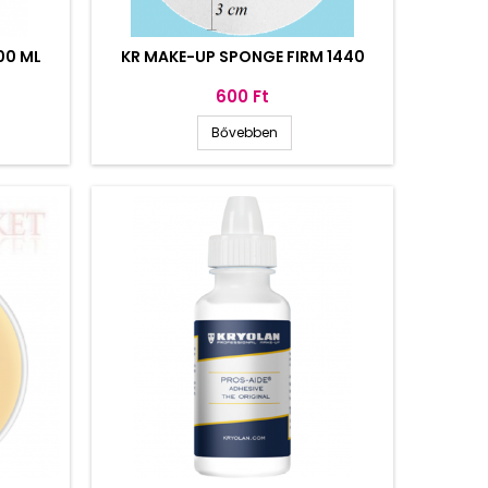
00 ML
KR MAKE-UP SPONGE FIRM 1440
Ár
600 Ft
Bővebben