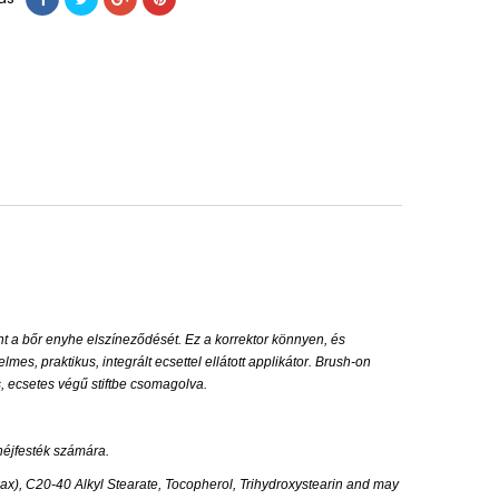
nt a bőr enyhe elszíneződését. Ez a korrektor könnyen, és
mes, praktikus, integrált ecsettel ellátott applikátor. Brush-on
 ecsetes végű stiftbe csomagolva.
héjfesték számára.
, C20-40 Alkyl Stearate, Tocopherol, Trihydroxystearin and may