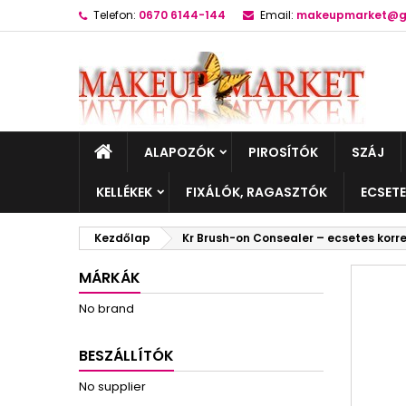
Telefon:
0670 6144-144
Email:
makeupmarket@g
ALAPOZÓK
PIROSÍTÓK
SZÁJ
KELLÉKEK
FIXÁLÓK, RAGASZTÓK
ECSET
Kezdőlap
Kr Brush-on Consealer – ecsetes korr
MÁRKÁK
No brand
BESZÁLLÍTÓK
No supplier