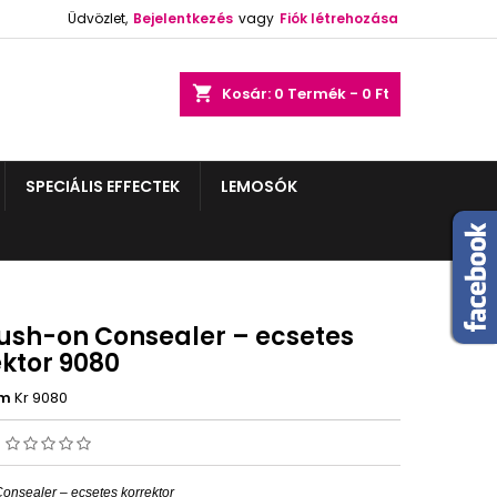
Üdvözlet,
Bejelentkezés
vagy
Fiók létrehozása
shopping_cart
Kosár:
0
Termék - 0 Ft
SPECIÁLIS EFFECTEK
LEMOSÓK
rush-on Consealer – ecsetes
ektor 9080
ám
Kr 9080
s
onsealer – ecsetes korrektor