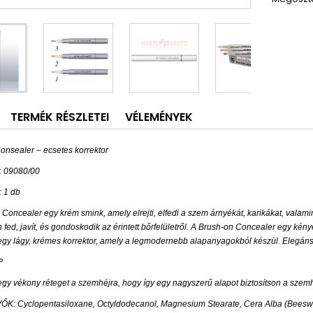
TERMÉK RÉSZLETEI
VÉLEMÉNYEK
onsealer – ecsetes korrektor
d: 09080/00
 1 db
Concealer egy krém smink, amely elrejti, elfedi a szem árnyékát, karikákat, valami
fed, javít, és gondoskodik az érintett bőrfelületről. A Brush-on Concealer egy kényel
egy lágy, krémes korrektor, amely a legmodernebb alapanyagokból készül. Elegáns,
P
 egy vékony réteget a szemhéjra, hogy így egy nagyszerű alapot biztosítson a szem
: Cyclopentasiloxane, Octyldodecanol, Magnesium Stearate, Cera Alba (Beeswax)