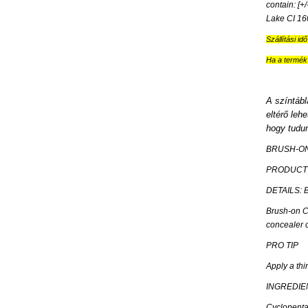
contain: [
Lake CI 16
Szállítási id
Ha a termék 
A színtábl
eltérő leh
hogy tudun
BRUSH-O
PRODUCT 
DETAILS: B
Brush-on Co
concealer c
PRO TIP
Apply a thi
INGREDIE
Cyclopenta