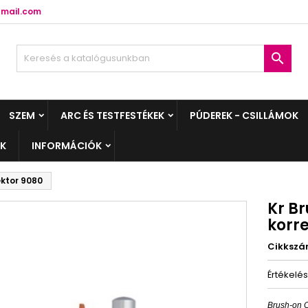
mail.com

SZEM
ARC ÉS TESTFESTÉKEK
PÚDEREK - CSILLÁMOK
EK
INFORMÁCIÓK
ektor 9080
Kr B
korr
Cikksz
Értékelé
Brush-on C