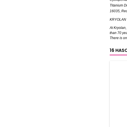
Titanium D
16035, Red
KRYOLAN
At Kryolan
than 70 yea
There is on
16 HAS