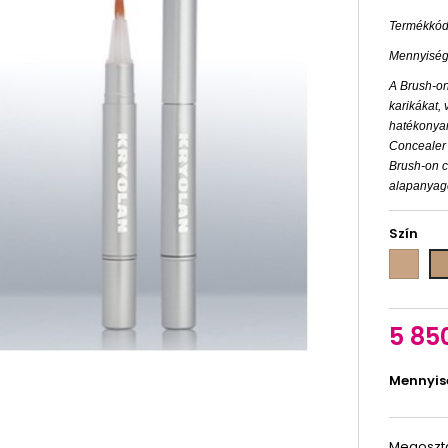
Termékkód
Mennyiség
A Brush-on
karikákat,
hatékonyan 
Concealer e
Brush-on c
alapanyago
Szín
02
07
5 85
Mennyis
Megoszt