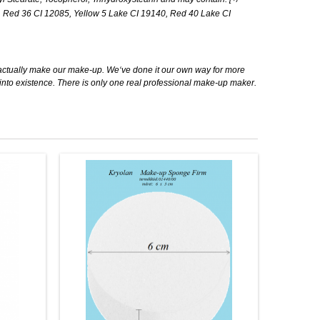
7, Red 36 CI 12085, Yellow 5 Lake CI 19140, Red 40 Lake CI
actually make our make-up. We‘ve done it our own way for more
t into existence. There is only one real professional make-up maker.