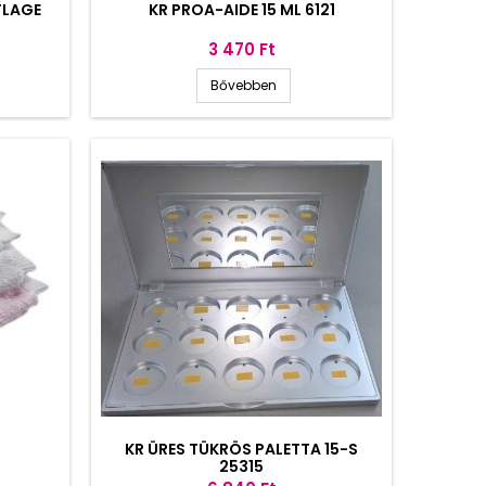
FLAGE
KR PROA-AIDE 15 ML 6121
Ár
3 470 Ft
Bővebben
-
KR ÜRES TÜKRÖS PALETTA 15-S
25315