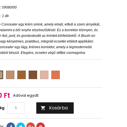
: 09080/00
: 1 db
 Concealer egy krém smink, amely elrejti, elfedi a szem árnyékát,
 valamint a bőr enyhe elszíneződését. Ez a korrektor könnyen, és
fed, javít, és gondoskodik az érintett bőrfelületről. A Brush-on
gy kényelmes, praktikus, integrált ecsettel ellátott applikátor.
oncealer egy lágy, krémes korrektor, amely a legmodernebb
kból készül. Elegáns, ecsetes végű stiftbe csomagolva.
03
04
05
01
06
0 Ft
Adóval együtt
Kosárba
ég

ás