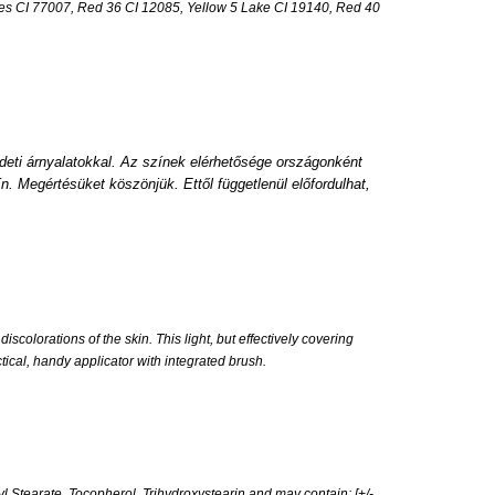
ines CI 77007, Red 36 CI 12085, Yellow 5 Lake CI 19140, Red 40
deti árnyalatokkal. Az színek elérhetősége országonként
n. Megértésüket köszönjük. Ettől függetlenül előfordulhat,
olorations of the skin. This light, but effectively covering
tical, handy applicator with integrated brush.
Stearate, Tocopherol, Trihydroxystearin and may contain: [+/-