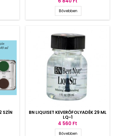
Ár
6 840 Ft
Bővebben
 SZÍN
BN LIQUISET KEVERŐFOLYADÉK 29 ML
LQ-1
Ár
4 560 Ft
Bővebben