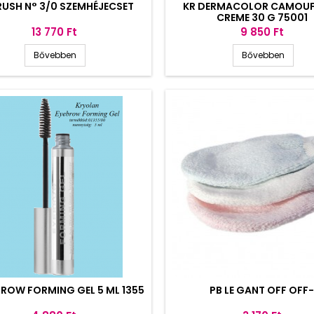
RUSH N° 3/0 SZEMHÉJECSET
KR DERMACOLOR CAMOU
CREME 30 G 75001
Ár
Ár
13 770 Ft
9 850 Ft
Bővebben
Bővebben
BROW FORMING GEL 5 ML 1355
PB LE GANT OFF OFF