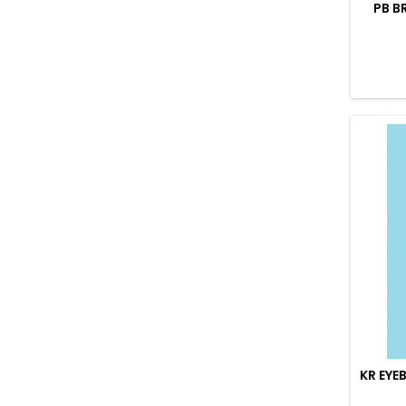
PB B
KR EYE