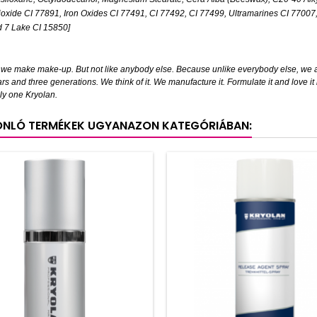
ioxide CI 77891, Iron Oxides CI 77491, CI 77492, CI 77499, Ultramarines CI 7700
 7 Lake CI 15850]
, we make make-up. But not like anybody else. Because unlike everybody else, we 
rs and three generations. We think of it. We manufacture it. Formulate it and love i
ly one Kryolan.
ONLÓ TERMÉKEK UGYANAZON KATEGÓRIÁBAN: