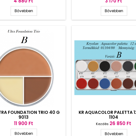
Ár
Ár
4 880 Ft
3 170 Ft
Bővebben
Bővebben
TRA FOUNDATION TRIO 40 G
KR AQUACOLOR PALETTA 12
9013
1104
Ár
Ár
11 900 Ft
26 850 Ft
Kezdés
Bővebben
Bővebben