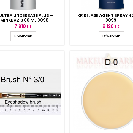
 ULTRA UNDERBASE PLUS –
KR RELASE AGENT SPRAY 4
MINKBÁZIS 60 ML 9098
8099
Ár
Ár
7 910 Ft
8 120 Ft
Bővebben
Bővebben