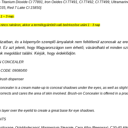
+/- Titanium Dioxide CI 77891, Iron Oxides CI 77491, CI 77492, CI 77499, Ultramar
035, Red 7 Lake CI 15850].
ő 1 – 3 nap.
nincs raktáron, akkor a termékgyártótól való beérkezése utáni 1 - 3 nap
ázatban, és a képernyőn szereplő árnyalatok nem feltétlenül azonosak az ere
et. Ez azt jelenti, hogy Magyarországon sem érhető, vásárolható el minden szí
k megoldást találni. Kérjük, hogy érdeklődjön.
N CONCEALER
CODE: 09080/00
rush dispenser
ncealer is a cream make-up to conceal shadows under the eyes, as well as slight disc
orrects and cares the area of skin involved. Brush-on Concealer is offered in a prac
n layer over the eyelid to create a great base for eye shadows.
NTS
siloxane, Octyldodecanol, Magnesium Stearate, Cera Alba (Beeswax), C20-40 Alkyl 