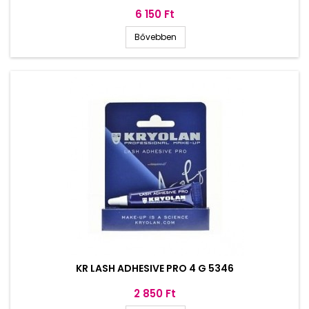
Ár
6 150 Ft
Bővebben
KR LASH ADHESIVE PRO 4 G 5346
Ár
2 850 Ft