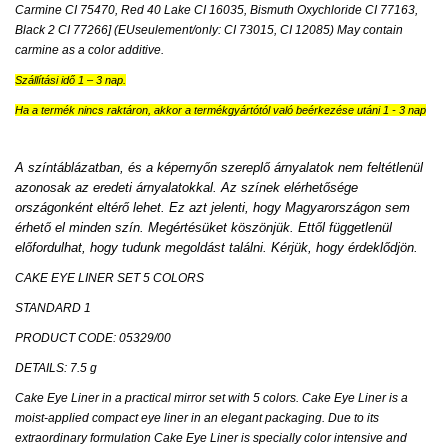
Carmine CI 75470, Red 40 Lake CI 16035, Bismuth Oxychloride CI 77163,
Black 2 CI 77266] (EUseulement/only: CI 73015, CI 12085) May contain
carmine as a color additive.
Szállítási idő 1 – 3 nap.
Ha a termék nincs raktáron, akkor a termékgyártótól való beérkezése utáni 1 - 3 nap
A színtáblázatban, és a képernyőn szereplő árnyalatok nem feltétlenül
azonosak az eredeti árnyalatokkal. Az színek elérhetősége
országonként eltérő lehet. Ez azt jelenti, hogy Magyarországon sem
érhető el minden szín. Megértésüket köszönjük. Ettől függetlenül
előfordulhat, hogy tudunk megoldást találni. Kérjük, hogy érdeklődjön.
CAKE EYE LINER SET 5 COLORS
STANDARD 1
PRODUCT CODE: 05329/00
DETAILS: 7.5 g
Cake Eye Liner in a practical mirror set with 5 colors. Cake Eye Liner is a
moist-applied compact eye liner in an elegant packaging. Due to its
extraordinary formulation Cake Eye Liner is specially color intensive and