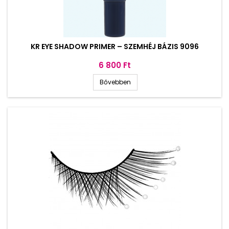
KR EYE SHADOW PRIMER – SZEMHÉJ BÁZIS 9096
Ár
6 800 Ft
Bővebben