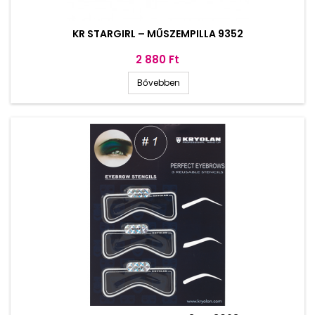
KR STARGIRL – MŰSZEMPILLA 9352
Ár
2 880 Ft
Bővebben