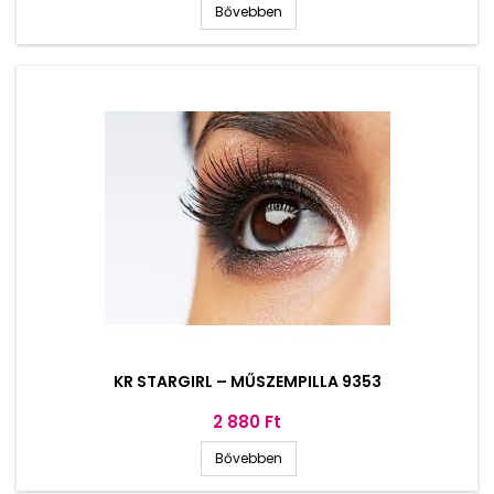
Bővebben
KR STARGIRL – MŰSZEMPILLA 9353
Ár
2 880 Ft
Bővebben