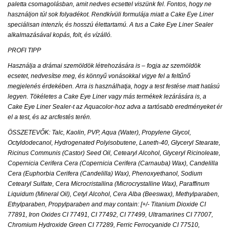
paletta csomagolásban, amit nedves ecsettel viszünk fel. Fontos, hogy ne
használjon túl sok folyadékot. Rendkívüli formulája miatt a Cake Eye Liner
speciálisan intenzív, és hosszú élettartamú. A tus a Cake Eye Liner Sealer
alkalmazásával kopás, folt, és vízálló.
PROFI TIPP
Használja a drámai szemöldök létrehozására is – fogja az szemöldök
ecsetet, nedvesítse meg, és könnyű vonásokkal vigye fel a feltűnő
megjelenés érdekében. Arra is használhatja, hogy a test festése matt hatású
legyen. Tökéletes a Cake Eye Liner vagy más termékek lezárására is, a
Cake Eye Liner Sealer-t az Aquacolor-hoz adva a tartósabb eredményeket ér
el a test, és az arcfestés terén.
ÖSSZETEVŐK: Talc, Kaolin, PVP, Aqua (Water), Propylene Glycol,
Octyldodecanol, Hydrogenated Polyisobutene, Laneth-40, Glyceryl Stearate,
Ricinus Communis (Castor) Seed Oil, Cetearyl Alcohol, Glyceryl Ricinoleate,
Copernicia Cerifera Cera (Copernicia Cerifera (Carnauba) Wax), Candelilla
Cera (Euphorbia Cerifera (Candelilla) Wax), Phenoxyethanol, Sodium
Cetearyl Sulfate, Cera Microcristallina (Microcrystalline Wax), Paraffinum
Liquidum (Mineral Oil), Cetyl Alcohol, Cera Alba (Beeswax), Methylparaben,
Ethylparaben, Propylparaben and may contain: [+/- Titanium Dioxide CI
77891, Iron Oxides CI 77491, CI 77492, CI 77499, Ultramarines CI 77007,
Chromium Hydroxide Green CI 77289, Ferric Ferrocyanide CI 77510,