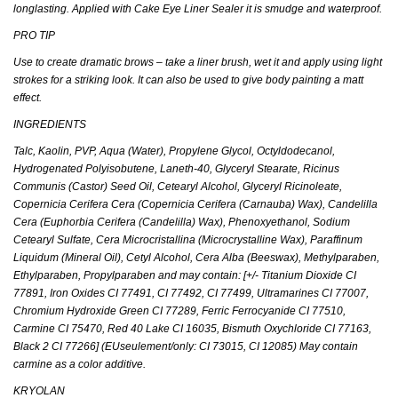
longlasting. Applied with Cake Eye Liner Sealer it is smudge and waterproof.
PRO TIP
Use to create dramatic brows – take a liner brush, wet it and apply using light
strokes for a striking look. It can also be used to give body painting a matt
effect.
INGREDIENTS
Talc, Kaolin, PVP, Aqua (Water), Propylene Glycol, Octyldodecanol,
Hydrogenated Polyisobutene, Laneth-40, Glyceryl Stearate, Ricinus
Communis (Castor) Seed Oil, Cetearyl Alcohol, Glyceryl Ricinoleate,
Copernicia Cerifera Cera (Copernicia Cerifera (Carnauba) Wax), Candelilla
Cera (Euphorbia Cerifera (Candelilla) Wax), Phenoxyethanol, Sodium
Cetearyl Sulfate, Cera Microcristallina (Microcrystalline Wax), Paraffinum
Liquidum (Mineral Oil), Cetyl Alcohol, Cera Alba (Beeswax), Methylparaben,
Ethylparaben, Propylparaben and may contain: [+/- Titanium Dioxide CI
77891, Iron Oxides CI 77491, CI 77492, CI 77499, Ultramarines CI 77007,
Chromium Hydroxide Green CI 77289, Ferric Ferrocyanide CI 77510,
Carmine CI 75470, Red 40 Lake CI 16035, Bismuth Oxychloride CI 77163,
Black 2 CI 77266] (EUseulement/only: CI 73015, CI 12085) May contain
carmine as a color additive.
KRYOLAN