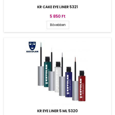
KR CAKE EYE LINER 5321
Ár
5 850 Ft
Bővebben
KR EYE LINER 5 ML 5320