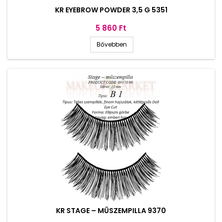
KR EYEBROW POWDER 3,5 G 5351
Ár
5 860 Ft
Bővebben
KR STAGE – MŰSZEMPILLA 9370