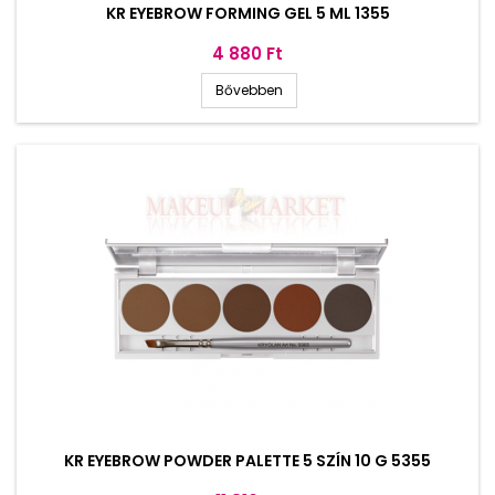
KR EYEBROW FORMING GEL 5 ML 1355
Ár
4 880 Ft
Bővebben
KR EYEBROW POWDER PALETTE 5 SZÍN 10 G 5355