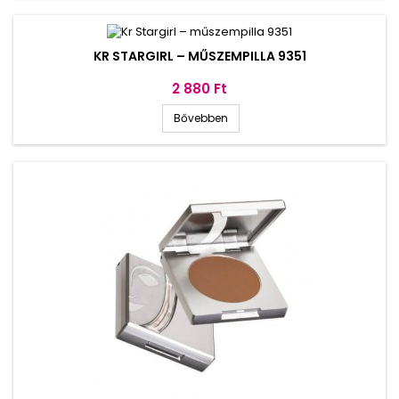
KR STARGIRL – MŰSZEMPILLA 9351
Ár
2 880 Ft
Bővebben