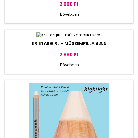
Ár
2 880 Ft
Bővebben
KR STARGIRL – MŰSZEMPILLA 9359
Ár
2 880 Ft
Bővebben