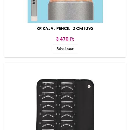
KR KAJAL PENCIL 12 CM 1092
Ár
3 470 Ft
Bővebben