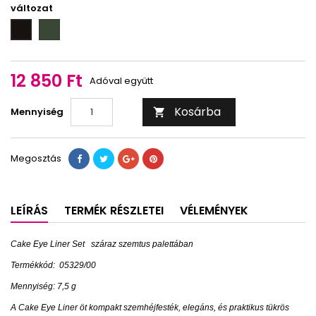
változat
S
S
2
1
12 850 Ft
Adóval együtt
Kosárba
Mennyiség

Megosztás
LEÍRÁS
TERMÉK RÉSZLETEI
VÉLEMÉNYEK
Cake Eye Liner Set
száraz szemtus palettában
Termékkód:
05329/00
Mennyiség: 7,5 g
A Cake Eye Liner öt kompakt szemhéjfesték, elegáns, és praktikus tükrös