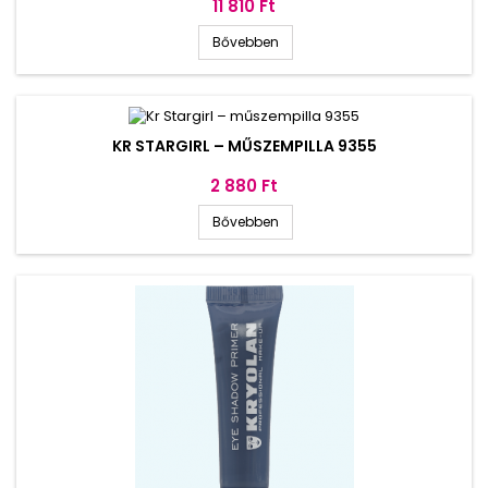
Ár
11 810 Ft
Bővebben
KR STARGIRL – MŰSZEMPILLA 9355
Ár
2 880 Ft
Bővebben