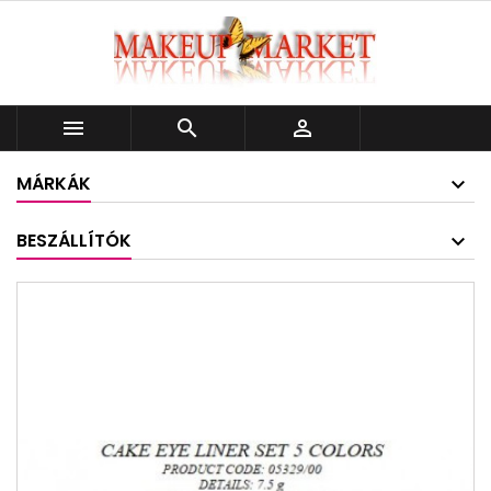



MÁRKÁK
BESZÁLLÍTÓK