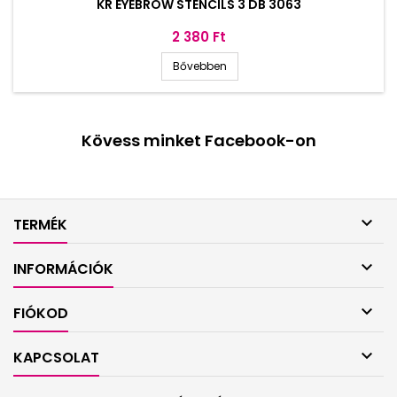
KR EYEBROW STENCILS 3 DB 3063
Ár
2 380 Ft
Bővebben
Kövess minket Facebook-on

TERMÉK

INFORMÁCIÓK

FIÓKOD

KAPCSOLAT