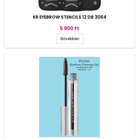
KR EYEBROW STENCILS 12 DB 3064
Ár
5 900 Ft
Bővebben