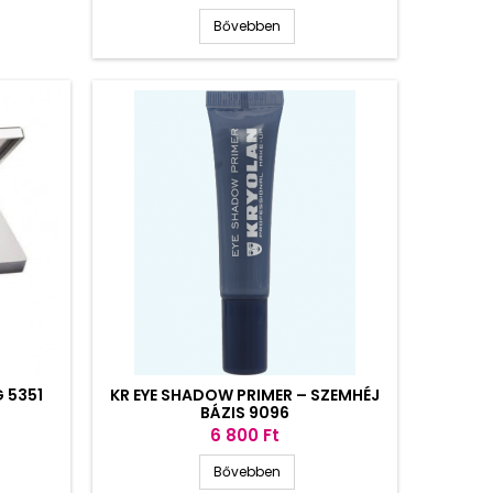
Bővebben
 5351
KR EYE SHADOW PRIMER – SZEMHÉJ
BÁZIS 9096
Ár
6 800 Ft
Bővebben