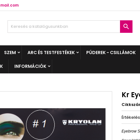
mail.com

SZEM
ARC ÉS TESTFESTÉKEK
PÚDEREK - CSILLÁMOK
EK
INFORMÁCIÓK
Kr Ey
Cikksz
Értékelé
Eyebrow St