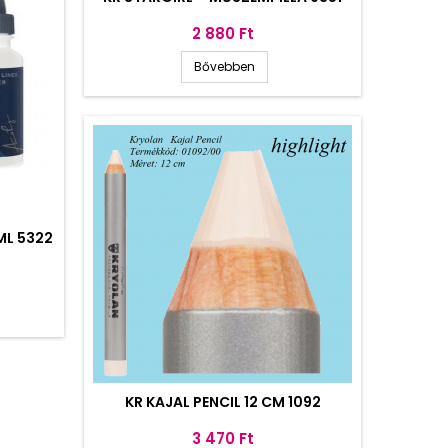
Ár
2 880 Ft
Bővebben
 ML 5322
KR KAJAL PENCIL 12 CM 1092
Ár
3 470 Ft