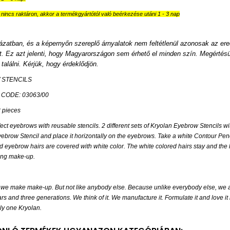
nincs raktáron, akkor a termékgyártótól való beérkezése utáni 1 - 3 nap
ázatban, és a képernyőn szereplő árnyalatok nem feltétlenül azonosak az ere
et. Ez azt jelenti, hogy Magyarországon sem érhető el minden szín. Megértésü
találni. Kérjük, hogy érdeklődjön.
 STENCILS
CODE: 03063/00
 pieces
ect eyebrows with reusable stencils. 2 different sets of Kryolan Eyebrow Stencils wit
ebrow Stencil and place it horizontally on the eyebrows. Take a white Contour Penci
 eyebrow hairs are covered with white color. The white colored hairs stay and the 
ing make-up.
, we make make-up. But not like anybody else. Because unlike everybody else, we 
rs and three generations. We think of it. We manufacture it. Formulate it and love i
ly one Kryolan.