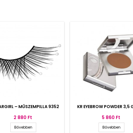
ARGIRL – MŰSZEMPILLA 9352
KR EYEBROW POWDER 3,5 G
Ár
Ár
2 880 Ft
5 860 Ft
Bővebben
Bővebben