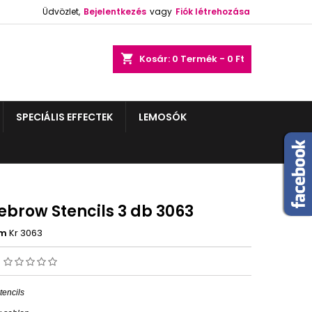
Üdvözlet,
Bejelentkezés
vagy
Fiók létrehozása
shopping_cart
Kosár:
0
Termék - 0 Ft
SPECIÁLIS EFFECTEK
LEMOSÓK
ebrow Stencils 3 db 3063
ám
Kr 3063
s
encils