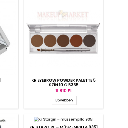
1
KR EYEBROW POWDER PALETTE 5
SZÍN 10 G 5355
Ár
11 810 Ft
Bővebben
KR STARGIRL – MŰSZEMPILLA 9351