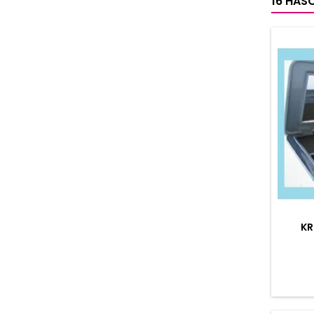
16 HAS
KR