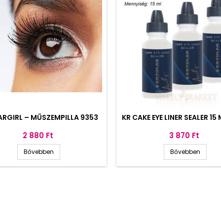
ARGIRL – MŰSZEMPILLA 9353
KR CAKE EYE LINER SEALER 15
Ár
Ár
2 880 Ft
3 870 Ft
Bővebben
Bővebben