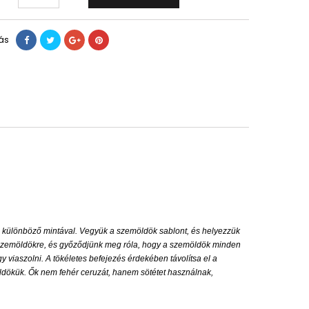
ás
 3 különböző mintával. Vegyük a szemöldök sablont, és helyezzük
a szemöldökre, és győződjünk meg róla, hogy a szemöldök minden
 viaszolni. A tökéletes befejezés érdekében távolítsa el a
ldökük. Ők nem fehér ceruzát, hanem sötétet használnak,