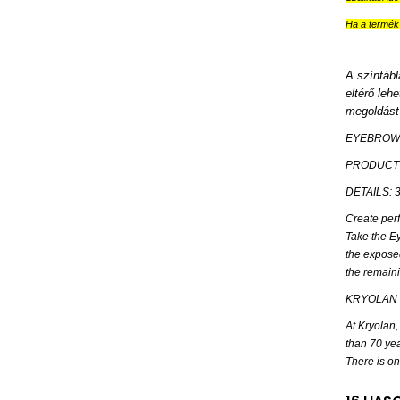
Ha a termék 
A színtábl
eltérő leh
megoldást 
EYEBROW
PRODUCT 
DETAILS: 3
Create perf
Take the Ey
the exposed
the remain
KRYOLAN
At Kryolan
than 70 yea
There is on