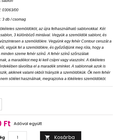
 sablon
: 03063/00
: 3 db / csomag
tökéletes szemöldököt, az újra felhasználható sablonokkal. Két
sablon, 3 különböző mintával. Vegyük a szemöldök sablont, és
vízszintesen a szemöldökre. Vegyünk egy fehér Contour ceruzát a
ből, vigyük fel a szemöldökre, és győződjünk meg róla, hogy a
minden szeme fehér színű. A fehér színű szőrszálak
k, a maradékot meg ki kell csípni vagy viaszolni. A tökéletes
érdekében távolítsa el a maradék sminket. A sablonnak azok is
szik, akiknek valami okból hiányzik a szemöldökük. Ők nem fehér
anem sötétet használnak, megrajzolva a tökéletes szemöldököt.
t
 Ft
Adóval együtt
Kosárba
ég
