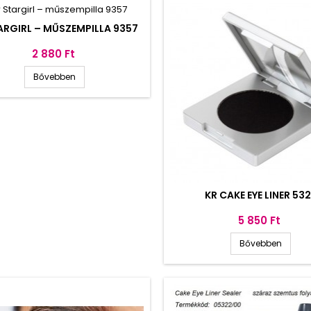
ARGIRL – MŰSZEMPILLA 9357
Ár
2 880 Ft
Bővebben
KR CAKE EYE LINER 532
Ár
5 850 Ft
Bővebben