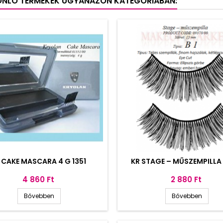
ONLÓ TERMÉKEK UGYANAZON KATEGÓRIÁBAN:
 CAKE MASCARA 4 G 1351
KR STAGE – MŰSZEMPILLA
Ár
Ár
4 860 Ft
2 880 Ft
Bővebben
Bővebben