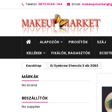
Telefon:
0670 6144-144
Email:
makeupmarket@g
ALAPOZÓK
PIROSÍTÓK
SZÁJ
KELLÉKEK
FIXÁLÓK, RAGASZTÓK
ECSET
Kezdőlap
Kr Eyebrow Stencils 3 db 3063
MÁRKÁK
No brand
BESZÁLLÍTÓK
No supplier