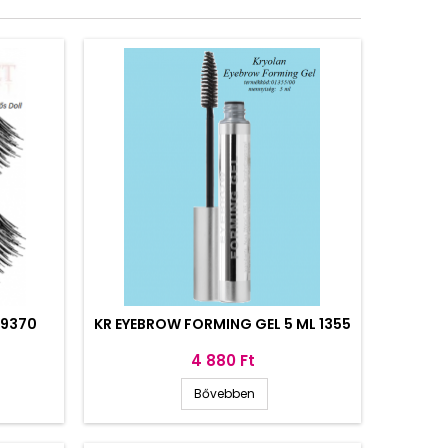
 9370
KR EYEBROW FORMING GEL 5 ML 1355
Ár
4 880 Ft
Bővebben