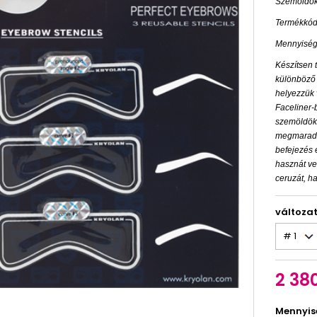
Szemöldök
Termékkód
Mennyiség
Készítsen 
különböző 
helyezzük 
Faceliner-
szemöldök 
megmaradna
befejezés 
hasznát ve
ceruzát, h
változa
2 380
Mennyis