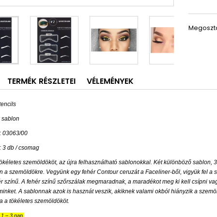
Megoszt
TERMÉK RÉSZLETEI
VÉLEMÉNYEK
encils
 sablon
: 03063/00
 3 db / csomag
tökéletes szemöldököt, az újra felhasználható sablonokkal. Két különböző sablon,
en a szemöldökre. Vegyünk egy fehér Contour ceruzát a Faceliner-ből, vigyük fel 
 színű. A fehér színű szőrszálak megmaradnak, a maradékot meg ki kell csípni vagy
inket. A sablonnak azok is hasznát veszik, akiknek valami okból hiányzik a szemö
a a tökéletes szemöldököt.
ő 1 – 3 nap.