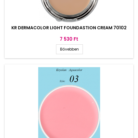
KR DERMACOLOR LIGHT FOUNDASTION CREAM 70102
Ár
7 530 Ft
Bővebben