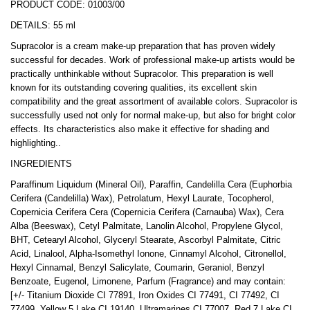
PRODUCT CODE: 01003/00
DETAILS: 55 ml
Supracolor is a cream make-up preparation that has proven widely
successful for decades. Work of professional make-up artists would be
practically unthinkable without Supracolor. This preparation is well
known for its outstanding covering qualities, its excellent skin
compatibility and the great assortment of available colors. Supracolor is
successfully used not only for normal make-up, but also for bright color
effects. Its characteristics also make it effective for shading and
highlighting..
INGREDIENTS
Paraffinum Liquidum (Mineral Oil), Paraffin, Candelilla Cera (Euphorbia
Cerifera (Candelilla) Wax), Petrolatum, Hexyl Laurate, Tocopherol,
Copernicia Cerifera Cera (Copernicia Cerifera (Carnauba) Wax), Cera
Alba (Beeswax), Cetyl Palmitate, Lanolin Alcohol, Propylene Glycol,
BHT, Cetearyl Alcohol, Glyceryl Stearate, Ascorbyl Palmitate, Citric
Acid, Linalool, Alpha-Isomethyl Ionone, Cinnamyl Alcohol, Citronellol,
Hexyl Cinnamal, Benzyl Salicylate, Coumarin, Geraniol, Benzyl
Benzoate, Eugenol, Limonene, Parfum (Fragrance) and may contain:
[+/- Titanium Dioxide CI 77891, Iron Oxides CI 77491, CI 77492, CI
77499, Yellow 5 Lake CI 19140, Ultramarines CI 77007, Red 7 Lake CI