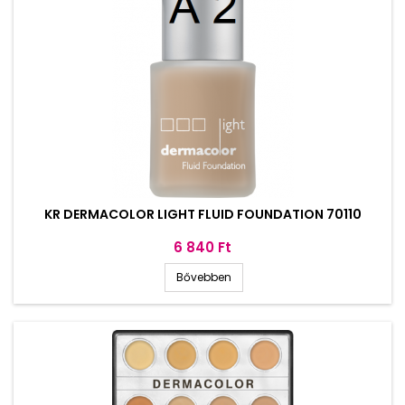
KR DERMACOLOR LIGHT FLUID FOUNDATION 70110
Ár
6 840 Ft
Bővebben