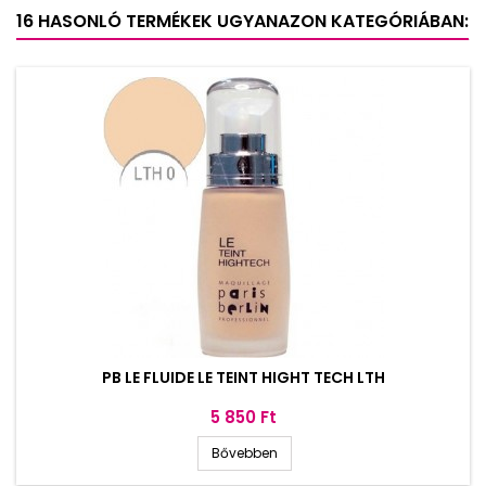
16 HASONLÓ TERMÉKEK UGYANAZON KATEGÓRIÁBAN:
PB LE FLUIDE LE TEINT HIGHT TECH LTH
Ár
5 850 Ft
Bővebben