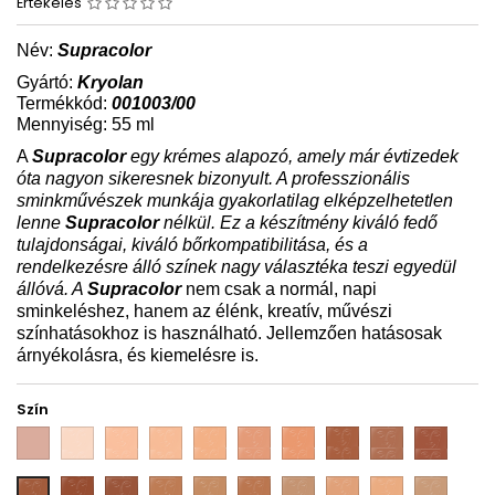
Értékelés
Név:
Supracolor
Gyártó:
Kryolan
Termékkód:
001003/00
Mennyiség: 55 ml
A
Supracolor
egy krémes alapozó, amely már évtizedek
óta nagyon sikeresnek bizonyult. A professzionális
sminkművészek munkája gyakorlatilag elképzelhetetlen
lenne
Supracolor
nélkül. Ez a készítmény kiváló fedő
tulajdonságai, kiváló bőrkompatibilitása, és a
rendelkezésre álló színek nagy választéka teszi egyedül
állóvá. A
Supracolor
nem csak a normál, napi
sminkeléshez, hanem az élénk, kreatív, művészi
színhatásokhoz is használható. Jellemzően hatásosak
árnyékolásra, és kiemelésre is.
Szín
03
1W
2W
3W
4W
5W
6W
7W
8W
9W
11W
12W
FS
FS
FS
FS
FS
G
NB
10W