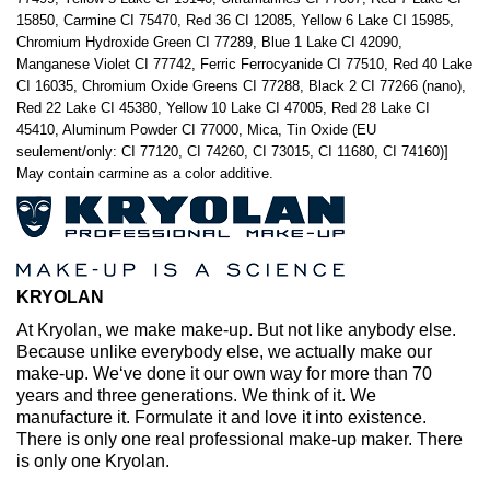
15850, Carmine CI 75470, Red 36 CI 12085, Yellow 6 Lake CI 15985,
Chromium Hydroxide Green CI 77289, Blue 1 Lake CI 42090,
Manganese Violet CI 77742, Ferric Ferrocyanide CI 77510, Red 40 Lake
CI 16035, Chromium Oxide Greens CI 77288, Black 2 CI 77266 (nano),
Red 22 Lake CI 45380, Yellow 10 Lake CI 47005, Red 28 Lake CI
45410, Aluminum Powder CI 77000, Mica, Tin Oxide (EU
seulement/only: CI 77120, CI 74260, CI 73015, CI 11680, CI 74160)]
May contain carmine as a color additive.
KRYOLAN
At Kryolan, we make make-up. But not like anybody else.
Because unlike everybody else, we actually make our
make-up. We‘ve done it our own way for more than 70
years and three generations. We think of it. We
manufacture it. Formulate it and love it into existence.
There is only one real professional make-up maker. There
is only one Kryolan.