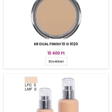
KR DUAL FINISH 10 G 9120
Ár
10 400 Ft
Bővebben