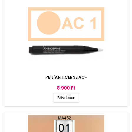
PB L'ANTICERNE AC-
Ár
8 900 Ft
Bővebben