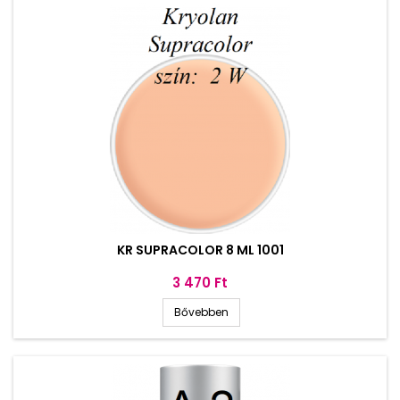
KR SUPRACOLOR 8 ML 1001
Ár
3 470 Ft
Bővebben