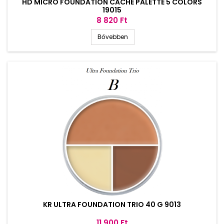
HD MICRO FOUNDATION CACHE PALETTE 5 COLORS
19015
Ár
8 820 Ft
Bővebben
KR ULTRA FOUNDATION TRIO 40 G 9013
Ár
11 900 Ft