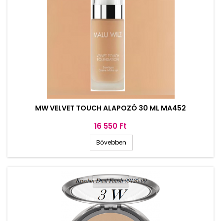
MW VELVET TOUCH ALAPOZÓ 30 ML MA452
Ár
16 550 Ft
Bővebben