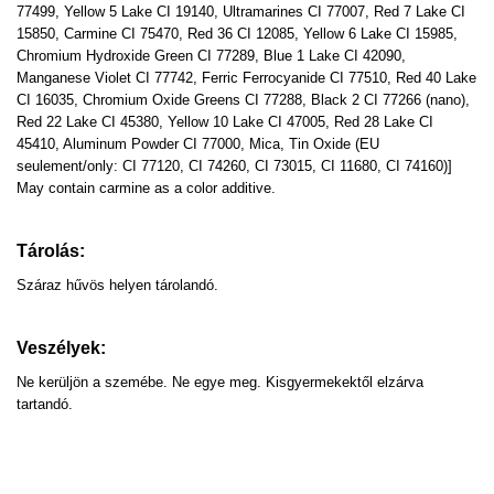
77499, Yellow 5 Lake CI 19140, Ultramarines CI 77007, Red 7 Lake CI
15850, Carmine CI 75470, Red 36 CI 12085, Yellow 6 Lake CI 15985,
Chromium Hydroxide Green CI 77289, Blue 1 Lake CI 42090,
Manganese Violet CI 77742, Ferric Ferrocyanide CI 77510, Red 40 Lake
CI 16035, Chromium Oxide Greens CI 77288, Black 2 CI 77266 (nano),
Red 22 Lake CI 45380, Yellow 10 Lake CI 47005, Red 28 Lake CI
45410, Aluminum Powder CI 77000, Mica, Tin Oxide (EU
seulement/only: CI 77120, CI 74260, CI 73015, CI 11680, CI 74160)]
May contain carmine as a color additive.
Tárolás:
Száraz hűvös helyen tárolandó.
Veszélyek:
Ne kerüljön a szemébe. Ne egye meg. Kisgyermekektől elzárva
tartandó.