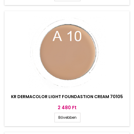
KR DERMACOLOR LIGHT FOUNDASTION CREAM 70105
Ár
2 480 Ft
Bővebben