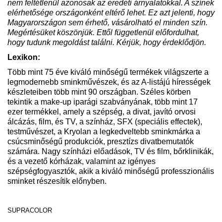
nem feltétlenül azonosak az eredeti árnyalatokkal. A színek
elérhetősége országonként eltérő lehet. Ez azt jelenti, hogy
Magyarországon sem érhető, vásárolható el minden szín.
Megértésüket köszönjük. Ettől függetlenül előfordulhat,
hogy tudunk megoldást találni. Kérjük, hogy érdeklődjön.
Lexikon:
Több mint 75 éve kiváló minőségű termékek világszerte a
legmodernebb sminkművészek, és az A-listájú hírességek
készleteiben több mint 90 országban. Széles körben
tekintik a make-up iparági szabványának, több mint 17
ezer termékkel, amely a szépség, a divat, javító orvosi
álcázás, film, és TV, a színház, SFX (speciális effectek),
testművészet, a Kryolan a legkedveltebb sminkmárka a
csúcsminőségű produkciók, presztízs divatbemutatók
számára. Nagy színházi előadások, TV és film, bőrklinikák,
és a vezető kórházak, valamint az igényes
szépségfogyasztók, akik a kiváló minőségű professzionális
sminket részesítik előnyben.
SUPRACOLOR