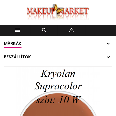



MÁRKÁK
BESZÁLLÍTÓK