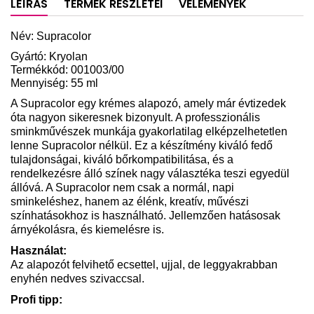
LEÍRÁS
TERMÉK RÉSZLETEI
VÉLEMÉNYEK
Név: Supracolor
Gyártó: Kryolan
Termékkód: 001003/00
Mennyiség: 55 ml
A Supracolor egy krémes alapozó, amely már évtizedek
óta nagyon sikeresnek bizonyult. A professzionális
sminkművészek munkája gyakorlatilag elképzelhetetlen
lenne Supracolor nélkül. Ez a készítmény kiváló fedő
tulajdonságai, kiváló bőrkompatibilitása, és a
rendelkezésre álló színek nagy választéka teszi egyedül
állóvá. A Supracolor nem csak a normál, napi
sminkeléshez, hanem az élénk, kreatív, művészi
színhatásokhoz is használható. Jellemzően hatásosak
árnyékolásra, és kiemelésre is.
Használat:
Az alapozót felvihető ecsettel, ujjal, de leggyakrabban
enyhén nedves szivaccsal.
Profi tipp: