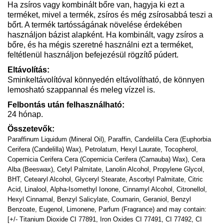
Ha zsíros vagy kombinált bőre van, hagyja ki ezt a
terméket, mivel a termék, zsíros és még zsírosabbá teszi a
bőrt. A termék tartósságának növelése érdekében
használjon bázist alapként. Ha kombinált, vagy zsíros a
bőre, és ha mégis szeretné használni ezt a terméket,
feltétlenül használjon befejezésül rögzítő púdert.
Eltávolítás:
Sminkeltávolítóval könnyedén eltávolítható, de könnyen
lemosható szappannal és meleg vízzel is.
Felbontás után felhasználható:
24 hónap.
Összetevők:
Paraffinum Liquidum (Mineral Oil), Paraffin, Candelilla Cera (Euphorbia
Cerifera (Candelilla) Wax), Petrolatum, Hexyl Laurate, Tocopherol,
Copernicia Cerifera Cera (Copernicia Cerifera (Carnauba) Wax), Cera
Alba (Beeswax), Cetyl Palmitate, Lanolin Alcohol, Propylene Glycol,
BHT, Cetearyl Alcohol, Glyceryl Stearate, Ascorbyl Palmitate, Citric
Acid, Linalool, Alpha-Isomethyl Ionone, Cinnamyl Alcohol, Citronellol,
Hexyl Cinnamal, Benzyl Salicylate, Coumarin, Geraniol, Benzyl
Benzoate, Eugenol, Limonene, Parfum (Fragrance) and may contain:
[+/- Titanium Dioxide CI 77891, Iron Oxides CI 77491, CI 77492, CI