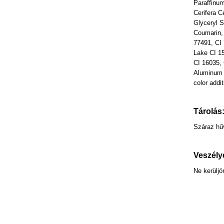
Paraffinum
Cerifera C
Glyceryl S
Coumarin, 
77491, CI 
Lake CI 1
CI 16035,
Aluminum 
color addit
Tárolás
Száraz hűv
Veszély
Ne kerülj