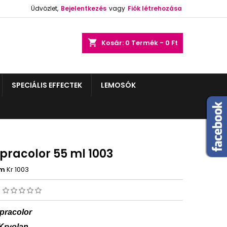
Üdvözlet,
Bejelentkezés
vagy
Fiók létrehozása
shopping_cart
Kosár:
0
Termék - 0 Ft
SPECIÁLIS EFFECTEK
LEMOSÓK
pracolor 55 ml 1003
ám
Kr 1003
s
pracolor
Kryolan