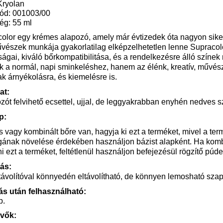
Kryolan
ód: 001003/00
ég: 55 ml
olor egy krémes alapozó, amely már évtizedek óta nagyon siker
észek munkája gyakorlatilag elképzelhetetlen lenne Supracolor
ságai, kiváló bőrkompatibilitása, és a rendelkezésre álló színek
 a normál, napi sminkeléshez, hanem az élénk, kreatív, művés
k árnyékolásra, és kiemelésre is.
at:
zót felvihető ecsettel, ujjal, de leggyakrabban enyhén nedves s
p:
s vagy kombinált bőre van, hagyja ki ezt a terméket, mivel a ter
gának növelése érdekében használjon bázist alapként. Ha kombi
i ezt a terméket, feltétlenül használjon befejezésül rögzítő púder
tás:
ávolítóval könnyedén eltávolítható, de könnyen lemosható szap
ás után felhasználható:
p.
vők: