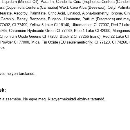
 Liquidum (Mineral Oil), Paraffin, Candelilla Cera (Euphorbia Cerifera (Candel
era (Copernicia Cerifera (Carnauba) Wax), Cera Alba (Beeswax), Cetyl Palmita
tearate, Ascorbyl Palmitate, Citric Acid, Linalool, Alpha-Isomethyl Ionone, Ci
Geraniol, Benzyl Benzoate, Eugenol, Limonene, Parfum (Fragrance) and may c
77492, CI 77499, Yellow 5 Lake CI 19140, Ultramarines CI 77007, Red 7 Lak
5985, Chromium Hydroxide Green CI 77289, Blue 1 Lake CI 42090, Manganese 
 Chromium Oxide Greens CI 77288, Black 2 CI 77266 (nano), Red 22 Lake CI 
Powder CI 77000, Mica, Tin Oxide (EU seulement/only: CI 77120, CI 74260, C
ive.
:
ös helyen tárolandó.
ek:
ön a szemébe. Ne egye meg. Kisgyermekektől elzárva tartandó.