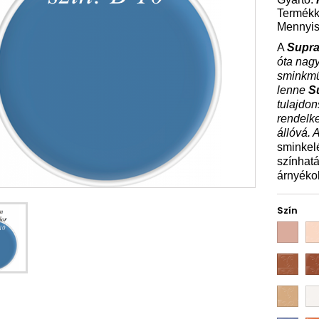
Termék
Mennyis
A
Supra
óta nagy
sminkmű
lenne
S
tulajdon
rendelke
állóvá. 
sminkel
színhat
árnyékol
Szín
03
1W
10W
11
ivory
07