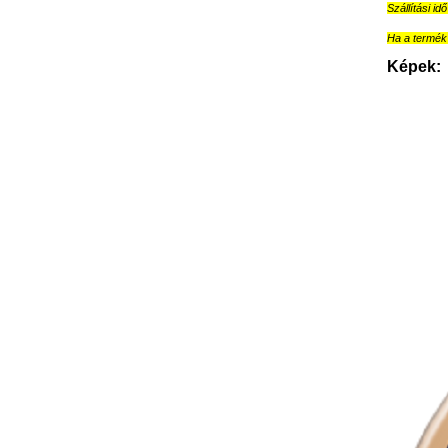
Szállítási id
Ha a termék 
Képek: