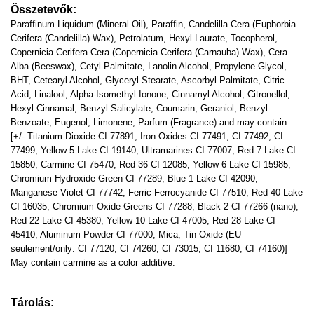
Összetevők:
Paraffinum Liquidum (Mineral Oil), Paraffin, Candelilla Cera (Euphorbia
Cerifera (Candelilla) Wax), Petrolatum, Hexyl Laurate, Tocopherol,
Copernicia Cerifera Cera (Copernicia Cerifera (Carnauba) Wax), Cera
Alba (Beeswax), Cetyl Palmitate, Lanolin Alcohol, Propylene Glycol,
BHT, Cetearyl Alcohol, Glyceryl Stearate, Ascorbyl Palmitate, Citric
Acid, Linalool, Alpha-Isomethyl Ionone, Cinnamyl Alcohol, Citronellol,
Hexyl Cinnamal, Benzyl Salicylate, Coumarin, Geraniol, Benzyl
Benzoate, Eugenol, Limonene, Parfum (Fragrance) and may contain:
[+/- Titanium Dioxide CI 77891, Iron Oxides CI 77491, CI 77492, CI
77499, Yellow 5 Lake CI 19140, Ultramarines CI 77007, Red 7 Lake CI
15850, Carmine CI 75470, Red 36 CI 12085, Yellow 6 Lake CI 15985,
Chromium Hydroxide Green CI 77289, Blue 1 Lake CI 42090,
Manganese Violet CI 77742, Ferric Ferrocyanide CI 77510, Red 40 Lake
CI 16035, Chromium Oxide Greens CI 77288, Black 2 CI 77266 (nano),
Red 22 Lake CI 45380, Yellow 10 Lake CI 47005, Red 28 Lake CI
45410, Aluminum Powder CI 77000, Mica, Tin Oxide (EU
seulement/only: CI 77120, CI 74260, CI 73015, CI 11680, CI 74160)]
May contain carmine as a color additive.
Tárolás: