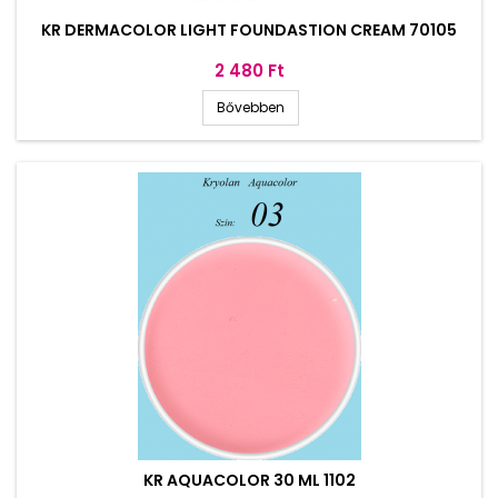
KR DERMACOLOR LIGHT FOUNDASTION CREAM 70105
Ár
2 480 Ft
Bővebben
KR AQUACOLOR 30 ML 1102