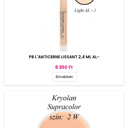
PB L'ANTICERNE LISSANT 2,4 ML AL-
Ár
8 850 Ft
Bővebben