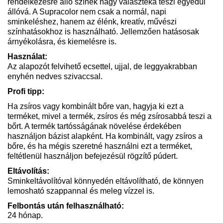
rendelkezésre álló színek nagy választéka teszi egyedül
állóvá. A Supracolor nem csak a normál, napi
sminkeléshez, hanem az élénk, kreatív, művészi
színhatásokhoz is használható. Jellemzően hatásosak
árnyékolásra, és kiemelésre is.
Használat:
Az alapozót felvihető ecsettel, ujjal, de leggyakrabban
enyhén nedves szivaccsal.
Profi tipp:
Ha zsíros vagy kombinált bőre van, hagyja ki ezt a
terméket, mivel a termék, zsíros és még zsírosabbá teszi a
bőrt. A termék tartósságának növelése érdekében
használjon bázist alapként. Ha kombinált, vagy zsíros a
bőre, és ha mégis szeretné használni ezt a terméket,
feltétlenül használjon befejezésül rögzítő púdert.
Eltávolítás:
Sminkeltávolítóval könnyedén eltávolítható, de könnyen
lemosható szappannal és meleg vízzel is.
Felbontás után felhasználható:
24 hónap.