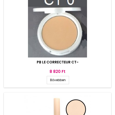
PB LE CORRECTEUR CT-
Ár
8 820 Ft
Bővebben