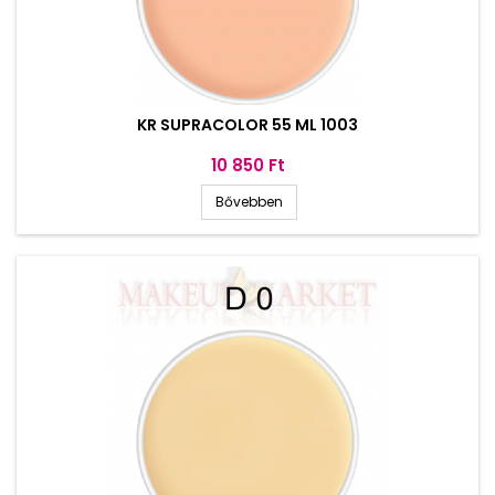
KR SUPRACOLOR 55 ML 1003
Ár
10 850 Ft
Bővebben