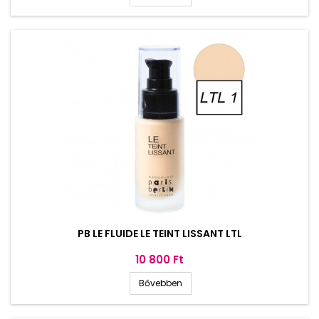
PB LE FLUIDE LE TEINT LISSANT LTL
Ár
10 800 Ft
Bővebben