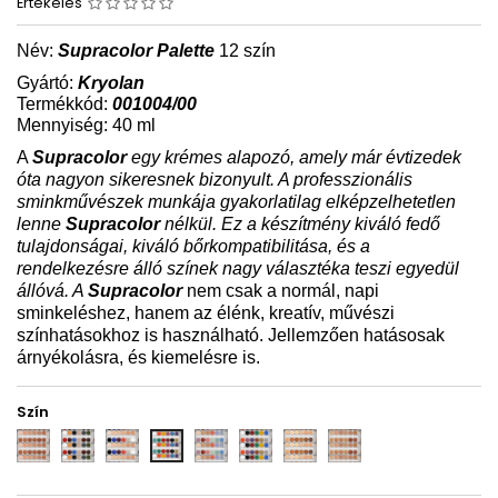
Értékelés
Név:
Supracolor Palette
12 szín
Gyártó:
Kryolan
Termékkód:
001004/00
Mennyiség: 40 ml
A
Supracolor
egy krémes alapozó, amely már évtizedek
óta nagyon sikeresnek bizonyult. A professzionális
sminkművészek munkája gyakorlatilag elképzelhetetlen
lenne
Supracolor
nélkül. Ez a készítmény kiváló fedő
tulajdonságai, kiváló bőrkompatibilitása, és a
rendelkezésre álló színek nagy választéka teszi egyedül
állóvá. A
Supracolor
nem csak a normál, napi
sminkeléshez, hanem az élénk, kreatív, művészi
színhatásokhoz is használható. Jellemzően hatásosak
árnyékolásra, és kiemelésre is.
Szín
1w
B
Dark
P
SN
TT
TV
FP
-
12w