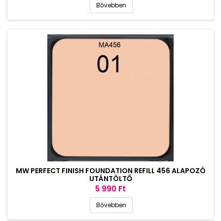
Bővebben
MW PERFECT FINISH FOUNDATION REFILL 456 ALAPOZÓ
UTÁNTÖLTŐ
Ár
5 990 Ft
Bővebben