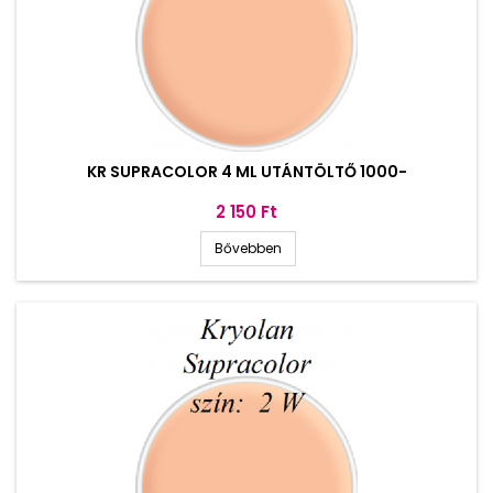
KR SUPRACOLOR 4 ML UTÁNTÖLTŐ 1000-
Ár
2 150 Ft
Bővebben