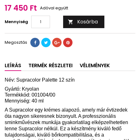
17 450 Ft
Adóval együtt
Kosárba
Mennyiség

Megosztás
LEÍRÁS
TERMÉK RÉSZLETEI
VÉLEMÉNYEK
Név: Supracolor Palette 12 szín
Gyártó: Kryolan
Termékkód: 001004/00
Mennyiség: 40 ml
A Supracolor egy krémes alapozó, amely már évtizedek
óta nagyon sikeresnek bizonyult. A professzionális
sminkművészek munkája gyakorlatilag elképzelhetetlen
lenne Supracolor nélkül. Ez a készítmény kiváló fedő
tulajdonságai, kiváló bőrkompatibilitása, és a