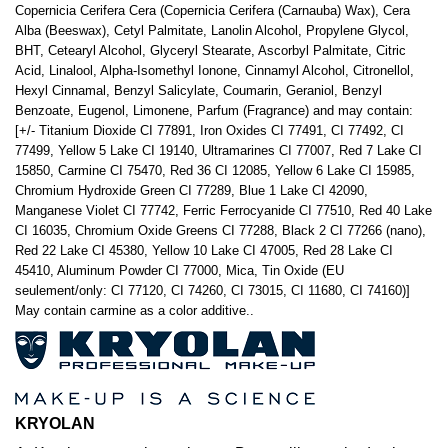
Copernicia Cerifera Cera (Copernicia Cerifera (Carnauba) Wax), Cera
Alba (Beeswax), Cetyl Palmitate, Lanolin Alcohol, Propylene Glycol,
BHT, Cetearyl Alcohol, Glyceryl Stearate, Ascorbyl Palmitate, Citric
Acid, Linalool, Alpha-Isomethyl Ionone, Cinnamyl Alcohol, Citronellol,
Hexyl Cinnamal, Benzyl Salicylate, Coumarin, Geraniol, Benzyl
Benzoate, Eugenol, Limonene, Parfum (Fragrance) and may contain:
[+/- Titanium Dioxide CI 77891, Iron Oxides CI 77491, CI 77492, CI
77499, Yellow 5 Lake CI 19140, Ultramarines CI 77007, Red 7 Lake CI
15850, Carmine CI 75470, Red 36 CI 12085, Yellow 6 Lake CI 15985,
Chromium Hydroxide Green CI 77289, Blue 1 Lake CI 42090,
Manganese Violet CI 77742, Ferric Ferrocyanide CI 77510, Red 40 Lake
CI 16035, Chromium Oxide Greens CI 77288, Black 2 CI 77266 (nano),
Red 22 Lake CI 45380, Yellow 10 Lake CI 47005, Red 28 Lake CI
45410, Aluminum Powder CI 77000, Mica, Tin Oxide (EU
seulement/only: CI 77120, CI 74260, CI 73015, CI 11680, CI 74160)]
May contain carmine as a color additive..
KRYOLAN