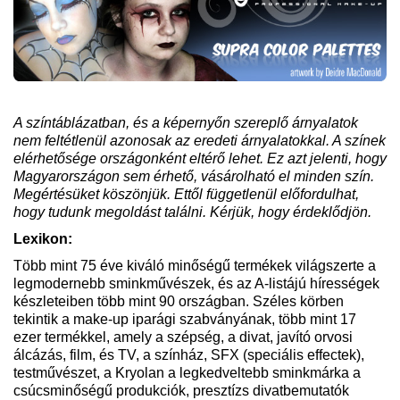
A színtáblázatban, és a képernyőn szereplő árnyalatok
nem feltétlenül azonosak az eredeti árnyalatokkal. A színek
elérhetősége országonként eltérő lehet. Ez azt jelenti, hogy
Magyarországon sem érhető, vásárolható el minden szín.
Megértésüket köszönjük. Ettől függetlenül előfordulhat,
hogy tudunk megoldást találni. Kérjük, hogy érdeklődjön.
Lexikon:
Több mint 75 éve kiváló minőségű termékek világszerte a
legmodernebb sminkművészek, és az A-listájú hírességek
készleteiben több mint 90 országban. Széles körben
tekintik a make-up iparági szabványának, több mint 17
ezer termékkel, amely a szépség, a divat, javító orvosi
álcázás, film, és TV, a színház, SFX (speciális effectek),
testművészet, a Kryolan a legkedveltebb sminkmárka a
csúcsminőségű produkciók, presztízs divatbemutatók