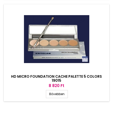
HD MICRO FOUNDATION CACHE PALETTE 5 COLORS
19015
Ár
8 820 Ft
Bővebben