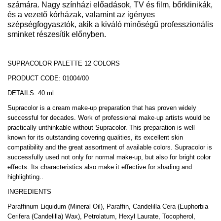
számára. Nagy színházi előadások, TV és film, bőrklinikák,
és a vezető kórházak, valamint az igényes
szépségfogyasztók, akik a kiváló minőségű professzionális
sminket részesítik előnyben.
SUPRACOLOR PALETTE 12 COLORS
PRODUCT CODE: 01004/00
DETAILS: 40 ml
Supracolor is a cream make-up preparation that has proven widely
successful for decades. Work of professional make-up artists would be
practically unthinkable without Supracolor. This preparation is well
known for its outstanding covering qualities, its excellent skin
compatibility and the great assortment of available colors. Supracolor is
successfully used not only for normal make-up, but also for bright color
effects. Its characteristics also make it effective for shading and
highlighting..
INGREDIENTS
Paraffinum Liquidum (Mineral Oil), Paraffin, Candelilla Cera (Euphorbia
Cerifera (Candelilla) Wax), Petrolatum, Hexyl Laurate, Tocopherol,