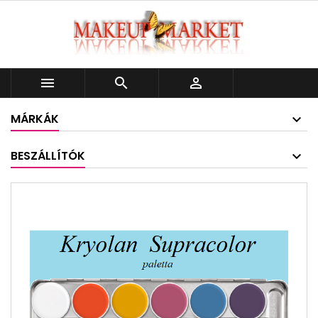



MÁRKÁK
BESZÁLLÍTÓK