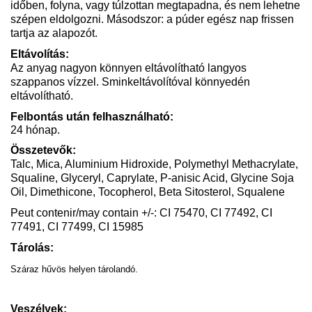
időben, folyna, vagy túlzottan megtapadna, és nem lehetne
szépen eldolgozni. Másodszor: a púder egész nap frissen
tartja az alapozót.
Eltávolítás:
Az anyag nagyon könnyen eltávolítható langyos
szappanos vízzel. Sminkeltávolítóval könnyedén
eltávolítható.
Felbontás után felhasználható:
24 hónap.
Összetevők:
Talc, Mica, Aluminium Hidroxide, Polymethyl Methacrylate,
Squaline, Glyceryl, Caprylate, P-anisic Acid, Glycine Soja
Oil, Dimethicone, Tocopherol, Beta Sitosterol, Squalene
Peut contenir/may contain +/-: CI 75470, CI 77492, CI
77491, CI 77499, CI 15985
Tárolás:
Száraz hűvös helyen tárolandó.
Veszélyek: