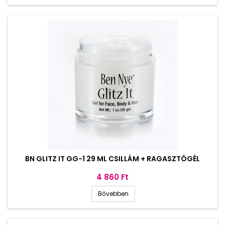
BN GLITZ IT GG-1 29 ML CSILLÁM + RAGASZTÓGÉL
Ár
4 860 Ft
Bővebben