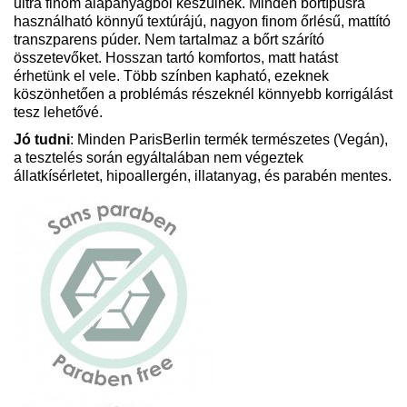
ultra finom alapanyagból készülnek. Minden bőrtípusra
használható könnyű textúrájú, nagyon finom őrlésű, mattító
transzparens púder. Nem tartalmaz a bőrt szárító
összetevőket. Hosszan tartó komfortos, matt hatást
érhetünk el vele. Több színben kapható, ezeknek
köszönhetően a problémás részeknél könnyebb korrigálást
tesz lehetővé.
Jó tudni
: Minden ParisBerlin termék természetes (Vegán),
a tesztelés során egyáltalában nem végeztek
állatkísérletet, hipoallergén, illatanyag, és parabén mentes.