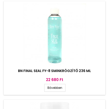
BN FINAL SEAL FY-8 SMINKRÖGZÍTŐ 236 ML
Ár
22 680 Ft
Bővebben