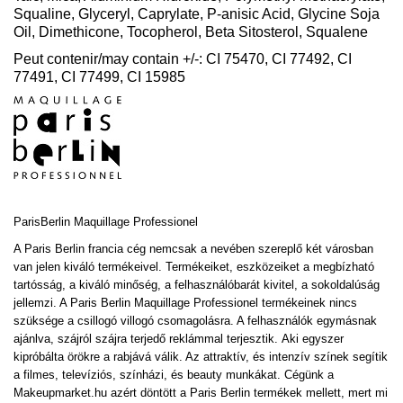
Squaline, Glyceryl, Caprylate, P-anisic Acid, Glycine Soja
Oil, Dimethicone, Tocopherol, Beta Sitosterol, Squalene
Peut contenir/may contain +/-: CI 75470, CI 77492, CI
77491, CI 77499, CI 15985
ParisBerlin
Maquillage Professionel
A Paris Berlin francia cég nemcsak a nevében szereplő két városban
van jelen kiváló termékeivel. Termékeiket, eszközeiket a megbízható
tartósság, a kiváló minőség, a felhasználóbarát kivitel, a sokoldalúság
jellemzi. A Paris Berlin Maquillage Professionel termékeinek nincs
szüksége a csillogó villogó csomagolásra. A felhasználók egymásnak
ajánlva, szájról szájra terjedő reklámmal terjesztik. Aki egyszer
kipróbálta örökre a rabjává válik. Az attraktív, és intenzív színek segítik
a filmes, televíziós, színházi, és beauty munkákat. Cégünk a
Makeupmarket.hu azért döntött a Paris Berlin termékek mellett, mert mi