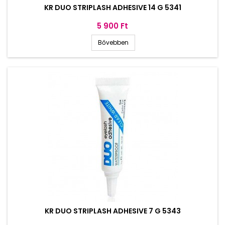
KR DUO STRIPLASH ADHESIVE 14 G 5341
Ár
5 900 Ft
Bővebben
KR DUO STRIPLASH ADHESIVE 7 G 5343