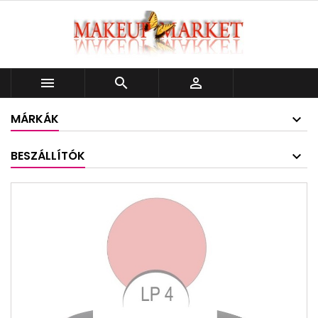



MÁRKÁK
BESZÁLLÍTÓK