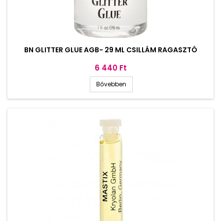
BN GLITTER GLUE AGB- 29 ML CSILLÁM RAGASZTÓ
Ár
6 440 Ft
Bővebben