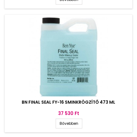
BN FINAL SEAL FY-16 SMINKRÖGZÍTŐ 473 ML
Ár
37 530 Ft
Bővebben