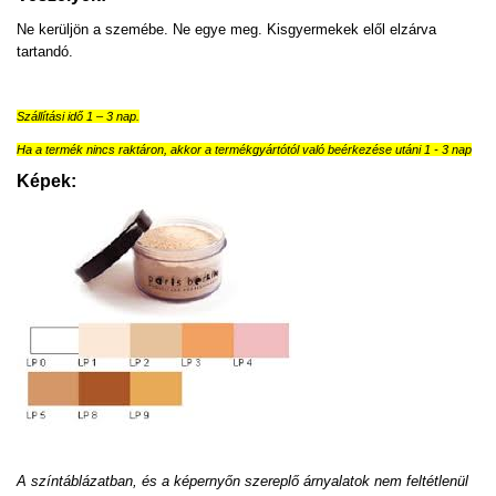
Ne kerüljön a szemébe. Ne egye meg. Kisgyermekek elől elzárva
tartandó.
Szállítási idő 1 – 3 nap.
Ha a termék nincs raktáron, akkor a termékgyártótól való beérkezése utáni 1 - 3 nap
Képek:
A színtáblázatban, és a képernyőn szereplő árnyalatok nem feltétlenül