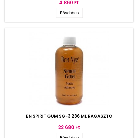
Ár
4 860 Ft
Bővebben
BN SPIRIT GUM SG-3 236 ML RAGASZTÓ
Ár
22 680 Ft
Bővebben