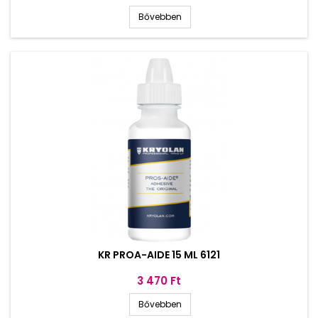
Bővebben
KR PROA-AIDE 15 ML 6121
Ár
3 470 Ft
Bővebben