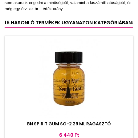
sem akarunk engedni a minőségből, valamint a kiszámíthatóságból, és
még egy érv: az ár – érték arány.
16 HASONLÓ TERMÉKEK UGYANAZON KATEGÓRIÁBAN:
BN SPIRIT GUM SG-2 29 ML RAGASZTÓ
Ár
6 440 Ft