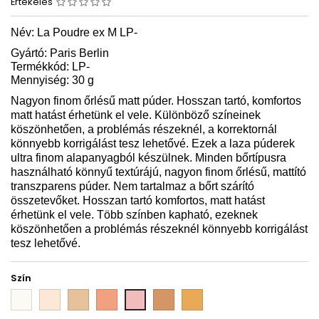
Értékelés
Név: La Poudre ex M LP-
Gyártó: Paris Berlin
Termékkód: LP-
Mennyiség: 30 g
Nagyon finom őrlésű matt púder. Hosszan tartó, komfortos
matt hatást érhetünk el vele. Különböző színeinek
köszönhetően, a problémás részeknél, a korrektornál
könnyebb korrigálást tesz lehetővé. Ezek a laza púderek
ultra finom alapanyagból készülnek. Minden bőrtípusra
használható könnyű textúrájú, nagyon finom őrlésű, mattító
transzparens púder. Nem tartalmaz a bőrt szárító
összetevőket. Hosszan tartó komfortos, matt hatást
érhetünk el vele. Több színben kapható, ezeknek
köszönhetően a problémás részeknél könnyebb korrigálást
tesz lehetővé.
Szín
PB
PB
PB
PB
PB
PB
PB
LP
LP
LP
LP
LP
LP
LP