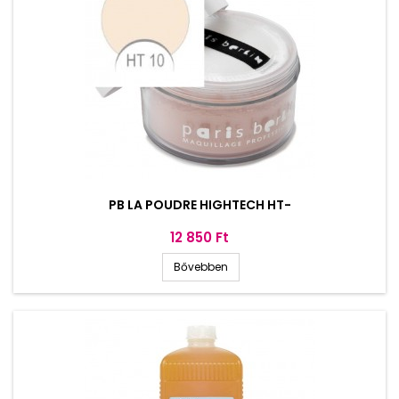
PB LA POUDRE HIGHTECH HT-
Ár
12 850 Ft
Bővebben