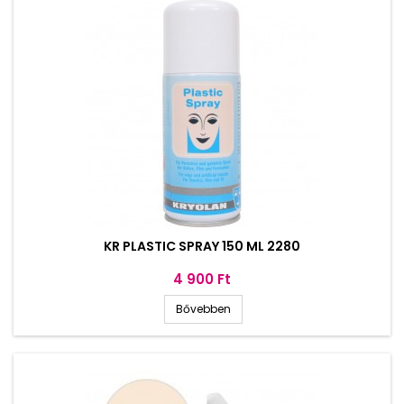
KR PLASTIC SPRAY 150 ML 2280
Ár
4 900 Ft
Bővebben