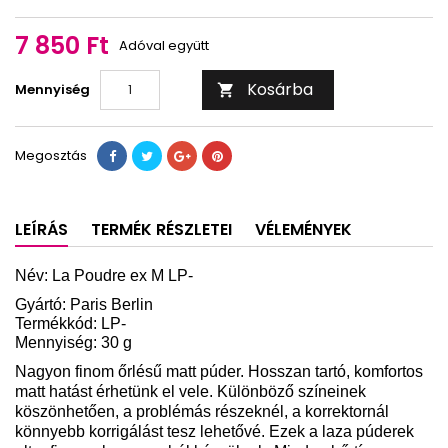
-
-
-
-
-
-
-
0
1
2
3
5
9
4
7 850 Ft
Adóval együtt
Kosárba
Mennyiség

Megosztás
LEÍRÁS
TERMÉK RÉSZLETEI
VÉLEMÉNYEK
Név: La Poudre ex M LP-
Gyártó: Paris Berlin
Termékkód: LP-
Mennyiség: 30 g
Nagyon finom őrlésű matt púder. Hosszan tartó, komfortos
matt hatást érhetünk el vele. Különböző színeinek
köszönhetően, a problémás részeknél, a korrektornál
könnyebb korrigálást tesz lehetővé. Ezek a laza púderek