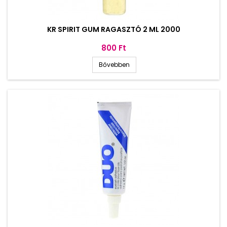
KR SPIRIT GUM RAGASZTÓ 2 ML 2000
Ár
800 Ft
Bővebben