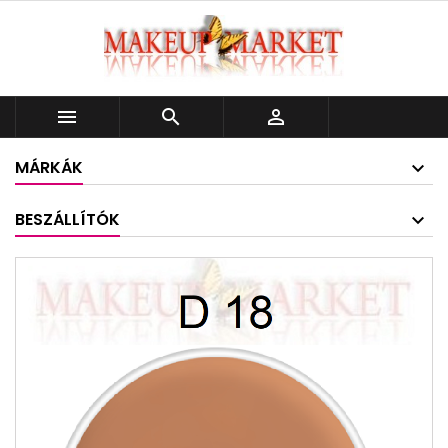



MÁRKÁK
BESZÁLLÍTÓK