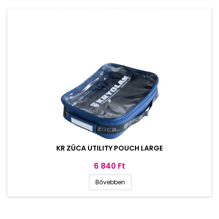
KR ZÜCA UTILITY POUCH LARGE
Ár
6 840 Ft
Bővebben