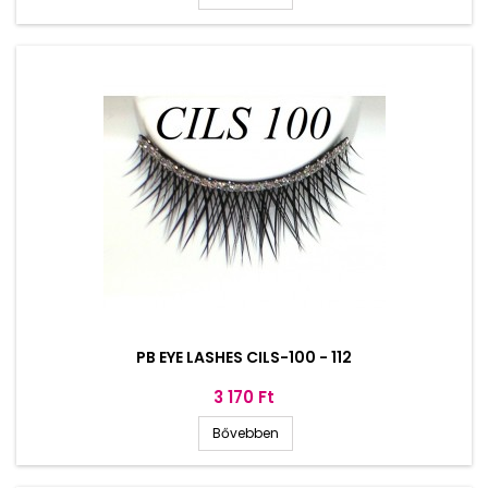
PB EYE LASHES CILS-100 - 112
Ár
3 170 Ft
Bővebben