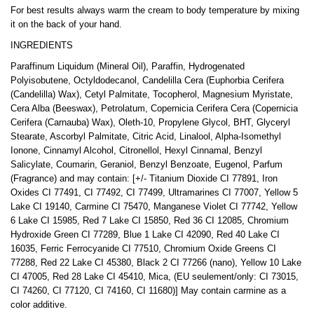
For best results always warm the cream to body temperature by mixing
it on the back of your hand.
INGREDIENTS
Paraffinum Liquidum (Mineral Oil), Paraffin, Hydrogenated
Polyisobutene, Octyldodecanol, Candelilla Cera (Euphorbia Cerifera
(Candelilla) Wax), Cetyl Palmitate, Tocopherol, Magnesium Myristate,
Cera Alba (Beeswax), Petrolatum, Copernicia Cerifera Cera (Copernicia
Cerifera (Carnauba) Wax), Oleth-10, Propylene Glycol, BHT, Glyceryl
Stearate, Ascorbyl Palmitate, Citric Acid, Linalool, Alpha-Isomethyl
Ionone, Cinnamyl Alcohol, Citronellol, Hexyl Cinnamal, Benzyl
Salicylate, Coumarin, Geraniol, Benzyl Benzoate, Eugenol, Parfum
(Fragrance) and may contain: [+/- Titanium Dioxide CI 77891, Iron
Oxides CI 77491, CI 77492, CI 77499, Ultramarines CI 77007, Yellow 5
Lake CI 19140, Carmine CI 75470, Manganese Violet CI 77742, Yellow
6 Lake CI 15985, Red 7 Lake CI 15850, Red 36 CI 12085, Chromium
Hydroxide Green CI 77289, Blue 1 Lake CI 42090, Red 40 Lake CI
16035, Ferric Ferrocyanide CI 77510, Chromium Oxide Greens CI
77288, Red 22 Lake CI 45380, Black 2 CI 77266 (nano), Yellow 10 Lake
CI 47005, Red 28 Lake CI 45410, Mica, (EU seulement/only: CI 73015,
CI 74260, CI 77120, CI 74160, CI 11680)] May contain carmine as a
color additive.