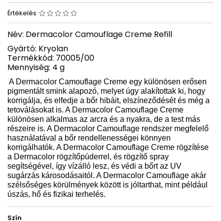
Értékelés
Név: Dermacolor Camouflage Creme Refill
Gyártó: Kryolan
Termékkód: 70005/00
Mennyiség: 4 g
A Dermacolor Camouflage Creme egy különösen erősen
pigmentált smink alapozó, melyet úgy alakítottak ki, hogy
korrigálja, és elfedje a bőr hibáit, elszíneződését és még a
tetoválásokat is. A Dermacolor Camouflage Creme
különösen alkalmas az arcra és a nyakra, de a test más
részeire is. A Dermacolor Camouflage rendszer megfelelő
használatával a bőr rendellenességei könnyen
korrigálhatók. A Dermacolor Camouflage Creme rögzítése
a Dermacolor rögzítőpúderrel, és rögzítő spray
segítségével, így vízálló lesz, és védi a bőrt az UV
sugárzás károsodásaitól. A Dermacolor Camouflage akár
szélsőséges körülmények között is jóltarthat, mint például
úszás, hő és fizikai terhelés.
Szín