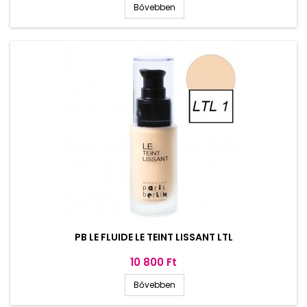
Bővebben
PB LE FLUIDE LE TEINT LISSANT LTL
Ár
10 800 Ft
Bővebben