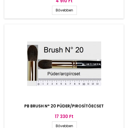
Ár
4 910 Ft
Bővebben
PB BRUSH N° 20 PÚDER/PIROSÍTÓECSET
Ár
17 330 Ft
Bővebben