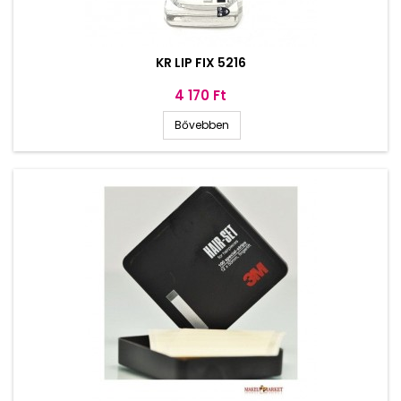
KR LIP FIX 5216
Ár
4 170 Ft
Bővebben