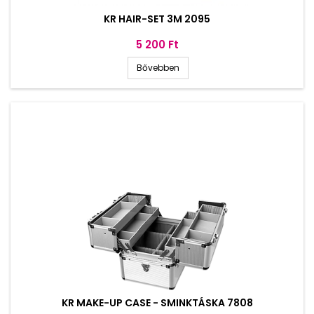
KR HAIR-SET 3M 2095
Ár
5 200 Ft
Bővebben
KR MAKE-UP CASE - SMINKTÁSKA 7808