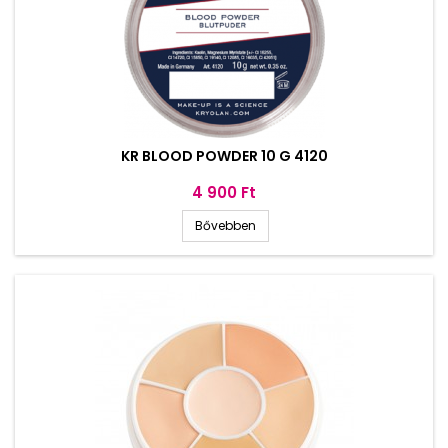
KR BLOOD POWDER 10 G 4120
Ár
4 900 Ft
Bővebben