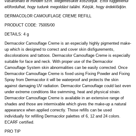
vásárolható el minden szín. Megértésüket köszönjük. Ettől függetlenül
előfordulhat, hogy tudunk megoldást találni. Kérjük, hogy érdeklődjön.
DERMACOLOR CAMOUFLAGE CREME REFILL
PRODUCT CODE: 75005/00
DETAILS: 4 g
Dermacolor Camouflage Creme is an especially highly pigmented make-
up which is designed to correct and cover skin disfigurements,
discolorations and tattoos. Dermacolor Camouflage Creme is especially
suitable for face and neck. With proper use of the Dermacolor
Camouflage System skin abnormalities can be easily corrected. Once
Dermacolor Camouflage Creme is fixed using Fixing Powder and Fixing
Spray from Dermacolor it will be waterproof and protects the skin
against damaging UV radiation. Dermacolor Camouflage could last even
under extreme conditions like swimming, heat and physical strain.
Dermacolor Camouflage Creme is available in an extensive range of
shades and those are intermixable which gives the make-up a natural
appearance when applied correctly. Those refills can be used
individually for refilling Dermacolor palettes of 6, 12 and 24 colors.
ECARF certified.
PRO TIP