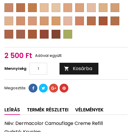
2
3
4
1
2
3
23
1
D
D
D
D
D
D
D
D
D
D
F
F
F
M
M
M
M
M
M
M
3
17
D
0
1/2
1
1
1
1
1
D
D
D
D
D
D
D
D
D
D
1/4
1/2
2/3
3/4
M
M
M
M
M
M
M
M
M
M
2
2
2
2
2
2
3
4
4
5
D
D
D
D
D
D
1/8
1/4
1/2
2/3
3/4
1/2
1/4
M
M
M
M
M
red
5
5
5
6
7
B
1/2
3/4
2 500 Ft
Adóval együtt
Kosárba
Mennyiség

Megosztás
LEÍRÁS
TERMÉK RÉSZLETEI
VÉLEMÉNYEK
Név: Dermacolor Camouflage Creme Refill
Gyártó: Kryolan