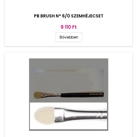
PB BRUSH N° 6/0 SZEMHÉJECSET
Ár
9 110 Ft
Bővebben