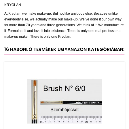
KRYOLAN
At Kryolan, we make make-up. But not like anybody else. Because unlike
everybody else, we actually make our make-up. We‘ve done it our own way
for more than 70 years and three generations. We think of it. We manufacture
it. Formulate it and love it into existence. There is only one real professional
make-up maker. There is only one Kryolan.
16 HASONLÓ TERMÉKEK UGYANAZON KATEGÓRIÁBAN: