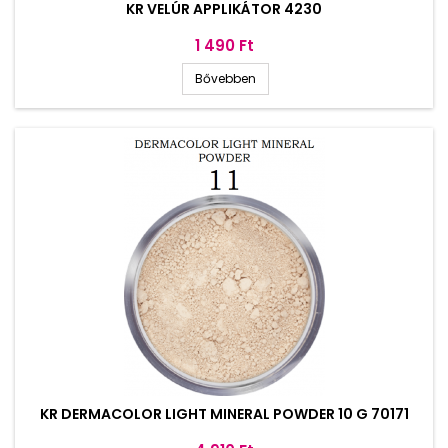
KR VELÚR APPLIKÁTOR 4230
Ár
1 490 Ft
Bővebben
KR DERMACOLOR LIGHT MINERAL POWDER 10 G 70171