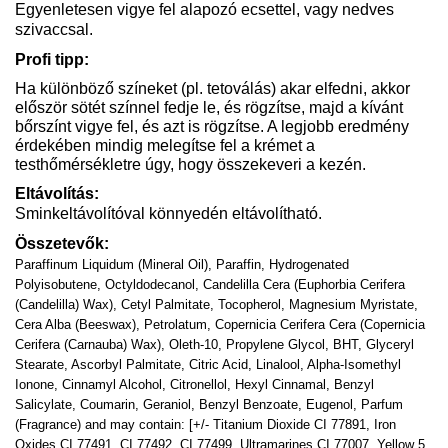
Egyenletesen vigye fel alapozó ecsettel, vagy nedves
szivaccsal.
Profi tipp:
Ha különböző színeket (pl. tetoválás) akar elfedni, akkor
először sötét színnel fedje le, és rögzítse, majd a kívánt
bőrszínt vigye fel, és azt is rögzítse. A legjobb eredmény
érdekében mindig melegítse fel a krémet a
testhőmérsékletre úgy, hogy összekeveri a kezén.
Eltávolítás:
Sminkeltávolítóval könnyedén eltávolítható.
Összetevők:
Paraffinum Liquidum (Mineral Oil), Paraffin, Hydrogenated
Polyisobutene, Octyldodecanol, Candelilla Cera (Euphorbia Cerifera
(Candelilla) Wax), Cetyl Palmitate, Tocopherol, Magnesium Myristate,
Cera Alba (Beeswax), Petrolatum, Copernicia Cerifera Cera (Copernicia
Cerifera (Carnauba) Wax), Oleth-10, Propylene Glycol, BHT, Glyceryl
Stearate, Ascorbyl Palmitate, Citric Acid, Linalool, Alpha-Isomethyl
Ionone, Cinnamyl Alcohol, Citronellol, Hexyl Cinnamal, Benzyl
Salicylate, Coumarin, Geraniol, Benzyl Benzoate, Eugenol, Parfum
(Fragrance) and may contain: [+/- Titanium Dioxide CI 77891, Iron
Oxides CI 77491, CI 77492, CI 77499, Ultramarines CI 77007, Yellow 5