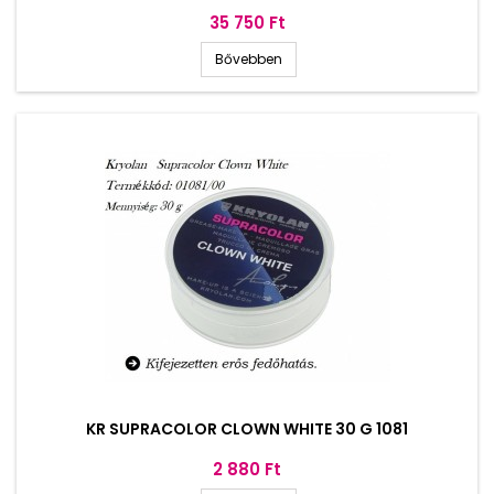
Ár
35 750 Ft
Bővebben
KR SUPRACOLOR CLOWN WHITE 30 G 1081
Ár
2 880 Ft