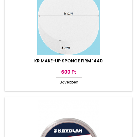
KR MAKE-UP SPONGE FIRM 1440
Ár
600 Ft
Bővebben