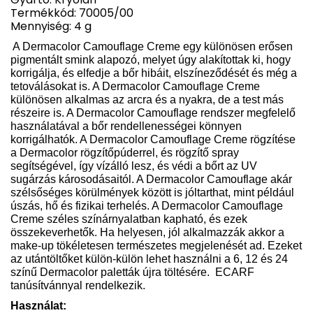
Termékkód: 70005/00
Mennyiség: 4 g
A Dermacolor Camouflage Creme egy különösen erősen
pigmentált smink alapozó, melyet úgy alakítottak ki, hogy
korrigálja, és elfedje a bőr hibáit, elszíneződését és még a
tetoválásokat is. A Dermacolor Camouflage Creme
különösen alkalmas az arcra és a nyakra, de a test más
részeire is. A Dermacolor Camouflage rendszer megfelelő
használatával a bőr rendellenességei könnyen
korrigálhatók. A Dermacolor Camouflage Creme rögzítése
a Dermacolor rögzítőpúderrel, és rögzítő spray
segítségével, így vízálló lesz, és védi a bőrt az UV
sugárzás károsodásaitól. A Dermacolor Camouflage akár
szélsőséges körülmények között is jóltarthat, mint például
úszás, hő és fizikai terhelés. A Dermacolor Camouflage
Creme széles színárnyalatban kapható, és ezek
összekeverhetők. Ha helyesen, jól alkalmazzák akkor a
make-up tökéletesen természetes megjelenését ad. Ezeket
az utántöltőket külön-külön lehet használni a 6, 12 és 24
színű Dermacolor paletták újra töltésére.
ECARF
tanúsítvánnyal rendelkezik.
Használat: