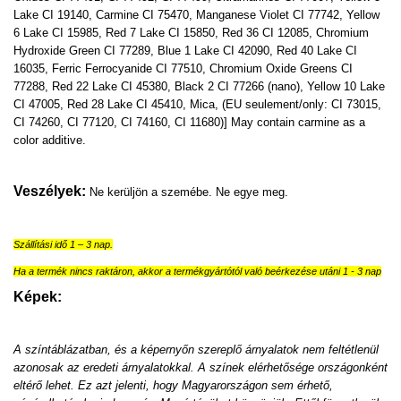
Lake CI 19140, Carmine CI 75470, Manganese Violet CI 77742, Yellow
6 Lake CI 15985, Red 7 Lake CI 15850, Red 36 CI 12085, Chromium
Hydroxide Green CI 77289, Blue 1 Lake CI 42090, Red 40 Lake CI
16035, Ferric Ferrocyanide CI 77510, Chromium Oxide Greens CI
77288, Red 22 Lake CI 45380, Black 2 CI 77266 (nano), Yellow 10 Lake
CI 47005, Red 28 Lake CI 45410, Mica, (EU seulement/only: CI 73015,
CI 74260, CI 77120, CI 74160, CI 11680)] May contain carmine as a
color additive.
Veszélyek:
Ne kerüljön a szemébe. Ne egye meg.
Szállítási idő 1 – 3 nap.
Ha a termék nincs raktáron, akkor a termékgyártótól való beérkezése utáni 1 - 3 nap
Képek:
A színtáblázatban, és a képernyőn szereplő árnyalatok nem feltétlenül
azonosak az eredeti árnyalatokkal. A színek elérhetősége országonként
eltérő lehet. Ez azt jelenti, hogy Magyarországon sem érhető,