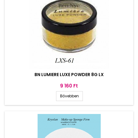
BN LUMIERE LUXE POWDER 8G LX
Ár
9 160 Ft
Bővebben