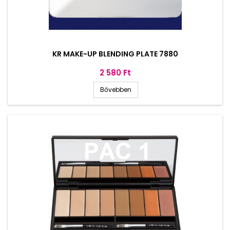
KR MAKE-UP BLENDING PLATE 7880
Ár
2 580 Ft
Bővebben