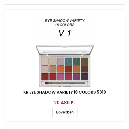
KR EYE SHADOW VARIETY 18 COLORS 5318
Ár
20 480 Ft
Bővebben