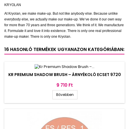
KRYOLAN
At Kryolan, we make make-up. But not like anybody else. Because unlike
everybody else, we actually make our make-up. We‘ve done it our own way
for more than 70 years and three generations. We think of it. We manufacture
it. Formulate it and love it into existence. There is only one real professional
make-up maker. There is only one Kryolan.
16 HASONLÓ TERMÉKEK UGYANAZON KATEGÓRIÁBAN:
KR PREMIUM SHADOW BRUSH – ÁRNYÉKOLÓ ECSET 9720
Ár
9 710 Ft
Bővebben