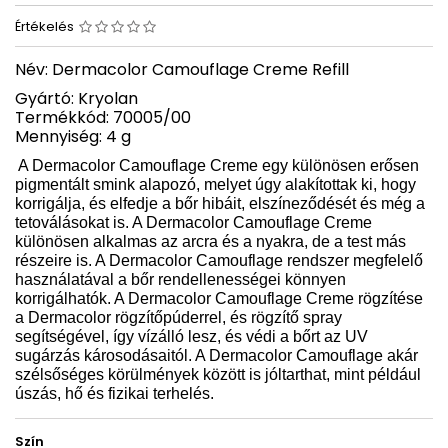
Értékelés
Név: Dermacolor Camouflage Creme Refill
Gyártó: Kryolan
Termékkód: 70005/00
Mennyiség: 4 g
A Dermacolor Camouflage Creme egy különösen erősen
pigmentált smink alapozó, melyet úgy alakítottak ki, hogy
korrigálja, és elfedje a bőr hibáit, elszíneződését és még a
tetoválásokat is. A Dermacolor Camouflage Creme
különösen alkalmas az arcra és a nyakra, de a test más
részeire is. A Dermacolor Camouflage rendszer megfelelő
használatával a bőr rendellenességei könnyen
korrigálhatók. A Dermacolor Camouflage Creme rögzítése
a Dermacolor rögzítőpúderrel, és rögzítő spray
segítségével, így vízálló lesz, és védi a bőrt az UV
sugárzás károsodásaitól. A Dermacolor Camouflage akár
szélsőséges körülmények között is jóltarthat, mint például
úszás, hő és fizikai terhelés.
Szín