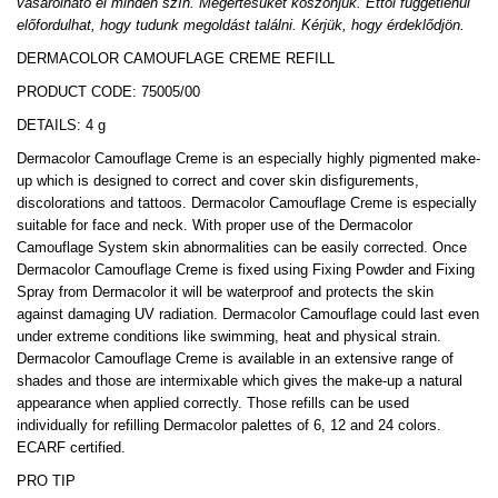
vásárolható el minden szín. Megértésüket köszönjük. Ettől függetlenül
előfordulhat, hogy tudunk megoldást találni. Kérjük, hogy érdeklődjön.
DERMACOLOR CAMOUFLAGE CREME REFILL
PRODUCT CODE: 75005/00
DETAILS: 4 g
Dermacolor Camouflage Creme is an especially highly pigmented make-
up which is designed to correct and cover skin disfigurements,
discolorations and tattoos. Dermacolor Camouflage Creme is especially
suitable for face and neck. With proper use of the Dermacolor
Camouflage System skin abnormalities can be easily corrected. Once
Dermacolor Camouflage Creme is fixed using Fixing Powder and Fixing
Spray from Dermacolor it will be waterproof and protects the skin
against damaging UV radiation. Dermacolor Camouflage could last even
under extreme conditions like swimming, heat and physical strain.
Dermacolor Camouflage Creme is available in an extensive range of
shades and those are intermixable which gives the make-up a natural
appearance when applied correctly. Those refills can be used
individually for refilling Dermacolor palettes of 6, 12 and 24 colors.
ECARF certified.
PRO TIP