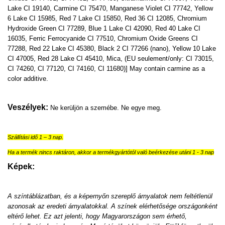
Lake CI 19140, Carmine CI 75470, Manganese Violet CI 77742, Yellow
6 Lake CI 15985, Red 7 Lake CI 15850, Red 36 CI 12085, Chromium
Hydroxide Green CI 77289, Blue 1 Lake CI 42090, Red 40 Lake CI
16035, Ferric Ferrocyanide CI 77510, Chromium Oxide Greens CI
77288, Red 22 Lake CI 45380, Black 2 CI 77266 (nano), Yellow 10 Lake
CI 47005, Red 28 Lake CI 45410, Mica, (EU seulement/only: CI 73015,
CI 74260, CI 77120, CI 74160, CI 11680)] May contain carmine as a
color additive.
Veszélyek:
Ne kerüljön a szemébe. Ne egye meg.
Szállítási idő 1 – 3 nap.
Ha a termék nincs raktáron, akkor a termékgyártótól való beérkezése utáni 1 - 3 nap
Képek:
A színtáblázatban, és a képernyőn szereplő árnyalatok nem feltétlenül
azonosak az eredeti árnyalatokkal. A színek elérhetősége országonként
eltérő lehet. Ez azt jelenti, hogy Magyarországon sem érhető,