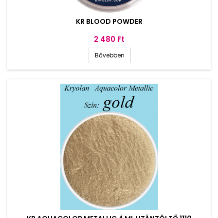
KR BLOOD POWDER
Ár
2 480 Ft
Bővebben