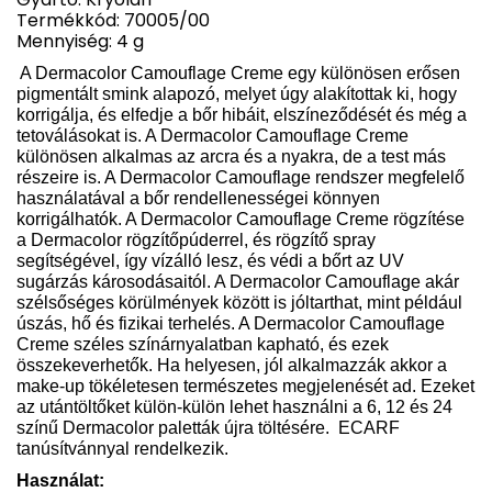
Termékkód: 70005/00
Mennyiség: 4 g
A Dermacolor Camouflage Creme egy különösen erősen
pigmentált smink alapozó, melyet úgy alakítottak ki, hogy
korrigálja, és elfedje a bőr hibáit, elszíneződését és még a
tetoválásokat is. A Dermacolor Camouflage Creme
különösen alkalmas az arcra és a nyakra, de a test más
részeire is. A Dermacolor Camouflage rendszer megfelelő
használatával a bőr rendellenességei könnyen
korrigálhatók. A Dermacolor Camouflage Creme rögzítése
a Dermacolor rögzítőpúderrel, és rögzítő spray
segítségével, így vízálló lesz, és védi a bőrt az UV
sugárzás károsodásaitól. A Dermacolor Camouflage akár
szélsőséges körülmények között is jóltarthat, mint például
úszás, hő és fizikai terhelés. A Dermacolor Camouflage
Creme széles színárnyalatban kapható, és ezek
összekeverhetők. Ha helyesen, jól alkalmazzák akkor a
make-up tökéletesen természetes megjelenését ad. Ezeket
az utántöltőket külön-külön lehet használni a 6, 12 és 24
színű Dermacolor paletták újra töltésére.
ECARF
tanúsítvánnyal rendelkezik.
Használat: