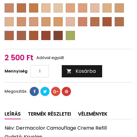
2
3
4
1
2
3
23
1
D
D
D
D
D
D
D
D
D
D
F
F
F
M
M
M
M
M
M
M
3
17
D
0
1/2
1
1
1
1
1
D
D
D
D
D
D
D
D
D
D
1/4
1/2
2/3
3/4
M
M
M
M
M
M
M
M
M
M
2
2
2
2
2
2
3
4
4
5
D
D
D
D
D
D
1/8
1/4
1/2
2/3
3/4
1/2
1/4
M
M
M
M
M
red
5
5
5
6
7
B
1/2
3/4
2 500 Ft
Adóval együtt
Kosárba
Mennyiség

Megosztás
LEÍRÁS
TERMÉK RÉSZLETEI
VÉLEMÉNYEK
Név: Dermacolor Camouflage Creme Refill
Gyártó: Kryolan