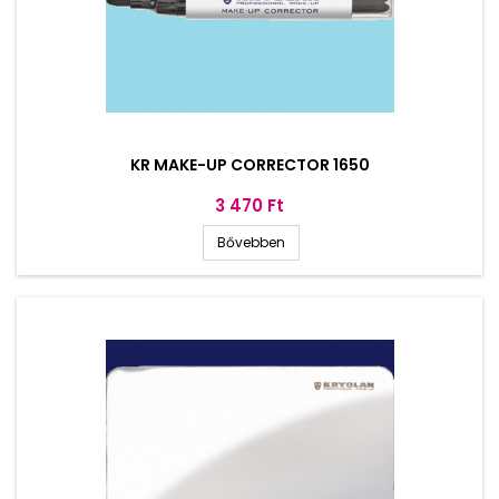
KR MAKE-UP CORRECTOR 1650
Ár
3 470 Ft
Bővebben