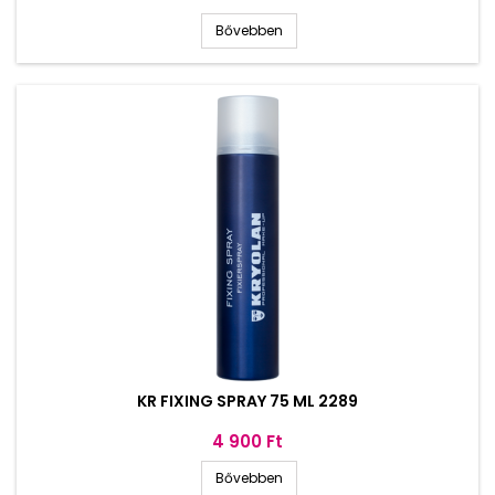
Bővebben
KR FIXING SPRAY 75 ML 2289
Ár
4 900 Ft
Bővebben