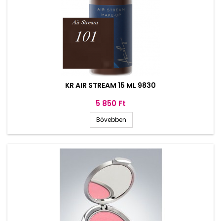
KR AIR STREAM 15 ML 9830
Ár
5 850 Ft
Bővebben