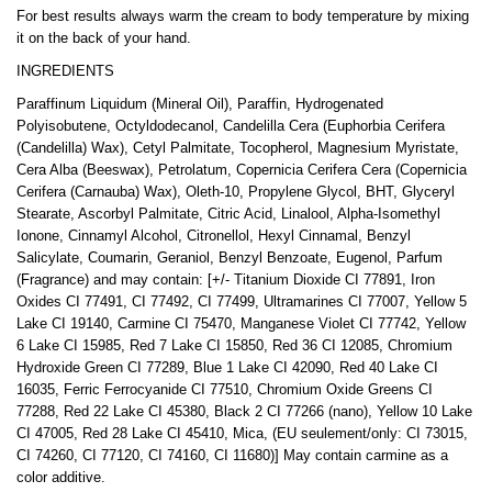
For best results always warm the cream to body temperature by mixing
it on the back of your hand.
INGREDIENTS
Paraffinum Liquidum (Mineral Oil), Paraffin, Hydrogenated
Polyisobutene, Octyldodecanol, Candelilla Cera (Euphorbia Cerifera
(Candelilla) Wax), Cetyl Palmitate, Tocopherol, Magnesium Myristate,
Cera Alba (Beeswax), Petrolatum, Copernicia Cerifera Cera (Copernicia
Cerifera (Carnauba) Wax), Oleth-10, Propylene Glycol, BHT, Glyceryl
Stearate, Ascorbyl Palmitate, Citric Acid, Linalool, Alpha-Isomethyl
Ionone, Cinnamyl Alcohol, Citronellol, Hexyl Cinnamal, Benzyl
Salicylate, Coumarin, Geraniol, Benzyl Benzoate, Eugenol, Parfum
(Fragrance) and may contain: [+/- Titanium Dioxide CI 77891, Iron
Oxides CI 77491, CI 77492, CI 77499, Ultramarines CI 77007, Yellow 5
Lake CI 19140, Carmine CI 75470, Manganese Violet CI 77742, Yellow
6 Lake CI 15985, Red 7 Lake CI 15850, Red 36 CI 12085, Chromium
Hydroxide Green CI 77289, Blue 1 Lake CI 42090, Red 40 Lake CI
16035, Ferric Ferrocyanide CI 77510, Chromium Oxide Greens CI
77288, Red 22 Lake CI 45380, Black 2 CI 77266 (nano), Yellow 10 Lake
CI 47005, Red 28 Lake CI 45410, Mica, (EU seulement/only: CI 73015,
CI 74260, CI 77120, CI 74160, CI 11680)] May contain carmine as a
color additive.