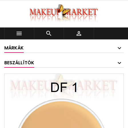



MÁRKÁK
BESZÁLLÍTÓK