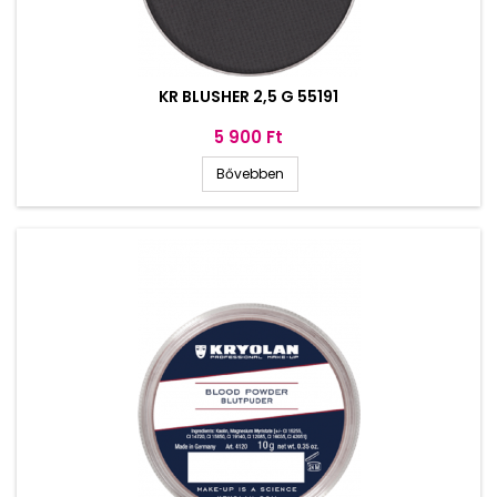
KR BLUSHER 2,5 G 55191
Ár
5 900 Ft
Bővebben