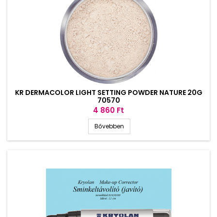
KR DERMACOLOR LIGHT SETTING POWDER NATURE 20G
70570
Ár
4 860 Ft
Bővebben