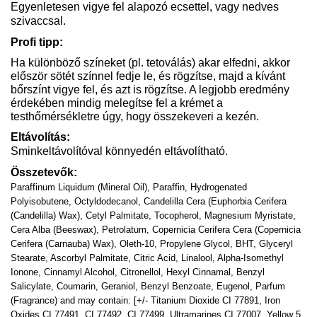
Egyenletesen vigye fel alapozó ecsettel, vagy nedves
szivaccsal.
Profi tipp:
Ha különböző színeket (pl. tetoválás) akar elfedni, akkor
először sötét színnel fedje le, és rögzítse, majd a kívánt
bőrszínt vigye fel, és azt is rögzítse. A legjobb eredmény
érdekében mindig melegítse fel a krémet a
testhőmérsékletre úgy, hogy összekeveri a kezén.
Eltávolítás:
Sminkeltávolítóval könnyedén eltávolítható.
Összetevők:
Paraffinum Liquidum (Mineral Oil), Paraffin, Hydrogenated
Polyisobutene, Octyldodecanol, Candelilla Cera (Euphorbia Cerifera
(Candelilla) Wax), Cetyl Palmitate, Tocopherol, Magnesium Myristate,
Cera Alba (Beeswax), Petrolatum, Copernicia Cerifera Cera (Copernicia
Cerifera (Carnauba) Wax), Oleth-10, Propylene Glycol, BHT, Glyceryl
Stearate, Ascorbyl Palmitate, Citric Acid, Linalool, Alpha-Isomethyl
Ionone, Cinnamyl Alcohol, Citronellol, Hexyl Cinnamal, Benzyl
Salicylate, Coumarin, Geraniol, Benzyl Benzoate, Eugenol, Parfum
(Fragrance) and may contain: [+/- Titanium Dioxide CI 77891, Iron
Oxides CI 77491, CI 77492, CI 77499, Ultramarines CI 77007, Yellow 5