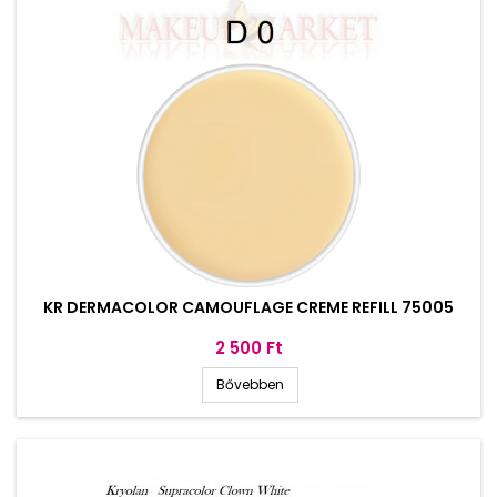
KR DERMACOLOR CAMOUFLAGE CREME REFILL 75005
Ár
2 500 Ft
Bővebben