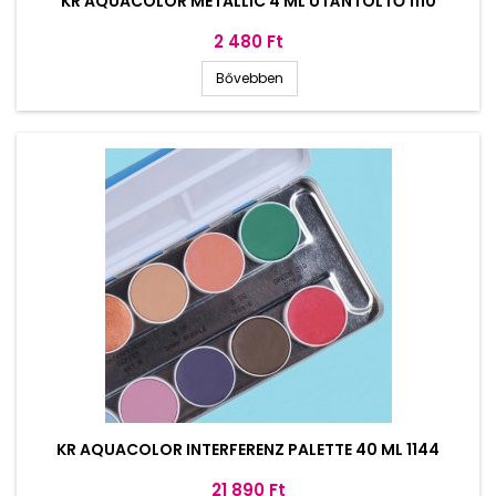
KR AQUACOLOR METALLIC 4 ML UTÁNTÖLTŐ 1110
Ár
2 480 Ft
Bővebben
KR AQUACOLOR INTERFERENZ PALETTE 40 ML 1144
Ár
21 890 Ft