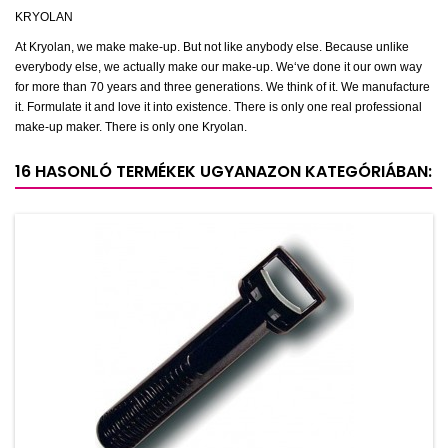
KRYOLAN
At Kryolan, we make make-up. But not like anybody else. Because unlike
everybody else, we actually make our make-up. We‘ve done it our own way
for more than 70 years and three generations. We think of it. We manufacture
it. Formulate it and love it into existence. There is only one real professional
make-up maker. There is only one Kryolan.
16 HASONLÓ TERMÉKEK UGYANAZON KATEGÓRIÁBAN: