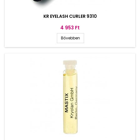
KR EYELASH CURLER 9310
Ár
4 953 Ft
Bővebben