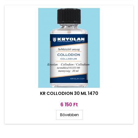
KR COLLODION 30 ML 1470
Ár
6 150 Ft
Bővebben