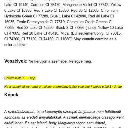
Lake CI 19140, Carmine CI 75470, Manganese Violet CI 77742, Yellow
6 Lake CI 15985, Red 7 Lake CI 15850, Red 36 CI 12085, Chromium
Hydroxide Green CI 77289, Blue 1 Lake CI 42090, Red 40 Lake CI
16035, Ferric Ferrocyanide CI 77510, Chromium Oxide Greens CI
77288, Red 22 Lake CI 45380, Black 2 CI 77266 (nano), Yellow 10 Lake
CI 47005, Red 28 Lake CI 45410, Mica, (EU seulement/only: CI 73015,
CI 74260, CI 77120, CI 74160, CI 11680)] May contain carmine as a
color additive.
Veszélyek:
Ne kerüljön a szemébe. Ne egye meg.
Szállítási idő 1 – 3 nap.
Ha a termék nincs raktáron, akkor a termékgyártótól való beérkezése utáni 1 - 3 nap
Képek:
A színtáblázatban, és a képernyőn szereplő árnyalatok nem feltétlenül
azonosak az eredeti árnyalatokkal. A színek elérhetősége országonként
eltérő lehet. Ez azt jelenti, hogy Magyarországon sem érhető,