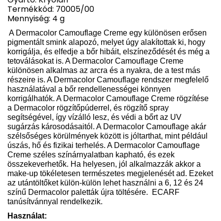
Termékkód: 70005/00
Mennyiség: 4 g
A Dermacolor Camouflage Creme egy különösen erősen
pigmentált smink alapozó, melyet úgy alakítottak ki, hogy
korrigálja, és elfedje a bőr hibáit, elszíneződését és még a
tetoválásokat is. A Dermacolor Camouflage Creme
különösen alkalmas az arcra és a nyakra, de a test más
részeire is. A Dermacolor Camouflage rendszer megfelelő
használatával a bőr rendellenességei könnyen
korrigálhatók. A Dermacolor Camouflage Creme rögzítése
a Dermacolor rögzítőpúderrel, és rögzítő spray
segítségével, így vízálló lesz, és védi a bőrt az UV
sugárzás károsodásaitól. A Dermacolor Camouflage akár
szélsőséges körülmények között is jóltarthat, mint például
úszás, hő és fizikai terhelés. A Dermacolor Camouflage
Creme széles színárnyalatban kapható, és ezek
összekeverhetők. Ha helyesen, jól alkalmazzák akkor a
make-up tökéletesen természetes megjelenését ad. Ezeket
az utántöltőket külön-külön lehet használni a 6, 12 és 24
színű Dermacolor paletták újra töltésére.
ECARF
tanúsítvánnyal rendelkezik.
Használat: