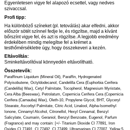
Egyenletesen vigye fel alapozó ecsettel, vagy nedves
szivaccsal.
Profi tipp:
Ha különböző színeket (pl. tetoválás) akar elfedni, akkor
először sötét színnel fedje le, és rögzítse, majd a kívánt
bőrszínt vigye fel, és azt is rögzítse. A legjobb eredmény
érdekében mindig melegítse fel a krémet a
testhőmérsékletre úgy, hogy összekeveri a kezén.
Eltávolítás:
Sminkeltávolítóval könnyedén eltávolítható.
Összetevők:
Paraffinum Liquidum (Mineral Oil), Paraffin, Hydrogenated
Polyisobutene, Octyldodecanol, Candelilla Cera (Euphorbia Cerifera
(Candelilla) Wax), Cetyl Palmitate, Tocopherol, Magnesium Myristate,
Cera Alba (Beeswax), Petrolatum, Copernicia Cerifera Cera (Copernicia
Cerifera (Carnauba) Wax), Oleth-10, Propylene Glycol, BHT, Glyceryl
Stearate, Ascorbyl Palmitate, Citric Acid, Linalool, Alpha-Isomethyl
Ionone, Cinnamyl Alcohol, Citronellol, Hexyl Cinnamal, Benzyl
Salicylate, Coumarin, Geraniol, Benzyl Benzoate, Eugenol, Parfum
(Fragrance) and may contain: [+/- Titanium Dioxide CI 77891, Iron
Oxides CI 77491, CI 77492, CI 77499, Ultramarines CI 77007, Yellow 5