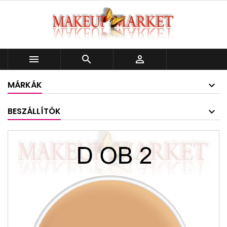



MÁRKÁK
BESZÁLLÍTÓK