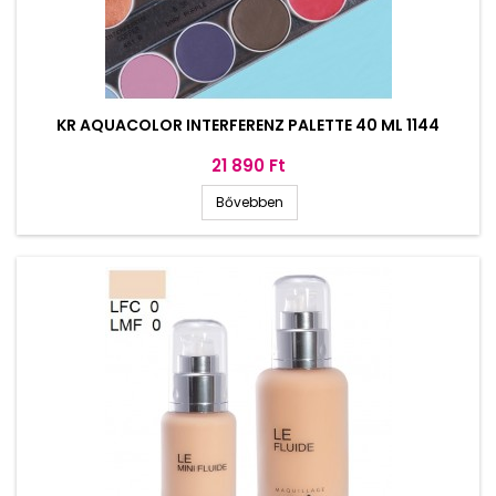
KR AQUACOLOR INTERFERENZ PALETTE 40 ML 1144
Ár
21 890 Ft
Bővebben