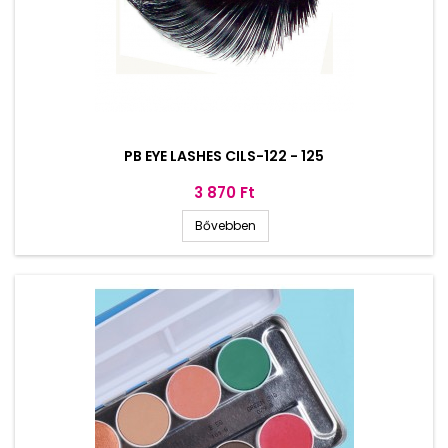
PB EYE LASHES CILS-122 - 125
Ár
3 870 Ft
Bővebben