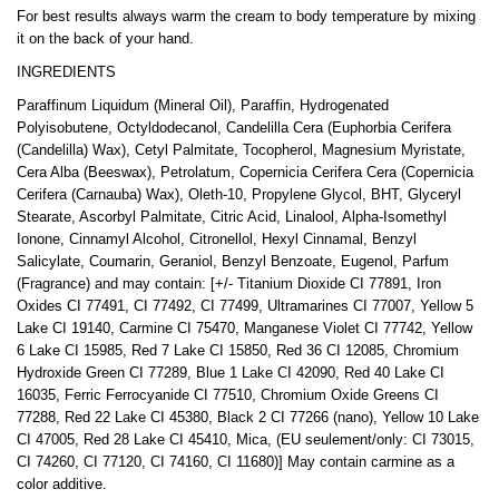
For best results always warm the cream to body temperature by mixing
it on the back of your hand.
INGREDIENTS
Paraffinum Liquidum (Mineral Oil), Paraffin, Hydrogenated
Polyisobutene, Octyldodecanol, Candelilla Cera (Euphorbia Cerifera
(Candelilla) Wax), Cetyl Palmitate, Tocopherol, Magnesium Myristate,
Cera Alba (Beeswax), Petrolatum, Copernicia Cerifera Cera (Copernicia
Cerifera (Carnauba) Wax), Oleth-10, Propylene Glycol, BHT, Glyceryl
Stearate, Ascorbyl Palmitate, Citric Acid, Linalool, Alpha-Isomethyl
Ionone, Cinnamyl Alcohol, Citronellol, Hexyl Cinnamal, Benzyl
Salicylate, Coumarin, Geraniol, Benzyl Benzoate, Eugenol, Parfum
(Fragrance) and may contain: [+/- Titanium Dioxide CI 77891, Iron
Oxides CI 77491, CI 77492, CI 77499, Ultramarines CI 77007, Yellow 5
Lake CI 19140, Carmine CI 75470, Manganese Violet CI 77742, Yellow
6 Lake CI 15985, Red 7 Lake CI 15850, Red 36 CI 12085, Chromium
Hydroxide Green CI 77289, Blue 1 Lake CI 42090, Red 40 Lake CI
16035, Ferric Ferrocyanide CI 77510, Chromium Oxide Greens CI
77288, Red 22 Lake CI 45380, Black 2 CI 77266 (nano), Yellow 10 Lake
CI 47005, Red 28 Lake CI 45410, Mica, (EU seulement/only: CI 73015,
CI 74260, CI 77120, CI 74160, CI 11680)] May contain carmine as a
color additive.