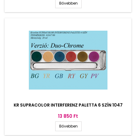
Bővebben
KR SUPRACOLOR INTERFERENZ PALETTA 6 SZÍN 1047
Ár
13 850 Ft
Bővebben