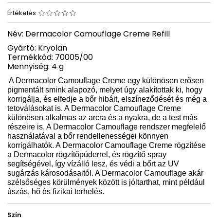
Értékelés
Név: Dermacolor Camouflage Creme Refill
Gyártó: Kryolan
Termékkód: 70005/00
Mennyiség: 4 g
A Dermacolor Camouflage Creme egy különösen erősen
pigmentált smink alapozó, melyet úgy alakítottak ki, hogy
korrigálja, és elfedje a bőr hibáit, elszíneződését és még a
tetoválásokat is. A Dermacolor Camouflage Creme
különösen alkalmas az arcra és a nyakra, de a test más
részeire is. A Dermacolor Camouflage rendszer megfelelő
használatával a bőr rendellenességei könnyen
korrigálhatók. A Dermacolor Camouflage Creme rögzítése
a Dermacolor rögzítőpúderrel, és rögzítő spray
segítségével, így vízálló lesz, és védi a bőrt az UV
sugárzás károsodásaitól. A Dermacolor Camouflage akár
szélsőséges körülmények között is jóltarthat, mint például
úszás, hő és fizikai terhelés.
Szín