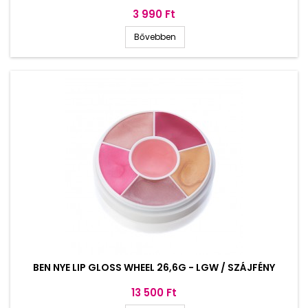
Ár
3 990 Ft
Bővebben
BEN NYE LIP GLOSS WHEEL 26,6G - LGW / SZÁJFÉNY
Ár
13 500 Ft