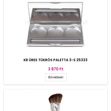
KR ÜRES TÜKRÖS PALETTA 3-S 25333
Ár
3 870 Ft
Bővebben