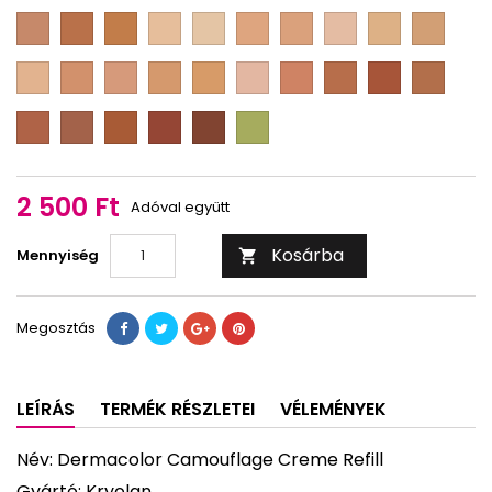
2
3
4
1
3
23
1
2
D
D
D
D
D
D
D
D
D
D
F
F
F
M
M
M
M
M
M
M
3
17
D
0
1/2
1
1
1
1
1
D
D
D
D
D
D
D
D
D
D
1/4
1/2
2/3
3/4
M
M
M
M
M
M
M
M
M
M
2
2
2
2
2
2
3
4
4
5
D
D
D
D
D
D
1/8
1/4
1/2
2/3
3/4
1/2
1/4
M
M
M
M
M
red
5
5
5
6
7
B
1/2
3/4
2 500 Ft
Adóval együtt
Kosárba
Mennyiség

Megosztás
LEÍRÁS
TERMÉK RÉSZLETEI
VÉLEMÉNYEK
Név: Dermacolor Camouflage Creme Refill
Gyártó: Kryolan