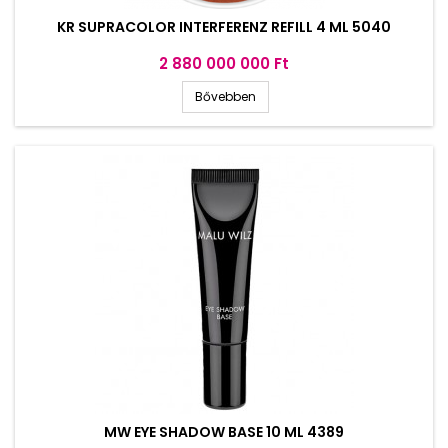
KR SUPRACOLOR INTERFERENZ REFILL 4 ML 5040
Ár
2 880 000 000 Ft
Bővebben
MW EYE SHADOW BASE 10 ML 4389