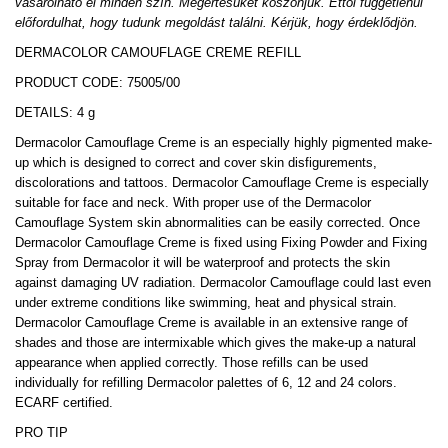
vásárolható el minden szín. Megértésüket köszönjük. Ettől függetlenül
előfordulhat, hogy tudunk megoldást találni. Kérjük, hogy érdeklődjön.
DERMACOLOR CAMOUFLAGE CREME REFILL
PRODUCT CODE: 75005/00
DETAILS: 4 g
Dermacolor Camouflage Creme is an especially highly pigmented make-
up which is designed to correct and cover skin disfigurements,
discolorations and tattoos. Dermacolor Camouflage Creme is especially
suitable for face and neck. With proper use of the Dermacolor
Camouflage System skin abnormalities can be easily corrected. Once
Dermacolor Camouflage Creme is fixed using Fixing Powder and Fixing
Spray from Dermacolor it will be waterproof and protects the skin
against damaging UV radiation. Dermacolor Camouflage could last even
under extreme conditions like swimming, heat and physical strain.
Dermacolor Camouflage Creme is available in an extensive range of
shades and those are intermixable which gives the make-up a natural
appearance when applied correctly. Those refills can be used
individually for refilling Dermacolor palettes of 6, 12 and 24 colors.
ECARF certified.
PRO TIP