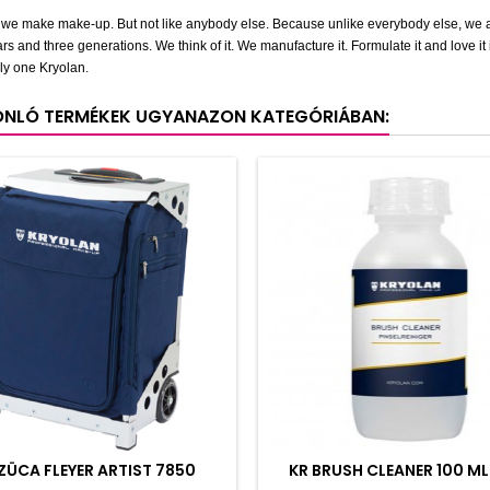
, we make make-up. But not like anybody else. Because unlike everybody else, we 
rs and three generations. We think of it. We manufacture it. Formulate it and love i
ly one Kryolan.
ONLÓ TERMÉKEK UGYANAZON KATEGÓRIÁBAN:
ZÜCA FLEYER ARTIST 7850
KR BRUSH CLEANER 100 ML