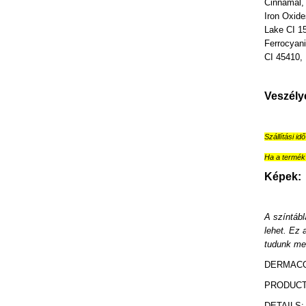
Cinnamal, 
Iron Oxide
Lake CI 1
Ferrocyan
CI 45410, 
Veszély
Szállítási id
Ha a termék 
Képek:
A színtábl
lehet. Ez 
tudunk meg
DERMACO
PRODUCT 
DETAILS: 