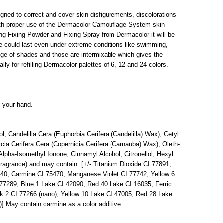
ned to correct and cover skin disfigurements, discolorations
ith proper use of the Dermacolor Camouflage System skin
g Fixing Powder and Fixing Spray from Dermacolor it will be
e could last even under extreme conditions like swimming,
nge of shades and those are intermixable which gives the
ly for refilling Dermacolor palettes of 6, 12 and 24 colors.
f your hand.
, Candelilla Cera (Euphorbia Cerifera (Candelilla) Wax), Cetyl
ia Cerifera Cera (Copernicia Cerifera (Carnauba) Wax), Oleth-
 Alpha-Isomethyl Ionone, Cinnamyl Alcohol, Citronellol, Hexyl
ragrance) and may contain: [+/- Titanium Dioxide CI 77891,
140, Carmine CI 75470, Manganese Violet CI 77742, Yellow 6
7289, Blue 1 Lake CI 42090, Red 40 Lake CI 16035, Ferric
 2 CI 77266 (nano), Yellow 10 Lake CI 47005, Red 28 Lake
] May contain carmine as a color additive.