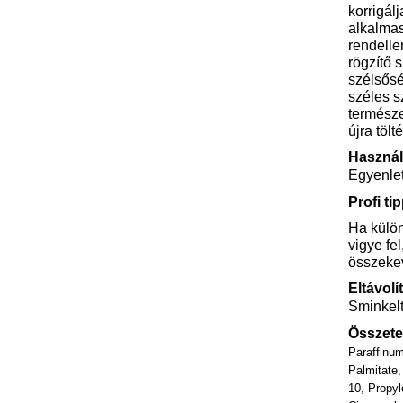
korrigál
alkalmas
rendelle
rögzítő 
szélsősé
széles s
természe
újra tölt
Használ
Egyenlet
Profi tip
Ha különb
vigye fe
összekev
Eltávolí
Sminkelt
Összete
Paraffinum
Palmitate,
10, Propyl