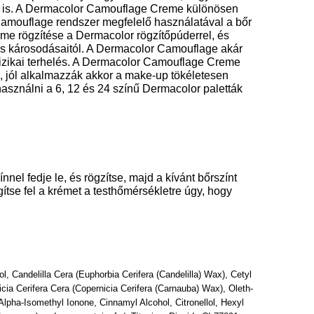
okat is. A Dermacolor Camouflage Creme különösen
 Camouflage rendszer megfelelő használatával a bőr
e rögzítése a Dermacolor rögzítőpúderrel, és
rzás károsodásaitól. A Dermacolor Camouflage akár
 fizikai terhelés. A Dermacolor Camouflage Creme
, jól alkalmazzák akkor a make-up tökéletesen
használni a 6, 12 és 24 színű Dermacolor paletták
nnel fedje le, és rögzítse, majd a kívánt bőrszínt
ítse fel a krémet a testhőmérsékletre úgy, hogy
, Candelilla Cera (Euphorbia Cerifera (Candelilla) Wax), Cetyl
ia Cerifera Cera (Copernicia Cerifera (Carnauba) Wax), Oleth-
 Alpha-Isomethyl Ionone, Cinnamyl Alcohol, Citronellol, Hexyl