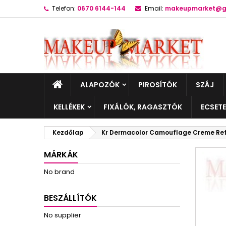
Telefon:
0670 6144-144
Email:
makeupmarket@g
ALAPOZÓK
PIROSÍTÓK
SZÁJ
KELLÉKEK
FIXÁLÓK, RAGASZTÓK
ECSET
Kezdőlap
Kr Dermacolor Camouflage Creme Refi
MÁRKÁK
No brand
BESZÁLLÍTÓK
No supplier