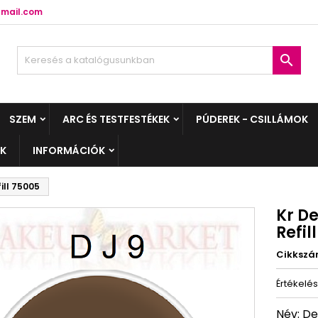
mail.com

SZEM
ARC ÉS TESTFESTÉKEK
PÚDEREK - CSILLÁMOK
EK
INFORMÁCIÓK
ll 75005
Kr D
Refil
Cikksz
Értékelé
Név: D