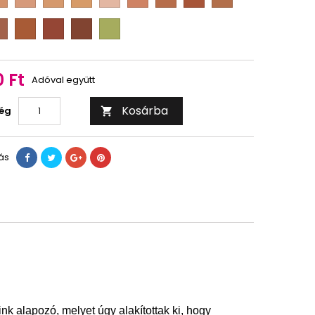
M
M
M
M
M
M
M
M
2
2
2
2
3
4
4
5
D
D
D
D
1/2
2/3
3/4
1/2
1/4
M
M
M
red
5
6
7
B
4
 Ft
Adóval együtt
Kosárba
ég

ás
 alapozó, melyet úgy alakítottak ki, hogy