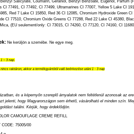
Benzyl Salicylate, Coumarin, Geraniol, Benzyl Benzoate, Eugenol, Parfum (F
s CI 77491, CI 77492, CI 77499, Ultramarines CI 77007, Yellow 5 Lake CI 19
5985, Red 7 Lake CI 15850, Red 36 CI 12085, Chromium Hydroxide Green CI 7
ide CI 77510, Chromium Oxide Greens CI 77288, Red 22 Lake CI 45380, Black
Mica, (EU seulement/only: CI 73015, CI 74260, CI 77120, CI 74160, CI 11680)
ek:
Ne kerüljön a szemébe. Ne egye meg.
ő 1 – 3 nap.
nincs raktáron, akkor a termékgyártótól való beérkezése utáni 1 - 3 nap
ázatban, és a képernyőn szereplő árnyalatok nem feltétlenül azonosak az ere
azt jelenti, hogy Magyarországon sem érhető, vásárolható el minden szín. Meg
oldást találni. Kérjük, hogy érdeklődjön.
LOR CAMOUFLAGE CREME REFILL
CODE: 75005/00
4 g