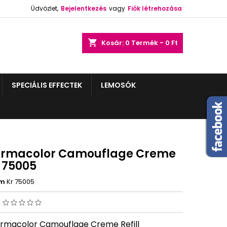
Üdvözlet,
Bejelentkezés
vagy
Fiók létrehozása
shopping_cart
Kosár:
0
Termék - 0 Ft
SPECIÁLIS EFFECTEK
LEMOSÓK
ermacolor Camouflage Creme
l 75005
ám
Kr 75005
s
ermacolor Camouflage Creme Refill