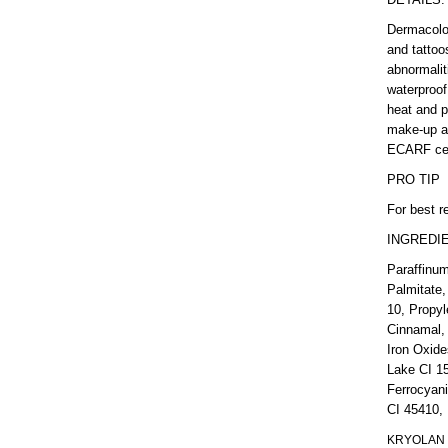
Dermacolor
and tattoo
abnormalit
waterproof
heat and p
make-up a 
ECARF cer
PRO TIP
For best r
INGREDI
Paraffinum
Palmitate,
10, Propyl
Cinnamal, 
Iron Oxide
Lake CI 1
Ferrocyan
CI 45410, 
KRYOLAN