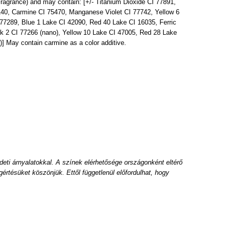
ragrance) and may contain: [+/- Titanium Dioxide CI 77891,
140, Carmine CI 75470, Manganese Violet CI 77742, Yellow 6
7289, Blue 1 Lake CI 42090, Red 40 Lake CI 16035, Ferric
 2 CI 77266 (nano), Yellow 10 Lake CI 47005, Red 28 Lake
] May contain carmine as a color additive.
deti árnyalatokkal. A színek elérhetősége országonként eltérő
értésüket köszönjük. Ettől függetlenül előfordulhat, hogy