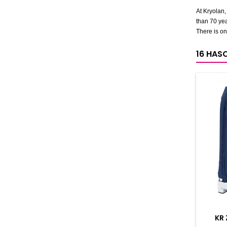
At Kryolan
than 70 yea
There is on
16 HAS
KR 