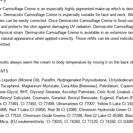
 Camouflage Creme is an especially highly pigmented make-up which is desig
s. Dermacolor Camouflage Creme is especially suitable for face and neck. W
ies can be easily corrected. Once Dermacolor Camouflage Creme is fixed usin
 and protects the skin against damaging UV radiation. Dermacolor Camouflag
hysical strain. Dermacolor Camouflage Creme is available in an extensive ra
natural appearance when applied correctly. Those refills can be used individual
tified.
esults always warm the cream to body temperature by mixing it on the back o
ENTS
 Liquidum (Mineral Oil), Paraffin, Hydrogenated Polyisobutene, Octyldodecanol
 Tocopherol, Magnesium Myristate, Cera Alba (Beeswax), Petrolatum, Copernic
ene Glycol, BHT, Glyceryl Stearate, Ascorbyl Palmitate, Citric Acid, Linalool,
Benzyl Salicylate, Coumarin, Geraniol, Benzyl Benzoate, Eugenol, Parfum (F
s CI 77491, CI 77492, CI 77499, Ultramarines CI 77007, Yellow 5 Lake CI 19
5985, Red 7 Lake CI 15850, Red 36 CI 12085, Chromium Hydroxide Green CI 7
ide CI 77510, Chromium Oxide Greens CI 77288, Red 22 Lake CI 45380, Black
Mica, (EU seulement/only: CI 73015, CI 74260, CI 77120, CI 74160, CI 11680)