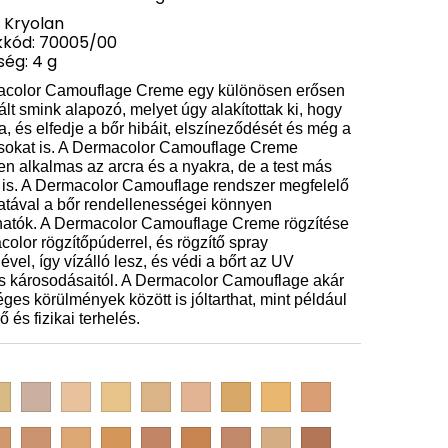
 Kryolan
kód: 70005/00
ég: 4 g
acolor Camouflage Creme egy különösen erősen
lt smink alapozó, melyet úgy alakítottak ki, hogy
ja, és elfedje a bőr hibáit, elszíneződését és még a
ásokat is. A Dermacolor Camouflage Creme
n alkalmas az arcra és a nyakra, de a test más
e is. A Dermacolor Camouflage rendszer megfelelő
atával a bőr rendellenességei könnyen
lhatók. A Dermacolor Camouflage Creme rögzítése
olor rögzítőpúderrel, és rögzítő spray
ével, így vízálló lesz, és védi a bőrt az UV
s károsodásaitól. A Dermacolor Camouflage akár
ges körülmények között is jóltarthat, mint például
ő és fizikai terhelés.
D
D
D
D
D
D
D
D
1
1
1
2
2
2
3
3
C
W
1/2
W
1/2
W
D
D
D
D
D
D
D
D