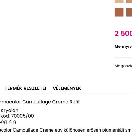
M
M
2
2
D
D
1/8
1/4
M
M
5
5
1/2
3/
2 500
Mennyis
Megoszt
TERMÉK RÉSZLETEI
VÉLEMÉNYEK
rmacolor Camouflage Creme Refill
 Kryolan
kód: 70005/00
ég: 4 g
color Camouflage Creme egy különösen erősen pigmentált smink