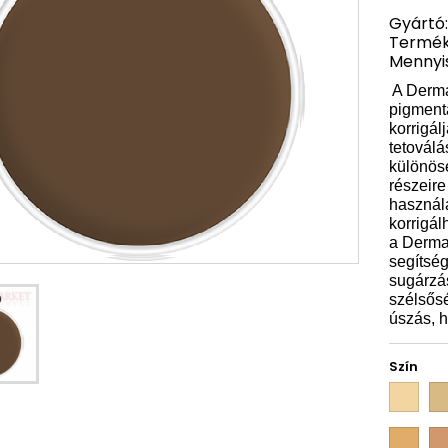
Gyártó:
Termék
Mennyis
A Derm
pigmentá
korrigál
tetovál
különöse
részeir
használ
korrigá
a Dermac
segítség
sugárzá
szélsősé
úszás, h
Szín
D
D
0
1
1/2
D
D