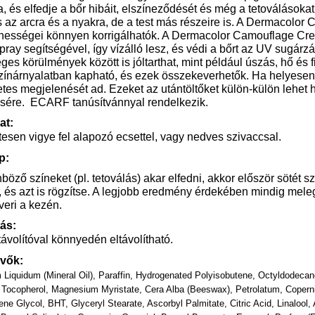
ja, és elfedje a bőr hibáit, elszíneződését és még a tetoválás
 az arcra és a nyakra, de a test más részeire is. A Dermacolor
nességei könnyen korrigálhatók. A Dermacolor Camouflage Crem
spray segítségével, így vízálló lesz, és védi a bőrt az UV sugá
ges körülmények között is jóltarthat, mint például úszás, hő és
zínárnyalatban kapható, és ezek összekeverhetők. Ha helyesen
tes megjelenését ad. Ezeket az utántöltőket külön-külön lehet 
ésére.
ECARF tanúsítvánnyal rendelkezik.
at:
esen vigye fel alapozó ecsettel, vagy nedves szivaccsal.
p:
öző színeket (pl. tetoválás) akar elfedni, akkor először sötét szí
l, és azt is rögzítse. A legjobb eredmény érdekében mindig meleg
eri a kezén.
tás:
ávolítóval könnyedén eltávolítható.
vők:
 Liquidum (Mineral Oil), Paraffin, Hydrogenated Polyisobutene, Octyldodecanol
 Tocopherol, Magnesium Myristate, Cera Alba (Beeswax), Petrolatum, Copernic
ene Glycol, BHT, Glyceryl Stearate, Ascorbyl Palmitate, Citric Acid, Linalool,