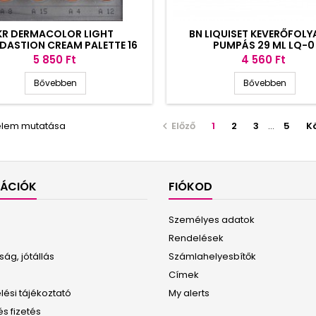
KR DERMACOLOR LIGHT
BN LIQUISET KEVERŐFOLY
DASTION CREAM PALETTE 16
PUMPÁS 29 ML LQ-0
COLORS
Ár
Ár
5 850 Ft
4 560 Ft
Bővebben
Bővebben
 elem mutatása
Előző
1
2
3
…
5
K

MÁCIÓK
FIÓKOD
Személyes adatok
Rendelések
ág, jótállás
Számlahelyesbítők
Címek
ési tájékoztató
My alerts
és fizetés