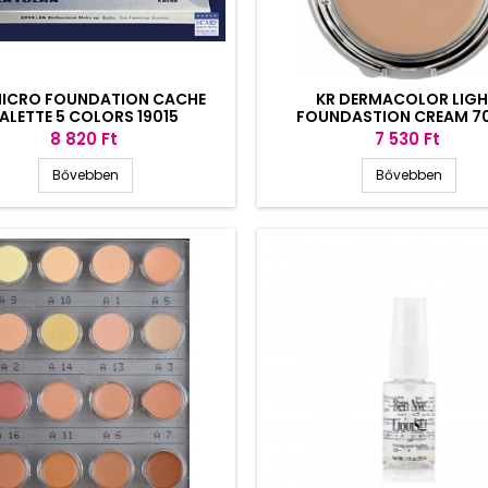
MICRO FOUNDATION CACHE
KR DERMACOLOR LIG
ALETTE 5 COLORS 19015
FOUNDASTION CREAM 7
Ár
Ár
8 820 Ft
7 530 Ft
Bővebben
Bővebben