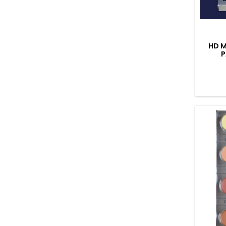
HD 
P