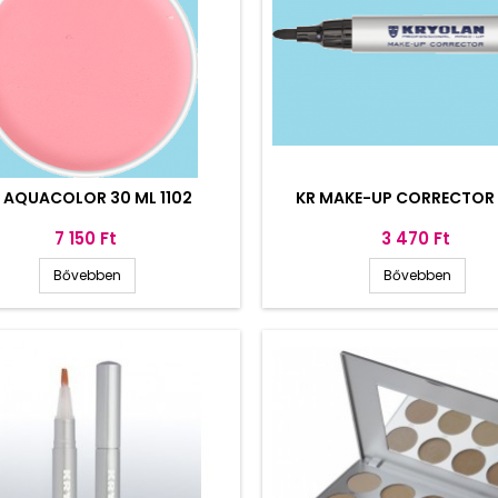
 AQUACOLOR 30 ML 1102
KR MAKE-UP CORRECTOR 
Ár
Ár
7 150 Ft
3 470 Ft
Bővebben
Bővebben