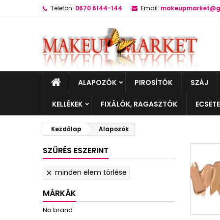
Telefon:
0670 6144-144
Email:
makeupmarket@g
ALAPOZÓK
PIROSÍTÓK
SZÁJ
KELLÉKEK
FIXÁLÓK, RAGASZTÓK
ECSET
Kezdőlap
Alapozók
SZŰRÉS ESZERINT
minden elem törlése

MÁRKÁK
No brand