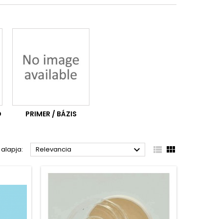
Ó
PRIMER / BÁZIS



 alapja:
Relevancia