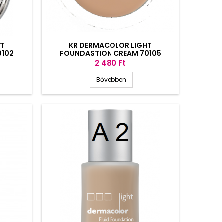
HT
KR DERMACOLOR LIGHT
0102
FOUNDASTION CREAM 70105
Ár
2 480 Ft
Bővebben