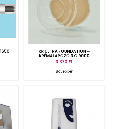
1650
KR ULTRA FOUNDATION –
KRÉMALAPOZÓ 3 G 9000
Ár
3 370 Ft
Bővebben