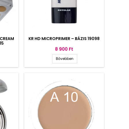
 CREAM
KR HD MICROPRIMER – BÁZIS 19098
15
Ár
8 900 Ft
Bővebben