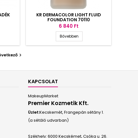
ADÉK
KR DERMACOLOR LIGHT FLUID
FOUNDATION 70110
Ár
6 840 Ft
Bővebben
övetkező

KAPCSOLAT
MakeupMarket
Premier Kozmetik Kft.
Üzlet:
Kecskemét, Frangepán sétány 1.
(a sétáló udvarban)
Székhely: 6000 Kecskémet, Csóka u. 26.