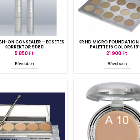
SH-ON CONSEALER – ECSETES
KR HD MICRO FOUNDATION
KORREKTOR 9080
PALETTE 15 COLORS 191
Ár
Ár
5 850 Ft
21 900 Ft
Bővebben
Bővebben