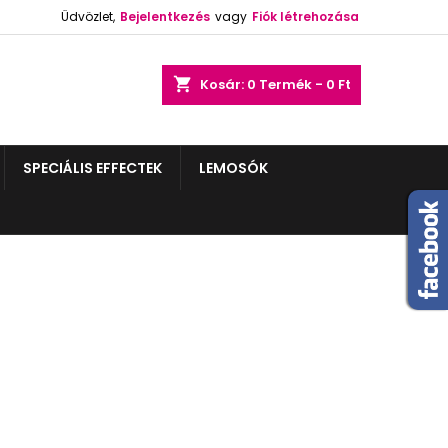
Üdvözlet,
Bejelentkezés
vagy
Fiók létrehozása
shopping_cart
Kosár:
0
Termék - 0 Ft
SPECIÁLIS EFFECTEK
LEMOSÓK