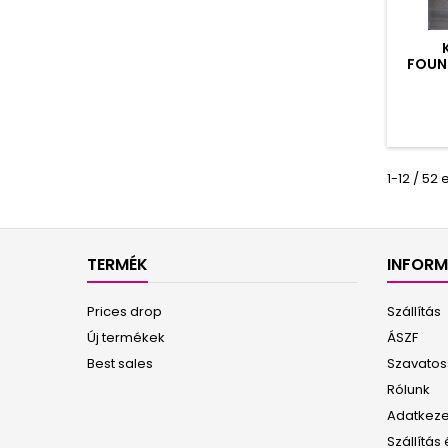
FOUN
1-12 / 52
TERMÉK
INFOR
Prices drop
Szállítás
Új termékek
ÁSZF
Best sales
Szavatoss
Rólunk
Adatkezel
Szállítás 