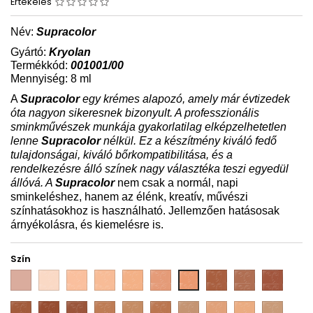
Értékelés
Név:
Supracolor
Gyártó:
Kryolan
Termékkód:
001001/00
Mennyiség: 8 ml
A
Supracolor
egy krémes alapozó, amely már évtizedek
óta nagyon sikeresnek bizonyult. A professzionális
sminkművészek munkája gyakorlatilag elképzelhetetlen
lenne
Supracolor
nélkül. Ez a készítmény kiváló fedő
tulajdonságai, kiváló bőrkompatibilitása, és a
rendelkezésre álló színek nagy választéka teszi egyedül
állóvá. A
Supracolor
nem csak a normál, napi
sminkeléshez, hanem az élénk, kreatív, művészi
színhatásokhoz is használható. Jellemzően hatásosak
árnyékolásra, és kiemelésre is.
Szín
03
1W
2W
3W
4W
5W
7W
8W
9W
6W
10W
11W
12W
FS
FS
FS
FS
FS
G
NB