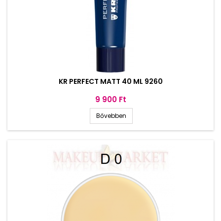
KR PERFECT MATT 40 ML 9260
Ár
9 900 Ft
Bővebben