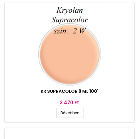
KR SUPRACOLOR 8 ML 1001
Ár
3 470 Ft
Bővebben