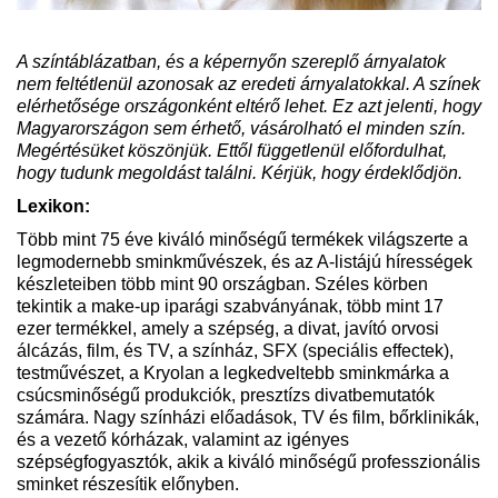
A színtáblázatban, és a képernyőn szereplő árnyalatok
nem feltétlenül azonosak az eredeti árnyalatokkal. A színek
elérhetősége országonként eltérő lehet. Ez azt jelenti, hogy
Magyarországon sem érhető, vásárolható el minden szín.
Megértésüket köszönjük. Ettől függetlenül előfordulhat,
hogy tudunk megoldást találni. Kérjük, hogy érdeklődjön.
Lexikon:
Több mint 75 éve kiváló minőségű termékek világszerte a
legmodernebb sminkművészek, és az A-listájú hírességek
készleteiben több mint 90 országban. Széles körben
tekintik a make-up iparági szabványának, több mint 17
ezer termékkel, amely a szépség, a divat, javító orvosi
álcázás, film, és TV, a színház, SFX (speciális effectek),
testművészet, a Kryolan a legkedveltebb sminkmárka a
csúcsminőségű produkciók, presztízs divatbemutatók
számára. Nagy színházi előadások, TV és film, bőrklinikák,
és a vezető kórházak, valamint az igényes
szépségfogyasztók, akik a kiváló minőségű professzionális
sminket részesítik előnyben.