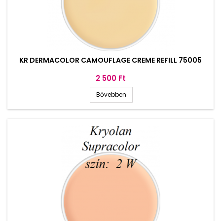
KR DERMACOLOR CAMOUFLAGE CREME REFILL 75005
Ár
2 500 Ft
Bővebben