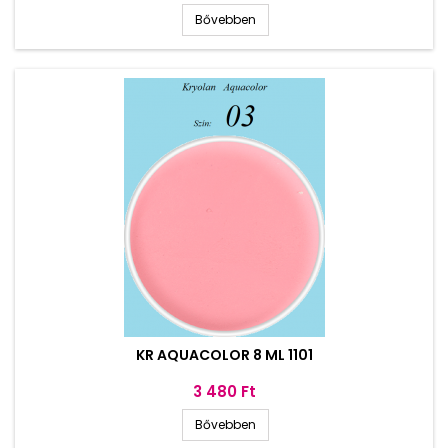
Bővebben
KR AQUACOLOR 8 ML 1101
Ár
3 480 Ft
Bővebben