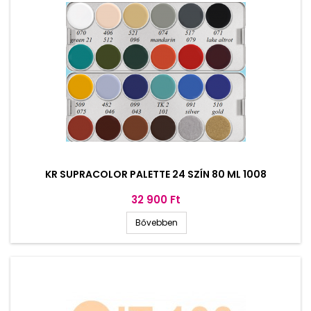
KR SUPRACOLOR PALETTE 24 SZÍN 80 ML 1008
Ár
32 900 Ft
Bővebben