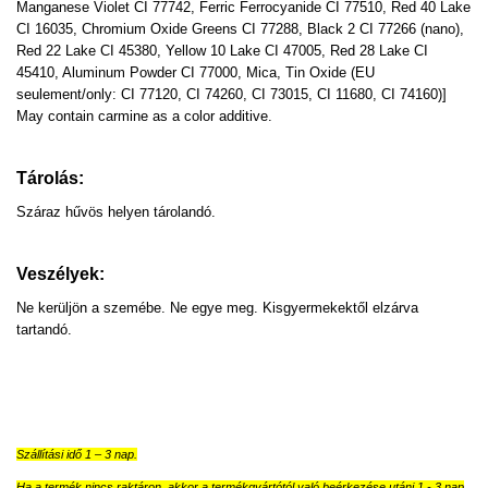
Manganese Violet CI 77742, Ferric Ferrocyanide CI 77510, Red 40 Lake
CI 16035, Chromium Oxide Greens CI 77288, Black 2 CI 77266 (nano),
Red 22 Lake CI 45380, Yellow 10 Lake CI 47005, Red 28 Lake CI
45410, Aluminum Powder CI 77000, Mica, Tin Oxide (EU
seulement/only: CI 77120, CI 74260, CI 73015, CI 11680, CI 74160)]
May contain carmine as a color additive.
Tárolás:
Száraz hűvös helyen tárolandó.
Veszélyek:
Ne kerüljön a szemébe. Ne egye meg. Kisgyermekektől elzárva
tartandó.
Szállítási idő 1 – 3 nap.
Ha a termék nincs raktáron, akkor a termékgyártótól való beérkezése utáni 1 - 3 nap