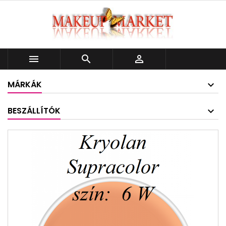



MÁRKÁK
BESZÁLLÍTÓK