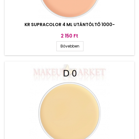
KR SUPRACOLOR 4 ML UTÁNTÖLTŐ 1000-
Ár
2 150 Ft
Bővebben