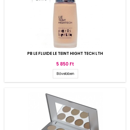
PB LE FLUIDE LE TEINT HIGHT TECH LTH
Ár
5 850 Ft
Bővebben