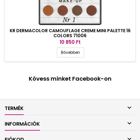
KR DERMACOLOR CAMOUFLAGE CREME MINI PALETTE 16
COLORS 71006
Ár
10 850 Ft
Bővebben
Kövess minket Facebook-on

TERMÉK

INFORMÁCIÓK

FIÓKOD