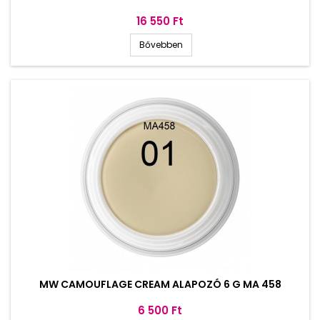
Ár
16 550 Ft
Bővebben
MW CAMOUFLAGE CREAM ALAPOZÓ 6 G MA 458
Ár
6 500 Ft