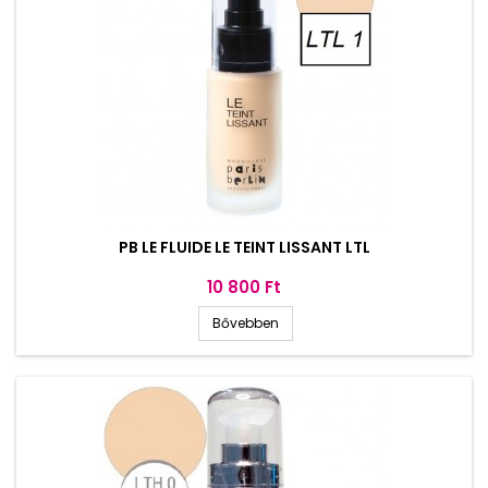
PB LE FLUIDE LE TEINT LISSANT LTL
Ár
10 800 Ft
Bővebben