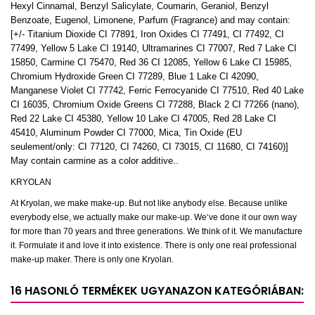
Hexyl Cinnamal, Benzyl Salicylate, Coumarin, Geraniol, Benzyl
Benzoate, Eugenol, Limonene, Parfum (Fragrance) and may contain:
[+/- Titanium Dioxide CI 77891, Iron Oxides CI 77491, CI 77492, CI
77499, Yellow 5 Lake CI 19140, Ultramarines CI 77007, Red 7 Lake CI
15850, Carmine CI 75470, Red 36 CI 12085, Yellow 6 Lake CI 15985,
Chromium Hydroxide Green CI 77289, Blue 1 Lake CI 42090,
Manganese Violet CI 77742, Ferric Ferrocyanide CI 77510, Red 40 Lake
CI 16035, Chromium Oxide Greens CI 77288, Black 2 CI 77266 (nano),
Red 22 Lake CI 45380, Yellow 10 Lake CI 47005, Red 28 Lake CI
45410, Aluminum Powder CI 77000, Mica, Tin Oxide (EU
seulement/only: CI 77120, CI 74260, CI 73015, CI 11680, CI 74160)]
May contain carmine as a color additive..
KRYOLAN
At Kryolan, we make make-up. But not like anybody else. Because unlike
everybody else, we actually make our make-up. We‘ve done it our own way
for more than 70 years and three generations. We think of it. We manufacture
it. Formulate it and love it into existence. There is only one real professional
make-up maker. There is only one Kryolan.
16 HASONLÓ TERMÉKEK UGYANAZON KATEGÓRIÁBAN: