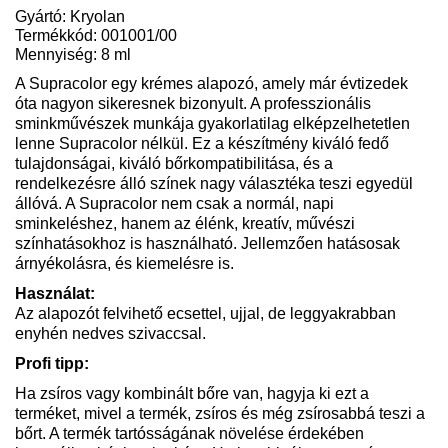
Gyártó: Kryolan
Termékkód: 001001/00
Mennyiség: 8 ml
A Supracolor egy krémes alapozó, amely már évtizedek
óta nagyon sikeresnek bizonyult. A professzionális
sminkművészek munkája gyakorlatilag elképzelhetetlen
lenne Supracolor nélkül. Ez a készítmény kiváló fedő
tulajdonságai, kiváló bőrkompatibilitása, és a
rendelkezésre álló színek nagy választéka teszi egyedül
állóvá. A Supracolor nem csak a normál, napi
sminkeléshez, hanem az élénk, kreatív, művészi
színhatásokhoz is használható. Jellemzően hatásosak
árnyékolásra, és kiemelésre is.
Használat:
Az alapozót felvihető ecsettel, ujjal, de leggyakrabban
enyhén nedves szivaccsal.
Profi tipp:
Ha zsíros vagy kombinált bőre van, hagyja ki ezt a
terméket, mivel a termék, zsíros és még zsírosabbá teszi a
bőrt. A termék tartósságának növelése érdekében