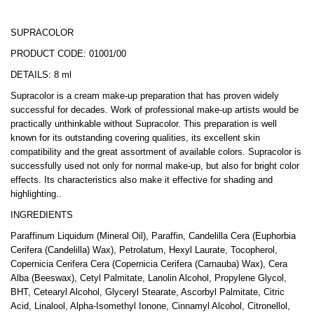
SUPRACOLOR
PRODUCT CODE: 01001/00
DETAILS: 8 ml
Supracolor is a cream make-up preparation that has proven widely
successful for decades. Work of professional make-up artists would be
practically unthinkable without Supracolor. This preparation is well
known for its outstanding covering qualities, its excellent skin
compatibility and the great assortment of available colors. Supracolor is
successfully used not only for normal make-up, but also for bright color
effects. Its characteristics also make it effective for shading and
highlighting..
INGREDIENTS
Paraffinum Liquidum (Mineral Oil), Paraffin, Candelilla Cera (Euphorbia
Cerifera (Candelilla) Wax), Petrolatum, Hexyl Laurate, Tocopherol,
Copernicia Cerifera Cera (Copernicia Cerifera (Carnauba) Wax), Cera
Alba (Beeswax), Cetyl Palmitate, Lanolin Alcohol, Propylene Glycol,
BHT, Cetearyl Alcohol, Glyceryl Stearate, Ascorbyl Palmitate, Citric
Acid, Linalool, Alpha-Isomethyl Ionone, Cinnamyl Alcohol, Citronellol,