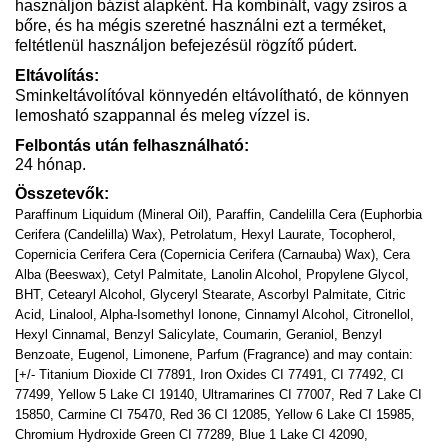
használjon bázist alapként. Ha kombinált, vagy zsíros a
bőre, és ha mégis szeretné használni ezt a terméket,
feltétlenül használjon befejezésül rögzítő púdert.
Eltávolítás:
Sminkeltávolítóval könnyedén eltávolítható, de könnyen
lemosható szappannal és meleg vízzel is.
Felbontás után felhasználható:
24 hónap.
Összetevők:
Paraffinum Liquidum (Mineral Oil), Paraffin, Candelilla Cera (Euphorbia
Cerifera (Candelilla) Wax), Petrolatum, Hexyl Laurate, Tocopherol,
Copernicia Cerifera Cera (Copernicia Cerifera (Carnauba) Wax), Cera
Alba (Beeswax), Cetyl Palmitate, Lanolin Alcohol, Propylene Glycol,
BHT, Cetearyl Alcohol, Glyceryl Stearate, Ascorbyl Palmitate, Citric
Acid, Linalool, Alpha-Isomethyl Ionone, Cinnamyl Alcohol, Citronellol,
Hexyl Cinnamal, Benzyl Salicylate, Coumarin, Geraniol, Benzyl
Benzoate, Eugenol, Limonene, Parfum (Fragrance) and may contain:
[+/- Titanium Dioxide CI 77891, Iron Oxides CI 77491, CI 77492, CI
77499, Yellow 5 Lake CI 19140, Ultramarines CI 77007, Red 7 Lake CI
15850, Carmine CI 75470, Red 36 CI 12085, Yellow 6 Lake CI 15985,
Chromium Hydroxide Green CI 77289, Blue 1 Lake CI 42090,