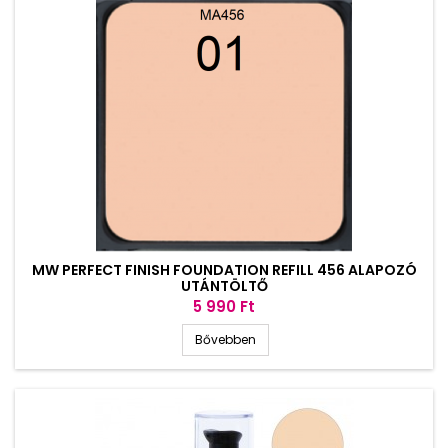
MW PERFECT FINISH FOUNDATION REFILL 456 ALAPOZÓ
UTÁNTÖLTŐ
Ár
5 990 Ft
Bővebben