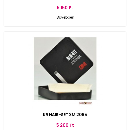
Ár
5 150 Ft
Bővebben
KR HAIR-SET 3M 2095
Ár
5 200 Ft