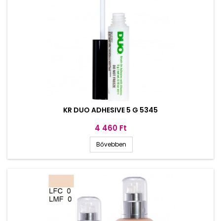
KR DUO ADHESIVE 5 G 5345
Ár
4 460 Ft
Bővebben