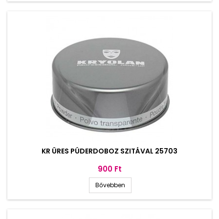
KR ÜRES PÚDERDOBOZ SZITÁVAL 25703
Ár
900 Ft
Bővebben