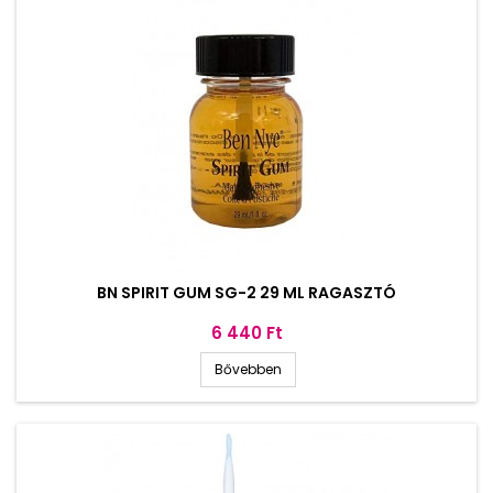
BN SPIRIT GUM SG-2 29 ML RAGASZTÓ
Ár
6 440 Ft
Bővebben