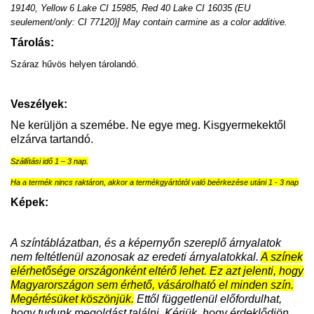
19140, Yellow 6 Lake CI 15985, Red 40 Lake CI 16035 (EU
seulement/only: CI 77120)] May contain carmine as a color additive.
Tárolás:
Száraz hűvös helyen tárolandó.
Veszélyek:
Ne kerüljön a szemébe. Ne egye meg. Kisgyermekektől
elzárva tartandó.
Szállítási idő 1 – 3 nap.
Ha a termék nincs raktáron, akkor a termékgyártótól való beérkezése utáni 1 - 3 nap
Képek:
A színtáblázatban, és a képernyőn szereplő árnyalatok
nem feltétlenül azonosak az eredeti árnyalatokkal.
A színek
elérhetősége országonként eltérő lehet. Ez azt jelenti, hogy
Magyarországon sem érhető, vásárolható el minden szín.
Megértésüket köszönjük.
Ettől függetlenül előfordulhat,
hogy tudunk megoldást találni. Kérjük, hogy érdeklődjön.