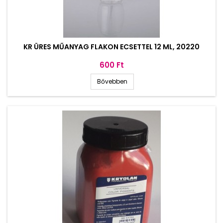
KR ÜRES MŰANYAG FLAKON ECSETTEL 12 ML, 20220
Ár
600 Ft
Bővebben