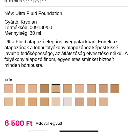
Értékelés
Név: Ultra Fluid Foundation
Gyártó: Kryolan
Termékkód: 009130/00
Mennyiség: 30 ml
Ultra Fluid alapozó elegáns üvegpalackban. Ennek az
alapozónak a többi folyékony alapozóhoz képest kissé
javult a fedőképessége, az átlátszóság elvesztése nélkül. A
folyékony alapozó finom, egyenletes sminket biztosít
minden bőrtípusra.
szín
3
4
5
DO
LO
NB
NB
NB
NB
ELO
w
w
w
1
2
3
4
OB
OB
OB
OB
alabaster
ivory
shibu
medium
G
1
2
3
4
olive
177
6 500 Ft
Adóval együtt