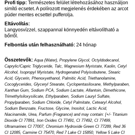
Profi tipp:
Természetes felület létrehozásához használjon
simító ecsetet. A polírozott megjelenés érdekében az arcot
púder mentes ecsettel pufferolja.
Eltávolítás:
Langyosvízzel, szappannal könnyedén eltávolítható a
bőrről.
Felbontás után felhasználható:
24
hónap
Összetevők:
Aqua (Water), Propylene Glycol, Octyldodecanol,
Caprylic/Capric Triglyceride, Talc, Magnesium Myristate, Kaolin, Cetyl
Alcohol, Isopropyl Myristate, Hydrogenated Polyisobutene, Stearic
Acid, Glycerin, Phenoxyethanol, Palmitic Acid, Triethanolamine,
Cocoglycerides, Glyceryl Stearate, Cyclopentasiloxane, Methylparaben,
Xanthan Gum, Sodium PCA, Sodium Lactate, Allantoin, Dimethicone,
Trimethylsiloxysilicate, Ethylparaben, Sodium Lauryl Sulfate,
Propylparaben, Sodium Chloride, Cetyl Palmitate, Cetearyl Alcohol,
Sodium Benzoate, Fructose, Glycine, Inositol, Lactic Acid,
Niacinamide, Urea, Parfum (Fragrance) and may contain: [+/- Titanium
Dioxide CI 77891, Iron Oxides CI 77491, CI 77492, CI 77499,
Ultramarines CI 77007, Chromium Hydroxide Green CI 77289, Red 36
CI 12085, Carmine CI 75470, Red 7 Lake CI 15850, Yellow 5 Lake CI