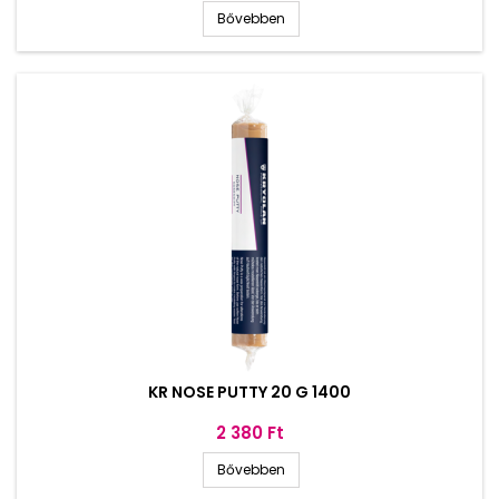
Bővebben
KR NOSE PUTTY 20 G 1400
Ár
2 380 Ft
Bővebben