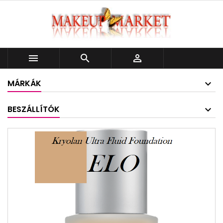



MÁRKÁK
BESZÁLLÍTÓK