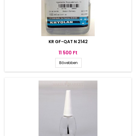
KR GF-QAT N 2142
Ár
11 500 Ft
Bővebben