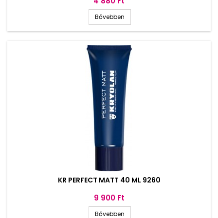
Ár
4 880 Ft
Bővebben
KR PERFECT MATT 40 ML 9260
Ár
9 900 Ft
Bővebben