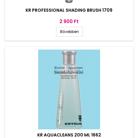
KR PROFESSIONAL SHADING BRUSH 1709
Ár
2 900 Ft
Bővebben
KR AQUACLEANS 200 ML 1662