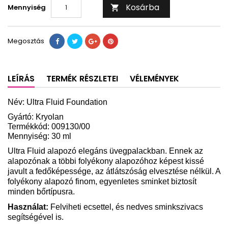
Kosárba
Mennyiség

Megosztás
LEÍRÁS
TERMÉK RÉSZLETEI
VÉLEMÉNYEK
Név: Ultra Fluid Foundation
Gyártó: Kryolan
Termékkód: 009130/00
Mennyiség: 30 ml
Ultra Fluid alapozó elegáns üvegpalackban. Ennek az
alapozónak a többi folyékony alapozóhoz képest kissé
javult a fedőképessége, az átlátszóság elvesztése nélkül. A
folyékony alapozó finom, egyenletes sminket biztosít
minden bőrtípusra.
Használat:
Felviheti ecsettel, és nedves sminkszivacs
segítségével is.