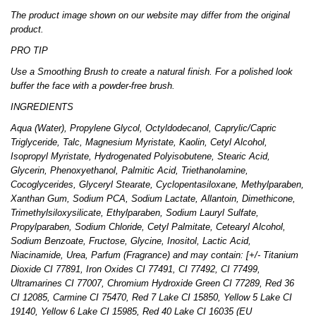
The product image shown on our website may differ from the original
product.
PRO TIP
Use a Smoothing Brush to create a natural finish. For a polished look
buffer the face with a powder-free brush.
INGREDIENTS
Aqua (Water), Propylene Glycol, Octyldodecanol, Caprylic/Capric
Triglyceride, Talc, Magnesium Myristate, Kaolin, Cetyl Alcohol,
Isopropyl Myristate, Hydrogenated Polyisobutene, Stearic Acid,
Glycerin, Phenoxyethanol, Palmitic Acid, Triethanolamine,
Cocoglycerides, Glyceryl Stearate, Cyclopentasiloxane, Methylparaben,
Xanthan Gum, Sodium PCA, Sodium Lactate, Allantoin, Dimethicone,
Trimethylsiloxysilicate, Ethylparaben, Sodium Lauryl Sulfate,
Propylparaben, Sodium Chloride, Cetyl Palmitate, Cetearyl Alcohol,
Sodium Benzoate, Fructose, Glycine, Inositol, Lactic Acid,
Niacinamide, Urea, Parfum (Fragrance) and may contain: [+/- Titanium
Dioxide CI 77891, Iron Oxides CI 77491, CI 77492, CI 77499,
Ultramarines CI 77007, Chromium Hydroxide Green CI 77289, Red 36
CI 12085, Carmine CI 75470, Red 7 Lake CI 15850, Yellow 5 Lake CI
19140, Yellow 6 Lake CI 15985, Red 40 Lake CI 16035 (EU