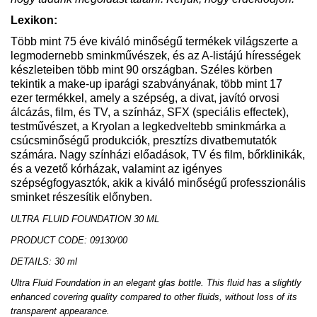
Lexikon:
Több mint 75 éve kiváló minőségű termékek világszerte a
legmodernebb sminkművészek, és az A-listájú hírességek
készleteiben több mint 90 országban. Széles körben
tekintik a make-up iparági szabványának, több mint 17
ezer termékkel, amely a szépség, a divat, javító orvosi
álcázás, film, és TV, a színház, SFX (speciális effectek),
testművészet, a Kryolan a legkedveltebb sminkmárka a
csúcsminőségű produkciók, presztízs divatbemutatók
számára. Nagy színházi előadások, TV és film, bőrklinikák,
és a vezető kórházak, valamint az igényes
szépségfogyasztók, akik a kiváló minőségű professzionális
sminket részesítik előnyben.
ULTRA FLUID FOUNDATION 30 ML
PRODUCT CODE: 09130/00
DETAILS: 30 ml
Ultra Fluid Foundation in an elegant glas bottle. This fluid has a slightly
enhanced covering quality compared to other fluids, without loss of its
transparent appearance.