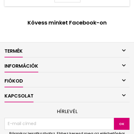
Kövess minket Facebook-on

TERMÉK

INFORMÁCIÓK

FIÓKOD

KAPCSOLAT
HÍRLEVÉL
Bármikor leiratkozhatsz. Ehhez keresd meg az elérhetőségi