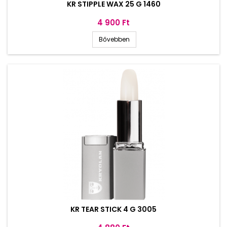
KR STIPPLE WAX 25 G 1460
Ár
4 900 Ft
Bővebben
KR TEAR STICK 4 G 3005