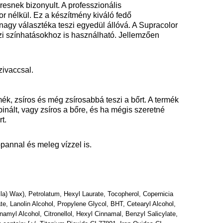
esnek bizonyult. A professzionális
 nélkül. Ez a készítmény kiváló fedő
 nagy választéka teszi egyedül állóvá. A Supracolor
zi színhatásokhoz is használható. Jellemzően
zivaccsal.
mék, zsíros és még zsírosabbá teszi a bőrt. A termék
nált, vagy zsíros a bőre, és ha mégis szeretné
t.
pannal és meleg vízzel is.
illa) Wax), Petrolatum, Hexyl Laurate, Tocopherol, Copernicia
te, Lanolin Alcohol, Propylene Glycol, BHT, Cetearyl Alcohol,
nnamyl Alcohol, Citronellol, Hexyl Cinnamal, Benzyl Salicylate,