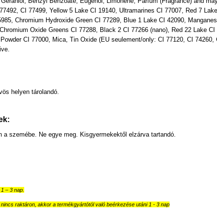
Geraniol, Benzyl Benzoate, Eugenol, Limonene, Parfum (Fragrance) and may c
77492, CI 77499, Yellow 5 Lake CI 19140, Ultramarines CI 77007, Red 7 Lak
5985, Chromium Hydroxide Green CI 77289, Blue 1 Lake CI 42090, Manganese 
 Chromium Oxide Greens CI 77288, Black 2 CI 77266 (nano), Red 22 Lake CI 
Powder CI 77000, Mica, Tin Oxide (EU seulement/only: CI 77120, CI 74260, C
ive.
:
ös helyen tárolandó.
ek:
ön a szemébe. Ne egye meg. Kisgyermekektől elzárva tartandó.
ő 1 – 3 nap.
nincs raktáron, akkor a termékgyártótól való beérkezése utáni 1 - 3 nap