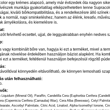
olor egy krémes alapozó, amely már évtizedek óta nagyon siker
észek munkája gyakorlatilag elképzelhetetlen lenne Supracolor
ságai, kiváló bőrkompatibilitása, és a rendelkezésre álló színek
 a normál, napi sminkeléshez, hanem az élénk, kreatív, művés
k árnyékolásra, és kiemelésre is.
at:
zót felvihető ecsettel, ujjal, de leggyakrabban enyhén nedves s
p:
s vagy kombinált bőre van, hagyja ki ezt a terméket, mivel a ter
gának növelése érdekében használjon bázist alapként. Ha kombi
i ezt a terméket, feltétlenül használjon befejezésül rögzítő púder
tás:
ávolítóval könnyedén eltávolítható, de könnyen lemosható szap
ás után felhasználható:
p.
vők:
 Liquidum (Mineral Oil), Paraffin, Candelilla Cera (Euphorbia Cerifera (Candel
era (Copernicia Cerifera (Carnauba) Wax), Cera Alba (Beeswax), Cetyl Palmita
tearate, Ascorbyl Palmitate, Citric Acid, Linalool, Alpha-Isomethyl Ionone, Ci