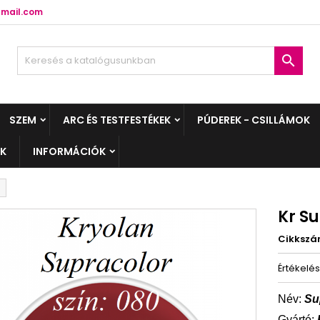
mail.com

SZEM
ARC ÉS TESTFESTÉKEK
PÚDEREK - CSILLÁMOK
EK
INFORMÁCIÓK
Kr Su
Cikksz
Értékelé
Név:
Su
Gyártó: