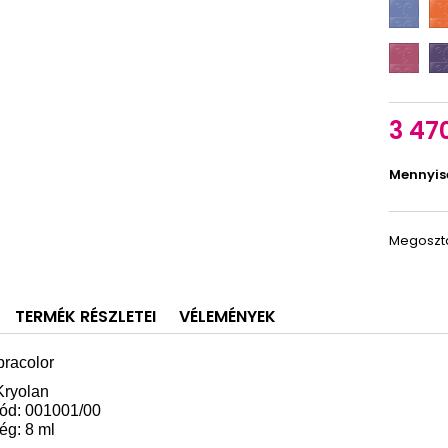
483
50
R
R
21
27
3 470
Mennyis
Megoszt
TERMÉK RÉSZLETEI
VÉLEMÉNYEK
pracolor
Kryolan
ód: 001001/00
ég: 8 ml