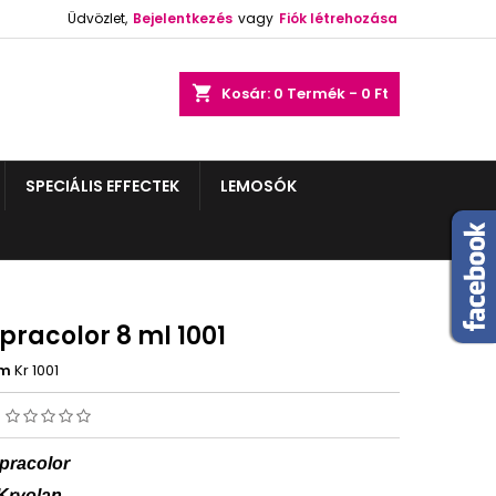
Üdvözlet,
Bejelentkezés
vagy
Fiók létrehozása
shopping_cart
Kosár:
0
Termék - 0 Ft
SPECIÁLIS EFFECTEK
LEMOSÓK
pracolor 8 ml 1001
ám
Kr 1001
s
pracolor
Kryolan