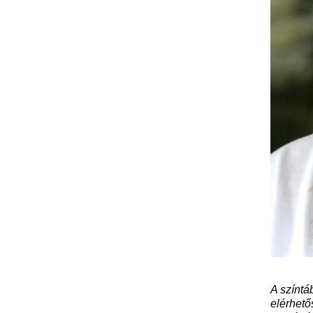
A színtá
elérhető