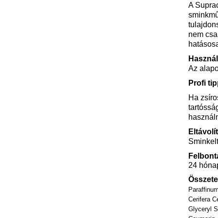
A Suprac
sminkműv
tulajdon
nem csak
hatásosa
Használ
Az alapo
Profi tip
Ha zsíro
tartóssá
használn
Eltávolí
Sminkelt
Felbont
24 hóna
Összete
Paraffinum
Cerifera C
Glyceryl S