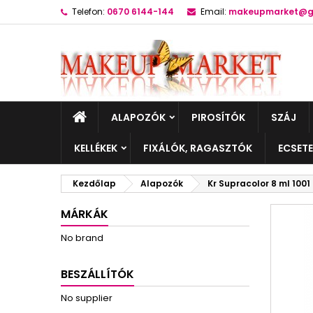
Telefon:
0670 6144-144
Email:
makeupmarket@g
ALAPOZÓK
PIROSÍTÓK
SZÁJ
KELLÉKEK
FIXÁLÓK, RAGASZTÓK
ECSET
Kezdőlap
Alapozók
Kr Supracolor 8 ml 1001
MÁRKÁK
No brand
BESZÁLLÍTÓK
No supplier