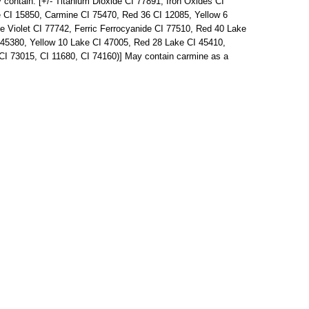
ontain: [+/- Titanium Dioxide CI 77891, Iron Oxides CI
e CI 15850, Carmine CI 75470, Red 36 CI 12085, Yellow 6
Violet CI 77742, Ferric Ferrocyanide CI 77510, Red 40 Lake
45380, Yellow 10 Lake CI 47005, Red 28 Lake CI 45410,
I 73015, CI 11680, CI 74160)] May contain carmine as a