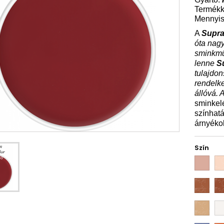
Termék
Mennyis
A
Supra
óta nagy
sminkmű
lenne
S
tulajdon
rendelke
állóvá. 
sminkel
színhat
árnyékol
Szín
03
1W
10W
11
ivory
07