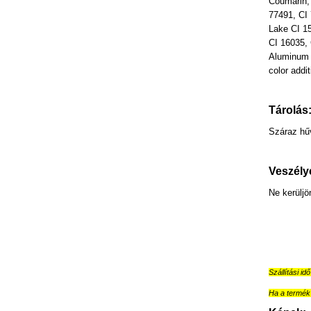
Coumarin, 
77491, CI 
Lake CI 1
CI 16035,
Aluminum 
color addit
Tárolás
Száraz hűv
Veszély
Ne kerülj
Szállítási id
Ha a termék 