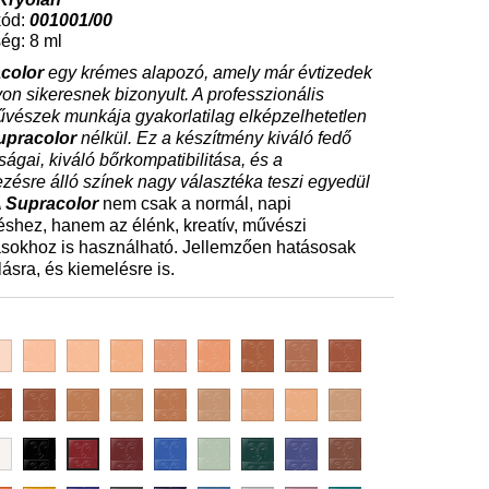
kód:
001001/00
ég: 8 ml
color
egy krémes alapozó, amely már évtizedek
on sikeresnek bizonyult. A professzionális
vészek munkája gyakorlatilag elképzelhetetlen
upracolor
nélkül. Ez a készítmény kiváló fedő
ságai, kiváló bőrkompatibilitása, és a
zésre álló színek nagy választéka teszi egyedül
A
Supracolor
nem csak a normál, napi
éshez, hanem az élénk, kreatív, művészi
ásokhoz is használható. Jellemzően hatásosak
ásra, és kiemelésre is.
2W
3W
4W
5W
6W
7W
8W
9W
W
12W
FS
FS
FS
FS
FS
G
NB
36
38
40
45
54
177
0
071
081
091
092
095
098
101
080