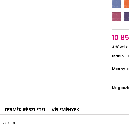
483
50
R
R
21
27
10 85
Adóval e
utáni 2 -
Mennyis
Megoszt
TERMÉK RÉSZLETEI
VÉLEMÉNYEK
pracolor