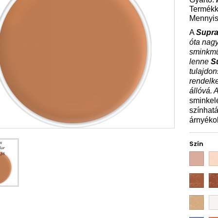
Termék
Mennyis
A
Supra
óta nagy
sminkmű
lenne
S
tulajdon
rendelke
állóvá. 
sminkel
színhat
árnyékol
Szín
03
1W
10W
11
ivory
07