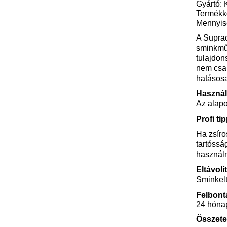
Gyártó: 
Termékk
Mennyis
A Suprac
sminkműv
tulajdon
nem csak
hatásosa
Használ
Az alapo
Profi tip
Ha zsíro
tartóssá
használn
Eltávolí
Sminkelt
Felbont
24 hóna
Összete