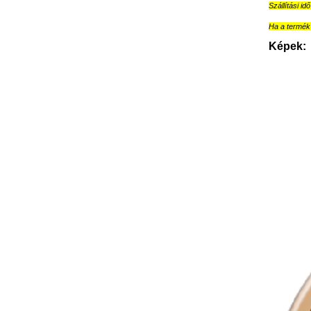
Szállítási id
Ha a termék 
Képek: