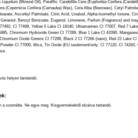
 Liquidum (Mineral Oil), Paraffin, Candelilla Cera (Euphorbia Cerifera (Candel
era (Copernicia Cerifera (Carnauba) Wax), Cera Alba (Beeswax), Cetyl Palmita
tearate, Ascorbyl Palmitate, Citric Acid, Linalool, Alpha-Isomethyl Ionone, Ci
Geraniol, Benzyl Benzoate, Eugenol, Limonene, Parfum (Fragrance) and may c
77492, CI 77499, Yellow 5 Lake CI 19140, Ultramarines CI 77007, Red 7 Lak
5985, Chromium Hydroxide Green CI 77289, Blue 1 Lake CI 42090, Manganese 
 Chromium Oxide Greens CI 77288, Black 2 CI 77266 (nano), Red 22 Lake CI 
Powder CI 77000, Mica, Tin Oxide (EU seulement/only: CI 77120, CI 74260, C
ive.
:
ös helyen tárolandó.
ek:
ön a szemébe. Ne egye meg. Kisgyermekektől elzárva tartandó.