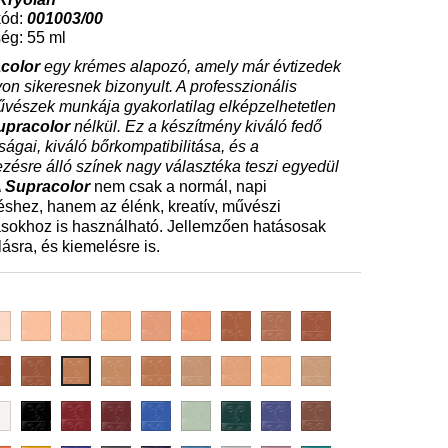
kód:
001003/00
ég: 55 ml
color
egy krémes alapozó, amely már évtizedek
on sikeresnek bizonyult. A professzionális
vészek munkája gyakorlatilag elképzelhetetlen
upracolor
nélkül. Ez a készítmény kiváló fedő
ságai, kiváló bőrkompatibilitása, és a
zésre álló színek nagy választéka teszi egyedül
A
Supracolor
nem csak a normál, napi
éshez, hanem az élénk, kreatív, művészi
ásokhoz is használható. Jellemzően hatásosak
ásra, és kiemelésre is.
2W
3W
4W
5W
6W
7W
8W
9W
W
12W
FS
FS
FS
FS
G
NB
FS
38
40
45
54
177
36
0
071
080
081
091
092
095
098
101