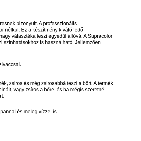
esnek bizonyult. A professzionális
 nélkül. Ez a készítmény kiváló fedő
 nagy választéka teszi egyedül állóvá. A Supracolor
zi színhatásokhoz is használható. Jellemzően
zivaccsal.
mék, zsíros és még zsírosabbá teszi a bőrt. A termék
nált, vagy zsíros a bőre, és ha mégis szeretné
t.
pannal és meleg vízzel is.