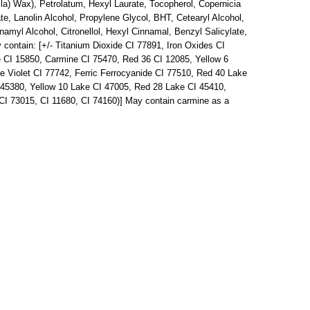
illa) Wax), Petrolatum, Hexyl Laurate, Tocopherol, Copernicia
te, Lanolin Alcohol, Propylene Glycol, BHT, Cetearyl Alcohol,
nnamyl Alcohol, Citronellol, Hexyl Cinnamal, Benzyl Salicylate,
ontain: [+/- Titanium Dioxide CI 77891, Iron Oxides CI
e CI 15850, Carmine CI 75470, Red 36 CI 12085, Yellow 6
Violet CI 77742, Ferric Ferrocyanide CI 77510, Red 40 Lake
45380, Yellow 10 Lake CI 47005, Red 28 Lake CI 45410,
I 73015, CI 11680, CI 74160)] May contain carmine as a