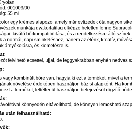
Kryolan
ód: 001003/00
ég: 55 ml
olor egy krémes alapozó, amely már évtizedek óta nagyon siker
észek munkája gyakorlatilag elképzelhetetlen lenne Supracolor
ságai, kiváló bőrkompatibilitása, és a rendelkezésre álló színek
 a normál, napi sminkeléshez, hanem az élénk, kreatív, művés
k árnyékolásra, és kiemelésre is.
at:
zót felvihető ecsettel, ujjal, de leggyakrabban enyhén nedves s
p:
s vagy kombinált bőre van, hagyja ki ezt a terméket, mivel a ter
gának növelése érdekében használjon bázist alapként. Ha kombi
i ezt a terméket, feltétlenül használjon befejezésül rögzítő púder
tás:
ávolítóval könnyedén eltávolítható, de könnyen lemosható szap
ás után felhasználható:
p.
vők: