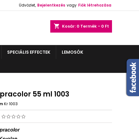
Üdvözlet,
Bejelentkezés
vagy
Fiók létrehozása
shopping_cart
Kosár:
0
Termék - 0 Ft
SPECIÁLIS EFFECTEK
LEMOSÓK
pracolor 55 ml 1003
ám
Kr 1003
s
pracolor
Kryolan