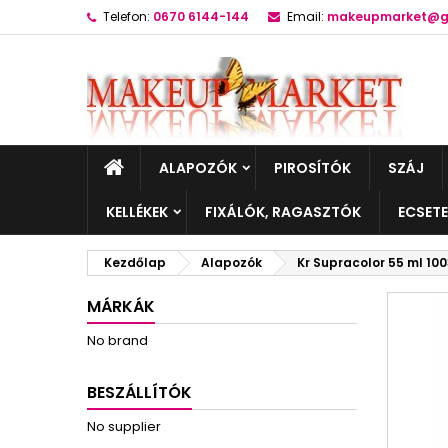
Telefon:
0670 6144-144
Email:
makeupmarket@g
ALAPOZÓK
PIROSÍTÓK
SZÁJ
KELLÉKEK
FIXÁLÓK, RAGASZTÓK
ECSET
Kezdőlap
Alapozók
Kr Supracolor 55 ml 10
MÁRKÁK
No brand
BESZÁLLÍTÓK
No supplier