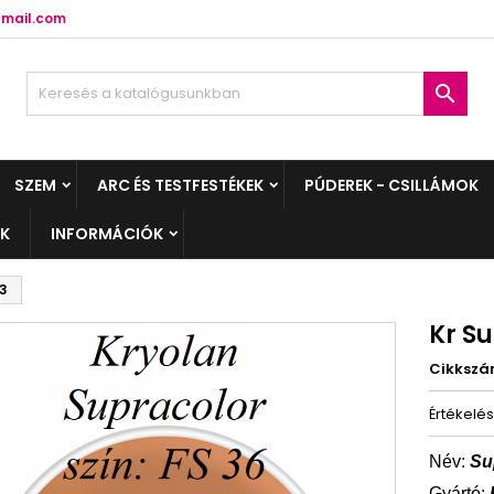
mail.com

SZEM
ARC ÉS TESTFESTÉKEK
PÚDEREK - CSILLÁMOK
EK
INFORMÁCIÓK
03
Kr Su
Cikksz
Értékelé
Név:
Su
Gyártó: