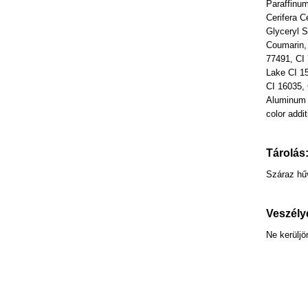
Paraffinum
Cerifera C
Glyceryl S
Coumarin, 
77491, CI 
Lake CI 1
CI 16035,
Aluminum 
color addit
Tárolás
Száraz hűv
Veszély
Ne kerülj