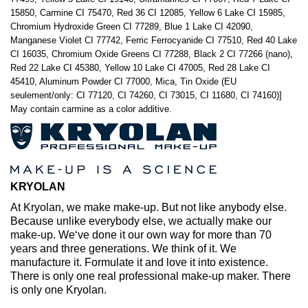
15850, Carmine CI 75470, Red 36 CI 12085, Yellow 6 Lake CI 15985,
Chromium Hydroxide Green CI 77289, Blue 1 Lake CI 42090,
Manganese Violet CI 77742, Ferric Ferrocyanide CI 77510, Red 40 Lake
CI 16035, Chromium Oxide Greens CI 77288, Black 2 CI 77266 (nano),
Red 22 Lake CI 45380, Yellow 10 Lake CI 47005, Red 28 Lake CI
45410, Aluminum Powder CI 77000, Mica, Tin Oxide (EU
seulement/only: CI 77120, CI 74260, CI 73015, CI 11680, CI 74160)]
May contain carmine as a color additive.
KRYOLAN
At Kryolan, we make make-up. But not like anybody else.
Because unlike everybody else, we actually make our
make-up. We‘ve done it our own way for more than 70
years and three generations. We think of it. We
manufacture it. Formulate it and love it into existence.
There is only one real professional make-up maker. There
is only one Kryolan.