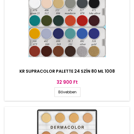
KR SUPRACOLOR PALETTE 24 SZÍN 80 ML 1008
Ár
32 900 Ft
Bővebben