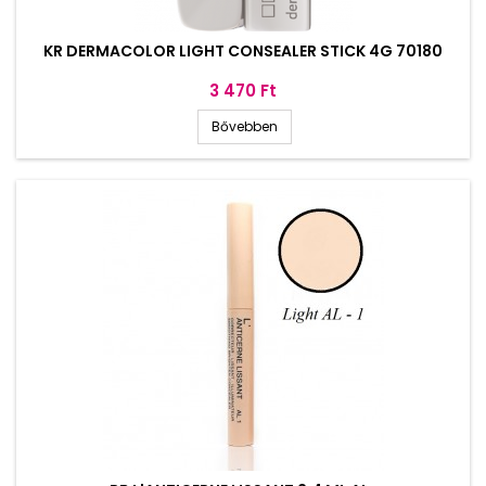
KR DERMACOLOR LIGHT CONSEALER STICK 4G 70180
Ár
3 470 Ft
Bővebben