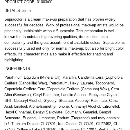
PRODUCT CODE: 01003/00
DETAILS: 55 ml
Supracolor is a cream make-up preparation that has proven widely
successful for decades. Work of professional make-up artists would be
practically unthinkable without Supracolor. This preparation is well
known for its outstanding covering qualities, its excellent skin
compatibility and the great assortment of available colors. Supracolor is
successfully used not only for normal make-up, but also for bright color
effects. Its characteristics also make it effective for shading and
highlighting..
INGREDIENTS
Paraffinum Liquidum (Mineral Oil), Paraffin, Candelilla Cera (Euphorbia
Cerifera (Candelilla) Wax), Petrolatum, Hexyl Laurate, Tocopherol,
Copernicia Cerifera Cera (Copernicia Cerifera (Carnauba) Wax), Cera
Alba (Beeswax), Cetyl Palmitate, Lanolin Alcohol, Propylene Glycol,
BHT, Cetearyl Alcohol, Glyceryl Stearate, Ascorbyl Palmitate, Citric
Acid, Linalool, Alpha-Isomethyl Ionone, Cinnamyl Alcohol, Citronellol,
Hexyl Cinnamal, Benzyl Salicylate, Coumarin, Geraniol, Benzyl
Benzoate, Eugenol, Limonene, Parfum (Fragrance) and may contain:
[+/- Titanium Dioxide CI 77891, Iron Oxides CI 77491, CI 77492, CI
77499, Yellow 5 Lake CI 19140, Ultramarines CI 77007, Red 7 Lake CI