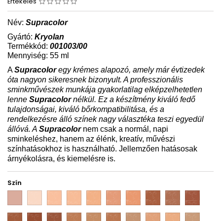
Értékelés
Név:
Supracolor
Gyártó:
Kryolan
Termékkód:
001003/00
Mennyiség: 55 ml
A
Supracolor
egy krémes alapozó, amely már évtizedek
óta nagyon sikeresnek bizonyult. A professzionális
sminkművészek munkája gyakorlatilag elképzelhetetlen
lenne
Supracolor
nélkül. Ez a készítmény kiváló fedő
tulajdonságai, kiváló bőrkompatibilitása, és a
rendelkezésre álló színek nagy választéka teszi egyedül
állóvá. A
Supracolor
nem csak a normál, napi
sminkeléshez, hanem az élénk, kreatív, művészi
színhatásokhoz is használható. Jellemzően hatásosak
árnyékolásra, és kiemelésre is.
Szín
03
1W
2W
3W
4W
5W
6W
7W
8W
9W
10W
11W
12W
FS
FS
FS
FS
FS
G
NB