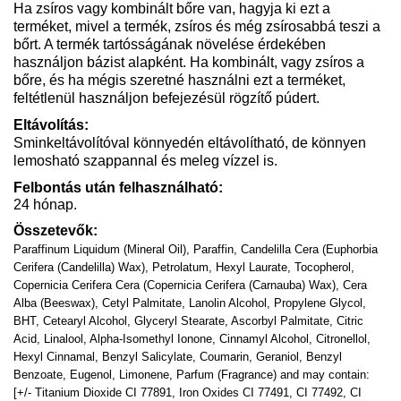
Ha zsíros vagy kombinált bőre van, hagyja ki ezt a
terméket, mivel a termék, zsíros és még zsírosabbá teszi a
bőrt. A termék tartósságának növelése érdekében
használjon bázist alapként. Ha kombinált, vagy zsíros a
bőre, és ha mégis szeretné használni ezt a terméket,
feltétlenül használjon befejezésül rögzítő púdert.
Eltávolítás:
Sminkeltávolítóval könnyedén eltávolítható, de könnyen
lemosható szappannal és meleg vízzel is.
Felbontás után felhasználható:
24 hónap.
Összetevők:
Paraffinum Liquidum (Mineral Oil), Paraffin, Candelilla Cera (Euphorbia
Cerifera (Candelilla) Wax), Petrolatum, Hexyl Laurate, Tocopherol,
Copernicia Cerifera Cera (Copernicia Cerifera (Carnauba) Wax), Cera
Alba (Beeswax), Cetyl Palmitate, Lanolin Alcohol, Propylene Glycol,
BHT, Cetearyl Alcohol, Glyceryl Stearate, Ascorbyl Palmitate, Citric
Acid, Linalool, Alpha-Isomethyl Ionone, Cinnamyl Alcohol, Citronellol,
Hexyl Cinnamal, Benzyl Salicylate, Coumarin, Geraniol, Benzyl
Benzoate, Eugenol, Limonene, Parfum (Fragrance) and may contain:
[+/- Titanium Dioxide CI 77891, Iron Oxides CI 77491, CI 77492, CI