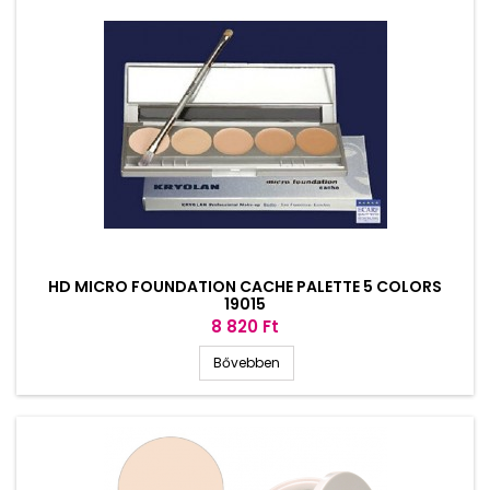
HD MICRO FOUNDATION CACHE PALETTE 5 COLORS
19015
Ár
8 820 Ft
Bővebben