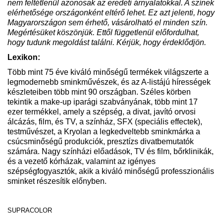
nem feltétlenül azonosak az eredeti árnyalatokkal. A színek
elérhetősége országonként eltérő lehet. Ez azt jelenti, hogy
Magyarországon sem érhető, vásárolható el minden szín.
Megértésüket köszönjük. Ettől függetlenül előfordulhat,
hogy tudunk megoldást találni. Kérjük, hogy érdeklődjön.
Lexikon:
Több mint 75 éve kiváló minőségű termékek világszerte a
legmodernebb sminkművészek, és az A-listájú hírességek
készleteiben több mint 90 országban. Széles körben
tekintik a make-up iparági szabványának, több mint 17
ezer termékkel, amely a szépség, a divat, javító orvosi
álcázás, film, és TV, a színház, SFX (speciális effectek),
testművészet, a Kryolan a legkedveltebb sminkmárka a
csúcsminőségű produkciók, presztízs divatbemutatók
számára. Nagy színházi előadások, TV és film, bőrklinikák,
és a vezető kórházak, valamint az igényes
szépségfogyasztók, akik a kiváló minőségű professzionális
sminket részesítik előnyben.
SUPRACOLOR