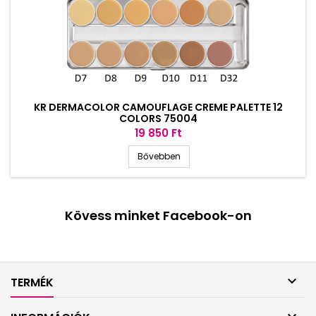
KR DERMACOLOR CAMOUFLAGE CREME PALETTE 12
COLORS 75004
Ár
19 850 Ft
Bővebben
Kövess minket Facebook-on

TERMÉK