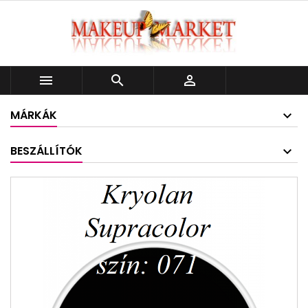



MÁRKÁK
BESZÁLLÍTÓK