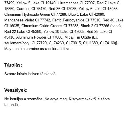
77499, Yellow 5 Lake CI 19140, Ultramarines CI 77007, Red 7 Lake CI
15850, Carmine CI 75470, Red 36 CI 12085, Yellow 6 Lake CI 15985,
Chromium Hydroxide Green CI 77289, Blue 1 Lake CI 42090,
Manganese Violet CI 77742, Ferric Ferrocyanide CI 77510, Red 40 Lake
CI 16035, Chromium Oxide Greens CI 77288, Black 2 CI 77266 (nano),
Red 22 Lake CI 45380, Yellow 10 Lake CI 47005, Red 28 Lake CI
45410, Aluminum Powder CI 77000, Mica, Tin Oxide (EU
seulement/only: CI 77120, CI 74260, CI 73015, CI 11680, CI 74160)]
May contain carmine as a color additive.
Tárolás:
Száraz hűvös helyen tárolandó.
Veszélyek:
Ne kerüljön a szemébe. Ne egye meg. Kisgyermekektől elzárva
tartandó.