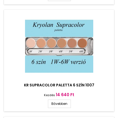
KR SUPRACOLOR PALETTA 6 SZÍN 1007
Ár
14 640 Ft
Kezdés
Bővebben