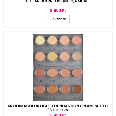
PB L'ANTICERNE LISSANT 2,4 ML AL-
Ár
8 850 Ft
Bővebben
KR DERMACOLOR LIGHT FOUNDASTION CREAM PALETTE
16 COLORS
Ár
5 850 Ft