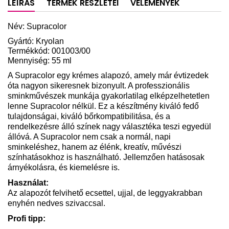
LEÍRÁS
TERMÉK RÉSZLETEI
VÉLEMÉNYEK
Név: Supracolor
Gyártó: Kryolan
Termékkód: 001003/00
Mennyiség: 55 ml
A Supracolor egy krémes alapozó, amely már évtizedek
óta nagyon sikeresnek bizonyult. A professzionális
sminkművészek munkája gyakorlatilag elképzelhetetlen
lenne Supracolor nélkül. Ez a készítmény kiváló fedő
tulajdonságai, kiváló bőrkompatibilitása, és a
rendelkezésre álló színek nagy választéka teszi egyedül
állóvá. A Supracolor nem csak a normál, napi
sminkeléshez, hanem az élénk, kreatív, művészi
színhatásokhoz is használható. Jellemzően hatásosak
árnyékolásra, és kiemelésre is.
Használat:
Az alapozót felvihető ecsettel, ujjal, de leggyakrabban
enyhén nedves szivaccsal.
Profi tipp: