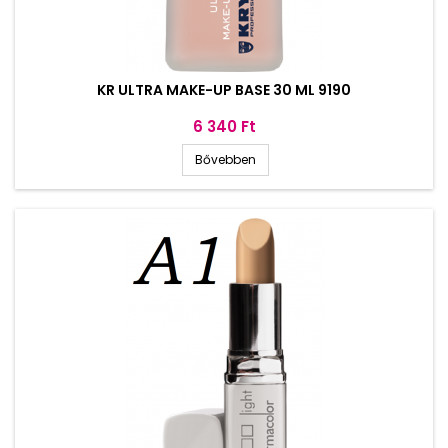
KR ULTRA MAKE-UP BASE 30 ML 9190
Ár
6 340 Ft
Bővebben