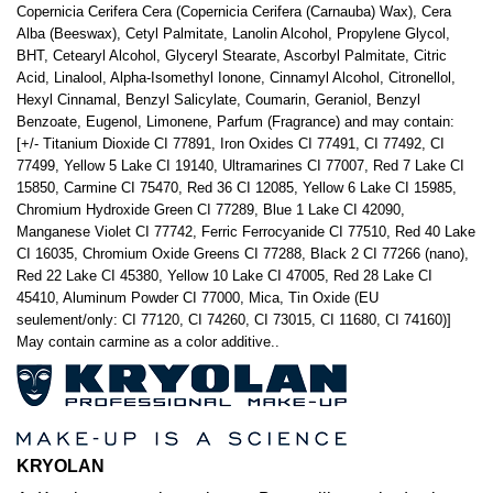
Copernicia Cerifera Cera (Copernicia Cerifera (Carnauba) Wax), Cera
Alba (Beeswax), Cetyl Palmitate, Lanolin Alcohol, Propylene Glycol,
BHT, Cetearyl Alcohol, Glyceryl Stearate, Ascorbyl Palmitate, Citric
Acid, Linalool, Alpha-Isomethyl Ionone, Cinnamyl Alcohol, Citronellol,
Hexyl Cinnamal, Benzyl Salicylate, Coumarin, Geraniol, Benzyl
Benzoate, Eugenol, Limonene, Parfum (Fragrance) and may contain:
[+/- Titanium Dioxide CI 77891, Iron Oxides CI 77491, CI 77492, CI
77499, Yellow 5 Lake CI 19140, Ultramarines CI 77007, Red 7 Lake CI
15850, Carmine CI 75470, Red 36 CI 12085, Yellow 6 Lake CI 15985,
Chromium Hydroxide Green CI 77289, Blue 1 Lake CI 42090,
Manganese Violet CI 77742, Ferric Ferrocyanide CI 77510, Red 40 Lake
CI 16035, Chromium Oxide Greens CI 77288, Black 2 CI 77266 (nano),
Red 22 Lake CI 45380, Yellow 10 Lake CI 47005, Red 28 Lake CI
45410, Aluminum Powder CI 77000, Mica, Tin Oxide (EU
seulement/only: CI 77120, CI 74260, CI 73015, CI 11680, CI 74160)]
May contain carmine as a color additive..
KRYOLAN