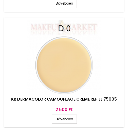
Bővebben
KR DERMACOLOR CAMOUFLAGE CREME REFILL 75005
Ár
2 500 Ft
Bővebben