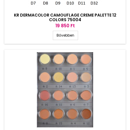
KR DERMACOLOR CAMOUFLAGE CREME PALETTE 12
COLORS 75004
Ár
19 850 Ft
Bővebben