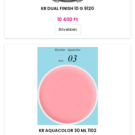
KR DUAL FINISH 10 G 9120
Ár
10 400 Ft
Bővebben
KR AQUACOLOR 30 ML 1102