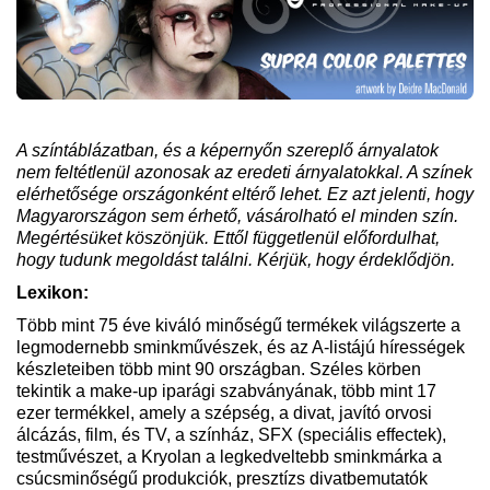
A színtáblázatban, és a képernyőn szereplő árnyalatok
nem feltétlenül azonosak az eredeti árnyalatokkal. A színek
elérhetősége országonként eltérő lehet. Ez azt jelenti, hogy
Magyarországon sem érhető, vásárolható el minden szín.
Megértésüket köszönjük. Ettől függetlenül előfordulhat,
hogy tudunk megoldást találni. Kérjük, hogy érdeklődjön.
Lexikon:
Több mint 75 éve kiváló minőségű termékek világszerte a
legmodernebb sminkművészek, és az A-listájú hírességek
készleteiben több mint 90 országban. Széles körben
tekintik a make-up iparági szabványának, több mint 17
ezer termékkel, amely a szépség, a divat, javító orvosi
álcázás, film, és TV, a színház, SFX (speciális effectek),
testművészet, a Kryolan a legkedveltebb sminkmárka a
csúcsminőségű produkciók, presztízs divatbemutatók