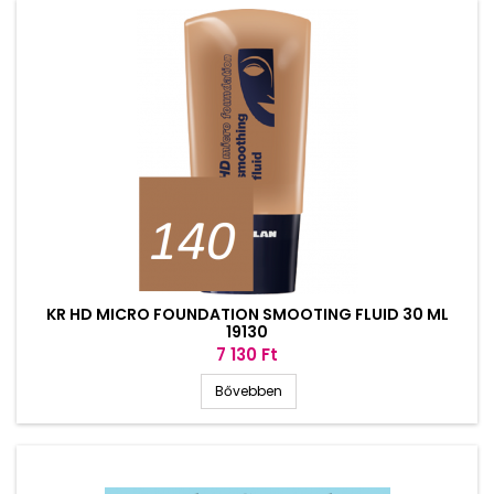
KR HD MICRO FOUNDATION SMOOTING FLUID 30 ML
19130
Ár
7 130 Ft
Bővebben