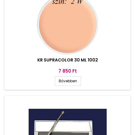
KR SUPRACOLOR 30 ML 1002
Ár
7 850 Ft
Bővebben