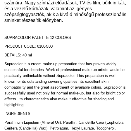
számára. Nagy színházi előadások, TV és film, bőrklinikák,
és a vezető kórházak, valamint az igényes
szépségfogyasztók, akik a kiváló minőségű professzionális
sminket részesítik előnyben.
SUPRACOLOR PALETTE 12 COLORS
PRODUCT CODE: 01004/00
DETAILS: 40 ml
Supracolor is a cream make-up preparation that has proven widely
successful for decades. Work of professional make-up artists would be
practically unthinkable without Supracolor. This preparation is well
known for its outstanding covering qualities, its excellent skin
compatibility and the great assortment of available colors. Supracolor is
successfully used not only for normal make-up, but also for bright color
effects. Its characteristics also make it effective for shading and
highlighting..
INGREDIENTS
Paraffinum Liquidum (Mineral Oil), Paraffin, Candelilla Cera (Euphorbia
Cerifera (Candelilla) Wax), Petrolatum, Hexyl Laurate, Tocopherol,