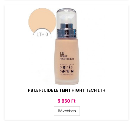
PB LE FLUIDE LE TEINT HIGHT TECH LTH
Ár
5 850 Ft
Bővebben