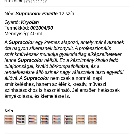
Értékelés
Név:
Supracolor Palette
12 szín
Gyártó:
Kryolan
Termékkód:
001004/00
Mennyiség: 40 ml
A
Supracolor
egy krémes alapozó, amely már évtizedek
óta nagyon sikeresnek bizonyult. A professzionális
sminkművészek munkája gyakorlatilag elképzelhetetlen
lenne
Supracolor
nélkül. Ez a készítmény kiváló fedő
tulajdonságai, kiváló bőrkompatibilitása, és a
rendelkezésre álló színek nagy választéka teszi egyedül
állóvá. A
Supracolor
nem csak a normál, napi
sminkeléshez, hanem az élénk, kreatív, művészi
színhatásokhoz is használható. Jellemzően hatásosak
árnyékolásra, és kiemelésre is.
Szín
1w
Dark
FP
P
SN
TT
TV
B
-
12w