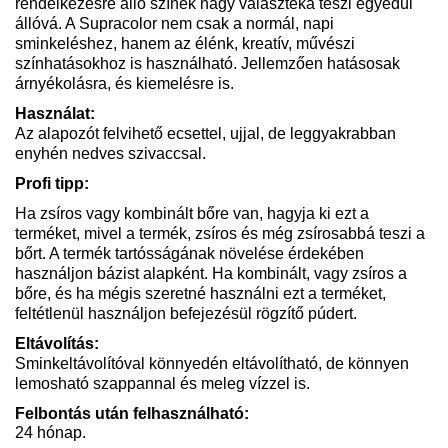
rendelkezésre álló színek nagy választéka teszi egyedül
állóvá. A Supracolor nem csak a normál, napi
sminkeléshez, hanem az élénk, kreatív, művészi
színhatásokhoz is használható. Jellemzően hatásosak
árnyékolásra, és kiemelésre is.
Használat:
Az alapozót felvihető ecsettel, ujjal, de leggyakrabban
enyhén nedves szivaccsal.
Profi tipp:
Ha zsíros vagy kombinált bőre van, hagyja ki ezt a
terméket, mivel a termék, zsíros és még zsírosabbá teszi a
bőrt. A termék tartósságának növelése érdekében
használjon bázist alapként. Ha kombinált, vagy zsíros a
bőre, és ha mégis szeretné használni ezt a terméket,
feltétlenül használjon befejezésül rögzítő púdert.
Eltávolítás:
Sminkeltávolítóval könnyedén eltávolítható, de könnyen
lemosható szappannal és meleg vízzel is.
Felbontás után felhasználható:
24 hónap.