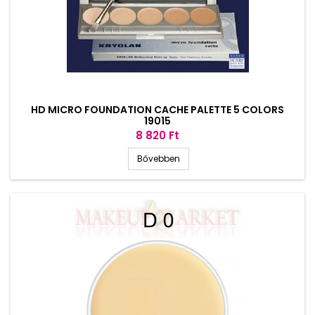
HD MICRO FOUNDATION CACHE PALETTE 5 COLORS
19015
Ár
8 820 Ft
Bővebben