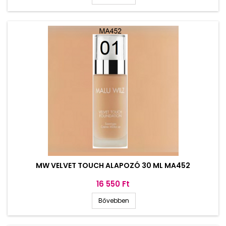
MW VELVET TOUCH ALAPOZÓ 30 ML MA452
Ár
16 550 Ft
Bővebben