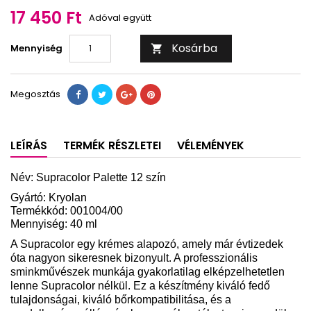
17 450 Ft
Adóval együtt
Kosárba
Mennyiség

Megosztás
LEÍRÁS
TERMÉK RÉSZLETEI
VÉLEMÉNYEK
Név: Supracolor Palette 12 szín
Gyártó: Kryolan
Termékkód: 001004/00
Mennyiség: 40 ml
A Supracolor egy krémes alapozó, amely már évtizedek
óta nagyon sikeresnek bizonyult. A professzionális
sminkművészek munkája gyakorlatilag elképzelhetetlen
lenne Supracolor nélkül. Ez a készítmény kiváló fedő
tulajdonságai, kiváló bőrkompatibilitása, és a