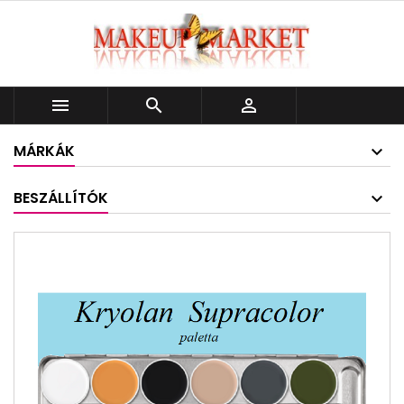



MÁRKÁK
BESZÁLLÍTÓK