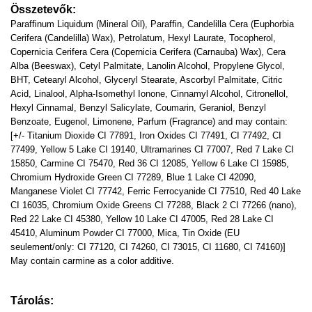
Összetevők:
Paraffinum Liquidum (Mineral Oil), Paraffin, Candelilla Cera (Euphorbia
Cerifera (Candelilla) Wax), Petrolatum, Hexyl Laurate, Tocopherol,
Copernicia Cerifera Cera (Copernicia Cerifera (Carnauba) Wax), Cera
Alba (Beeswax), Cetyl Palmitate, Lanolin Alcohol, Propylene Glycol,
BHT, Cetearyl Alcohol, Glyceryl Stearate, Ascorbyl Palmitate, Citric
Acid, Linalool, Alpha-Isomethyl Ionone, Cinnamyl Alcohol, Citronellol,
Hexyl Cinnamal, Benzyl Salicylate, Coumarin, Geraniol, Benzyl
Benzoate, Eugenol, Limonene, Parfum (Fragrance) and may contain:
[+/- Titanium Dioxide CI 77891, Iron Oxides CI 77491, CI 77492, CI
77499, Yellow 5 Lake CI 19140, Ultramarines CI 77007, Red 7 Lake CI
15850, Carmine CI 75470, Red 36 CI 12085, Yellow 6 Lake CI 15985,
Chromium Hydroxide Green CI 77289, Blue 1 Lake CI 42090,
Manganese Violet CI 77742, Ferric Ferrocyanide CI 77510, Red 40 Lake
CI 16035, Chromium Oxide Greens CI 77288, Black 2 CI 77266 (nano),
Red 22 Lake CI 45380, Yellow 10 Lake CI 47005, Red 28 Lake CI
45410, Aluminum Powder CI 77000, Mica, Tin Oxide (EU
seulement/only: CI 77120, CI 74260, CI 73015, CI 11680, CI 74160)]
May contain carmine as a color additive.
Tárolás: