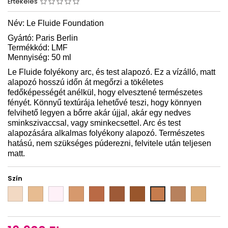
Értékelés
Név: Le Fluide Foundation
Gyártó: Paris Berlin
Termékkód: LMF
Mennyiség: 50 ml
Le Fluide folyékony arc, és test alapozó. Ez a vízálló, matt
alapozó hosszú időn át megőrzi a tökéletes
fedőképességét anélkül, hogy elvesztené természetes
fényét. Könnyű textúrája lehetővé teszi, hogy könnyen
felvihető legyen a bőrre akár újjal, akár egy nedves
sminkszivaccsal, vagy sminkecsettel.
Arc és test
alapozására alkalmas folyékony alapozó. Természetes
hatású, nem szükséges púderezni, felvitele után teljesen
matt.
Szín
LFC
LFC
LFC
LFC
LFC
LFC
LFC
LFC
LFC
LFC
0
1
50
2
3
4
5
20
30
10