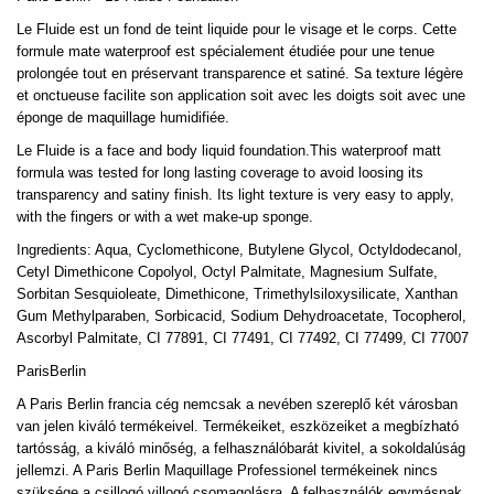
Le Fluide est un fond de teint liquide pour le visage et le corps. Cette
formule mate waterproof est spécialement étudiée pour une tenue
prolongée tout en préservant transparence et satiné. Sa texture légère
et onctueuse facilite son application soit avec les doigts soit avec une
éponge de maquillage humidifiée.
Le Fluide is a face and body liquid foundation.This waterproof matt
formula was tested for long lasting coverage to avoid loosing its
transparency and satiny finish. Its light texture is very easy to apply,
with the fingers or with a wet make-up sponge.
Ingredients: Aqua, Cyclomethicone, Butylene Glycol, Octyldodecanol,
Cetyl Dimethicone Copolyol, Octyl Palmitate, Magnesium Sulfate,
Sorbitan Sesquioleate, Dimethicone, Trimethylsiloxysilicate, Xanthan
Gum Methylparaben, Sorbicacid, Sodium Dehydroacetate, Tocopherol,
Ascorbyl Palmitate, CI 77891, CI 77491, CI 77492, CI 77499, CI 77007
ParisBerlin
A Paris Berlin francia cég nemcsak a nevében szereplő két városban
van jelen kiváló termékeivel. Termékeiket, eszközeiket a megbízható
tartósság, a kiváló minőség, a felhasználóbarát kivitel, a sokoldalúság
jellemzi. A Paris Berlin Maquillage Professionel termékeinek nincs
szüksége a csillogó villogó csomagolásra. A felhasználók egymásnak