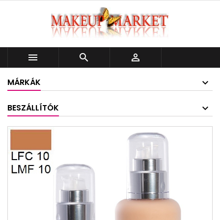



MÁRKÁK
BESZÁLLÍTÓK