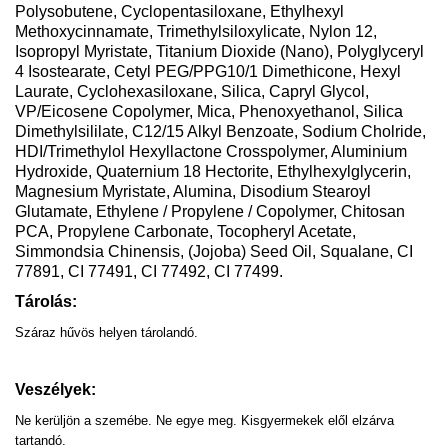
Polysobutene, Cyclopentasiloxane, Ethylhexyl
Methoxycinnamate, Trimethylsiloxylicate, Nylon 12,
Isopropyl Myristate, Titanium Dioxide (Nano), Polyglyceryl
4 Isostearate, Cetyl PEG/PPG10/1 Dimethicone, Hexyl
Laurate, Cyclohexasiloxane, Silica, Capryl Glycol,
VP/Eicosene Copolymer, Mica, Phenoxyethanol, Silica
Dimethylsililate, C12/15 Alkyl Benzoate, Sodium Cholride,
HDI/Trimethylol Hexyllactone Crosspolymer, Aluminium
Hydroxide, Quaternium 18 Hectorite, Ethylhexylglycerin,
Magnesium Myristate, Alumina, Disodium Stearoyl
Glutamate, Ethylene / Propylene / Copolymer, Chitosan
PCA, Propylene Carbonate, Tocopheryl Acetate,
Simmondsia Chinensis, (Jojoba) Seed Oil, Squalane, CI
77891, CI 77491, CI 77492, CI 77499.
Tárolás:
Száraz hűvös helyen tárolandó.
Veszélyek:
Ne kerüljön a szemébe. Ne egye meg. Kisgyermekek elől elzárva
tartandó.