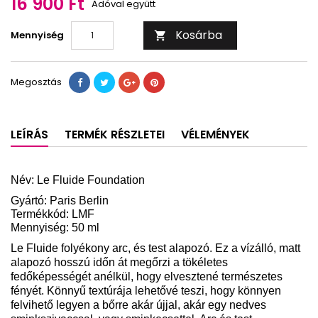
16 900 Ft
Adóval együtt
Kosárba
Mennyiség

Megosztás
LEÍRÁS
TERMÉK RÉSZLETEI
VÉLEMÉNYEK
Név: Le Fluide Foundation
Gyártó: Paris Berlin
Termékkód: LMF
Mennyiség: 50 ml
Le Fluide folyékony arc, és test alapozó. Ez a vízálló, matt
alapozó hosszú időn át megőrzi a tökéletes
fedőképességét anélkül, hogy elvesztené természetes
fényét. Könnyű textúrája lehetővé teszi, hogy könnyen
felvihető legyen a bőrre akár újjal, akár egy nedves