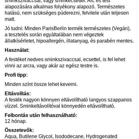
sminkszivaccsal, vagy sminkecsettel.
Arc és test
alapozására alkalmas folyékony alapozó. Természetes
hatású, nem szükséges púderezni, felvitele után teljesen
matt.
Jó tudni: Minden ParisBerlin termék természetes (Vegán),
a tesztelés során egyáltalában nem végeztek
állatkísérletet, hipoallergén, illatanyag, és parabén mentes.
Használat:
A festéket nedves sminkszivaccsal, ecsettel, is fel lehet
vinni az arcra, vagy akár az egész testre is.
Profi tipp:
Minden színt össze lehet keverni.
Eltávolítás:
A festék nagyon könnyen eltávolítható langyos szappanos
vízzel. Sminkeltávolítóval könnyedén eltávolítható.
Felbontás után felhasználható:
12 hónap.
Összetevők:
Aqua, Butilene Glycol, Isododecane, Hydrogenated