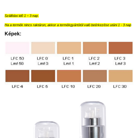
Szállítási idő 1 – 3 nap.
Ha a termék nincs raktáron, akkor a termékgyártótól való beérkezése utáni 1 - 3 nap
Képek: