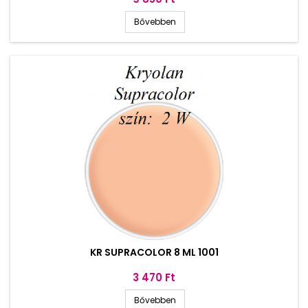
Bővebben
KR SUPRACOLOR 8 ML 1001
Ár
3 470 Ft
Bővebben