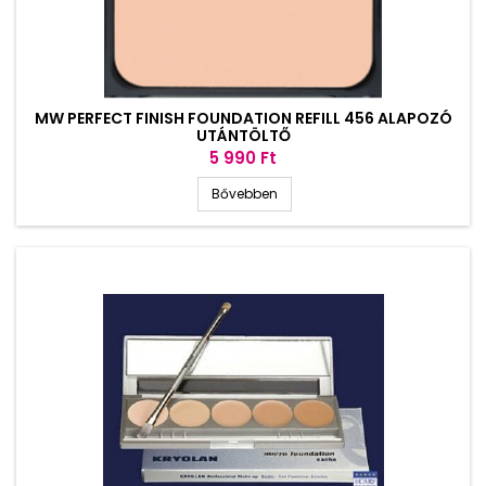
MW PERFECT FINISH FOUNDATION REFILL 456 ALAPOZÓ
UTÁNTÖLTŐ
Ár
5 990 Ft
Bővebben