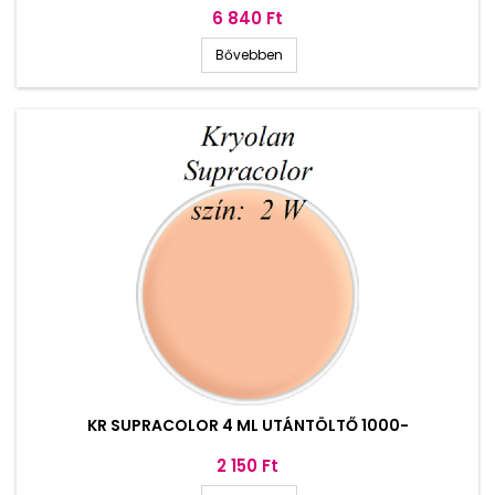
Ár
6 840 Ft
Bővebben
KR SUPRACOLOR 4 ML UTÁNTÖLTŐ 1000-
Ár
2 150 Ft