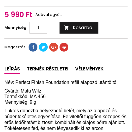
01
03
04
06
08
05
5 990 Ft
Adóval együtt
Kosárba
Mennyiség

Megosztás
LEÍRÁS
TERMÉK RÉSZLETEI
VÉLEMÉNYEK
Név: Perfect Finish Foundation refill alapozó utántöltő
Gyártó: Malu Wilz
Termékkód: MA 456
Mennyiség: 9 g
Tükrös dobozba helyezhető betét, mely az alapozó és
púder tökéletes egyesítése. Felviteltől függően közepes és
erős fedőhatást biztosít, kombinált és olajos bőrre ajánlott.
Tökéletesen fed, és nem fényesedik ki az arcon.