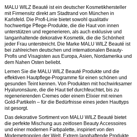
MALU WILZ Beauté ist ein deutscher Kosmetikhersteller
mit Firmensitz direkt am Stadtrand von München in
Karlsfeld. Die Profi-Linie bietet sowohl qualitativ
hochwertige Pflege-Produkte, die die Haut von innen
unterstützen und regenerieren, als auch exklusive und
langanhaltende dekorative Kosmetik, die die Schönheit
jeder Frau unterstreicht. Die Marke MALU WILZ Beauté ist
bei zahlreichen deutschen und internationalen Beauty-
Profis und Visagisten aus Europa, Asien, Nordamerika und
dem Nahen Osten beliebt.
Lernen Sie die MALU WILZ Beauté Produkte und die
effektiven Hautpflege-Programme für einen schönen und
gesunden Teint kennen. Von Produkten mit hochwirksamer
Hyaluronsäure, die die Haut tief durchfeuchtet, bis zu
regenerierenden Cremes oder einem Elixier mit reinen
Gold-Partikeln – für die Bedürfnisse eines jeden Hauttyps
ist gesorgt.
Das dekorative Sortiment von MALU WILZ Beauté bietet
die perfekte Mischung aus zeitlosen Beauty Accessoires
und einer modernen Farbpalette, inspiriert von den
Modemetropolen der Welt. Extrem langhaftende Produkte