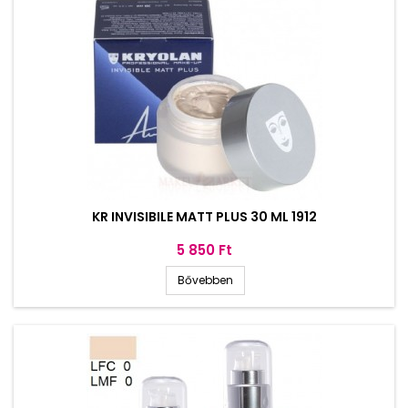
KR INVISIBILE MATT PLUS 30 ML 1912
Ár
5 850 Ft
Bővebben