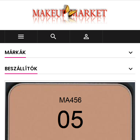



MÁRKÁK
BESZÁLLÍTÓK