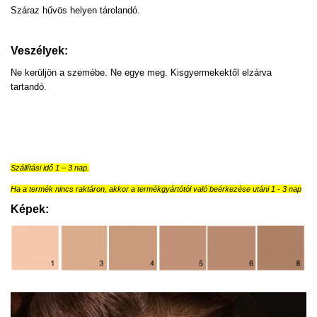
Száraz hűvös helyen tárolandó.
Veszélyek:
Ne kerüljön a szemébe. Ne egye meg. Kisgyermekektől elzárva
tartandó.
Szállítási idő 1 – 3 nap.
Ha a termék nincs raktáron, akkor a termékgyártótól való beérkezése utáni 1 - 3 nap
Képek: