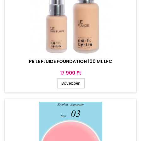
PB LE FLUIDE FOUNDATION 100 ML LFC
Ár
17 900 Ft
Bővebben