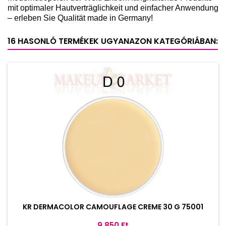
mit optimaler Hautverträglichkeit und einfacher Anwendung
– erleben Sie Qualität made in Germany!
16 HASONLÓ TERMÉKEK UGYANAZON KATEGÓRIÁBAN:
KR DERMACOLOR CAMOUFLAGE CREME 30 G 75001
Ár
9 850 Ft