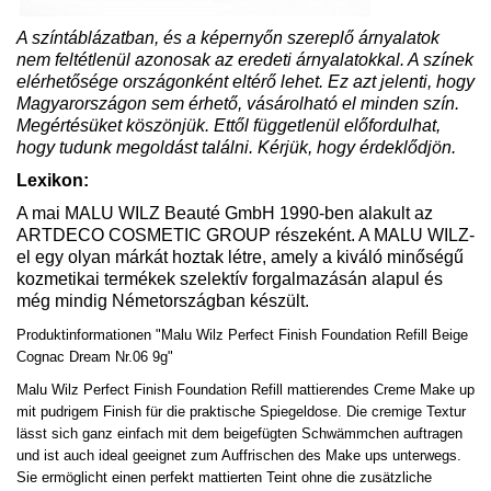
A színtáblázatban, és a képernyőn szereplő árnyalatok
nem feltétlenül azonosak az eredeti árnyalatokkal. A színek
elérhetősége országonként eltérő lehet. Ez azt jelenti, hogy
Magyarországon sem érhető, vásárolható el minden szín.
Megértésüket köszönjük. Ettől függetlenül előfordulhat,
hogy tudunk megoldást találni. Kérjük, hogy érdeklődjön.
Lexikon:
A mai MALU WILZ Beauté GmbH 1990-ben alakult az
ARTDECO COSMETIC GROUP részeként. A MALU WILZ-
el egy olyan márkát hoztak létre, amely a kiváló minőségű
kozmetikai termékek szelektív forgalmazásán alapul és
még mindig Németországban készült.
Produktinformationen "Malu Wilz Perfect Finish Foundation Refill Beige
Cognac Dream Nr.06 9g"
Malu Wilz Perfect Finish Foundation Refill mattierendes Creme Make up
mit pudrigem Finish für die praktische Spiegeldose. Die cremige Textur
lässt sich ganz einfach mit dem beigefügten Schwämmchen auftragen
und ist auch ideal geeignet zum Auffrischen des Make ups unterwegs.
Sie ermöglicht einen perfekt mattierten Teint ohne die zusätzliche