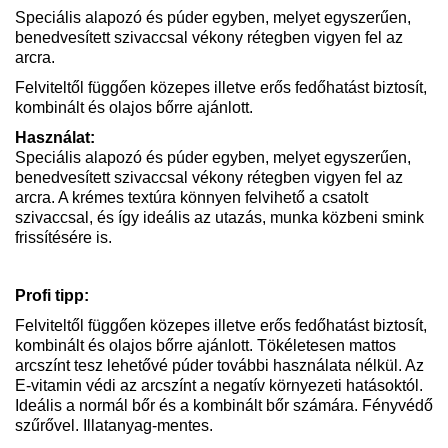
Speciális alapozó és púder egyben, melyet egyszerűen,
benedvesített szivaccsal vékony rétegben vigyen fel az
arcra.
Felviteltől függően közepes illetve erős fedőhatást biztosít,
kombinált és olajos bőrre ajánlott.
Használat:
Speciális alapozó és púder egyben, melyet egyszerűen,
benedvesített szivaccsal vékony rétegben vigyen fel az
arcra. A krémes textúra könnyen felvihető a csatolt
szivaccsal, és így ideális az utazás, munka közbeni smink
frissítésére is.
Profi tipp:
Felviteltől függően közepes illetve erős fedőhatást biztosít,
kombinált és olajos bőrre ajánlott. Tökéletesen mattos
arcszínt tesz lehetővé púder további használata nélkül. Az
E-vitamin védi az arcszínt a negatív környezeti hatásoktól.
Ideális a normál bőr és a kombinált bőr számára. Fényvédő
szűrővel. Illatanyag-mentes.