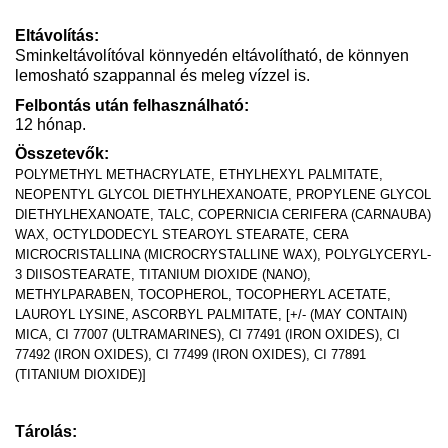
Eltávolítás:
Sminkeltávolítóval könnyedén eltávolítható, de könnyen
lemosható szappannal és meleg vízzel is.
Felbontás után felhasználható:
12 hónap.
Összetevők:
POLYMETHYL METHACRYLATE, ETHYLHEXYL PALMITATE,
NEOPENTYL GLYCOL DIETHYLHEXANOATE, PROPYLENE GLYCOL
DIETHYLHEXANOATE, TALC, COPERNICIA CERIFERA (CARNAUBA)
WAX, OCTYLDODECYL STEAROYL STEARATE, CERA
MICROCRISTALLINA (MICROCRYSTALLINE WAX), POLYGLYCERYL-
3 DIISOSTEARATE, TITANIUM DIOXIDE (NANO),
METHYLPARABEN, TOCOPHEROL, TOCOPHERYL ACETATE,
LAUROYL LYSINE, ASCORBYL PALMITATE, [+/- (MAY CONTAIN)
MICA, CI 77007 (ULTRAMARINES), CI 77491 (IRON OXIDES), CI
77492 (IRON OXIDES), CI 77499 (IRON OXIDES), CI 77891
(TITANIUM DIOXIDE)]
Tárolás: