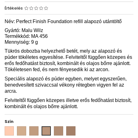
Értékelés
Név: Perfect Finish Foundation refill alapozó utántöltő
Gyártó: Malu Wilz
Termékkód: MA 456
Mennyiség: 9 g
Tükrös dobozba helyezhető betét, mely az alapozó és
púder tökéletes egyesítése. Felviteltől függően közepes és
erős fedőhatást biztosít, kombinált és olajos bőrre ajánlott.
Tökéletesen fed, és nem fényesedik ki az arcon.
Speciális alapozó és púder egyben, melyet egyszerűen,
benedvesített szivaccsal vékony rétegben vigyen fel az
arcra.
Felviteltől függően közepes illetve erős fedőhatást biztosít,
kombinált és olajos bőrre ajánlott.
Szín
MA
MA
MA
MA
MA
MA
456
456
456
456
456
456