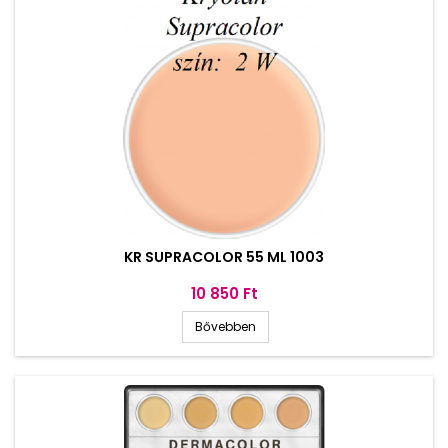
KR SUPRACOLOR 55 ML 1003
Ár
10 850 Ft
Bővebben