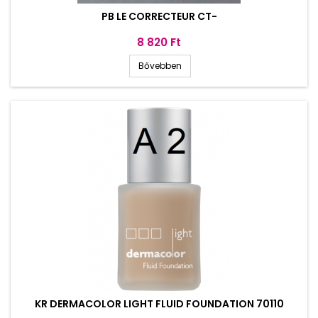
PB LE CORRECTEUR CT-
Ár
8 820 Ft
Bővebben
KR DERMACOLOR LIGHT FLUID FOUNDATION 70110