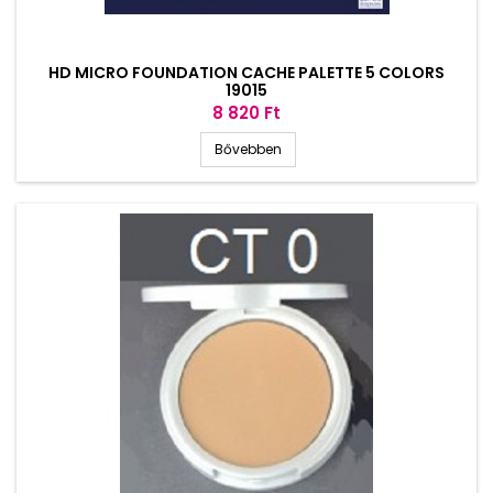
HD MICRO FOUNDATION CACHE PALETTE 5 COLORS
19015
Ár
8 820 Ft
Bővebben