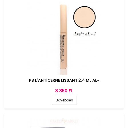
PB L'ANTICERNE LISSANT 2,4 ML AL-
Ár
8 850 Ft
Bővebben