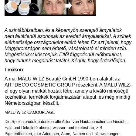
A színtáblázatban, és a képernyőn szereplő árnyalatok
nem feltétlenül azonosak az eredeti árnyalatokkal. A színek
elérhetősége országonként eltérő lehet. Ez azt jelenti, hogy
Magyarországon sem érhető, vásárolható el minden szín.
Megértésüket köszönjük. Ettől függetlenül előfordulhat,
hogy tudunk megoldást találni. Kérjük, hogy érdeklődjön.
Lexikon:
A mai MALU WILZ Beauté GmbH 1990-ben alakult az
ARTDECO COSMETIC GROUP részeként. A MALU WILZ-
el egy olyan márkát hoztak létre, amely a kiváló minőségű
kozmetikai termékek forgalmazásán alapul, és még mindig
Németországban készült.
MALU WILZ CAMOUFLAGE
Die Spezialprodukte decken alle Arten von Hautanomalien an Gesicht,
Hals und Dekolleté absolut wasser- und reibfest ab, z.B.
Pigmentflecken, rote Äderchen, Akne, Narben und Tätowierungen.