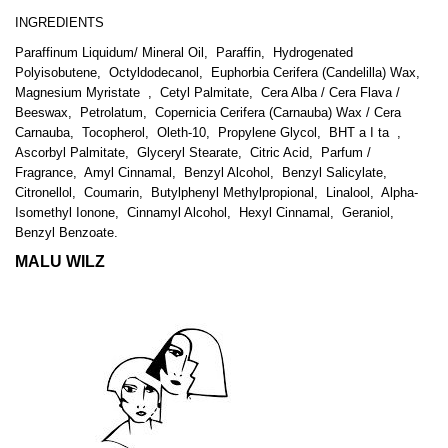
INGREDIENTS
Paraffinum Liquidum/ Mineral Oil,
Paraffin,
Hydrogenated
Polyisobutene,
Octyldodecanol,
Euphorbia Cerifera (Candelilla) Wax,
Magnesium Myristate
,
Cetyl Palmitate,
Cera Alba / Cera Flava /
Beeswax,
Petrolatum,
Copernicia Cerifera (Carnauba) Wax / Cera
Carnauba,
Tocopherol,
Oleth-10,
Propylene Glycol,
BHT a I ta
,
Ascorbyl Palmitate,
Glyceryl Stearate,
Citric Acid,
Parfum /
Fragrance,
Amyl Cinnamal,
Benzyl Alcohol,
Benzyl Salicylate,
Citronellol,
Coumarin,
Butylphenyl Methylpropional,
Linalool,
Alpha-
Isomethyl Ionone,
Cinnamyl Alcohol,
Hexyl Cinnamal,
Geraniol,
Benzyl Benzoate.
MALU WILZ