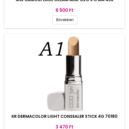
Ár
6 500 Ft
Bővebben
KR DERMACOLOR LIGHT CONSEALER STICK 4G 70180
Ár
3 470 Ft