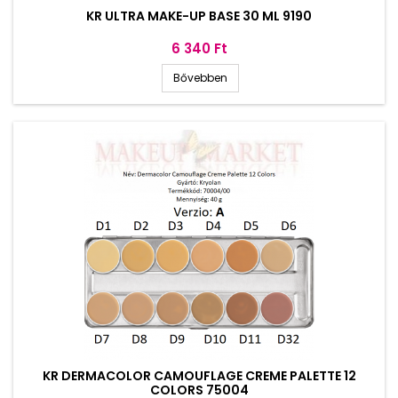
KR ULTRA MAKE-UP BASE 30 ML 9190
Ár
6 340 Ft
Bővebben
KR DERMACOLOR CAMOUFLAGE CREME PALETTE 12
COLORS 75004