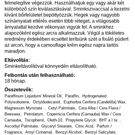
felmelegítve végezzük. Használhatjuk egy vagy akár két
különböző szín kiválasztásával. Sminkszivaccsal a kezelni
kívánt bőrfelületet bepöttyözzük. Hegek vagy nagyobb
színárnyalati eltérés esetén több réteget, a világosabb
árnyalattal kezdve vékonyan vigyük fel. A sminkhez
alapozóként egész arcra alkalmazzuk. Végül a tökéletes
eredmény érdekében ecsettel terítsünk szét a fixáló púdert
az arcon, hogy a camouflage krém egész napra tartós
maradjon.
Eltávolítás:
Sminkeltávolítóval könnyedén eltávolítható.
Felbontás után felhasználható:
18 hónap.
Összetevők:
Paraffinum Liquidum/ Mineral Oil,
Paraffin,
Hydrogenated
Polyisobutene,
Octyldodecanol,
Euphorbia Cerifera (Candelilla) Wax,
Magnesium Myristate
,
Cetyl Palmitate,
Cera Alba / Cera Flava /
Beeswax,
Petrolatum,
Copernicia Cerifera (Carnauba) Wax / Cera
Carnauba,
Tocopherol,
Oleth-10,
Propylene Glycol,
BHT a I ta
,
Ascorbyl Palmitate,
Glyceryl Stearate,
Citric Acid,
Parfum /
Fragrance,
Amyl Cinnamal,
Benzyl Alcohol,
Benzyl Salicylate,