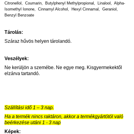
Citronellol,
Coumarin,
Butylphenyl Methylpropional,
Linalool,
Alpha-
Isomethyl Ionone,
Cinnamyl Alcohol,
Hexyl Cinnamal,
Geraniol,
Benzyl Benzoate
Tárolás:
Száraz hűvös helyen tárolandó.
Veszélyek:
Ne kerüljön a szemébe. Ne egye meg. Kisgyermekektől
elzárva tartandó.
Szállítási idő 1 – 3 nap.
Ha a termék nincs raktáron, akkor a termékgyártótól való
beérkezése utáni 1 - 3 nap
Képek: