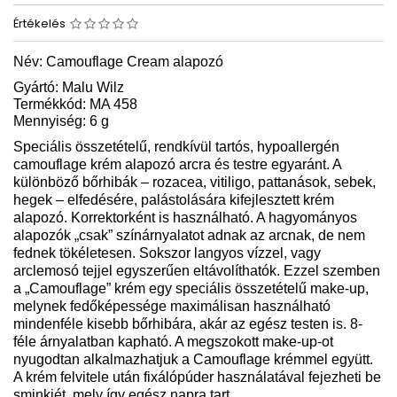
Értékelés
Név: Camouflage Cream alapozó
Gyártó: Malu Wilz
Termékkód: MA 458
Mennyiség: 6 g
Speciális összetételű, rendkívül tartós, hypoallergén
camouflage krém alapozó arcra és testre egyaránt. A
különböző bőrhibák – rozacea, vitiligo, pattanások, sebek,
hegek – elfedésére, palástolására kifejlesztett krém
alapozó. Korrektorként is használható. A hagyományos
alapozók „csak” színárnyalatot adnak az arcnak, de nem
fednek tökéletesen. Sokszor langyos vízzel, vagy
arclemosó tejjel egyszerűen eltávolíthatók. Ezzel szemben
a „Camouflage” krém egy speciális összetételű make-up,
melynek fedőképessége maximálisan használható
mindenféle kisebb bőrhibára, akár az egész testen is. 8-
féle árnyalatban kapható. A megszokott make-up-ot
nyugodtan alkalmazhatjuk a Camouflage krémmel együtt.
A krém felvitele után fixálópúder használatával fejezheti be
sminkjét, mely így egész napra tart.