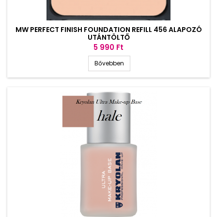
MW PERFECT FINISH FOUNDATION REFILL 456 ALAPOZÓ
UTÁNTÖLTŐ
Ár
5 990 Ft
Bővebben