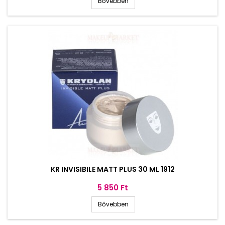
Bővebben
KR INVISIBILE MATT PLUS 30 ML 1912
Ár
5 850 Ft
Bővebben