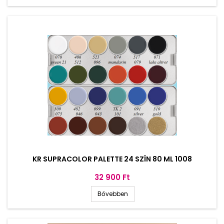
KR SUPRACOLOR PALETTE 24 SZÍN 80 ML 1008
Ár
32 900 Ft
Bővebben