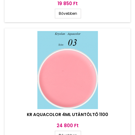
Ár
19 850 Ft
Bővebben
KR AQUACOLOR 4ML UTÁNTÖLTŐ 1100
Ár
24 800 Ft