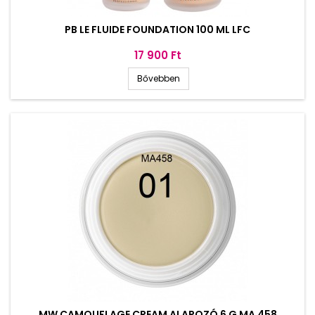
PB LE FLUIDE FOUNDATION 100 ML LFC
Ár
17 900 Ft
Bővebben
MW CAMOUFLAGE CREAM ALAPOZÓ 6 G MA 458