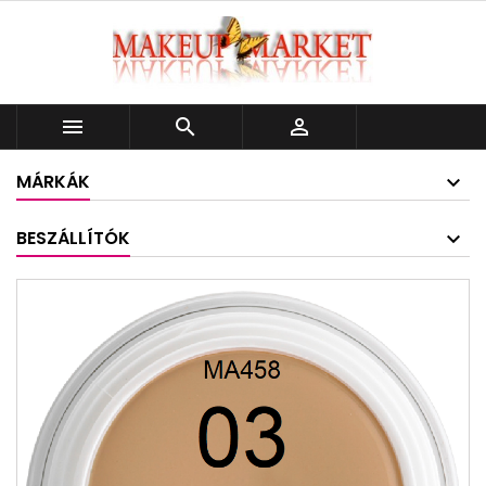



MÁRKÁK
BESZÁLLÍTÓK