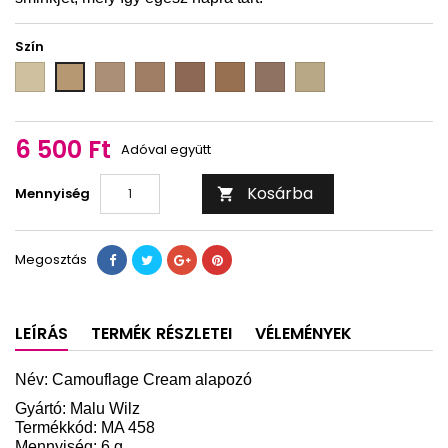
Szín
MA
MA
MA
MA
MA
MA
MA
MA
458
458
458
458
458
458
458
458
01
04
05
07
08
09
12
03
6 500 Ft
Adóval együtt
Kosárba
Mennyiség

Megosztás
LEÍRÁS
TERMÉK RÉSZLETEI
VÉLEMÉNYEK
Név: Camouflage Cream alapozó
Gyártó: Malu Wilz
Termékkód: MA 458
Mennyiség: 6 g