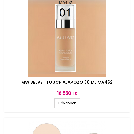
MW VELVET TOUCH ALAPOZÓ 30 ML MA452
Ár
16 550 Ft
Bővebben