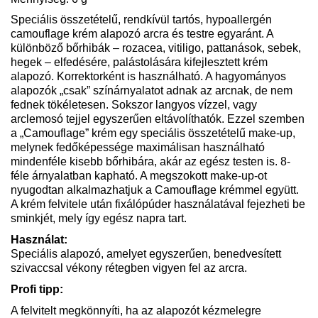
Speciális összetételű, rendkívül tartós, hypoallergén
camouflage krém alapozó arcra és testre egyaránt. A
különböző bőrhibák – rozacea, vitiligo, pattanások, sebek,
hegek – elfedésére, palástolására kifejlesztett krém
alapozó. Korrektorként is használható. A hagyományos
alapozók „csak” színárnyalatot adnak az arcnak, de nem
fednek tökéletesen. Sokszor langyos vízzel, vagy
arclemosó tejjel egyszerűen eltávolíthatók. Ezzel szemben
a „Camouflage” krém egy speciális összetételű make-up,
melynek fedőképessége maximálisan használható
mindenféle kisebb bőrhibára, akár az egész testen is. 8-
féle árnyalatban kapható. A megszokott make-up-ot
nyugodtan alkalmazhatjuk a Camouflage krémmel együtt.
A krém felvitele után fixálópúder használatával fejezheti be
sminkjét, mely így egész napra tart.
Használat:
Speciális alapozó, amelyet egyszerűen, benedvesített
szivaccsal vékony rétegben vigyen fel az arcra.
Profi tipp:
A felvitelt megkönnyíti, ha az alapozót kézmelegre