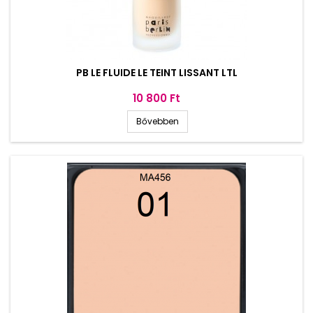
PB LE FLUIDE LE TEINT LISSANT LTL
Ár
10 800 Ft
Bővebben