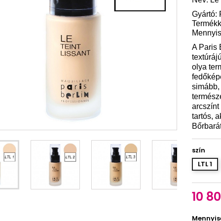
Gyártó: 
Termékk
Mennyis
A Paris 
textúráj
olya te
fedőkép
simább,
természe
arcszínt
tartós, 
Bőrbarát
szín
LTL 1
10 80
Mennyis