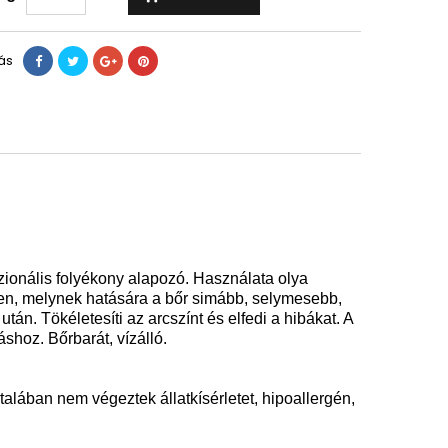
ás
sszionális folyékony alapozó. Használata olya
n, melynek hatására a bőr simább, selymesebb,
n. Tökéletesíti az arcszínt és elfedi a hibákat. A
táshoz. Bőrbarát, vízálló.
alában nem végeztek állatkísérletet, hipoallergén,