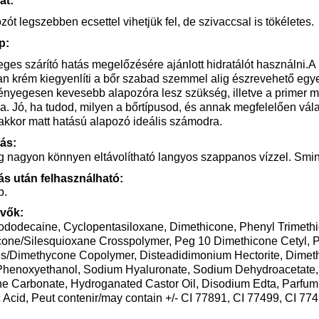
at:
zót legszebben ecsettel vihetjük fel, de szivaccsal is tökéletes.
p:
eges szárító hatás megelőzésére ajánlott hidratálót használni.
A 
lan krém kiegyenlíti a bőr szabad szemmel alig észrevehető egyen
lényegesen kevesebb alapozóra lesz szükség, illetve a primer m
ba. Jó, ha tudod, milyen a bőrtípusod, és annak megfelelően vál
akkor matt hatású alapozó ideális számodra.
tás:
 nagyon könnyen eltávolítható langyos szappanos vízzel. Smink
ás után felhasználható:
p.
vők:
ododecaine, Cyclopentasiloxane, Dimethicone, Phenyl Trimethi
cone/Silesquioxane Crosspolymer, Peg 10 Dimethicone Cetyl, 
es/Dimethycone Copolymer, Disteadidimonium Hectorite, Dimet
 Phenoxyethanol, Sodium Hyaluronate, Sodium Dehydroacetate
e Carbonate, Hydroganated Castor Oil, Disodium Edta, Parfum, 
 Acid, Peut contenir/may contain +/- CI 77891, CI 77499, CI 77