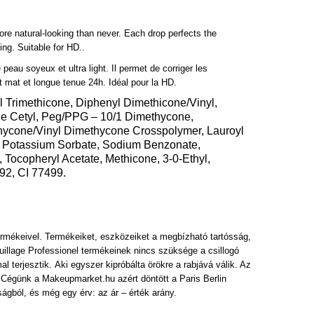
more natural-looking than never. Each drop perfects the
ing. Suitable for HD..
peau soyeux et ultra light. Il permet de corriger les
ent mat et longue tenue 24h. Idéal pour la HD.
 Trimethicone, Diphenyl Dimethicone/Vinyl,
e Cetyl, Peg/PPG – 10/1 Dimethycone,
hycone/Vinyl Dimethycone Crosspolymer, Lauroyl
, Potassium Sorbate, Sodium Benzonate,
Tocopheryl Acetate, Methicone, 3-0-Ethyl,
492, CI 77499.
ermékeivel. Termékeiket, eszközeiket a megbízható tartósság,
quillage Professionel termékeinek nincs szüksége a csillogó
 terjesztik. Aki egyszer kipróbálta örökre a rabjává válik. Az
t. Cégünk a Makeupmarket.hu azért döntött a Paris Berlin
ágból, és még egy érv: az ár – érték arány.