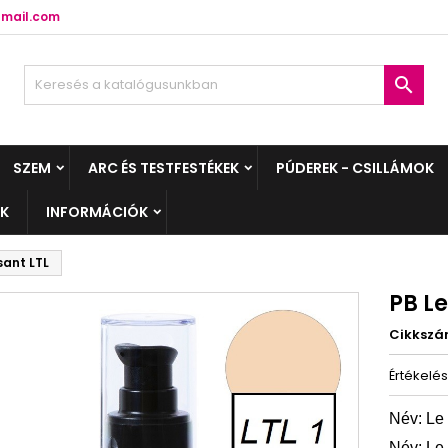
mail.com

SZEM
ARC ÉS TESTFESTÉKEK
PÚDEREK - CSILLÁMOK
EK
INFORMÁCIÓK
ssant LTL
PB Le
Cikksz
Értékelé
Név: Le
Név:
Le 