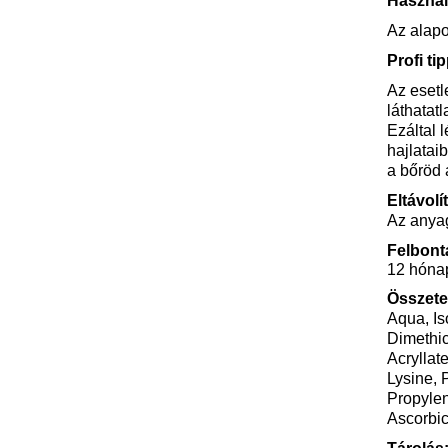
Használ
Az alapo
Profi tip
Az esetl
láthatat
Ezáltal 
hajlatai
a bőröd 
Eltávolí
Az anyag
Felbont
12 hóna
Összete
Aqua, Is
Dimethi
Acryllat
Lysine,
Propylen
Ascorbic