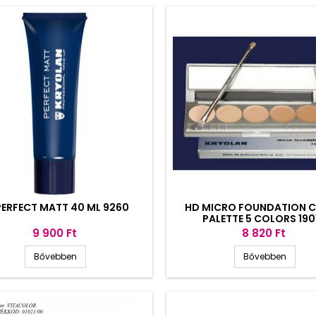
PERFECT MATT 40 ML 9260
HD MICRO FOUNDATION 
PALETTE 5 COLORS 190
Ár
Ár
9 900 Ft
8 820 Ft
Bővebben
Bővebben