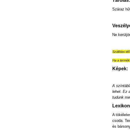
Tárolás
Száraz hűv
Veszély
Ne kerülj
Szállítási id
Ha a termék 
Képek:
A színtábl
lehet. Ez 
tudunk meg
Lexikon
A tökélete
csoda. Te
és bársony