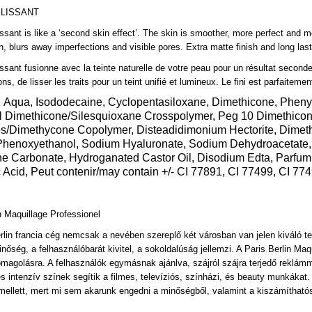
 LISSANT
issant is like a ‘second skin effect’. The skin is smoother, more perfect and 
, blurs away imperfections and visible pores. Extra matte finish and long last
issant fusionne avec la teinte naturelle de votre peau pour un résultat seconde 
ons, de lisser les traits pour un teint unifié et lumineux. Le fini est parfaitem
Aqua, Isododecaine, Cyclopentasiloxane, Dimethicone, Phenyl
:
l Dimethicone/Silesquioxane Crosspolymer, Peg 10 Dimethicon
es/Dimethycone Copolymer, Disteadidimonium Hectorite, Dimet
 Phenoxyethanol, Sodium Hyaluronate, Sodium Dehydroacetate
e Carbonate, Hydroganated Castor Oil, Disodium Edta, Parfum, 
 Acid, Peut contenir/may contain +/- CI 77891, CI 77499, CI 77
n
Maquillage Professionel
rlin francia cég nemcsak a nevében szereplő két városban van jelen kiváló t
inőség, a felhasználóbarát kivitel, a sokoldalúság jellemzi. A Paris Berlin Ma
omagolásra. A felhasználók egymásnak ajánlva, szájról szájra terjedő reklámmal
 és intenzív színek segítik a filmes, televíziós, színházi, és beauty munkáka
ellett, mert mi sem akarunk engedni a minőségből, valamint a kiszámíthatós