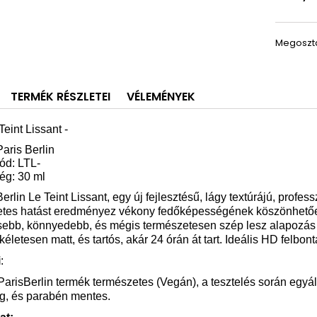
Megoszt
TERMÉK RÉSZLETEI
VÉLEMÉNYEK
Teint Lissant
-
Paris Berlin
ód: LTL-
ég: 30 ml
Berlin Le Teint Lissant, egy új fejlesztésű, lágy textúrájú, profe
etes hatást eredményez vékony fedőképességének köszönhetőe
sebb, könnyedebb, és mégis természetesen szép lesz alapozás utá
ökéletesen matt, és tartós, akár 24 órán át tart. Ideális HD felbon
i
:
arisBerlin termék természetes (Vegán), a tesztelés során egyált
ag, és parabén mentes.