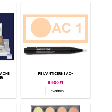
CACHE
PB L'ANTICERNE AC-
15
Ár
8 900 Ft
Bővebben