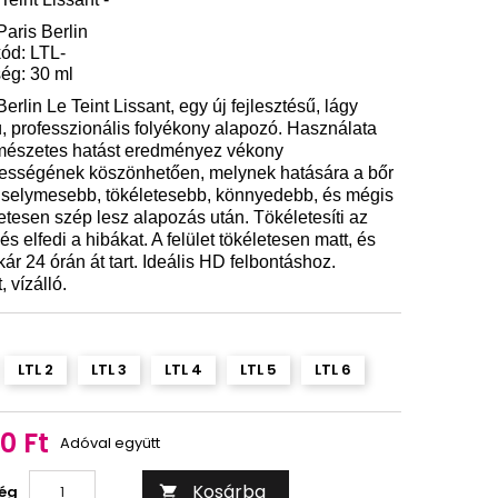
Paris Berlin
ód: LTL-
ég: 30 ml
Berlin Le Teint Lissant, egy új fejlesztésű, lágy
ú, professzionális folyékony alapozó. Használata
rmészetes hatást eredményez vékony
ességének köszönhetően, melynek hatására a bőr
 selymesebb, tökéletesebb, könnyedebb, és mégis
tesen szép lesz alapozás után. Tökéletesíti az
 és elfedi a hibákat. A felület tökéletesen matt, és
akár 24 órán át tart. Ideális HD felbontáshoz.
, vízálló.
LTL 2
LTL 3
LTL 4
LTL 5
LTL 6
0 Ft
Adóval együtt
Kosárba
ég
