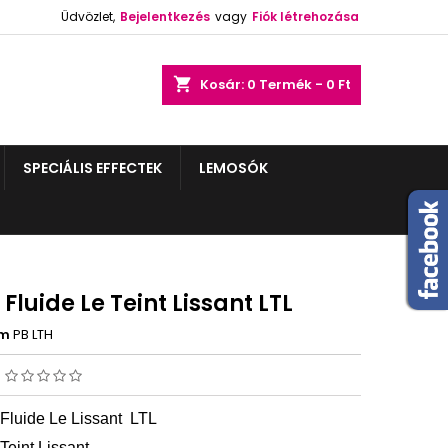
Üdvözlet,
Bejelentkezés
vagy
Fiók létrehozása
shopping_cart
Kosár:
0
Termék - 0 Ft
SPECIÁLIS EFFECTEK
LEMOSÓK
 Fluide Le Teint Lissant LTL
ám
PB LTH
s
 Fluide Le Lissant LTL
Teint Lissant
-