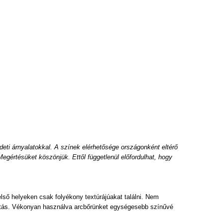
deti árnyalatokkal. A színek elérhetősége országonként eltérő
egértésüket köszönjük. Ettől függetlenül előfordulhat, hogy
első helyeken csak folyékony textúrájúakat találni. Nem
hatás. Vékonyan használva arcbőrünket egységesebb színűvé