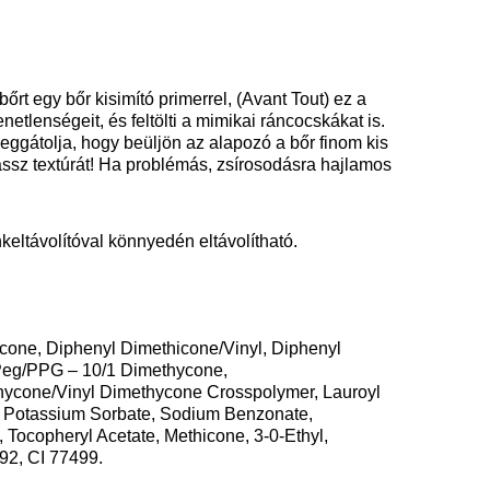
bőrt egy bőr kisimító primerrel, (Avant Tout) ez a
etlenségeit, és feltölti a mimikai ráncocskákat is.
eggátolja, hogy beüljön az alapozó a bőr finom kis
assz textúrát! Ha problémás, zsírosodásra hajlamos
eltávolítóval könnyedén eltávolítható.
cone, Diphenyl Dimethicone/Vinyl, Diphenyl
Peg/PPG – 10/1 Dimethycone,
hycone/Vinyl Dimethycone Crosspolymer, Lauroyl
, Potassium Sorbate, Sodium Benzonate,
Tocopheryl Acetate, Methicone, 3-0-Ethyl,
492, CI 77499.