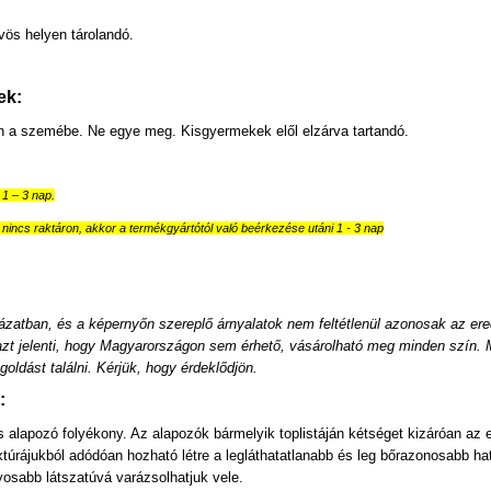
:
ös helyen tárolandó.
ek:
ön a szemébe. Ne egye meg. Kisgyermekek elől elzárva tartandó.
ő 1 – 3 nap.
nincs raktáron, akkor a termékgyártótól való beérkezése utáni 1 - 3 nap
ázatban, és a képernyőn szereplő árnyalatok nem feltétlenül azonosak az ere
azt jelenti, hogy Magyarországon sem érhető, vásárolható meg minden szín. M
oldást találni. Kérjük, hogy érdeklődjön.
:
s alapozó folyékony. Az alapozók bármelyik toplistáján kétséget kizáróan az 
xtúrájukból adódóan hozható létre a legláthatatlanabb és leg bőrazonosabb 
osabb látszatúvá varázsolhatjuk vele.