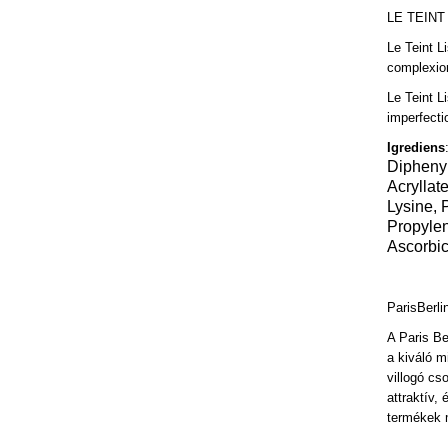
LE TEINT
Le Teint L
complexion
Le Teint L
imperfecti
Igrediens
Dipheny
Acryllat
Lysine,
Propylen
Ascorbic
ParisBerli
A Paris Be
a kiváló m
villogó cs
attraktív,
termékek m