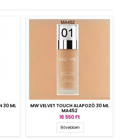
N 30 ML
MW VELVET TOUCH ALAPOZÓ 30 ML
MA452
Ár
16 550 Ft
Bővebben