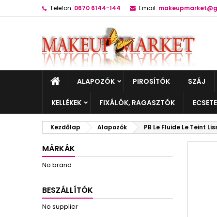
Telefon:
0670 6144-144
Email:
makeupmarket@g
ALAPOZÓK
PIROSÍTÓK
SZÁJ
KELLÉKEK
FIXÁLÓK, RAGASZTÓK
ECSET
Kezdőlap
Alapozók
PB Le Fluide Le Teint Li
MÁRKÁK
No brand
BESZÁLLÍTÓK
No supplier