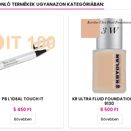
ONLÓ TERMÉKEK UGYANAZON KATEGÓRIÁBAN:
PB L'IDEAL TOUCH IT
KR ULTRA FLUID FOUNDATIO
9130
Ár
Ár
5 450 Ft
6 500 Ft
Bővebben
Bővebben