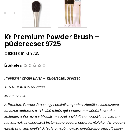
Kr Premium Powder Brush –
púderecset 9725
Cikkszám
Kr 9725
Értékelés
Premium Powder Brush –
púderecset, pírecset
TERMÉK KÓD: 09728/00
Méret: 28 mm
A Premium Powder Brush egy speciálisan professzionális alkalmazásra
tervezett púderecset. A kiváló minőségű természetes sörték keveréke
kellemes puha érzetet biztosít, és ezzel egyidejűleg biztosítja a make-up
művésznek az ellenőrzött biztonság érzését a púder felvitelekor. Az elegáns
ezüstszínű
fém nyéllel. A legfinomabb mókus-, nyestszőrből készült, pihe-