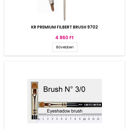
KR PREMIUM FILBERT BRUSH 9702
Ár
4 860 Ft
Bővebben