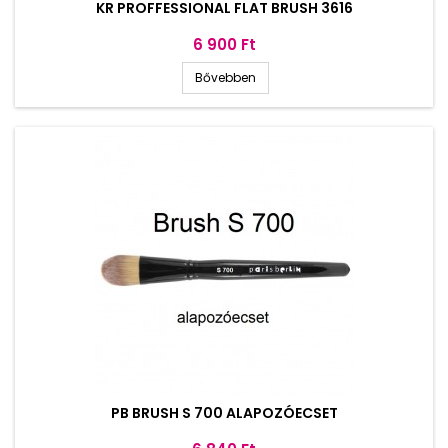
KR PROFFESSIONAL FLAT BRUSH 3616
Ár
6 900 Ft
Bővebben
PB BRUSH S 700 ALAPOZÓECSET