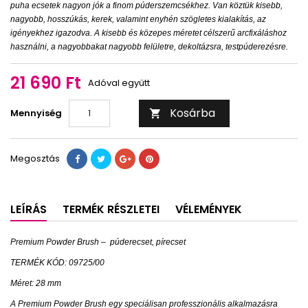
puha ecsetek nagyon jók a finom púderszemcsékhez. Van köztük kisebb,
nagyobb, hosszúkás, kerek, valamint enyhén szögletes kialakítás, az
igényekhez igazodva. A kisebb és közepes méretet célszerű arcfixáláshoz
használni, a nagyobbakat nagyobb felületre, dekoltázsra, testpúderezésre.
21 690 Ft
Adóval együtt
Kosárba
Mennyiség

Megosztás
LEÍRÁS
TERMÉK RÉSZLETEI
VÉLEMÉNYEK
Premium Powder Brush –
púderecset, pírecset
TERMÉK KÓD: 09725/00
Méret: 28 mm
A Premium Powder Brush egy speciálisan professzionális alkalmazásra