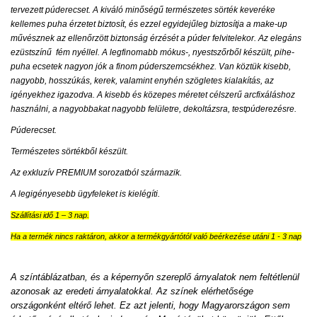
tervezett púderecset. A kiváló minőségű természetes sörték keveréke
kellemes puha érzetet biztosít, és ezzel egyidejűleg biztosítja a make-up
művésznek az ellenőrzött biztonság érzését a púder felvitelekor. Az elegáns
ezüstszínű
fém nyéllel. A legfinomabb mókus-, nyestszőrből készült, pihe-
puha ecsetek nagyon jók a finom púderszemcsékhez. Van köztük kisebb,
nagyobb, hosszúkás, kerek, valamint enyhén szögletes kialakítás, az
igényekhez igazodva. A kisebb és közepes méretet célszerű arcfixáláshoz
használni, a nagyobbakat nagyobb felületre, dekoltázsra, testpúderezésre.
Púderecset.
Természetes sörtékből készült.
Az exkluzív PREMIUM sorozatból származik.
A legigényesebb ügyfeleket is kielégíti.
Szállítási idő 1 – 3 nap.
Ha a termék nincs raktáron, akkor a termékgyártótól való beérkezése utáni 1 - 3 nap
A színtáblázatban, és a képernyőn szereplő árnyalatok nem feltétlenül
azonosak az eredeti árnyalatokkal. Az színek elérhetősége
országonként eltérő lehet. Ez azt jelenti, hogy Magyarországon sem