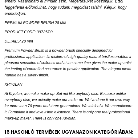
érhető, vásárolható el minden szín. Megértésüket köszönjük. Ettől
függetlenül előfordulhat, hogy tudunk megoldást találni. Kérjük, hogy
érdeklődjön.
PREMIUM POWDER BRUSH 28 MM
PRODUCT CODE: 09725/00
DETAILS: 28 mm
Premium Powder Brush is a powder brush specially designed for
professional application. Its mixture of high-quality natural bristles enables a
pleasant sensation of softness and at the same time gives the make-up artist
the feeling of controlled assurance in powder application. The elegant metal
handle has a silvery finish.
KRYOLAN
At Kryolan, we make make-up. But not like anybody else. Because unlike
everybody else, we actually make our make-up. We‘ve done it our own way
for more than 70 years and three generations. We think of it. We manufacture
it. Formulate it and love it into existence. There is only one real professional
make-up maker. There is only one Kryolan.
16 HASONLÓ TERMÉKEK UGYANAZON KATEGÓRIÁBAN: