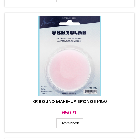
KR ROUND MAKE-UP SPONGE 1450
Ár
650 Ft
Bővebben