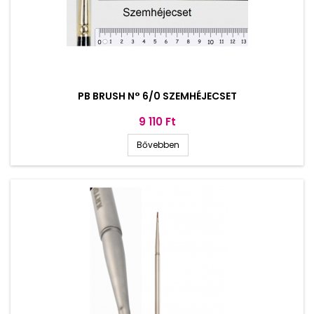
PB BRUSH N° 6/0 SZEMHÉJECSET
Ár
9 110 Ft
Bővebben