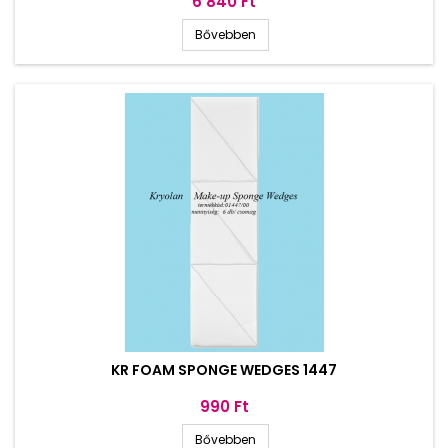
Ár
6 840 Ft
Bővebben
KR FOAM SPONGE WEDGES 1447
Ár
990 Ft
Bővebben