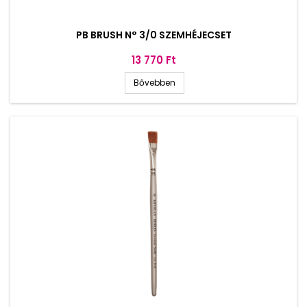
PB BRUSH N° 3/0 SZEMHÉJECSET
Ár
13 770 Ft
Bővebben