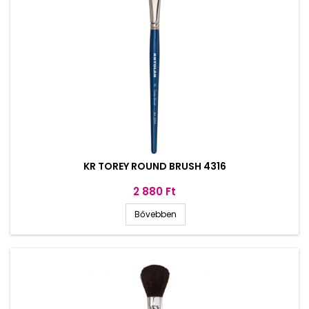
KR TOREY ROUND BRUSH 4316
Ár
2 880 Ft
Bővebben