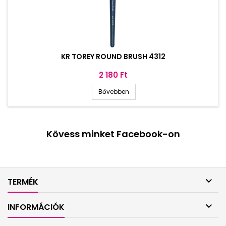
KR TOREY ROUND BRUSH 4312
Ár
2 180 Ft
Bővebben
Kövess minket Facebook-on

TERMÉK

INFORMÁCIÓK