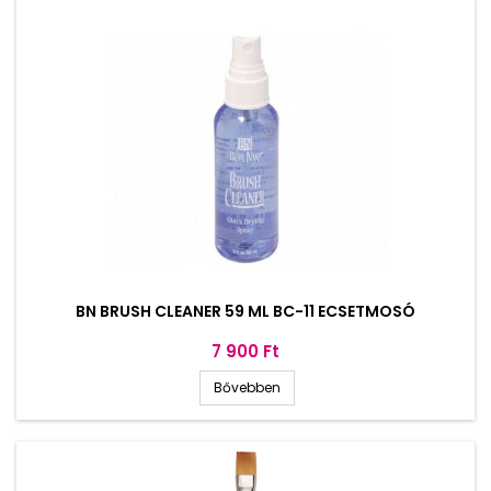
BN BRUSH CLEANER 59 ML BC-11 ECSETMOSÓ
Ár
7 900 Ft
Bővebben