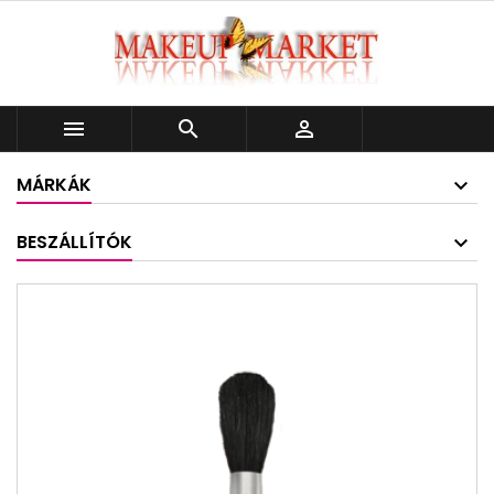



MÁRKÁK
BESZÁLLÍTÓK