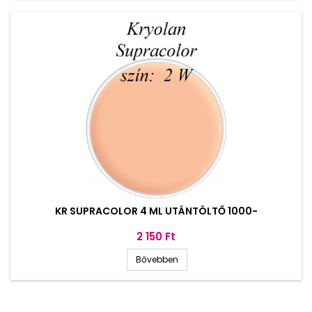
KR SUPRACOLOR 4 ML UTÁNTÖLTŐ 1000-
Ár
2 150 Ft
Bővebben