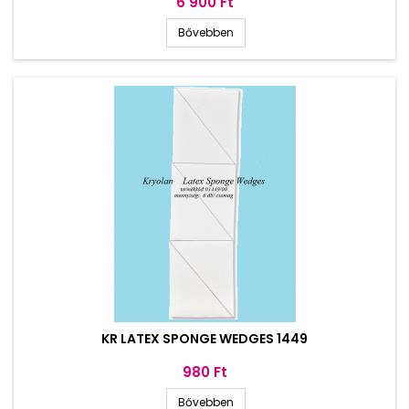
Ár
6 900 Ft
Bővebben
KR LATEX SPONGE WEDGES 1449
Ár
980 Ft
Bővebben