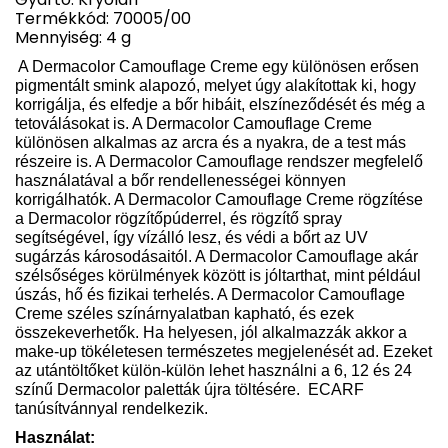
Termékkód: 70005/00
Mennyiség: 4 g
A Dermacolor Camouflage Creme egy különösen erősen
pigmentált smink alapozó, melyet úgy alakítottak ki, hogy
korrigálja, és elfedje a bőr hibáit, elszíneződését és még a
tetoválásokat is. A Dermacolor Camouflage Creme
különösen alkalmas az arcra és a nyakra, de a test más
részeire is. A Dermacolor Camouflage rendszer megfelelő
használatával a bőr rendellenességei könnyen
korrigálhatók. A Dermacolor Camouflage Creme rögzítése
a Dermacolor rögzítőpúderrel, és rögzítő spray
segítségével, így vízálló lesz, és védi a bőrt az UV
sugárzás károsodásaitól. A Dermacolor Camouflage akár
szélsőséges körülmények között is jóltarthat, mint például
úszás, hő és fizikai terhelés. A Dermacolor Camouflage
Creme széles színárnyalatban kapható, és ezek
összekeverhetők. Ha helyesen, jól alkalmazzák akkor a
make-up tökéletesen természetes megjelenését ad. Ezeket
az utántöltőket külön-külön lehet használni a 6, 12 és 24
színű Dermacolor paletták újra töltésére.
ECARF
tanúsítvánnyal rendelkezik.
Használat: