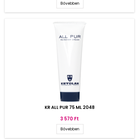
Bővebben
KR ALL PUR 75 ML 2048
Ár
3 570 Ft
Bővebben