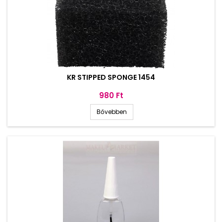
KR STIPPED SPONGE 1454
Ár
980 Ft
Bővebben