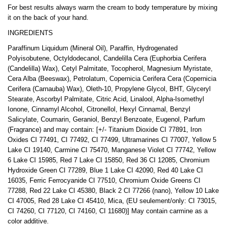
For best results always warm the cream to body temperature by mixing
it on the back of your hand.
INGREDIENTS
Paraffinum Liquidum (Mineral Oil), Paraffin, Hydrogenated
Polyisobutene, Octyldodecanol, Candelilla Cera (Euphorbia Cerifera
(Candelilla) Wax), Cetyl Palmitate, Tocopherol, Magnesium Myristate,
Cera Alba (Beeswax), Petrolatum, Copernicia Cerifera Cera (Copernicia
Cerifera (Carnauba) Wax), Oleth-10, Propylene Glycol, BHT, Glyceryl
Stearate, Ascorbyl Palmitate, Citric Acid, Linalool, Alpha-Isomethyl
Ionone, Cinnamyl Alcohol, Citronellol, Hexyl Cinnamal, Benzyl
Salicylate, Coumarin, Geraniol, Benzyl Benzoate, Eugenol, Parfum
(Fragrance) and may contain: [+/- Titanium Dioxide CI 77891, Iron
Oxides CI 77491, CI 77492, CI 77499, Ultramarines CI 77007, Yellow 5
Lake CI 19140, Carmine CI 75470, Manganese Violet CI 77742, Yellow
6 Lake CI 15985, Red 7 Lake CI 15850, Red 36 CI 12085, Chromium
Hydroxide Green CI 77289, Blue 1 Lake CI 42090, Red 40 Lake CI
16035, Ferric Ferrocyanide CI 77510, Chromium Oxide Greens CI
77288, Red 22 Lake CI 45380, Black 2 CI 77266 (nano), Yellow 10 Lake
CI 47005, Red 28 Lake CI 45410, Mica, (EU seulement/only: CI 73015,
CI 74260, CI 77120, CI 74160, CI 11680)] May contain carmine as a
color additive.