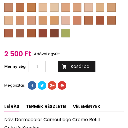
2
3
4
1
2
3
23
1
D
D
D
D
D
D
D
D
D
D
F
F
F
M
M
M
M
M
M
M
3
17
D
0
1/2
1
1
1
1
1
D
D
D
D
D
D
D
D
D
D
1/4
1/2
2/3
3/4
M
M
M
M
M
M
M
M
M
M
2
2
2
2
2
2
3
4
4
5
D
D
D
D
D
D
1/8
1/4
1/2
2/3
3/4
1/2
1/4
M
M
M
M
M
red
5
5
5
6
7
B
1/2
3/4
2 500 Ft
Adóval együtt
Kosárba
Mennyiség

Megosztás
LEÍRÁS
TERMÉK RÉSZLETEI
VÉLEMÉNYEK
Név: Dermacolor Camouflage Creme Refill
Gyártó: Kryolan