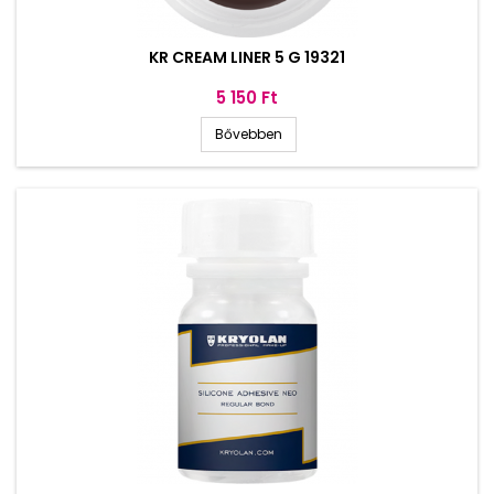
KR CREAM LINER 5 G 19321
Ár
5 150 Ft
Bővebben