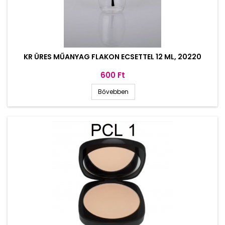
KR ÜRES MŰANYAG FLAKON ECSETTEL 12 ML, 20220
Ár
600 Ft
Bővebben