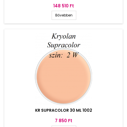
Ár
148 510 Ft
Bővebben
KR SUPRACOLOR 30 ML 1002
Ár
7 850 Ft