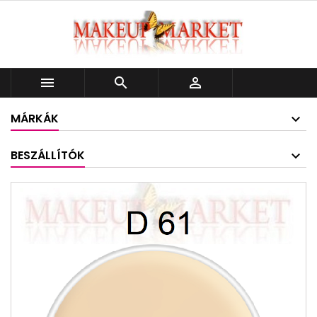



MÁRKÁK
BESZÁLLÍTÓK