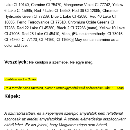
Lake CI 19140, Carmine CI 75470, Manganese Violet CI 77742, Yellow
6 Lake CI 15985, Red 7 Lake CI 15850, Red 36 CI 12085, Chromium
Hydroxide Green CI 77289, Blue 1 Lake CI 42090, Red 40 Lake CI
16035, Ferric Ferrocyanide CI 77510, Chromium Oxide Greens CI
77288, Red 22 Lake CI 45380, Black 2 CI 77266 (nano), Yellow 10 Lake
CI 47005, Red 28 Lake CI 45410, Mica, (EU seulement/only: CI 73015,
CI 74260, CI 77120, CI 74160, CI 11680)] May contain carmine as a
color additive.
Veszélyek:
Ne kerüljön a szemébe. Ne egye meg.
Szállítási idő 1 – 3 nap.
Ha a termék nincs raktáron, akkor a termékgyártótól való beérkezése utáni 1 - 3 nap
Képek:
A színtáblázatban, és a képernyőn szereplő árnyalatok nem feltétlenül
azonosak az eredeti árnyalatokkal. A színek elérhetősége országonként
eltérő lehet. Ez azt jelenti, hogy Magyarországon sem érhető,