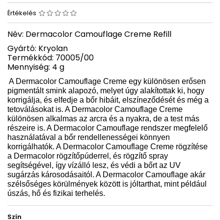
Értékelés
Név: Dermacolor Camouflage Creme Refill
Gyártó: Kryolan
Termékkód: 70005/00
Mennyiség: 4 g
A Dermacolor Camouflage Creme egy különösen erősen
pigmentált smink alapozó, melyet úgy alakítottak ki, hogy
korrigálja, és elfedje a bőr hibáit, elszíneződését és még a
tetoválásokat is. A Dermacolor Camouflage Creme
különösen alkalmas az arcra és a nyakra, de a test más
részeire is. A Dermacolor Camouflage rendszer megfelelő
használatával a bőr rendellenességei könnyen
korrigálhatók. A Dermacolor Camouflage Creme rögzítése
a Dermacolor rögzítőpúderrel, és rögzítő spray
segítségével, így vízálló lesz, és védi a bőrt az UV
sugárzás károsodásaitól. A Dermacolor Camouflage akár
szélsőséges körülmények között is jóltarthat, mint például
úszás, hő és fizikai terhelés.
Szín