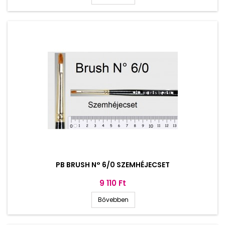
PB BRUSH N° 6/0 SZEMHÉJECSET
Ár
9 110 Ft
Bővebben