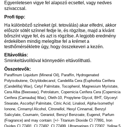
Egyenletesen vigye fel alapozó ecsettel, vagy nedves
szivaccsal.
Profi tipp:
Ha különböző színeket (pl. tetoválás) akar elfedni, akkor
először sötét színnel fedje le, és rögzítse, majd a kívánt
bőrszínt vigye fel, és azt is rögzítse. A legjobb eredmény
érdekében mindig melegítse fel a krémet a
testhőmérsékletre úgy, hogy összekeveri a kezén.
Eltávolítás:
Sminkeltávolítóval könnyedén eltávolítható.
Összetevők:
Paraffinum Liquidum (Mineral Oil), Paraffin, Hydrogenated
Polyisobutene, Octyldodecanol, Candelilla Cera (Euphorbia Cerifera
(Candelilla) Wax), Cetyl Palmitate, Tocopherol, Magnesium Myristate,
Cera Alba (Beeswax), Petrolatum, Copernicia Cerifera Cera (Copernicia
Cerifera (Carnauba) Wax), Oleth-10, Propylene Glycol, BHT, Glyceryl
Stearate, Ascorbyl Palmitate, Citric Acid, Linalool, Alpha-Isomethyl
Ionone, Cinnamyl Alcohol, Citronellol, Hexyl Cinnamal, Benzyl
Salicylate, Coumarin, Geraniol, Benzyl Benzoate, Eugenol, Parfum
(Fragrance) and may contain: [+/- Titanium Dioxide CI 77891, Iron
Oxides CI 77491, CI 77492, CI 77499, Ultramarines CI 77007, Yellow 5