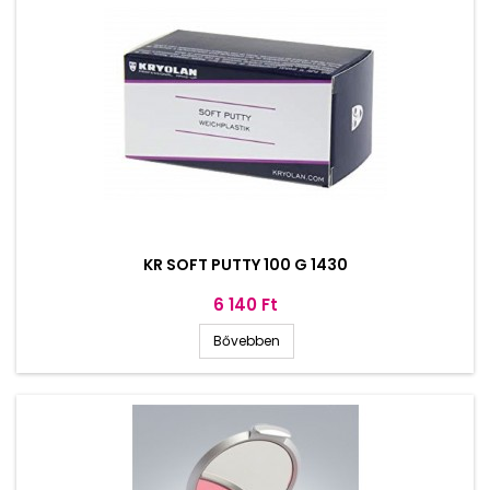
KR SOFT PUTTY 100 G 1430
Ár
6 140 Ft
Bővebben