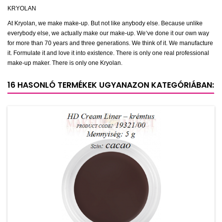
KRYOLAN
At Kryolan, we make make-up. But not like anybody else. Because unlike
everybody else, we actually make our make-up. We‘ve done it our own way
for more than 70 years and three generations. We think of it. We manufacture
it. Formulate it and love it into existence. There is only one real professional
make-up maker. There is only one Kryolan.
16 HASONLÓ TERMÉKEK UGYANAZON KATEGÓRIÁBAN: