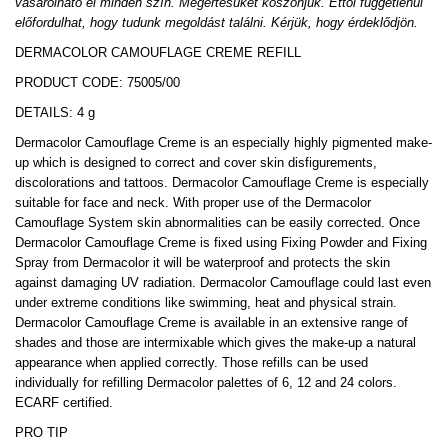
vásárolható el minden szín. Megértésüket köszönjük. Ettől függetlenül
előfordulhat, hogy tudunk megoldást találni. Kérjük, hogy érdeklődjön.
DERMACOLOR CAMOUFLAGE CREME REFILL
PRODUCT CODE: 75005/00
DETAILS: 4 g
Dermacolor Camouflage Creme is an especially highly pigmented make-
up which is designed to correct and cover skin disfigurements,
discolorations and tattoos. Dermacolor Camouflage Creme is especially
suitable for face and neck. With proper use of the Dermacolor
Camouflage System skin abnormalities can be easily corrected. Once
Dermacolor Camouflage Creme is fixed using Fixing Powder and Fixing
Spray from Dermacolor it will be waterproof and protects the skin
against damaging UV radiation. Dermacolor Camouflage could last even
under extreme conditions like swimming, heat and physical strain.
Dermacolor Camouflage Creme is available in an extensive range of
shades and those are intermixable which gives the make-up a natural
appearance when applied correctly. Those refills can be used
individually for refilling Dermacolor palettes of 6, 12 and 24 colors.
ECARF certified.
PRO TIP