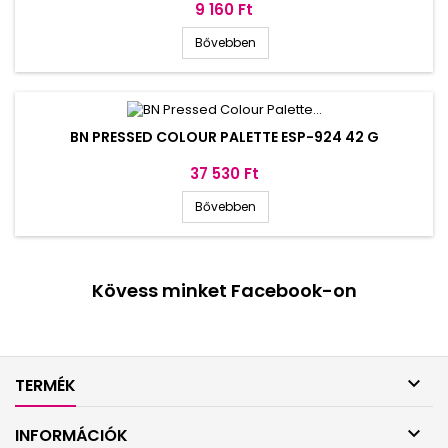
Ár
9 160 Ft
Bővebben
BN PRESSED COLOUR PALETTE ESP-924 42 G
Ár
37 530 Ft
Bővebben
Kövess minket Facebook-on

TERMÉK

INFORMÁCIÓK