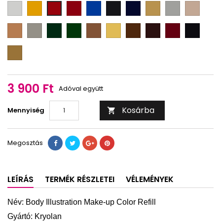
070
509
080
510
517
545
gold
silver
1
079
w
4
FF
095
512
NB
523
043
046
081
black
w
7
blue
old
gold
3 900 Ft
Adóval együtt
Kosárba
Mennyiség

Megosztás
LEÍRÁS
TERMÉK RÉSZLETEI
VÉLEMÉNYEK
Név: Body Illustration Make-up Color Refill
Gyártó: Kryolan