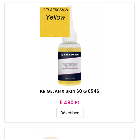
KR GELAFIX SKIN 60 G 6546
Ár
5 480 Ft
Bővebben