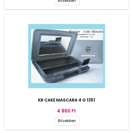
Bővebben
KR CAKE MASCARA 4 G 1351
Ár
4 860 Ft
Bővebben