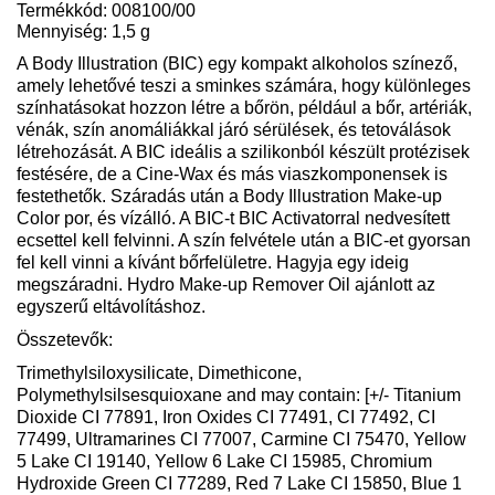
Termékkód: 008100/00
Mennyiség: 1,5 g
A Body Illustration (BIC) egy kompakt alkoholos színező,
amely lehetővé teszi a sminkes számára, hogy különleges
színhatásokat hozzon létre a bőrön, például a bőr, artériák,
vénák, szín anomáliákkal járó sérülések, és tetoválások
létrehozását. A BIC ideális a szilikonból készült protézisek
festésére, de a Cine-Wax és más viaszkomponensek is
festethetők. Száradás után a Body Illustration Make-up
Color por, és vízálló. A BIC-t BIC Activatorral nedvesített
ecsettel kell felvinni. A szín felvétele után a BIC-et gyorsan
fel kell vinni a kívánt bőrfelületre. Hagyja egy ideig
megszáradni. Hydro Make-up Remover Oil ajánlott az
egyszerű eltávolításhoz.
Összetevők:
Trimethylsiloxysilicate, Dimethicone,
Polymethylsilsesquioxane and may contain: [+/- Titanium
Dioxide CI 77891, Iron Oxides CI 77491, CI 77492, CI
77499, Ultramarines CI 77007, Carmine CI 75470, Yellow
5 Lake CI 19140, Yellow 6 Lake CI 15985, Chromium
Hydroxide Green CI 77289, Red 7 Lake CI 15850, Blue 1