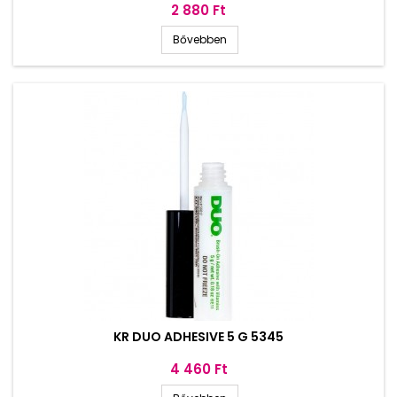
Ár
2 880 Ft
Bővebben
KR DUO ADHESIVE 5 G 5345
Ár
4 460 Ft