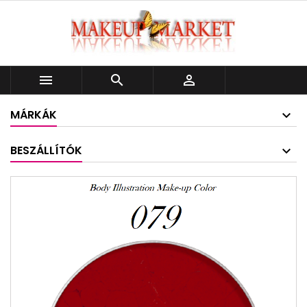



MÁRKÁK
BESZÁLLÍTÓK