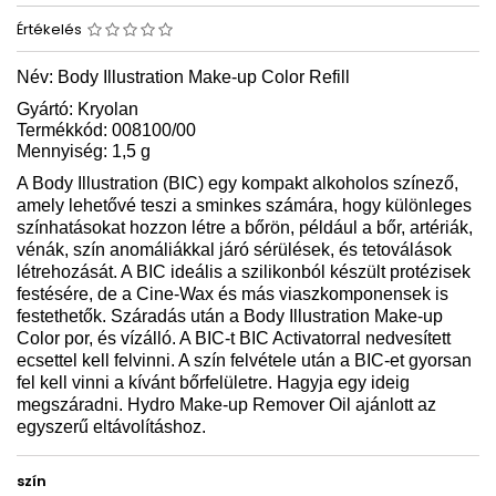
Értékelés
Név: Body Illustration Make-up Color Refill
Gyártó: Kryolan
Termékkód: 008100/00
Mennyiség: 1,5 g
A Body Illustration (BIC) egy kompakt alkoholos színező,
amely lehetővé teszi a sminkes számára, hogy különleges
színhatásokat hozzon létre a bőrön, például a bőr, artériák,
vénák, szín anomáliákkal járó sérülések, és tetoválások
létrehozását. A BIC ideális a szilikonból készült protézisek
festésére, de a Cine-Wax és más viaszkomponensek is
festethetők. Száradás után a Body Illustration Make-up
Color por, és vízálló. A BIC-t BIC Activatorral nedvesített
ecsettel kell felvinni. A szín felvétele után a BIC-et gyorsan
fel kell vinni a kívánt bőrfelületre. Hagyja egy ideig
megszáradni. Hydro Make-up Remover Oil ajánlott az
egyszerű eltávolításhoz.
szín