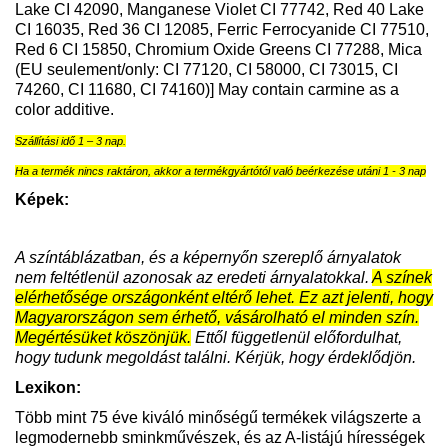
Lake CI 42090, Manganese Violet CI 77742, Red 40 Lake
CI 16035, Red 36 CI 12085, Ferric Ferrocyanide CI 77510,
Red 6 CI 15850, Chromium Oxide Greens CI 77288, Mica
(EU seulement/only: CI 77120, CI 58000, CI 73015, CI
74260, CI 11680, CI 74160)] May contain carmine as a
color additive.
Szállítási idő 1 – 3 nap.
Ha a termék nincs raktáron, akkor a termékgyártótól való beérkezése utáni 1 - 3 nap
Képek:
A színtáblázatban, és a képernyőn szereplő árnyalatok
nem feltétlenül azonosak az eredeti árnyalatokkal.
A színek
elérhetősége országonként eltérő lehet. Ez azt jelenti, hogy
Magyarországon sem érhető, vásárolható el minden szín.
Megértésüket köszönjük.
Ettől függetlenül előfordulhat,
hogy tudunk megoldást találni. Kérjük, hogy érdeklődjön.
Lexikon:
Több mint 75 éve kiváló minőségű termékek világszerte a
legmodernebb sminkművészek, és az A-listájú hírességek