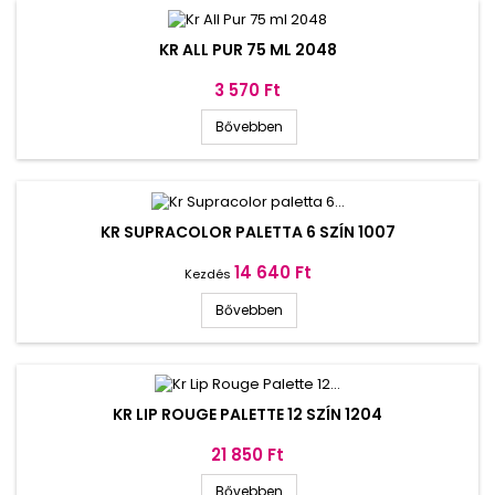
KR ALL PUR 75 ML 2048
Ár
3 570 Ft
Bővebben
KR SUPRACOLOR PALETTA 6 SZÍN 1007
Ár
14 640 Ft
Kezdés
Bővebben
KR LIP ROUGE PALETTE 12 SZÍN 1204
Ár
21 850 Ft
Bővebben