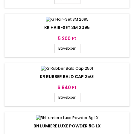
KR HAIR-SET 3M 2095
Ár
5 200 Ft
Bővebben
KR RUBBER BALD CAP 2501
Ár
6 840 Ft
Bővebben
BN LUMIERE LUXE POWDER 8G LX