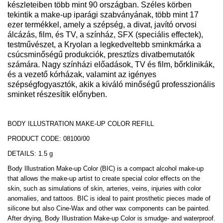
készleteiben több mint 90 országban. Széles körben
tekintik a make-up iparági szabványának, több mint 17
ezer termékkel, amely a szépség, a divat, javító orvosi
álcázás, film, és TV, a színház, SFX (speciális effectek),
testművészet, a Kryolan a legkedveltebb sminkmárka a
csúcsminőségű produkciók, presztízs divatbemutatók
számára. Nagy színházi előadások, TV és film, bőrklinikák,
és a vezető kórházak, valamint az igényes
szépségfogyasztók, akik a kiváló minőségű professzionális
sminket részesítik előnyben.
BODY ILLUSTRATION MAKE-UP COLOR REFILL
PRODUCT CODE: 08100/00
DETAILS: 1.5 g
Body Illustration Make-up Color (BIC) is a compact alcohol make-up
that allows the make-up artist to create special color effects on the
skin, such as simulations of skin, arteries, veins, injuries with color
anomalies, and tattoos. BIC is ideal to paint prosthetic pieces made of
silicone but also Cine-Wax and other wax components can be painted.
After drying, Body Illustration Make-up Color is smudge- and waterproof.