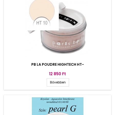
PB LA POUDRE HIGHTECH HT-
Ár
12 850 Ft
Bővebben