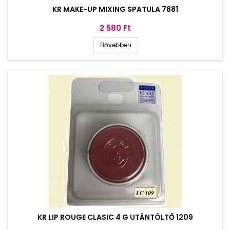
KR MAKE-UP MIXING SPATULA 7881
Ár
2 580 Ft
Bővebben
KR LIP ROUGE CLASIC 4 G UTÁNTÖLTŐ 1209