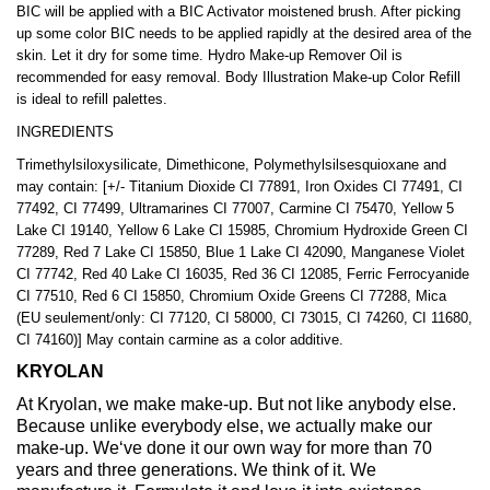
BIC will be applied with a BIC Activator moistened brush. After picking
up some color BIC needs to be applied rapidly at the desired area of the
skin. Let it dry for some time. Hydro Make-up Remover Oil is
recommended for easy removal. Body Illustration Make-up Color Refill
is ideal to refill palettes.
INGREDIENTS
Trimethylsiloxysilicate, Dimethicone, Polymethylsilsesquioxane and
may contain: [+/- Titanium Dioxide CI 77891, Iron Oxides CI 77491, CI
77492, CI 77499, Ultramarines CI 77007, Carmine CI 75470, Yellow 5
Lake CI 19140, Yellow 6 Lake CI 15985, Chromium Hydroxide Green CI
77289, Red 7 Lake CI 15850, Blue 1 Lake CI 42090, Manganese Violet
CI 77742, Red 40 Lake CI 16035, Red 36 CI 12085, Ferric Ferrocyanide
CI 77510, Red 6 CI 15850, Chromium Oxide Greens CI 77288, Mica
(EU seulement/only: CI 77120, CI 58000, CI 73015, CI 74260, CI 11680,
CI 74160)] May contain carmine as a color additive.
KRYOLAN
At Kryolan, we make make-up. But not like anybody else.
Because unlike everybody else, we actually make our
make-up. We‘ve done it our own way for more than 70
years and three generations. We think of it. We