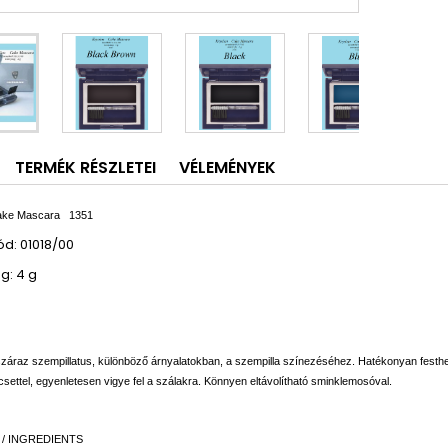
TERMÉK RÉSZLETEI
VÉLEMÉNYEK
Cake Mascara
1351
d: 01018/00
g: 4 g
záraz szempillatus, különböző árnyalatokban, a szempilla színezéséhez. Hatékonyan festhet
csettel, egyenletesen vigye fel a szálakra. Könnyen eltávolítható sminklemosóval.
 / INGREDIENTS