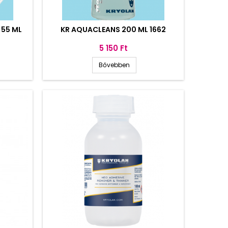
 55 ML
KR AQUACLEANS 200 ML 1662
Ár
5 150 Ft
Bővebben