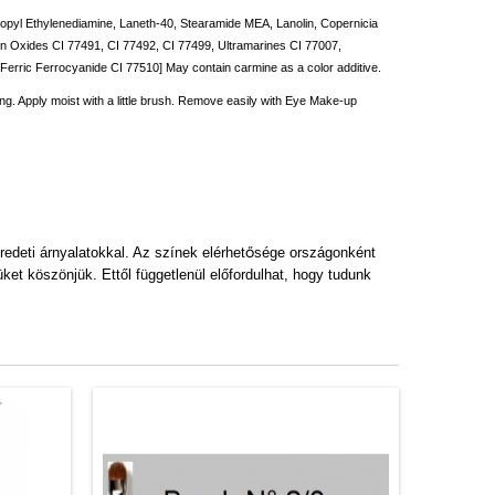
propyl Ethylenediamine, Laneth-40, Stearamide MEA, Lanolin, Copernicia
on Oxides CI 77491, CI 77492, CI 77499, Ultramarines CI 77007,
rric Ferrocyanide CI 77510] May contain carmine as a color additive.
ing. Apply moist with a little brush. Remove easily with Eye Make-up
ő
redeti
á
rnyalatokkal. Az sz
í
nek el
é
rhet
s
é
ge orsz
á
gonk
é
nt
et köszönjük. Ettől függetlenül előfordulhat, hogy tudunk