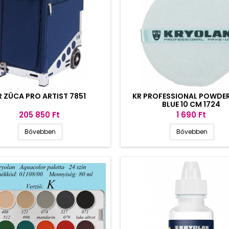
R ZÜCA PRO ARTIST 7851
KR PROFESSIONAL POWDER
BLUE 10 CM 1724
Ár
Ár
205 850 Ft
1 690 Ft
Bővebben
Bővebben