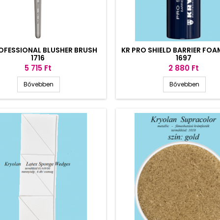
OFESSIONAL BLUSHER BRUSH
KR PRO SHIELD BARRIER FOA
1716
1697
Ár
Ár
5 715 Ft
2 880 Ft
Bővebben
Bővebben