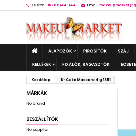
Telefon:
0670 6144-144
Email:
makeupmarket@g
ALAPOZÓK
PIROSÍTÓK
SZÁJ
KELLÉKEK
FIXÁLÓK, RAGASZTÓK
ECSET
Kezdőlap
Kr Cake Mascara 4 g 1351
MÁRKÁK
No brand
BESZÁLLÍTÓK
No supplier