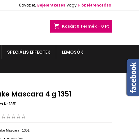
Üdvözlet,
Bejelentkezés
vagy
Fiók létrehozása
shopping_cart
Kosár:
0
Termék - 0 Ft
SPECIÁLIS EFFECTEK
LEMOSÓK
ake Mascara 4 g 1351
ám
Kr 1351
s
Cake Mascara
1351