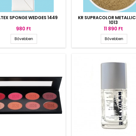
ATEX SPONGE WEDGES 1449
KR SUPRACOLOR METALLIC
1013
Ár
Ár
980 Ft
11 890 Ft
Bővebben
Bővebben