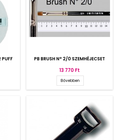
 PUFF
PB BRUSH N° 2/0 SZEMHÉJECSET
Ár
13 770 Ft
Bővebben