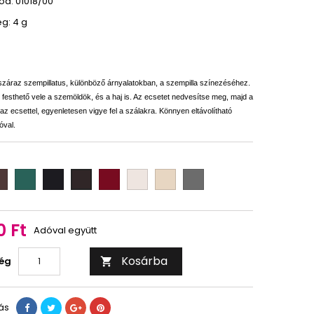
d: 01018/00
g: 4 g
száraz szempillatus, különböző árnyalatokban, a szempilla színezéséhez.
festhető vele a szemöldök, és a haj is. Az ecsetet nedvesítse meg, majd a
 az ecsettel, egyenletesen vigye fel a szálakra. Könnyen eltávolítható
óval.
own
green
black
red
white
ivory
grey
black
brown
0 Ft
Adóval együtt
Kosárba
ég

ás