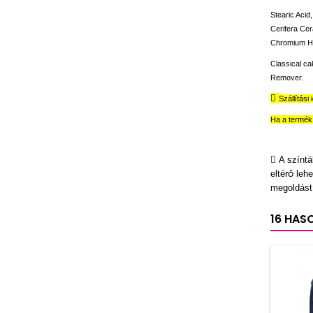
Stearic Acid
Cerifera Cer
Chromium Hy
Classical ca
Remover.

Szállítási 
Ha a termék 
 A színtá
ő
elt
é
r
lehe
megoldást 
16 HAS