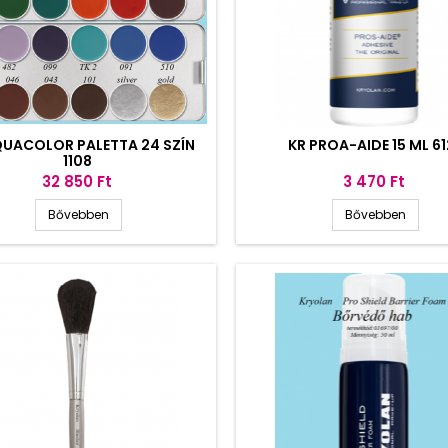
QUACOLOR PALETTA 24 SZÍN
KR PROA-AIDE 15 ML 61
1108
Ár
Ár
32 850 Ft
3 470 Ft
Bővebben
Bővebben