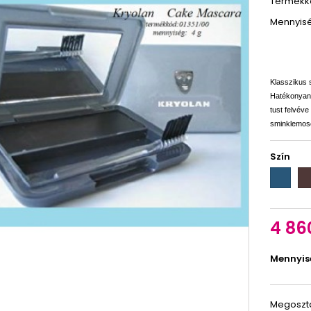
Termékkó
Mennyisé
Klasszikus 
Hatékonyan 
tust felvéve
sminklemos
Szín
blue
br
4 86
Mennyis
Megoszt