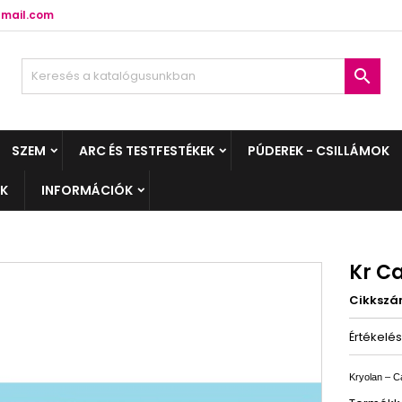
mail.com

SZEM
ARC ÉS TESTFESTÉKEK
PÚDEREK - CSILLÁMOK
EK
INFORMÁCIÓK
Kr C
Cikksz
Értékelé
Kryolan – 