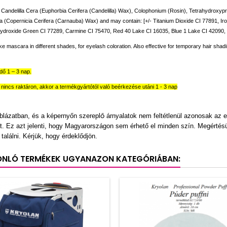
, Candelilla Cera (Euphorbia Cerifera (Candelilla) Wax), Colophonium (Rosin), Tetrahydroxy
a (Copernicia Cerifera (Carnauba) Wax) and may contain: [+/- Titanium Dioxide CI 77891, Ir
droxide Green CI 77289, Carmine CI 75470, Red 40 Lake CI 16035, Blue 1 Lake CI 42090, Fe
ke mascara in different shades, for eyelash coloration. Also effective for temporary hair shad
idő 1 – 3 nap.
nincs raktáron, akkor a termékgyártótól való beérkezése utáni 1 - 3 nap
ő
blázatban, és a képernyőn szerepl
á
rnyalatok nem felt
é
tlen
ü
l azonosak az e
t. Ez azt jelenti, hogy Magyarországon sem érhető el minden szín. Megértésük
találni. Kérjük, hogy érdeklődjön.
ONLÓ TERMÉKEK UGYANAZON KATEGÓRIÁBAN: