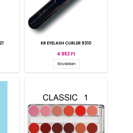
21
KR EYELASH CURLER 9310
Ár
4 953 Ft
Bővebben