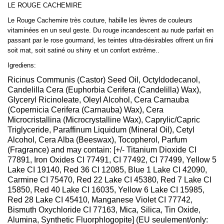
LE ROUGE CACHEMIRE
Le Rouge Cachemire très couture, habille les lèvres de couleurs
vitaminées en un seul geste. Du rouge incandescent au nude parfait en
passant par le rose gourmand, les teintes ultra-désirables offrent un fini
soit mat, soit satiné ou shiny et un confort extrême..
Igrediens:
Ricinus Communis (Castor) Seed Oil, Octyldodecanol,
Candelilla Cera (Euphorbia Cerifera (Candelilla) Wax),
Glyceryl Ricinoleate, Oleyl Alcohol, Cera Carnauba
(Copernicia Cerifera (Carnauba) Wax), Cera
Microcristallina (Microcrystalline Wax), Caprylic/Capric
Triglyceride, Paraffinum Liquidum (Mineral Oil), Cetyl
Alcohol, Cera Alba (Beeswax), Tocopherol, Parfum
(Fragrance) and may contain: [+/- Titanium Dioxide CI
77891, Iron Oxides CI 77491, CI 77492, CI 77499, Yellow 5
Lake CI 19140, Red 36 CI 12085, Blue 1 Lake CI 42090,
Carmine CI 75470, Red 22 Lake CI 45380, Red 7 Lake CI
15850, Red 40 Lake CI 16035, Yellow 6 Lake CI 15985,
Red 28 Lake CI 45410, Manganese Violet CI 77742,
Bismuth Oxychloride CI 77163, Mica, Silica, Tin Oxide,
Alumina, Synthetic Fluorphlogopite] (EU seulement/only: