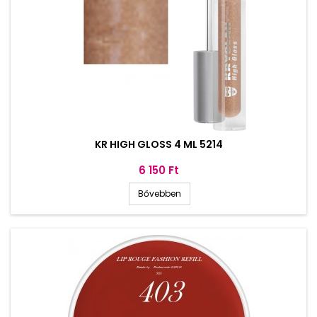
KR HIGH GLOSS 4 ML 5214
Ár
6 150 Ft
Bővebben