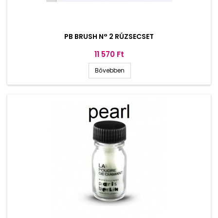
PB BRUSH N° 2 RÚZSECSET
Ár
11 570 Ft
Bővebben