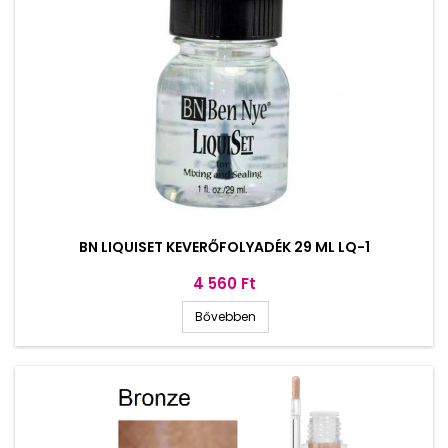
BN LIQUISET KEVERŐFOLYADÉK 29 ML LQ-1
Ár
4 560 Ft
Bővebben