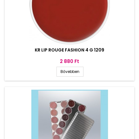
KR LIP ROUGE FASHION 4 G 1209
Ár
2 880 Ft
Bővebben