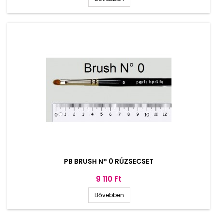
PB BRUSH N° 0 RÚZSECSET
Ár
9 110 Ft
Bővebben