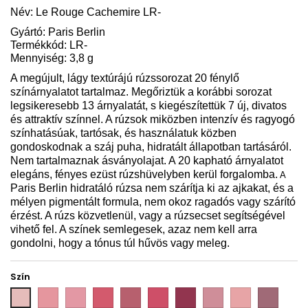
Név:
Le Rouge Cachemire LR
-
Gyártó: Paris Berlin
Termékkód: LR-
Mennyiség: 3,8 g
A megújult, lágy textúrájú rúzssorozat 20 fénylő
színárnyalatot tartalmaz. Megőriztük a korábbi sorozat
legsikeresebb 13 árnyalatát, s kiegészítettük 7 új, divatos
és attraktív színnel. A rúzsok miközben intenzív és ragyogó
színhatásúak, tartósak, és használatuk közben
gondoskodnak a száj puha, hidratált állapotban tartásáról.
Nem tartalmaznak ásványolajat. A 20 kapható árnyalatot
elegáns, fényes ezüst rúzshüvelyben kerül forgalomba.
A
Paris Berlin hidratáló rúzsa nem szárítja ki az ajkakat, és a
mélyen pigmentált formula, nem okoz ragadós vagy szárító
érzést. A rúzs közvetlenül, vagy a rúzsecset segítségével
vihető fel. A színek semlegesek, azaz nem kell arra
gondolni, hogy a tónus túl hűvös vagy meleg.
Szín
PB
PB
PB
PB
PB
PB
PB
PB
PB
PB
LR-
LR-
LR-
LR-
LR-
LR-
LR-
LR-
LR-
LR-