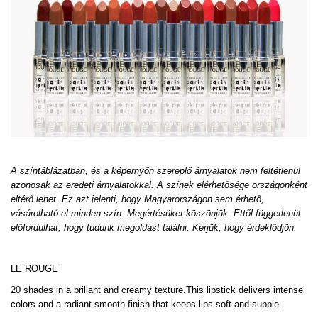
A színtáblázatban, és a képernyőn szereplő árnyalatok nem feltétlenül
azonosak az eredeti árnyalatokkal. A színek elérhetősége országonként
eltérő lehet. Ez azt jelenti, hogy Magyarországon sem érhető,
vásárolható el minden szín. Megértésüket köszönjük. Ettől függetlenül
előfordulhat, hogy tudunk megoldást találni. Kérjük, hogy érdeklődjön.
LE ROUGE
20 shades in a brillant and creamy texture.This lipstick delivers intense
colors and a radiant smooth finish that keeps lips soft and supple.