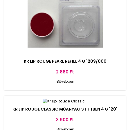
KR LIP ROUGE PEARL REFILL 4 G 1209/000
Ár
2 880 Ft
Bővebben
KR LIP ROUGE CLASSIC MŰANYAG STIFTBEN 4 G 1201
Ár
3 900 Ft
Bővebben