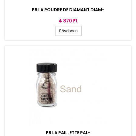
PB LA POUDRE DE DIAMANT DIAM-
Ár
4 870 Ft
Bővebben
PB LA PAILLETTE PAL-