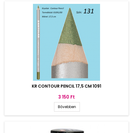
KR CONTOUR PENCIL 17,5 CM 1091
Ár
3 150 Ft
Bővebben