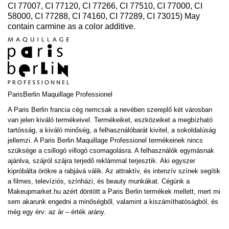
CI 77007, CI 77120, CI 77266, CI 77510, CI 77000, CI
58000, CI 77288, CI 74160, CI 77289, CI 73015) May
contain carmine as a color additive.
ParisBerlin
Maquillage Professionel
A Paris Berlin francia cég nemcsak a nevében szereplő két városban
van jelen kiváló termékeivel. Termékeiket, eszközeiket a megbízható
tartósság, a kiváló minőség, a felhasználóbarát kivitel, a sokoldalúság
jellemzi. A Paris Berlin Maquillage Professionel termékeinek nincs
szüksége a csillogó villogó csomagolásra. A felhasználók egymásnak
ajánlva, szájról szájra terjedő reklámmal terjesztik. Aki egyszer
kipróbálta örökre a rabjává válik. Az attraktív, és intenzív színek segítik
a filmes, televíziós, színházi, és beauty munkákat. Cégünk a
Makeupmarket.hu azért döntött a Paris Berlin termékek mellett, mert mi
sem akarunk engedni a minőségből, valamint a kiszámíthatóságból, és
még egy érv: az ár – érték arány.