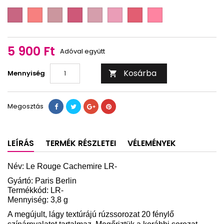
303
304
312
315
316
330
331
333
338
301
PB
PB
PB
PB
PB
PB
PB
PB
LR-
LR-
LR-
LR-
LR-
LR-
LR-
LR-
339
340
341
342
343
344
345
346
5 900 Ft
Adóval együtt
Kosárba
Mennyiség

Megosztás
LEÍRÁS
TERMÉK RÉSZLETEI
VÉLEMÉNYEK
Név:
Le Rouge Cachemire LR
-
Gyártó: Paris Berlin
Termékkód: LR-
Mennyiség: 3,8 g
A megújult, lágy textúrájú rúzssorozat 20 fénylő