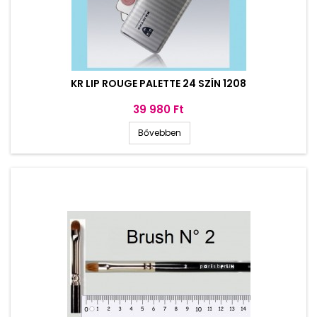
KR LIP ROUGE PALETTE 24 SZÍN 1208
Ár
39 980 Ft
Bővebben