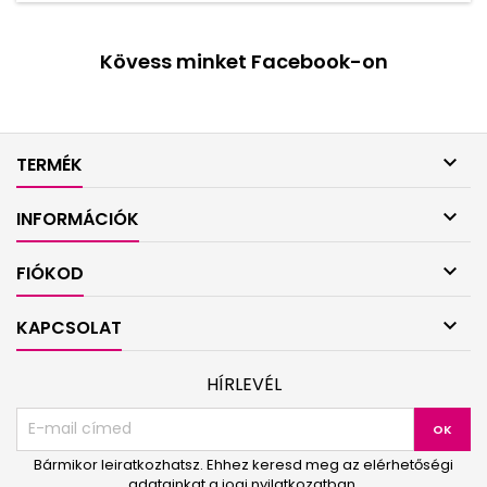
Kövess minket Facebook-on

TERMÉK

INFORMÁCIÓK

FIÓKOD

KAPCSOLAT
HÍRLEVÉL
Bármikor leiratkozhatsz. Ehhez keresd meg az elérhetőségi
adatainkat a jogi nyilatkozatban.