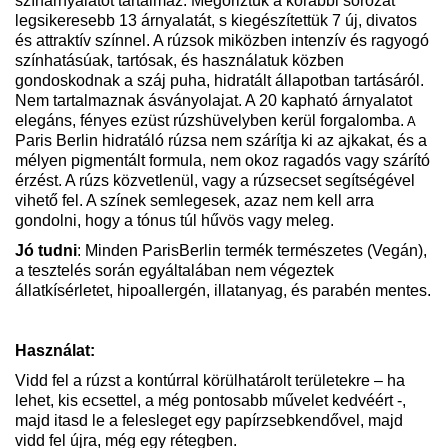
színárnyalatot tartalmaz. Megőriztük a korábbi sorozat
legsikeresebb 13 árnyalatát, s kiegészítettük 7 új, divatos
és attraktív színnel. A rúzsok miközben intenzív és ragyogó
színhatásúak, tartósak, és használatuk közben
gondoskodnak a száj puha, hidratált állapotban tartásáról.
Nem tartalmaznak ásványolajat. A 20 kapható árnyalatot
elegáns, fényes ezüst rúzshüvelyben kerül forgalomba.
A
Paris Berlin hidratáló rúzsa nem szárítja ki az ajkakat, és a
mélyen pigmentált formula, nem okoz ragadós vagy szárító
érzést. A rúzs közvetlenül, vagy a rúzsecset segítségével
vihető fel. A színek semlegesek, azaz nem kell arra
gondolni, hogy a tónus túl hűvös vagy meleg.
Jó tudni
: Minden ParisBerlin termék természetes (Vegán),
a tesztelés során egyáltalában nem végeztek
állatkísérletet, hipoallergén, illatanyag, és parabén mentes.
Használat:
Vidd fel a rúzst a kontúrral körülhatárolt területekre – ha
lehet, kis ecsettel, a még pontosabb művelet kedvéért -,
majd itasd le a felesleget egy papírzsebkendővel, majd
vidd fel újra, még egy rétegben.