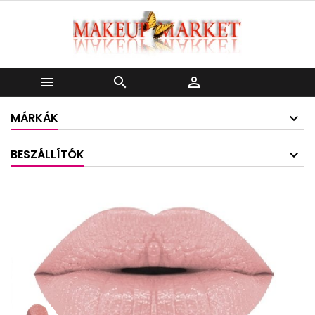



MÁRKÁK
BESZÁLLÍTÓK