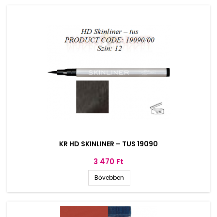
KR HD SKINLINER – TUS 19090
Ár
3 470 Ft
Bővebben