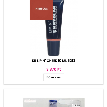
KR LIP N' CHEEK 10 ML 5213
Ár
3 870 Ft
Bővebben