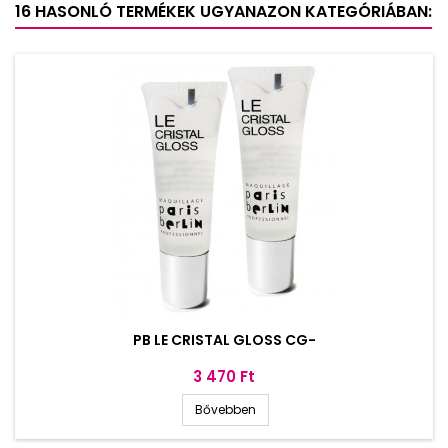
16 HASONLÓ TERMÉKEK UGYANAZON KATEGÓRIÁBAN:
PB LE CRISTAL GLOSS CG-
Ár
3 470 Ft
Bővebben