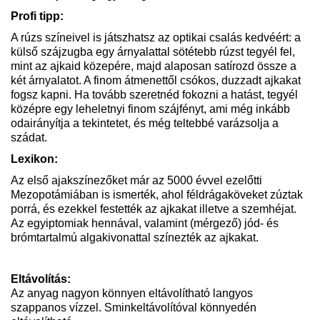
Profi tipp:
A rúzs színeivel is játszhatsz az optikai csalás kedvéért: a
külső szájzugba egy árnyalattal sötétebb rúzst tegyél fel,
mint az ajkaid közepére, majd alaposan satírozd össze a
két árnyalatot. A finom átmenettől csókos, duzzadt ajkakat
fogsz kapni. Ha tovább szeretnéd fokozni a hatást, tegyél
középre egy leheletnyi finom szájfényt, ami még inkább
odairányítja a tekintetet, és még teltebbé varázsolja a
szádat.
Lexikon:
Az első ajakszínezőket már az 5000 évvel ezelőtti
Mezopotámiában is ismerték, ahol féldrágaköveket zúztak
porrá, és ezekkel festették az ajkakat illetve a szemhéjat.
Az egyiptomiak hennával, valamint (mérgező) jód- és
brómtartalmú algakivonattal színezték az ajkakat.
Eltávolítás:
Az anyag nagyon könnyen eltávolítható langyos
szappanos vízzel. Sminkeltávolítóval könnyedén