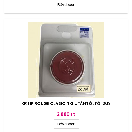
Bővebben
KR LIP ROUGE CLASIC 4 G UTÁNTÖLTŐ 1209
Ár
2 880 Ft
Bővebben