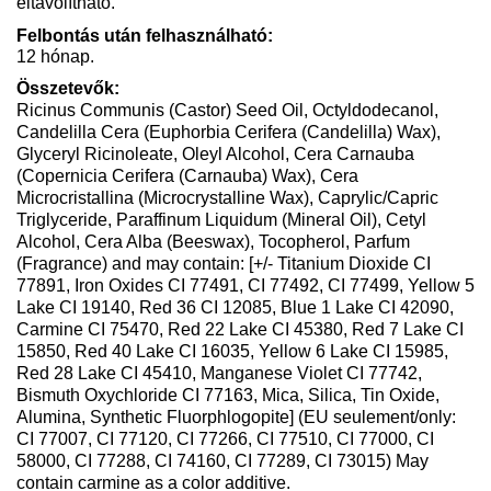
eltávolítható.
Felbontás után felhasználható:
12 hónap.
Összetevők:
Ricinus Communis (Castor) Seed Oil, Octyldodecanol,
Candelilla Cera (Euphorbia Cerifera (Candelilla) Wax),
Glyceryl Ricinoleate, Oleyl Alcohol, Cera Carnauba
(Copernicia Cerifera (Carnauba) Wax), Cera
Microcristallina (Microcrystalline Wax), Caprylic/Capric
Triglyceride, Paraffinum Liquidum (Mineral Oil), Cetyl
Alcohol, Cera Alba (Beeswax), Tocopherol, Parfum
(Fragrance) and may contain: [+/- Titanium Dioxide CI
77891, Iron Oxides CI 77491, CI 77492, CI 77499, Yellow 5
Lake CI 19140, Red 36 CI 12085, Blue 1 Lake CI 42090,
Carmine CI 75470, Red 22 Lake CI 45380, Red 7 Lake CI
15850, Red 40 Lake CI 16035, Yellow 6 Lake CI 15985,
Red 28 Lake CI 45410, Manganese Violet CI 77742,
Bismuth Oxychloride CI 77163, Mica, Silica, Tin Oxide,
Alumina, Synthetic Fluorphlogopite] (EU seulement/only:
CI 77007, CI 77120, CI 77266, CI 77510, CI 77000, CI
58000, CI 77288, CI 74160, CI 77289, CI 73015) May
contain carmine as a color additive.