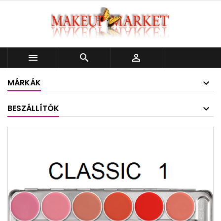



MÁRKÁK
BESZÁLLÍTÓK