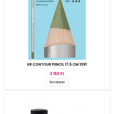
KR CONTOUR PENCIL 17,5 CM 1091
Ár
3 150 Ft
Bővebben