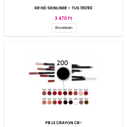
KR HD SKINLINER – TUS 19090
Ár
3 470 Ft
Bővebben
PB LE CRAYON CR-