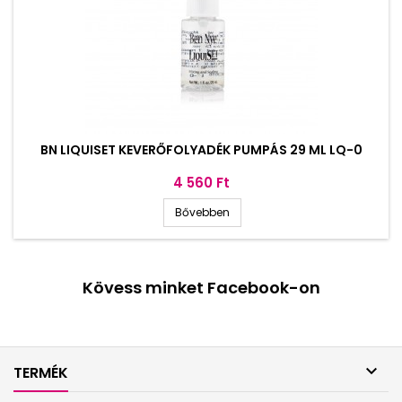
BN LIQUISET KEVERŐFOLYADÉK PUMPÁS 29 ML LQ-0
Ár
4 560 Ft
Bővebben
Kövess minket Facebook-on

TERMÉK