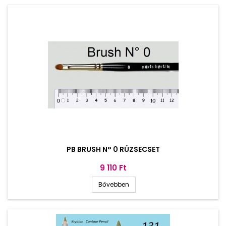
PB BRUSH N° 0 RÚZSECSET
Ár
9 110 Ft
Bővebben