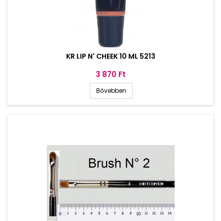
KR LIP N' CHEEK 10 ML 5213
Ár
3 870 Ft
Bővebben