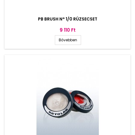
PB BRUSH N° 1/0 RÚZSECSET
Ár
9 110 Ft
Bővebben