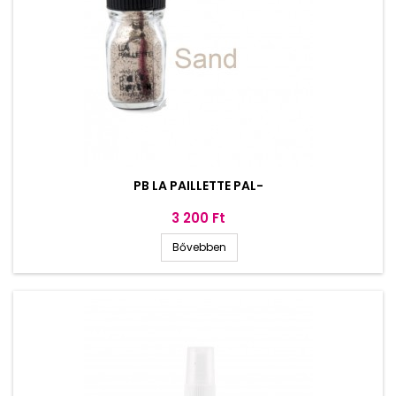
PB LA PAILLETTE PAL-
Ár
3 200 Ft
Bővebben