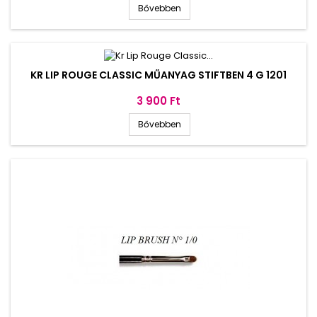
Bővebben
KR LIP ROUGE CLASSIC MŰANYAG STIFTBEN 4 G 1201
Ár
3 900 Ft
Bővebben