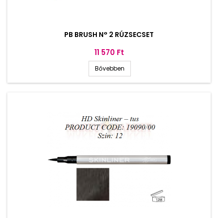
PB BRUSH N° 2 RÚZSECSET
Ár
11 570 Ft
Bővebben