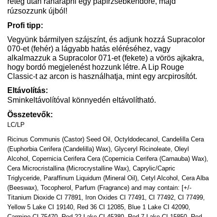
réteg után ráharapni egy papírzsebkendőre, majd
rúzsozzunk újból!
Profi tipp:
Vegyünk bármilyen szájszínt, és adjunk hozzá Supracolor
070-et (fehér) a lágyabb hatás eléréséhez, vagy
alkalmazzuk a Supracolor 071-et (fekete) a vörös ajkakra,
hogy bordó megjelenést hozzunk létre. A Lip Rouge
Classic-t az arcon is használhatja, mint egy arcpirosítót.
Eltávolítás:
Sminkeltávolítóval könnyedén eltávolítható.
Összetevők:
LC/LP
Ricinus Communis (Castor) Seed Oil, Octyldodecanol, Candelilla Cera
(Euphorbia Cerifera (Candelilla) Wax), Glyceryl Ricinoleate, Oleyl
Alcohol, Copernicia Cerifera Cera (Copernicia Cerifera (Carnauba) Wax),
Cera Microcristallina (Microcrystalline Wax), Caprylic/Capric
Triglyceride, Paraffinum Liquidum (Mineral Oil), Cetyl Alcohol, Cera Alba
(Beeswax), Tocopherol, Parfum (Fragrance) and may contain: [+/-
Titanium Dioxide CI 77891, Iron Oxides CI 77491, CI 77492, CI 77499,
Yellow 5 Lake CI 19140, Red 36 CI 12085, Blue 1 Lake CI 42090,
Carmine CI 75470, Red 22 Lake CI 45380, Red 7 Lake CI 15850, Red