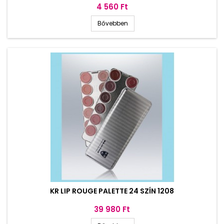
Ár
4 560 Ft
Bővebben
KR LIP ROUGE PALETTE 24 SZÍN 1208
Ár
39 980 Ft