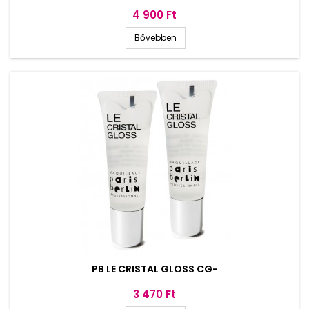
Ár
4 900 Ft
Bővebben
PB LE CRISTAL GLOSS CG-
Ár
3 470 Ft