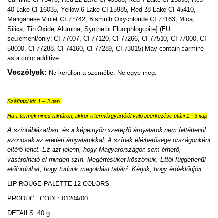
40 Lake CI 16035, Yellow 6 Lake CI 15985, Red 28 Lake CI 45410,
Manganese Violet CI 77742, Bismuth Oxychloride CI 77163, Mica,
Silica, Tin Oxide, Alumina, Synthetic Fluorphlogopite] (EU
seulement/only: CI 77007, CI 77120, CI 77266, CI 77510, CI 77000, CI
58000, CI 77288, CI 74160, CI 77289, CI 73015) May contain carmine
as a color additive.
Veszélyek:
Ne kerüljön a szemébe. Ne egye meg.
Szállítási idő 1 – 3 nap.
Ha a termék nincs raktáron, akkor a termékgyártótól való beérkezése utáni 1 - 3 nap
A színtáblázatban, és a képernyőn szereplő árnyalatok nem feltétlenül
azonosak az eredeti árnyalatokkal. A színek elérhetősége országonként
eltérő lehet. Ez azt jelenti, hogy Magyarországon sem érhető,
vásárolható el minden szín. Megértésüket köszönjük. Ettől függetlenül
előfordulhat, hogy tudunk megoldást találni. Kérjük, hogy érdeklődjön.
LIP ROUGE PALETTE 12 COLORS
PRODUCT CODE: 01204/00
DETAILS: 40 g