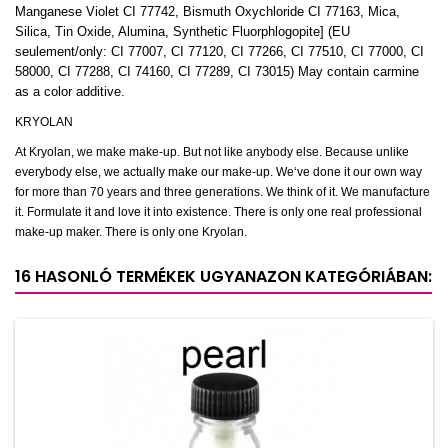
Manganese Violet CI 77742, Bismuth Oxychloride CI 77163, Mica,
Silica, Tin Oxide, Alumina, Synthetic Fluorphlogopite] (EU
seulement/only: CI 77007, CI 77120, CI 77266, CI 77510, CI 77000, CI
58000, CI 77288, CI 74160, CI 77289, CI 73015) May contain carmine
as a color additive.
KRYOLAN
At Kryolan, we make make-up. But not like anybody else. Because unlike
everybody else, we actually make our make-up. We‘ve done it our own way
for more than 70 years and three generations. We think of it. We manufacture
it. Formulate it and love it into existence. There is only one real professional
make-up maker. There is only one Kryolan.
16 HASONLÓ TERMÉKEK UGYANAZON KATEGÓRIÁBAN: