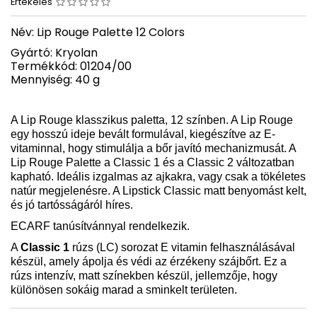
Értékelés
Név: Lip Rouge Palette 12 Colors
Gyártó: Kryolan
Termékkód: 01204/00
Mennyiség: 40 g
A Lip Rouge klasszikus paletta, 12 színben. A Lip Rouge
egy hosszú ideje bevált formulával, kiegészítve az E-
vitaminnal, hogy stimulálja a bőr javító mechanizmusát. A
Lip Rouge Palette a Classic 1 és a Classic 2 változatban
kapható. Ideális izgalmas az ajkakra, vagy csak a tökéletes
natúr megjelenésre. A Lipstick Classic matt benyomást kelt,
és jó tartósságáról híres.
ECARF tanúsítvánnyal rendelkezik.
A
Classic 1
rúzs (LC) sorozat E vitamin felhasználásával
készül, amely ápolja és védi az érzékeny szájbőrt. Ez a
rúzs intenzív, matt színekben készül, jellemzője, hogy
különösen sokáig marad a sminkelt területen.