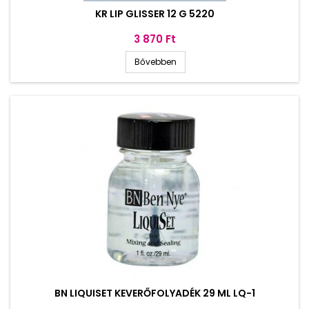
KR LIP GLISSER 12 G 5220
Ár
3 870 Ft
Bővebben
BN LIQUISET KEVERŐFOLYADÉK 29 ML LQ-1