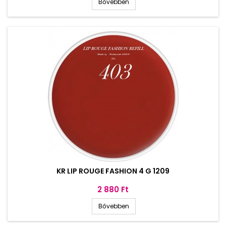
Bővebben
KR LIP ROUGE FASHION 4 G 1209
Ár
2 880 Ft
Bővebben