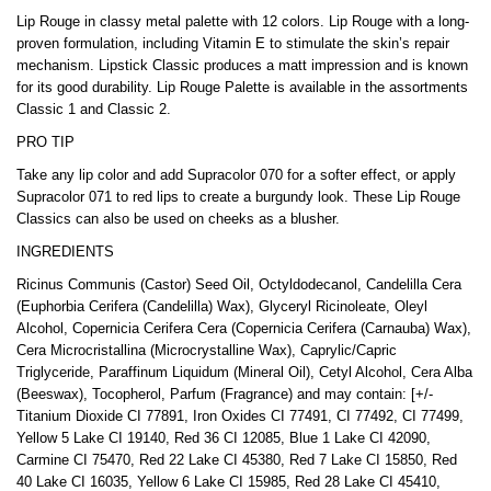
Lip Rouge in classy metal palette with 12 colors. Lip Rouge with a long-
proven formulation, including Vitamin E to stimulate the skin’s repair
mechanism. Lipstick Classic produces a matt impression and is known
for its good durability. Lip Rouge Palette is available in the assortments
Classic 1 and Classic 2.
PRO TIP
Take any lip color and add Supracolor 070 for a softer effect, or apply
Supracolor 071 to red lips to create a burgundy look. These Lip Rouge
Classics can also be used on cheeks as a blusher.
INGREDIENTS
Ricinus Communis (Castor) Seed Oil, Octyldodecanol, Candelilla Cera
(Euphorbia Cerifera (Candelilla) Wax), Glyceryl Ricinoleate, Oleyl
Alcohol, Copernicia Cerifera Cera (Copernicia Cerifera (Carnauba) Wax),
Cera Microcristallina (Microcrystalline Wax), Caprylic/Capric
Triglyceride, Paraffinum Liquidum (Mineral Oil), Cetyl Alcohol, Cera Alba
(Beeswax), Tocopherol, Parfum (Fragrance) and may contain: [+/-
Titanium Dioxide CI 77891, Iron Oxides CI 77491, CI 77492, CI 77499,
Yellow 5 Lake CI 19140, Red 36 CI 12085, Blue 1 Lake CI 42090,
Carmine CI 75470, Red 22 Lake CI 45380, Red 7 Lake CI 15850, Red
40 Lake CI 16035, Yellow 6 Lake CI 15985, Red 28 Lake CI 45410,