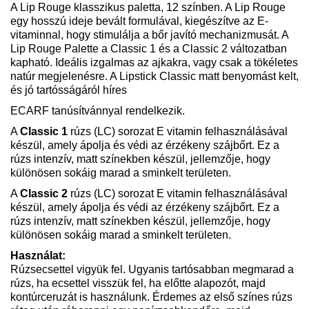
A Lip Rouge klasszikus paletta, 12 színben. A Lip Rouge
egy hosszú ideje bevált formulával, kiegészítve az E-
vitaminnal, hogy stimulálja a bőr javító mechanizmusát. A
Lip Rouge Palette a Classic 1 és a Classic 2 változatban
kapható. Ideális izgalmas az ajkakra, vagy csak a tökéletes
natúr megjelenésre. A Lipstick Classic matt benyomást kelt,
és jó tartósságáról híres
ECARF tanúsítvánnyal rendelkezik.
A
Classic 1
rúzs (LC) sorozat E vitamin felhasználásával
készül, amely ápolja és védi az érzékeny szájbőrt. Ez a
rúzs intenzív, matt színekben készül, jellemzője, hogy
különösen sokáig marad a sminkelt területen.
A
Classic 2
rúzs (LC) sorozat E vitamin felhasználásával
készül, amely ápolja és védi az érzékeny szájbőrt. Ez a
rúzs intenzív, matt színekben készül, jellemzője, hogy
különösen sokáig marad a sminkelt területen.
Használat:
Rúzsecsettel vigyük fel. Ugyanis tartósabban megmarad a
rúzs, ha ecsettel visszük fel, ha előtte alapozót, majd
kontúrceruzát is használunk. Érdemes az első színes rúzs