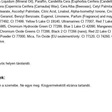
 Liquidum (Mineral Oil), Paraffin, Candelilla Cera (Euphorbia Cerifera (Candel
era (Copernicia Cerifera (Carnauba) Wax), Cera Alba (Beeswax), Cetyl Palmita
tearate, Ascorbyl Palmitate, Citric Acid, Linalool, Alpha-Isomethyl Ionone, Ci
Geraniol, Benzyl Benzoate, Eugenol, Limonene, Parfum (Fragrance) and may c
77492, CI 77499, Yellow 5 Lake CI 19140, Ultramarines CI 77007, Red 7 Lak
5985, Chromium Hydroxide Green CI 77289, Blue 1 Lake CI 42090, Manganese 
 Chromium Oxide Greens CI 77288, Black 2 CI 77266 (nano), Red 22 Lake CI 
Powder CI 77000, Mica, Tin Oxide (EU seulement/only: CI 77120, CI 74260, C
ive.
:
ös helyen tárolandó.
ek:
ön a szemébe. Ne egye meg. Kisgyermekektől elzárva tartandó.