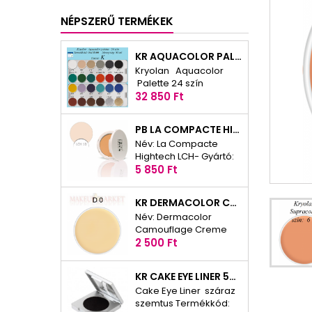
NÉPSZERŰ TERMÉKEK
KR AQUACOLOR PALETTA 24 SZÍN 1108
Kryolan Aquacolor
Palette 24 szín
Ár
Termékkód: 01108/00
32 850 Ft
Mennyiség: 80 ml Az
Aquacolor Palettes 24
PB LA COMPACTE HIGHTECH LCH-
színű összeállításai
Név: La Compacte
ideálisak a különféle
Hightech LCH- Gyártó:
alkotásokhoz. ECARF
Ár
Paris Berlin Termékkód:
5 850 Ft
tanúsítvánnyal
LCH- Mennyiség: 10 g A
rendelkezik.
Paris Berlin La
KR DERMACOLOR CAMOUFLAGE CREME REFILL 75005
Compacte Hightech HD
Név: Dermacolor
egy különleges,
Camouflage Creme
bársonyos préselt
Ár
Refill Gyártó: Kryolan
2 500 Ft
porpúder. Felviteltől
Termékkód: 70005/00
függően, az alapozóra
Mennyiség: 4 g A
felvíve, transzparens
KR CAKE EYE LINER 5321
Dermacolor
fixáló púderként is
Cake Eye Liner száraz
Camouflage Creme
használható. Tökéletes
szemtus Termékkód:
egy különösen erősen
tartást biztosít a