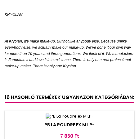
KRYOLAN
At Kryolan, we make make-up. But not like anybody else. Because unlike
everybody else, we actually make our make-up. We‘ve done it our own way
for more than 70 years and three generations. We think of it. We manufacture
it. Formulate it and love it into existence. There is only one real professional
make-up maker. There is only one Kryolan.
16 HASONLÓ TERMÉKEK UGYANAZON KATEGÓRIÁBAN:
PB LA POUDRE EX M LP-
Ár
7 850 Ft