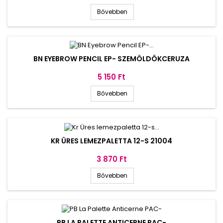
Bővebben
BN EYEBROW PENCIL EP- SZEMÖLDÖKCERUZA
Ár
5 150 Ft
Bővebben
KR ÜRES LEMEZPALETTA 12-S 21004
Ár
3 870 Ft
Bővebben
PB LA PALETTE ANTICERNE PAC-