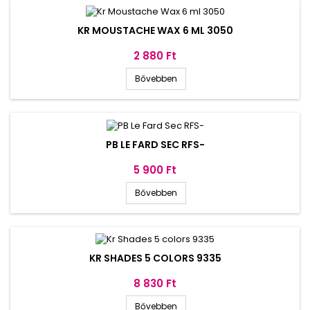
KR MOUSTACHE WAX 6 ML 3050
Ár
2 880 Ft
Bővebben
PB LE FARD SEC RFS-
Ár
5 900 Ft
Bővebben
KR SHADES 5 COLORS 9335
Ár
8 830 Ft
Bővebben