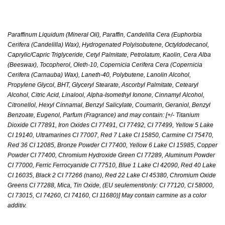
Paraffinum Liquidum (Mineral Oil), Paraffin, Candelilla Cera (Euphorbia
Cerifera (Candelilla) Wax), Hydrogenated Polyisobutene, Octyldodecanol,
Caprylic/Capric Triglyceride, Cetyl Palmitate, Petrolatum, Kaolin, Cera Alba
(Beeswax), Tocopherol, Oleth-10, Copernicia Cerifera Cera (Copernicia
Cerifera (Carnauba) Wax), Laneth-40, Polybutene, Lanolin Alcohol,
Propylene Glycol, BHT, Glyceryl Stearate, Ascorbyl Palmitate, Cetearyl
Alcohol, Citric Acid, Linalool, Alpha-Isomethyl Ionone, Cinnamyl Alcohol,
Citronellol, Hexyl Cinnamal, Benzyl Salicylate, Coumarin, Geraniol, Benzyl
Benzoate, Eugenol, Parfum (Fragrance) and may contain: [+/- Titanium
Dioxide CI 77891, Iron Oxides CI 77491, CI 77492, CI 77499, Yellow 5 Lake
CI 19140, Ultramarines CI 77007, Red 7 Lake CI 15850, Carmine CI 75470,
Red 36 CI 12085, Bronze Powder CI 77400, Yellow 6 Lake CI 15985, Copper
Powder CI 77400, Chromium Hydroxide Green CI 77289, Aluminum Powder
CI 77000, Ferric Ferrocyanide CI 77510, Blue 1 Lake CI 42090, Red 40 Lake
CI 16035, Black 2 CI 77266 (nano), Red 22 Lake CI 45380, Chromium Oxide
Greens CI 77288, Mica, Tin Oxide, (EU seulement/only: CI 77120, CI 58000,
CI 73015, CI 74260, CI 74160, CI 11680)] May contain carmine as a color
additiv.