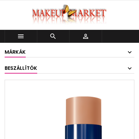



MÁRKÁK
BESZÁLLÍTÓK