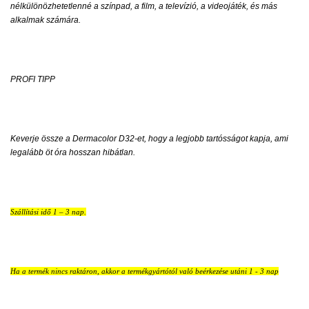
nélkülönözhetetlenné a színpad, a film, a televízió, a videojáték, és más
alkalmak számára.
PROFI TIPP
Keverje össze a Dermacolor D32-et, hogy a legjobb tartósságot kapja, ami
legalább öt óra hosszan hibátlan.
Szállítási idő 1 – 3 nap.
Ha a termék nincs raktáron, akkor a termékgyártótól való beérkezése utáni 1 - 3 nap