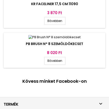
KR FACELINER 17,5 CM 11090
Ár
3 870 Ft
Bővebben
PB BRUSH N° 8 SZEMÖLDÖKECSET
Ár
8 020 Ft
Bővebben
Kövess minket Facebook-on

TERMÉK