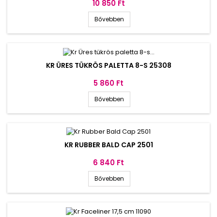
Ár
10 850 Ft
Bővebben
KR ÜRES TÜKRÖS PALETTA 8-S 25308
Ár
5 860 Ft
Bővebben
KR RUBBER BALD CAP 2501
Ár
6 840 Ft
Bővebben