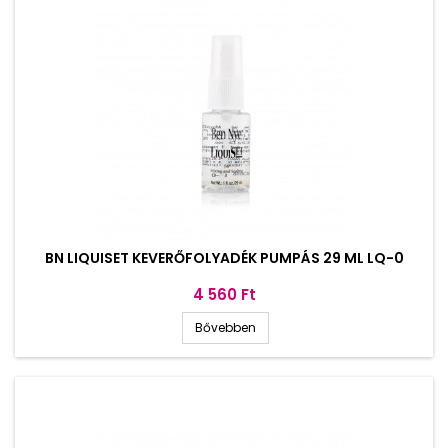
BN LIQUISET KEVERŐFOLYADÉK PUMPÁS 29 ML LQ-0
Ár
4 560 Ft
Bővebben