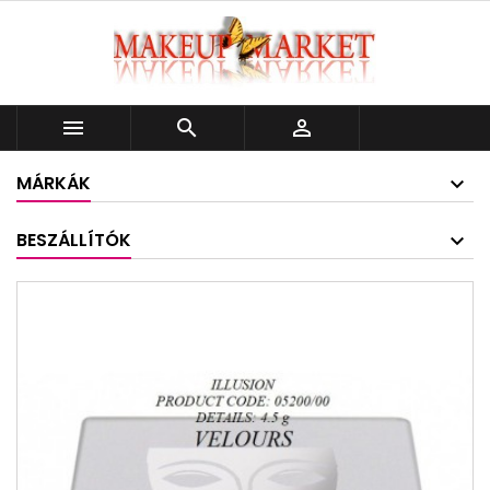



MÁRKÁK
BESZÁLLÍTÓK