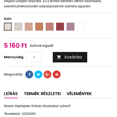
elegáns üvegbe helyezték. Ez a termék tökéletes otthoni használatra,
valamint professzionális szépségszalonok számára egyaránt.
Szín
satin
cashmere
nappa
organza
velours
chiffon
velvet
silk
5 160 Ft
Adóval együtt
Kosárba
Mennyiség

Megosztás
LEÍRÁS
TERMÉK RÉSZLETEI
VÉLEMÉNYEK
Illusion Highlighter Krémes fényhatású színező
Termékkód:
05200/00