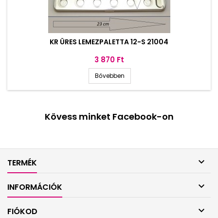
KR ÜRES LEMEZPALETTA 12-S 21004
Ár
3 870 Ft
Bővebben
Kövess minket Facebook-on

TERMÉK

INFORMÁCIÓK

FIÓKOD