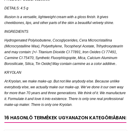
DETAILS: 4.5 g
Illusion is a versatile, lightweight cream with a gloss finish. It gives
cheekbones, lips, and other parts of the skin a beautiful velvety shine.
INGREDIENTS
Hydrogenated Polyisobutene, Cocoglycerides, Cera Microcristallina
(Microcrystalline Wax), Polyethylene, Tocopheryl Acetate, Trihydroxystearin
and may contain: [+/- Titanium Dioxide CI 77891, Iron Oxides CI 77491,
Carmine CI 75470, Synthetic Fluorphlogopite, Mica, Calcium Aluminum
Borosilicate, Silica, Tin Oxide] May contain carmine as a color additive..
KRYOLAN
At Kryolan, we make make-up. But not like anybody else. Because unlike
everybody else, we actually make our make-up. We‘ve done it our own way
for more than 70 years and three generations. We think of it. We manufacture
it. Formulate it and love it into existence. There is only one real professional
make-up maker. There is only one Kryolan.
16 HASONLÓ TERMÉKEK UGYANAZON KATEGÓRIÁBAN: