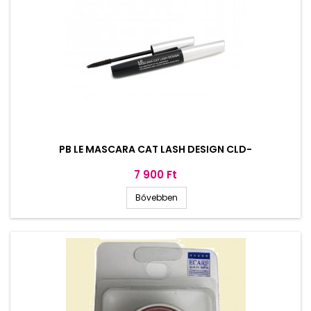
PB LE MASCARA CAT LASH DESIGN CLD-
Ár
7 900 Ft
Bővebben