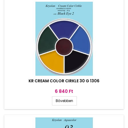
KR CREAM COLOR CIRKLE 30 G 1306
Ár
6 840 Ft
Bővebben