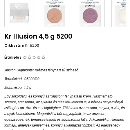
Kr Illusion 4,5 g 5200
Cikkszám
Kr 5200
Értékelés
Illusion Highlighter Krémes fényhatású színező
Termékkód:
05200/00
Mennyiség: 4,5 g
Egy sokoldalú, és könnyű az "Illusion" fényhatású krém. Használható
szemre, arccsontra, az ajkakra és más területeken is, a bőrnek selyemfényű
csillogást ad.
Arc- és test highlighter. Tökéletes az arccsont, a nyak, a váll, és
a nyak kiemelésére. Megerősíti a bőr ragyogását, és az arcszínt
egészségesnek, természetesnek és sugárzónak látja. A kozmetikum krémes
formájú, amelyek kényelmes, könnyű alkalmazást biztosít. Az egészet egy