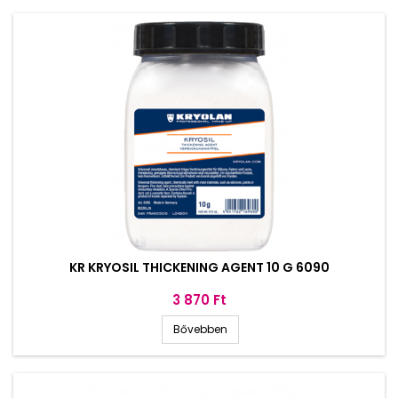
KR KRYOSIL THICKENING AGENT 10 G 6090
Ár
3 870 Ft
Bővebben