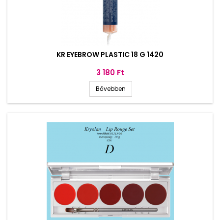
KR EYEBROW PLASTIC 18 G 1420
Ár
3 180 Ft
Bővebben