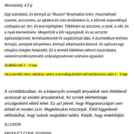
Mennyiség: 4,5 g
Egy sokoldalú, és könnyű az "Illusion" fényhatású krém. Használható
szemre, arccsontra, az ajkakra és más területeken is, a bőrnek selyemfényű
csillogást ad.
Arc- és test highlighter. Tökéletes az arccsont, a nyak, a váll, és
a nyak kiemelésére. Megerősíti a bőr ragyogását, és az arcszínt
egészségesnek, természetesnek és sugárzónak látja. A kozmetikum krémes
formájú, amelyek kényelmes, könnyű alkalmazást biztosít. Az egészet egy
elegáns üvegbe helyezték. Ez a termék tökéletes otthoni használatra,
valamint professzionális szépségszalonok számára egyaránt.
Szállítási idő 1 – 3 nap.
Ha a termék nincs raktáron, akkor a termékgyártótól való beérkezése utáni 1 - 3 nap
A színtáblázatban, és a képernyőn szereplő árnyalatok nem feltétlenül
azonosak az eredeti árnyalatokkal. Az színek elérhetősége
országonként eltérő lehet. Ez azt jelenti, hogy Magyarországon sem
érhető el minden szín. Megértésüket köszönjük. Ettől függetlenül
előfordulhat, hogy tudunk megoldást találni. Kérjük, hogy érdeklődjön.
ILLUSION
PRODUCT CODE: 05200/00