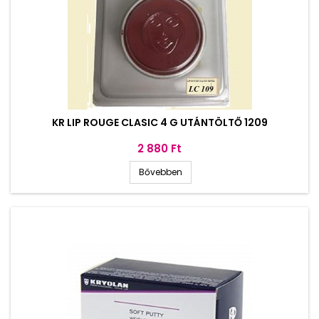
KR LIP ROUGE CLASIC 4 G UTÁNTÖLTŐ 1209
Ár
2 880 Ft
Bővebben