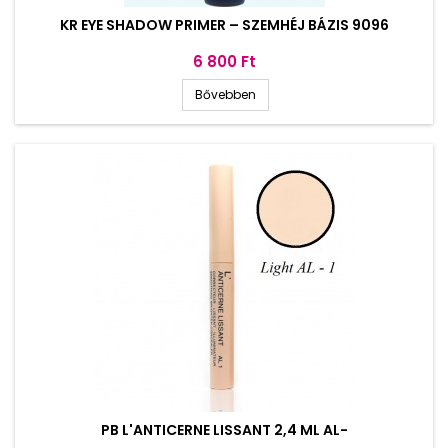
KR EYE SHADOW PRIMER – SZEMHÉJ BÁZIS 9096
Ár
6 800 Ft
Bővebben
PB L'ANTICERNE LISSANT 2,4 ML AL-