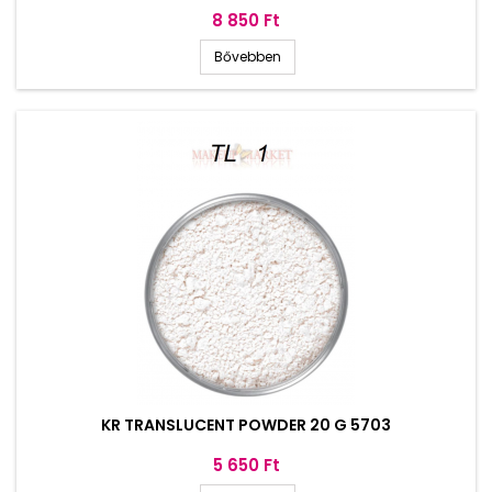
Ár
8 850 Ft
Bővebben
KR TRANSLUCENT POWDER 20 G 5703
Ár
5 650 Ft