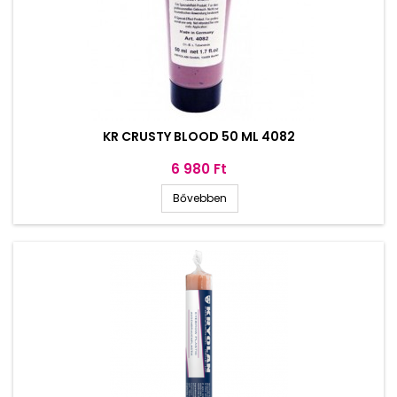
KR CRUSTY BLOOD 50 ML 4082
Ár
6 980 Ft
Bővebben