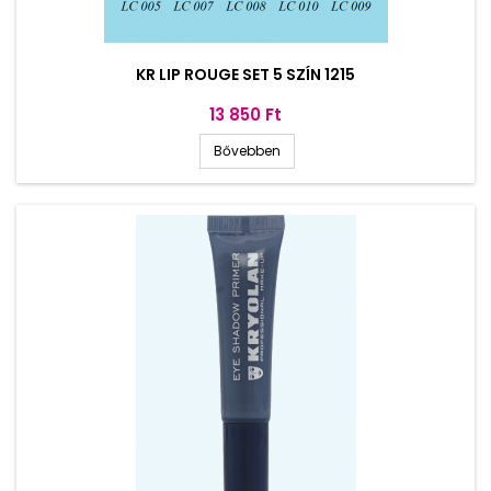
KR LIP ROUGE SET 5 SZÍN 1215
Ár
13 850 Ft
Bővebben