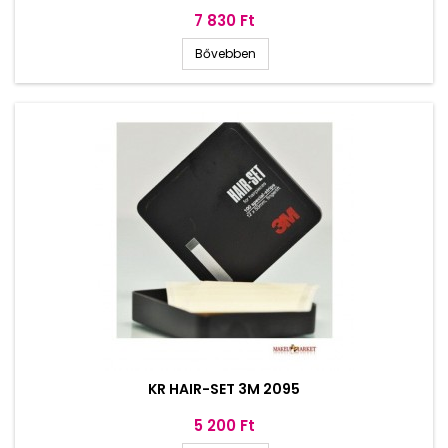
Ár
7 830 Ft
Bővebben
KR HAIR-SET 3M 2095
Ár
5 200 Ft