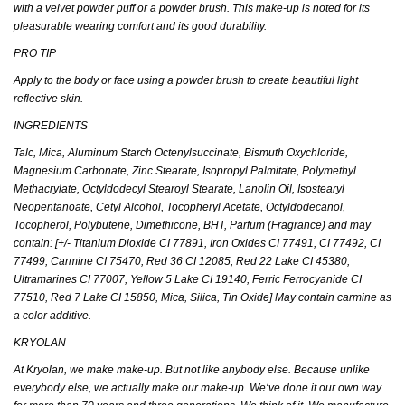
with a velvet powder puff or a powder brush. This make-up is noted for its
pleasurable wearing comfort and its good durability.
PRO TIP
Apply to the body or face using a powder brush to create beautiful light
reflective skin.
INGREDIENTS
Talc, Mica, Aluminum Starch Octenylsuccinate, Bismuth Oxychloride,
Magnesium Carbonate, Zinc Stearate, Isopropyl Palmitate, Polymethyl
Methacrylate, Octyldodecyl Stearoyl Stearate, Lanolin Oil, Isostearyl
Neopentanoate, Cetyl Alcohol, Tocopheryl Acetate, Octyldodecanol,
Tocopherol, Polybutene, Dimethicone, BHT, Parfum (Fragrance) and may
contain: [+/- Titanium Dioxide CI 77891, Iron Oxides CI 77491, CI 77492, CI
77499, Carmine CI 75470, Red 36 CI 12085, Red 22 Lake CI 45380,
Ultramarines CI 77007, Yellow 5 Lake CI 19140, Ferric Ferrocyanide CI
77510, Red 7 Lake CI 15850, Mica, Silica, Tin Oxide] May contain carmine as
a color additive.
KRYOLAN
At Kryolan, we make make-up. But not like anybody else. Because unlike
everybody else, we actually make our make-up. We‘ve done it our own way