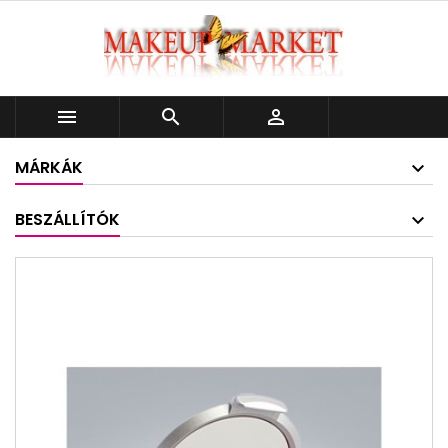



MÁRKÁK
BESZÁLLÍTÓK