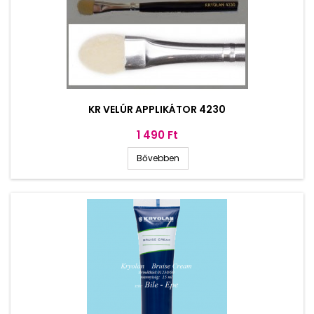
KR VELÚR APPLIKÁTOR 4230
Ár
1 490 Ft
Bővebben