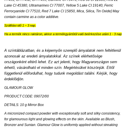
Lake CI 45380, Ultramarines CI 77007, Yellow 5 Lake CI 19140, Ferric
Ferrocyanide CI 77510, Red 7 Lake CI 15850, Mica, Silica, Tin Oxide] May
contain carmine as a color additive.
Szállítási idő 1 – 3 nap.
Ha a termék nincs raktáron, akkor a termékgyártótól való beérkezése utáni 1 - 3 nap
A színtáblázatban, és a képernyőn szereplő árnyalatok nem feltétlenül
azonosak az eredeti árnyalatokkal. Az színek elérhetősége
országonként eltérő lehet. Ez azt jelenti, hogy Magyarországon sem
érhető, vásárolható el minden szín. Megértésüket köszönjük. Ettől
függetlenül előfordulhat, hogy tudunk megoldást találni. Kérjük, hogy
érdeklődjön.
GLAMOUR GLOW
PRODUCT CODE: 09072/00
DETAILS: 10 g Mirror Box
A micronized compact powder with exceptionally soft and silky consistency,
for glamourous light and glowing effects on the skin. Available as Blush,
Bronzer and Suntan. Glamour Glow is uniformly applied without streaking