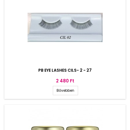
PB EYE LASHES CILS- 2 - 27
Ár
2 480 Ft
Bővebben