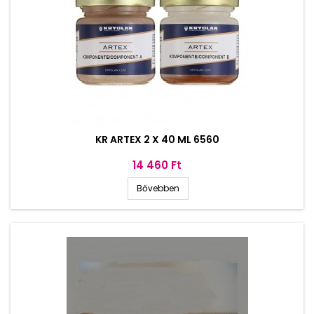
KR ARTEX 2 X 40 ML 6560
Ár
14 460 Ft
Bővebben