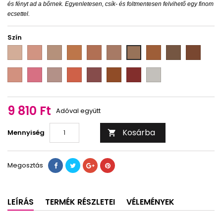
és fényt ad a bőrnek. Egyenletesen, csík- és foltmentesen felvihető egy finom
ecsettel.
Szín
pale
blush
moondust
bronzing
natural
sun
bronzing
desert
bronsing
glamour
tan
peach
agais
tan
kissed
sun
rose
summer
tan
blush
blush
rosy
juicy
sweet
salsa
berry
icy
mauve
rose
sensation
moon
plum
passion
blush
9 810 Ft
Adóval együtt
Kosárba
Mennyiség

Megosztás
LEÍRÁS
TERMÉK RÉSZLETEI
VÉLEMÉNYEK