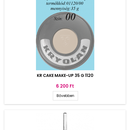
KR CAKE MAKE-UP 35 G 1120
Ár
6 200 Ft
Bővebben