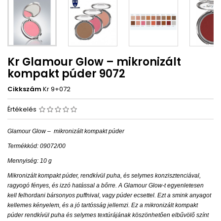
Kr Glamour Glow – mikronizált
kompakt púder 9072
Cikkszám
Kr 9+072
Értékelés
Glamour Glow –
mikronizált kompakt púder
Termékkód: 09072/00
Mennyiség: 10 g
Mikronizált kompakt púder, rendkívül puha, és selymes konzisztenciával,
ragyogó fényes, és izzó hatással a bőrre. A Glamour Glow-t egyenletesen
kell felhordani bársonyos puffnival, vagy púder ecsettel. Ezt a smink anyagot
kellemes kényelem, és a jó tartósság jellemzi. Ez a mikronizált kompakt
púder rendkívül puha és selymes textúrájának köszönhetően elbűvölő színt