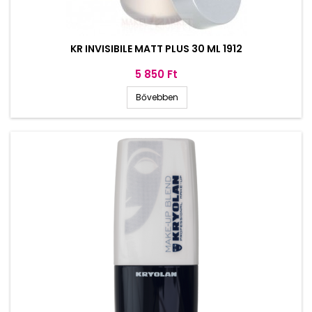
KR INVISIBILE MATT PLUS 30 ML 1912
Ár
5 850 Ft
Bővebben