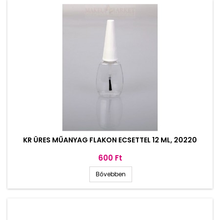
KR ÜRES MŰANYAG FLAKON ECSETTEL 12 ML, 20220
Ár
600 Ft
Bővebben