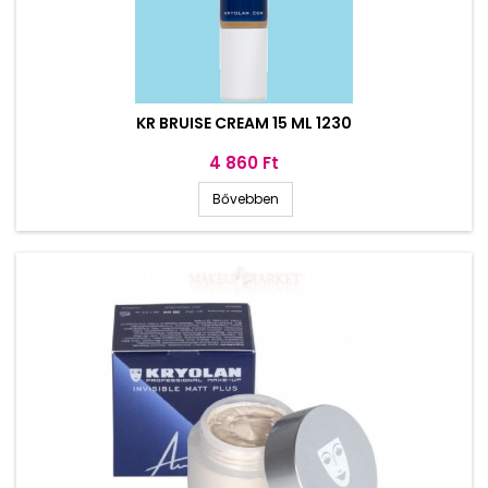
KR BRUISE CREAM 15 ML 1230
Ár
4 860 Ft
Bővebben