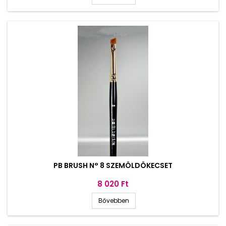
PB BRUSH N° 8 SZEMÖLDÖKECSET
Ár
8 020 Ft
Bővebben