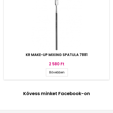
KR MAKE-UP MIXING SPATULA 7881
Ár
2 580 Ft
Bővebben
Kövess minket Facebook-on