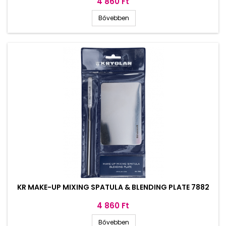
Ár
4 860 Ft
Bővebben
KR MAKE-UP MIXING SPATULA & BLENDING PLATE 7882
Ár
4 860 Ft
Bővebben