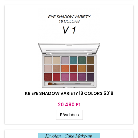
KR EYE SHADOW VARIETY 18 COLORS 5318
Ár
20 480 Ft
Bővebben