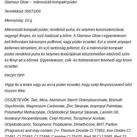
Glamour Glow –
mikronizált kompakt púder
Termékkód: 09072/00
Mennyiség: 10 g
Mikronizált kompakt púder, rendkívül puha, és selymes konzisztenciával,
ragyogó fényes, és izzó hatással a bőrre. A Glamour Glow-t egyenletesen
kell felhordani bársonyos puffnival, vagy púder ecsettel. Ezt a smink anyagot
kellemes kényelem, és a jó tartósság jellemzi. Ez a mikronizált kompakt
púder rendkívül puha és selymes textúrájának köszönhetően elbűvölő színt
és fényt ad a bőrnek. Egyenletesen, csík- és foltmentesen felvihető egy finom
ecsettel.
PROFI TIPP
Vigye fel a testre vagy az arcra púder ecsettel, hogy szép fényvisszaverő bőrt
hozzon létre.
ÖSSZETEVŐK: Talc, Mica, Aluminum Starch Octenylsuccinate, Bismuth
Oxychloride, Magnesium Carbonate, Zinc Stearate, Isopropyl Palmitate,
Polymethyl Methacrylate, Octyldodecyl Stearoyl Stearate, Lanolin Oil,
Isostearyl Neopentanoate, Cetyl Alcohol, Tocopheryl Acetate,
Octyldodecanol, Tocopherol, Polybutene, Dimethicone, BHT, Parfum
(Fragrance) and may contain: [+/- Titanium Dioxide CI 77891, Iron Oxides CI
77491, CI 77492, CI 77499, Carmine CI 75470, Red 36 CI 12085, Red 22