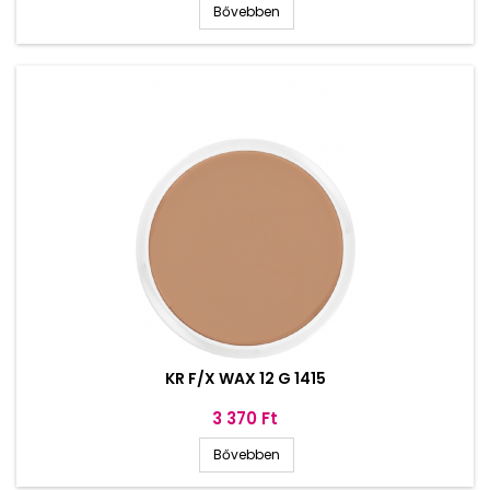
Bővebben
KR F/X WAX 12 G 1415
Ár
3 370 Ft
Bővebben