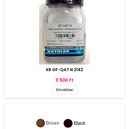
KR GF-QAT N 2142
Ár
11 500 Ft
Bővebben