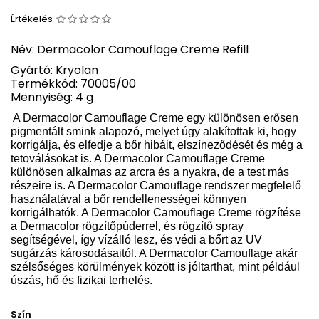
Értékelés
Név: Dermacolor Camouflage Creme Refill
Gyártó: Kryolan
Termékkód: 70005/00
Mennyiség: 4 g
A Dermacolor Camouflage Creme egy különösen erősen
pigmentált smink alapozó, melyet úgy alakítottak ki, hogy
korrigálja, és elfedje a bőr hibáit, elszíneződését és még a
tetoválásokat is. A Dermacolor Camouflage Creme
különösen alkalmas az arcra és a nyakra, de a test más
részeire is. A Dermacolor Camouflage rendszer megfelelő
használatával a bőr rendellenességei könnyen
korrigálhatók. A Dermacolor Camouflage Creme rögzítése
a Dermacolor rögzítőpúderrel, és rögzítő spray
segítségével, így vízálló lesz, és védi a bőrt az UV
sugárzás károsodásaitól. A Dermacolor Camouflage akár
szélsőséges körülmények között is jóltarthat, mint például
úszás, hő és fizikai terhelés.
Szín