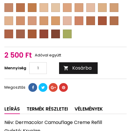
2
3
4
1
2
3
23
1
D
D
D
D
D
D
D
D
D
D
F
F
F
M
M
M
M
M
M
M
3
17
D
0
1/2
1
1
1
1
1
D
D
D
D
D
D
D
D
D
D
1/4
1/2
2/3
3/4
M
M
M
M
M
M
M
M
M
M
2
2
2
2
2
2
3
4
4
5
D
D
D
D
D
D
1/8
1/4
1/2
2/3
3/4
1/2
1/4
M
M
M
M
M
red
5
5
5
6
7
B
1/2
3/4
2 500 Ft
Adóval együtt
Kosárba
Mennyiség

Megosztás
LEÍRÁS
TERMÉK RÉSZLETEI
VÉLEMÉNYEK
Név: Dermacolor Camouflage Creme Refill
Gyártó: Kryolan