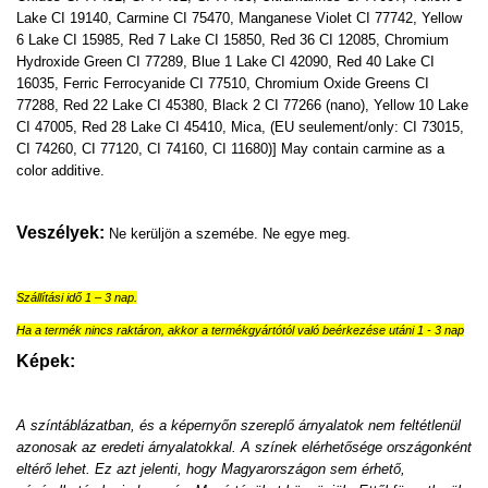
Lake CI 19140, Carmine CI 75470, Manganese Violet CI 77742, Yellow
6 Lake CI 15985, Red 7 Lake CI 15850, Red 36 CI 12085, Chromium
Hydroxide Green CI 77289, Blue 1 Lake CI 42090, Red 40 Lake CI
16035, Ferric Ferrocyanide CI 77510, Chromium Oxide Greens CI
77288, Red 22 Lake CI 45380, Black 2 CI 77266 (nano), Yellow 10 Lake
CI 47005, Red 28 Lake CI 45410, Mica, (EU seulement/only: CI 73015,
CI 74260, CI 77120, CI 74160, CI 11680)] May contain carmine as a
color additive.
Veszélyek:
Ne kerüljön a szemébe. Ne egye meg.
Szállítási idő 1 – 3 nap.
Ha a termék nincs raktáron, akkor a termékgyártótól való beérkezése utáni 1 - 3 nap
Képek:
A színtáblázatban, és a képernyőn szereplő árnyalatok nem feltétlenül
azonosak az eredeti árnyalatokkal. A színek elérhetősége országonként
eltérő lehet. Ez azt jelenti, hogy Magyarországon sem érhető,