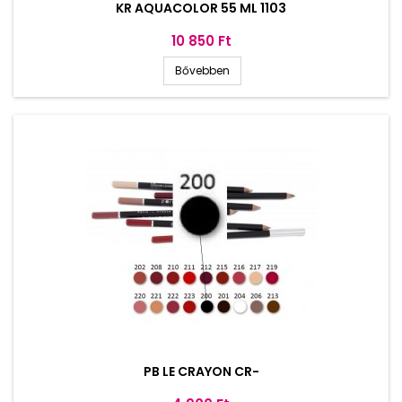
KR AQUACOLOR 55 ML 1103
Ár
10 850 Ft
Bővebben
PB LE CRAYON CR-