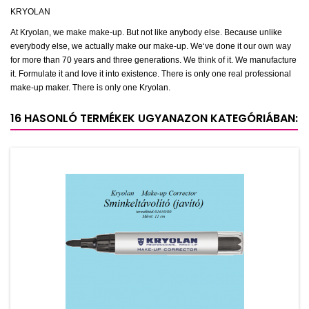
KRYOLAN
At Kryolan, we make make-up. But not like anybody else. Because unlike
everybody else, we actually make our make-up. We‘ve done it our own way
for more than 70 years and three generations. We think of it. We manufacture
it. Formulate it and love it into existence. There is only one real professional
make-up maker. There is only one Kryolan.
16 HASONLÓ TERMÉKEK UGYANAZON KATEGÓRIÁBAN: