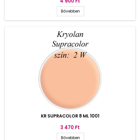
Ár
4 900 Ft
Bővebben
KR SUPRACOLOR 8 ML 1001
Ár
3 470 Ft
Bővebben