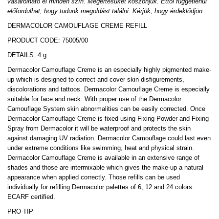
vásárolható el minden szín. Megértésüket köszönjük. Ettől függetlenül
előfordulhat, hogy tudunk megoldást találni. Kérjük, hogy érdeklődjön.
DERMACOLOR CAMOUFLAGE CREME REFILL
PRODUCT CODE: 75005/00
DETAILS: 4 g
Dermacolor Camouflage Creme is an especially highly pigmented make-
up which is designed to correct and cover skin disfigurements,
discolorations and tattoos. Dermacolor Camouflage Creme is especially
suitable for face and neck. With proper use of the Dermacolor
Camouflage System skin abnormalities can be easily corrected. Once
Dermacolor Camouflage Creme is fixed using Fixing Powder and Fixing
Spray from Dermacolor it will be waterproof and protects the skin
against damaging UV radiation. Dermacolor Camouflage could last even
under extreme conditions like swimming, heat and physical strain.
Dermacolor Camouflage Creme is available in an extensive range of
shades and those are intermixable which gives the make-up a natural
appearance when applied correctly. Those refills can be used
individually for refilling Dermacolor palettes of 6, 12 and 24 colors.
ECARF certified.
PRO TIP