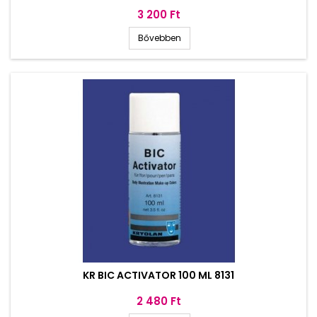
Ár
3 200 Ft
Bővebben
KR BIC ACTIVATOR 100 ML 8131
Ár
2 480 Ft