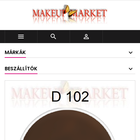



MÁRKÁK
BESZÁLLÍTÓK