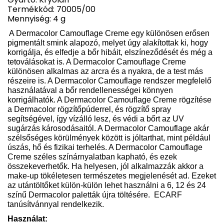
Termékkód: 70005/00
Mennyiség: 4 g
A Dermacolor Camouflage Creme egy különösen erősen
pigmentált smink alapozó, melyet úgy alakítottak ki, hogy
korrigálja, és elfedje a bőr hibáit, elszíneződését és még a
tetoválásokat is. A Dermacolor Camouflage Creme
különösen alkalmas az arcra és a nyakra, de a test más
részeire is. A Dermacolor Camouflage rendszer megfelelő
használatával a bőr rendellenességei könnyen
korrigálhatók. A Dermacolor Camouflage Creme rögzítése
a Dermacolor rögzítőpúderrel, és rögzítő spray
segítségével, így vízálló lesz, és védi a bőrt az UV
sugárzás károsodásaitól. A Dermacolor Camouflage akár
szélsőséges körülmények között is jóltarthat, mint például
úszás, hő és fizikai terhelés. A Dermacolor Camouflage
Creme széles színárnyalatban kapható, és ezek
összekeverhetők. Ha helyesen, jól alkalmazzák akkor a
make-up tökéletesen természetes megjelenését ad. Ezeket
az utántöltőket külön-külön lehet használni a 6, 12 és 24
színű Dermacolor paletták újra töltésére.
ECARF
tanúsítvánnyal rendelkezik.
Használat: