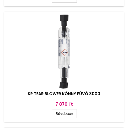
KR TEAR BLOWER KÖNNY FÚVÓ 3000
Ár
7 870 Ft
Bővebben