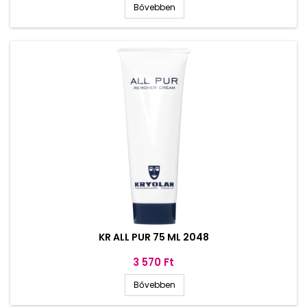
Bővebben
KR ALL PUR 75 ML 2048
Ár
3 570 Ft
Bővebben