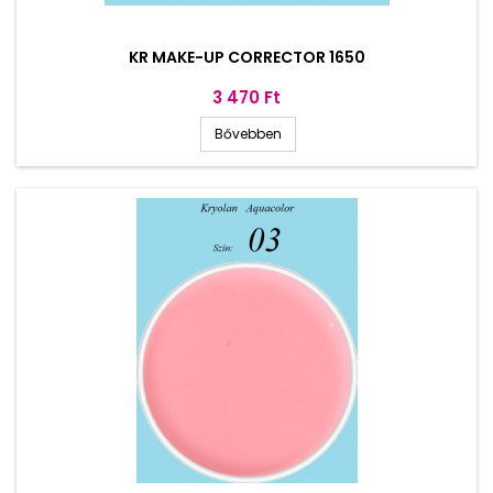
KR MAKE-UP CORRECTOR 1650
Ár
3 470 Ft
Bővebben