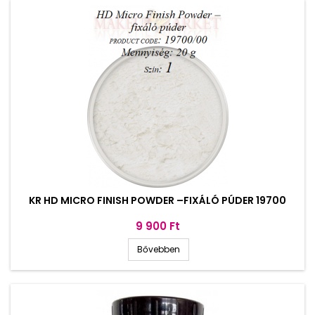
KR HD MICRO FINISH POWDER –FIXÁLÓ PÚDER 19700
Ár
9 900 Ft
Bővebben