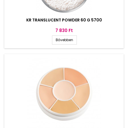
KR TRANSLUCENT POWDER 60 G 5700
Ár
7 830 Ft
Bővebben