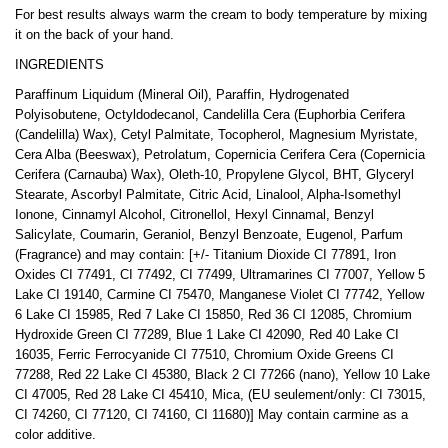
For best results always warm the cream to body temperature by mixing
it on the back of your hand.
INGREDIENTS
Paraffinum Liquidum (Mineral Oil), Paraffin, Hydrogenated
Polyisobutene, Octyldodecanol, Candelilla Cera (Euphorbia Cerifera
(Candelilla) Wax), Cetyl Palmitate, Tocopherol, Magnesium Myristate,
Cera Alba (Beeswax), Petrolatum, Copernicia Cerifera Cera (Copernicia
Cerifera (Carnauba) Wax), Oleth-10, Propylene Glycol, BHT, Glyceryl
Stearate, Ascorbyl Palmitate, Citric Acid, Linalool, Alpha-Isomethyl
Ionone, Cinnamyl Alcohol, Citronellol, Hexyl Cinnamal, Benzyl
Salicylate, Coumarin, Geraniol, Benzyl Benzoate, Eugenol, Parfum
(Fragrance) and may contain: [+/- Titanium Dioxide CI 77891, Iron
Oxides CI 77491, CI 77492, CI 77499, Ultramarines CI 77007, Yellow 5
Lake CI 19140, Carmine CI 75470, Manganese Violet CI 77742, Yellow
6 Lake CI 15985, Red 7 Lake CI 15850, Red 36 CI 12085, Chromium
Hydroxide Green CI 77289, Blue 1 Lake CI 42090, Red 40 Lake CI
16035, Ferric Ferrocyanide CI 77510, Chromium Oxide Greens CI
77288, Red 22 Lake CI 45380, Black 2 CI 77266 (nano), Yellow 10 Lake
CI 47005, Red 28 Lake CI 45410, Mica, (EU seulement/only: CI 73015,
CI 74260, CI 77120, CI 74160, CI 11680)] May contain carmine as a
color additive.