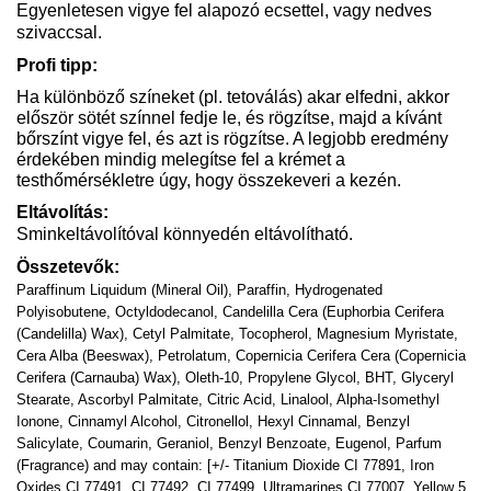
Egyenletesen vigye fel alapozó ecsettel, vagy nedves
szivaccsal.
Profi tipp:
Ha különböző színeket (pl. tetoválás) akar elfedni, akkor
először sötét színnel fedje le, és rögzítse, majd a kívánt
bőrszínt vigye fel, és azt is rögzítse. A legjobb eredmény
érdekében mindig melegítse fel a krémet a
testhőmérsékletre úgy, hogy összekeveri a kezén.
Eltávolítás:
Sminkeltávolítóval könnyedén eltávolítható.
Összetevők:
Paraffinum Liquidum (Mineral Oil), Paraffin, Hydrogenated
Polyisobutene, Octyldodecanol, Candelilla Cera (Euphorbia Cerifera
(Candelilla) Wax), Cetyl Palmitate, Tocopherol, Magnesium Myristate,
Cera Alba (Beeswax), Petrolatum, Copernicia Cerifera Cera (Copernicia
Cerifera (Carnauba) Wax), Oleth-10, Propylene Glycol, BHT, Glyceryl
Stearate, Ascorbyl Palmitate, Citric Acid, Linalool, Alpha-Isomethyl
Ionone, Cinnamyl Alcohol, Citronellol, Hexyl Cinnamal, Benzyl
Salicylate, Coumarin, Geraniol, Benzyl Benzoate, Eugenol, Parfum
(Fragrance) and may contain: [+/- Titanium Dioxide CI 77891, Iron
Oxides CI 77491, CI 77492, CI 77499, Ultramarines CI 77007, Yellow 5