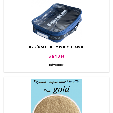
KR ZÜCA UTILITY POUCH LARGE
Ár
6 840 Ft
Bővebben