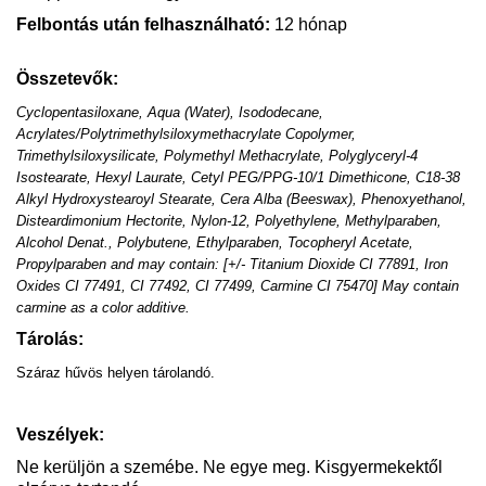
Felbontás után felhasználható:
12
hónap
Összetevők:
Cyclopentasiloxane, Aqua (Water), Isododecane,
Acrylates/Polytrimethylsiloxymethacrylate Copolymer,
Trimethylsiloxysilicate, Polymethyl Methacrylate, Polyglyceryl-4
Isostearate, Hexyl Laurate, Cetyl PEG/PPG-10/1 Dimethicone, C18-38
Alkyl Hydroxystearoyl Stearate, Cera Alba (Beeswax), Phenoxyethanol,
Disteardimonium Hectorite, Nylon-12, Polyethylene, Methylparaben,
Alcohol Denat., Polybutene, Ethylparaben, Tocopheryl Acetate,
Propylparaben and may contain: [+/- Titanium Dioxide CI 77891, Iron
Oxides CI 77491, CI 77492, CI 77499, Carmine CI 75470] May contain
carmine as a color additive.
Tárolás:
Száraz hűvös helyen tárolandó.
Veszélyek:
Ne kerüljön a szemébe. Ne egye meg. Kisgyermekektől