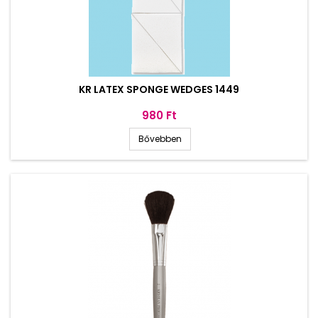
KR LATEX SPONGE WEDGES 1449
Ár
980 Ft
Bővebben