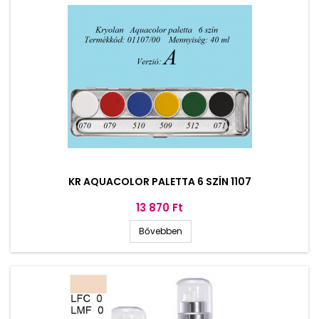
KR AQUACOLOR PALETTA 6 SZÍN 1107
Ár
13 870 Ft
Bővebben