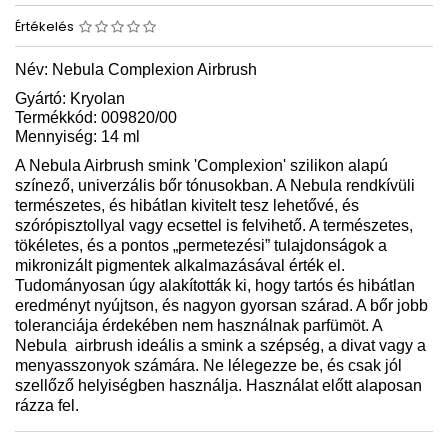
Értékelés
Név: Nebula Complexion Airbrush
Gyártó: Kryolan
Termékkód: 009820/00
Mennyiség: 14 ml
A Nebula Airbrush smink 'Complexion' szilikon alapú
színező, univerzális bőr tónusokban. A Nebula rendkívüli
természetes, és hibátlan kivitelt tesz lehetővé, és
szórópisztollyal vagy ecsettel is felvihető. A természetes,
tökéletes, és a pontos „permetezési” tulajdonságok a
mikronizált pigmentek alkalmazásával érték el.
Tudományosan úgy alakították ki, hogy tartós és hibátlan
eredményt nyújtson, és nagyon gyorsan szárad. A bőr jobb
toleranciája érdekében nem használnak parfümöt. A
Nebula
airbrush ideális a smink a szépség, a divat vagy a
menyasszonyok számára. Ne lélegezze be, és csak jól
szellőző helyiségben használja. Használat előtt alaposan
rázza fel.