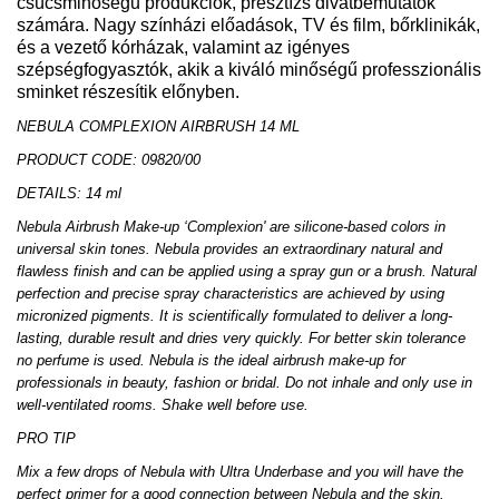
csúcsminőségű produkciók, presztízs divatbemutatók
számára. Nagy színházi előadások, TV és film, bőrklinikák,
és a vezető kórházak, valamint az igényes
szépségfogyasztók, akik a kiváló minőségű professzionális
sminket részesítik előnyben.
NEBULA COMPLEXION AIRBRUSH 14 ML
PRODUCT CODE: 09820/00
DETAILS: 14 ml
Nebula Airbrush Make-up ‘Complexion' are silicone-based colors in
universal skin tones. Nebula provides an extraordinary natural and
flawless finish and can be applied using a spray gun or a brush. Natural
perfection and precise spray characteristics are achieved by using
micronized pigments. It is scientifically formulated to deliver a long-
lasting, durable result and dries very quickly. For better skin tolerance
no perfume is used. Nebula is the ideal airbrush make-up for
professionals in beauty, fashion or bridal. Do not inhale and only use in
well-ventilated rooms. Shake well before use.
PRO TIP
Mix a few drops of Nebula with Ultra Underbase and you will have the
perfect primer for a good connection between Nebula and the skin.