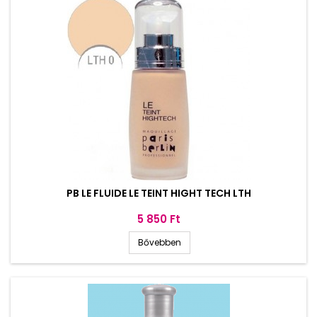
PB LE FLUIDE LE TEINT HIGHT TECH LTH
Ár
5 850 Ft
Bővebben