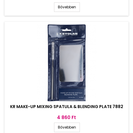
Bővebben
KR MAKE-UP MIXING SPATULA & BLENDING PLATE 7882
Ár
4 860 Ft
Bővebben