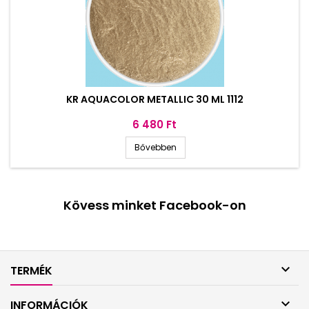
KR AQUACOLOR METALLIC 30 ML 1112
Ár
6 480 Ft
Bővebben
Kövess minket Facebook-on

TERMÉK

INFORMÁCIÓK