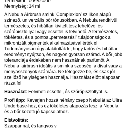
Termékkód: 009820/00
Mennyiség: 14 ml
A Nebula Airbrush smink 'Complexion' szilikon alapú
színező, univerzális bőr tónusokban. A Nebula rendkívüli
természetes, és hibátlan kivitelt tesz lehetővé, és
szórópisztollyal vagy ecsettel is felvihető. A természetes,
tökéletes, és a pontos „permetezési” tulajdonságok a
mikronizált pigmentek alkalmazásával érték el.
Tudományosan úgy alakították ki, hogy tartós és hibátlan
eredményt nyújtson, és nagyon gyorsan szárad. A bőr jobb
toleranciája érdekében nem használnak parfümöt. A
Nebula
airbrush ideális a smink a szépség, a divat vagy a
menyasszonyok számára. Ne lélegezze be, és csak jól
szellőző helyiségben használja. Használat előtt alaposan
rázza fel.
Használat:
Felviheti ecsettel, és szórópisztollyal is.
Profi tipp:
Keverjen hozzá néhány csepp Nebulát az Ultra
Underbase-hez, és ez tökéletes alapozás lesz, a Nebula,
és a bőr közötti jó kapcsolathoz.
Eltávolítás:
Szappannal, és langyos v