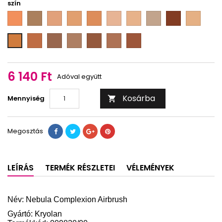
szín
alder
amarillo
beech
birch
cedar
fir
larch
lemon
mahogany
maple
tree
pear
rosewood
sequoia
sheesham
sycomore
teak
oak
6 140 Ft
Adóval együtt
Kosárba
Mennyiség

Megosztás
LEÍRÁS
TERMÉK RÉSZLETEI
VÉLEMÉNYEK
Név: Nebula Complexion Airbrush
Gyártó: Kryolan