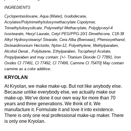
INGREDIENTS
Cyclopentasiloxane, Aqua (Water), Isododecane,
Acrylates/Polytrimethylsiloxymethacrylate Copolymer,
Trimethylsiloxysilicate, Polymethyl Methacrylate, Polyglyceryl-4
Isostearate, Hexyl Laurate, Cetyl PEG/PPG-10/1 Dimethicone, C18-38
Alkyl Hydroxystearoyl Stearate, Cera Alba (Beeswax), Phenoxyethanol,
Disteardimonium Hectorite, Nylon-12, Polyethylene, Methylparaben,
Alcohol Denat., Polybutene, Ethylparaben, Tocopheryl Acetate,
Propylparaben and may contain: [+/- Titanium Dioxide CI 77891, Iron
Oxides CI 77491, CI 77492, CI 77499, Carmine CI 75470] May contain
carmine as a color additive.
KRYOLAN
At Kryolan, we make make-up. But not like anybody else.
Because unlike everybody else, we actually make our
make-up. We‘ve done it our own way for more than 70
years and three generations. We think of it. We
manufacture it. Formulate it and love it into existence.
There is only one real professional make-up maker. There
is only one Kryolan.