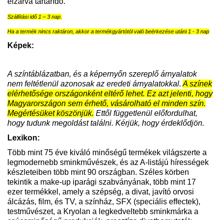
elzárva tartandó.
Szállítási idő 1 – 3 nap.
Ha a termék nincs raktáron, akkor a termékgyártótól való beérkezése utáni 1 - 3 nap
Képek:
A színtáblázatban, és a képernyőn szereplő árnyalatok
nem feltétlenül azonosak az eredeti árnyalatokkal.
A színek
elérhetősége országonként eltérő lehet. Ez azt jelenti, hogy
Magyarországon sem érhető, vásárolható el minden szín.
Megértésüket köszönjük.
Ettől függetlenül előfordulhat,
hogy tudunk megoldást találni. Kérjük, hogy érdeklődjön.
Lexikon:
Több mint 75 éve kiváló minőségű termékek világszerte a
legmodernebb sminkművészek, és az A-listájú hírességek
készleteiben több mint 90 országban. Széles körben
tekintik a make-up iparági szabványának, több mint 17
ezer termékkel, amely a szépség, a divat, javító orvosi
álcázás, film, és TV, a színház, SFX (speciális effectek),
testművészet, a Kryolan a legkedveltebb sminkmárka a