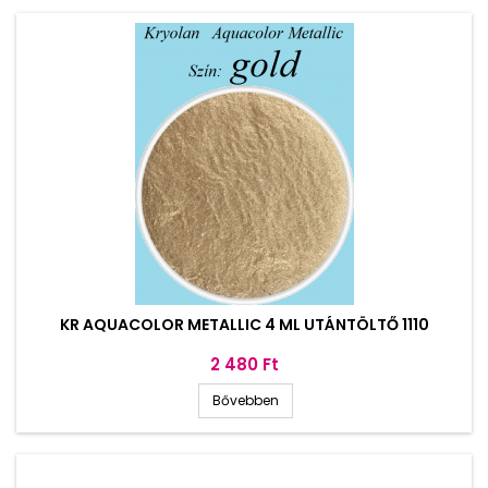
KR AQUACOLOR METALLIC 4 ML UTÁNTÖLTŐ 1110
Ár
2 480 Ft
Bővebben