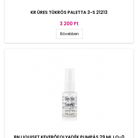
KR ÜRES TÜKRÖS PALETTA 3-S 21213
Ár
3 200 Ft
Bővebben
BN LIQUISET KEVERŐFOLYADÉK PUMPÁS 29 ML LQ-0