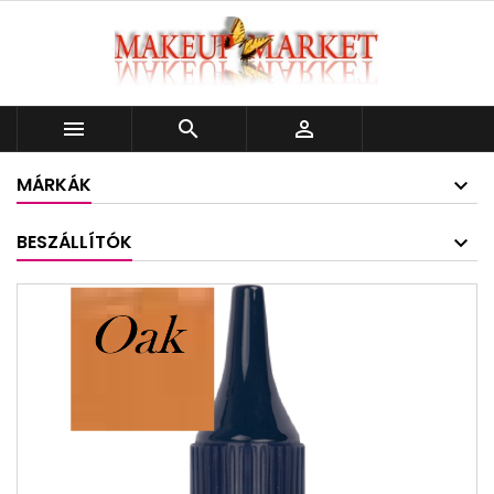



MÁRKÁK
BESZÁLLÍTÓK