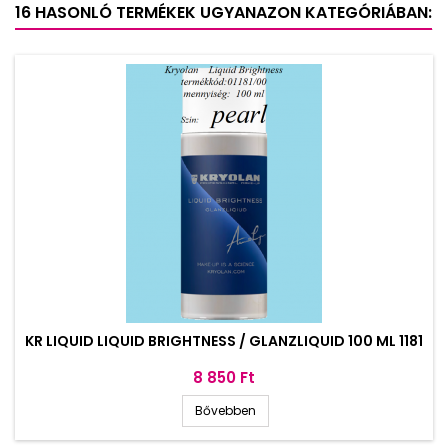
16 HASONLÓ TERMÉKEK UGYANAZON KATEGÓRIÁBAN:
KR LIQUID LIQUID BRIGHTNESS / GLANZLIQUID 100 ML 1181
Ár
8 850 Ft
Bővebben