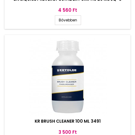
Ár
4 560 Ft
Bővebben
KR BRUSH CLEANER 100 ML 3491
Ár
3 500 Ft