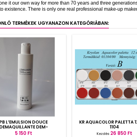
ne it our own way for more than 70 years and three generations.
into existence. There is only one real professional make-up maker
ONLÓ TERMÉKEK UGYANAZON KATEGÓRIÁBAN:
PB L’EMULSION DOUCE
KR AQUACOLOR PALETTA 12
DEMAQUILLANTE DEM-
1104
Ár
Ár
5 150 Ft
26 850 Ft
Kezdés