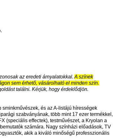
.
azonosak az eredeti árnyalatokkal.
A színek
zágon sem érhető, vásárolható el minden szín.
oldást találni. Kérjük, hogy érdeklődjön.
 sminkművészek, és az A-listájú hírességek
iparági szabványának, több mint 17 ezer termékkel,
FX (speciális effectek), testművészet, a Kryolan a
tbemutatók számára. Nagy színházi előadások, TV
fogyasztók, akik a kiváló minőségű professzionális