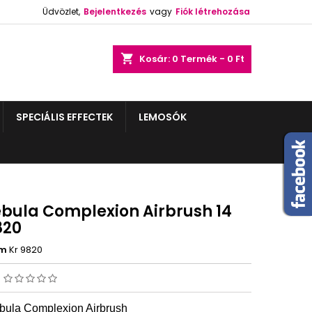
Üdvözlet,
Bejelentkezés
vagy
Fiók létrehozása
shopping_cart
Kosár:
0
Termék - 0 Ft
SPECIÁLIS EFFECTEK
LEMOSÓK
ebula Complexion Airbrush 14
820
ám
Kr 9820
s
bula Complexion Airbrush