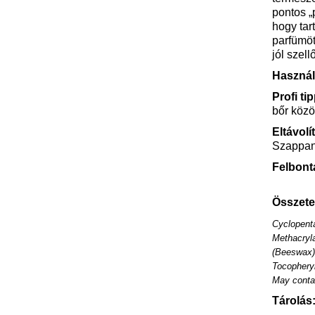
pontos „
hogy tar
parfümö
jól szel
Használ
Profi ti
bőr közö
Eltávolí
Szappann
Felbont
Összete
Cyclopenta
Methacryla
(Beeswax),
Tocopheryl
May contai
Tárolás