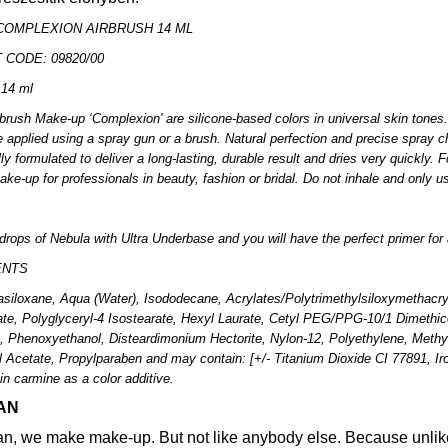
COMPLEXION AIRBRUSH 14 ML
CODE: 09820/00
14 ml
brush Make-up ‘Complexion' are silicone-based colors in universal skin tones.
 applied using a spray gun or a brush. Natural perfection and precise spray c
lly formulated to deliver a long-lasting, durable result and dries very quickly.
ake-up for professionals in beauty, fashion or bridal. Do not inhale and only u
drops of Nebula with Ultra Underbase and you will have the perfect primer fo
ENTS
siloxane, Aqua (Water), Isododecane, Acrylates/Polytrimethylsiloxymethacryl
te, Polyglyceryl-4 Isostearate, Hexyl Laurate, Cetyl PEG/PPG-10/1 Dimethic
 Phenoxyethanol, Disteardimonium Hectorite, Nylon-12, Polyethylene, Methy
 Acetate, Propylparaben and may contain: [+/- Titanium Dioxide CI 77891, I
n carmine as a color additive.
AN
an, we make make-up. But not like anybody else. Because unli