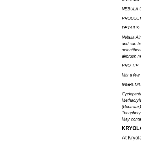
NEBULA 
PRODUCT 
DETAILS: 
Nebula Air
and can be
scientifica
airbrush m
PRO TIP
Mix a few 
INGREDI
Cyclopenta
Methacryla
(Beeswax),
Tocopheryl
May contai
KRYOL
At Kryol