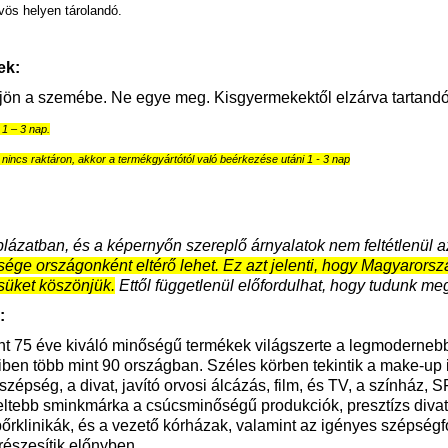
ös helyen tárolandó.
ek:
jön a szemébe. Ne egye meg. Kisgyermekektől elzárva tartandó
ő 1 – 3 nap.
nincs raktáron, akkor a termékgyártótól való beérkezése utáni 1 - 3 nap
blázatban, és a képernyőn szereplő árnyalatok nem feltétlenül 
sége országonként eltérő lehet. Ez azt jelenti, hogy Magyarors
süket köszönjük.
Ettől függetlenül előfordulhat, hogy tudunk meg
:
t 75 éve kiváló minőségű termékek világszerte a legmodernebb
iben több mint 90 országban. Széles körben tekintik a make-up 
szépség, a divat, javító orvosi álcázás, film, és TV, a színház, S
ltebb sminkmárka a csúcsminőségű produkciók, presztízs diva
 bőrklinikák, és a vezető kórházak, valamint az igényes szépség
részesítik előnyben.