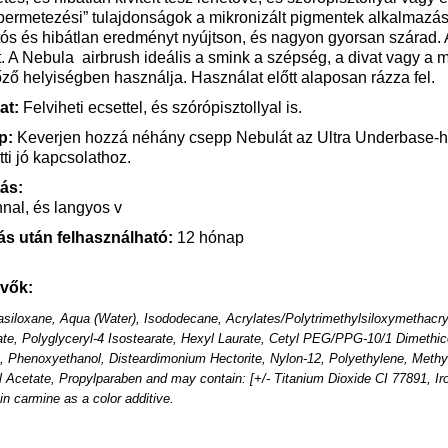
permetezési” tulajdonságok a mikronizált pigmentek alkalmazásá
tós és hibátlan eredményt nyújtson, és nagyon gyorsan szárad.
t. A Nebula
airbrush ideális a smink a szépség, a divat vagy 
lőző helyiségben használja. Használat előtt alaposan rázza fel.
at:
Felviheti ecsettel, és szórópisztollyal is.
pp:
Keverjen hozzá néhány csepp Nebulát az Ultra Underbase-hez
tti jó kapcsolathoz.
tás:
al, és langyos v
ás után felhasználható:
12
hónap
vők:
siloxane, Aqua (Water), Isododecane, Acrylates/Polytrimethylsiloxymethacryl
te, Polyglyceryl-4 Isostearate, Hexyl Laurate, Cetyl PEG/PPG-10/1 Dimethic
 Phenoxyethanol, Disteardimonium Hectorite, Nylon-12, Polyethylene, Methy
 Acetate, Propylparaben and may contain: [+/- Titanium Dioxide CI 77891, I
n carmine as a color additive.
: