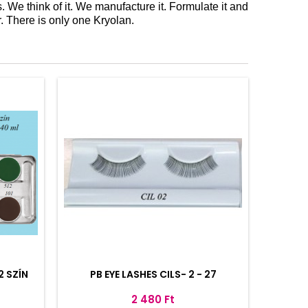
 We think of it. We manufacture it. Formulate it and
. There is only one Kryolan.
 SZÍN
PB EYE LASHES CILS- 2 - 27
Ár
2 480 Ft