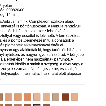
Kryolan
ód: 009820/00
ég: 14 ml
 Airbrush smink 'Complexion' szilikon alapú
 univerzális bőr tónusokban. A Nebula rendkívüli
tes, és hibátlan kivitelt tesz lehetővé, és
ztollyal vagy ecsettel is felvihető. A természetes,
s, és a pontos „permetezési” tulajdonságok a
ált pigmentek alkalmazásával érték el.
osan úgy alakították ki, hogy tartós és hibátlan
t nyújtson, és nagyon gyorsan szárad. A bőr jobb
ciája érdekében nem használnak parfümöt. A
airbrush ideális a smink a szépség, a divat vagy a
zonyok számára. Ne lélegezze be, és csak jól
 helyiségben használja. Használat előtt alaposan
.
arillo
beech
birch
cedar
fir
larch
lemon
mahogany
maple
tree