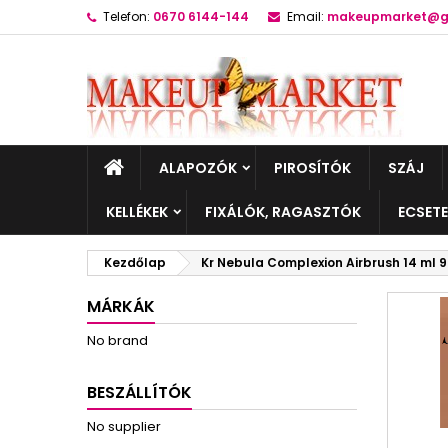
Telefon:
0670 6144-144
Email:
makeupmarket@g
ALAPOZÓK
PIROSÍTÓK
SZÁJ
KELLÉKEK
FIXÁLÓK, RAGASZTÓK
ECSET
Kezdőlap
Kr Nebula Complexion Airbrush 14 ml 
MÁRKÁK
No brand
BESZÁLLÍTÓK
No supplier