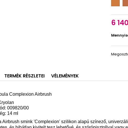
oak
pe
6 140
Mennyis
Megoszt
TERMÉK RÉSZLETEI
VÉLEMÉNYEK
bula Complexion Airbrush
Kryolan
ód: 009820/00
ég: 14 ml
 Airbrush smink 'Complexion' szilikon alapú színező, univerzál
es, és hibátlan kivitelt tesz lehetővé, és szórópisztollyal vagy e