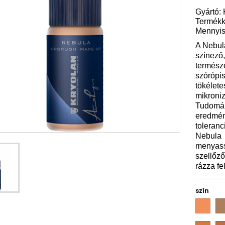
Gyártó: 
Termékk
Mennyis
A Nebula
színező,
természe
szórópis
tökélete
mikroniz
Tudomány
eredmény
toleran
Nebula
menyass
szellőző
rázza fel
szín
alder
am