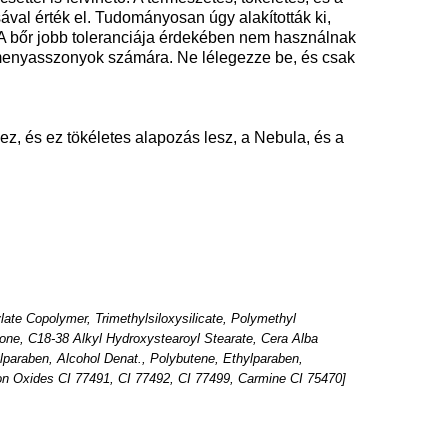
val érték el. Tudományosan úgy alakították ki,
 A bőr jobb toleranciája érdekében nem használnak
a menyasszonyok számára. Ne lélegezze be, és csak
, és ez tökéletes alapozás lesz, a Nebula, és a
ate Copolymer, Trimethylsiloxysilicate, Polymethyl
one, C18-38 Alkyl Hydroxystearoyl Stearate, Cera Alba
lparaben, Alcohol Denat., Polybutene, Ethylparaben,
ron Oxides CI 77491, CI 77492, CI 77499, Carmine CI 75470]