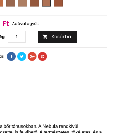
ar
rosewood
sequoia
sheesham
teak
sycomore
 Ft
Adóval együtt
Kosárba
ég

ás
is bőr tónusokban. A Nebula rendkívüli
csettel is felvihető. A természetes, tökéletes, és a