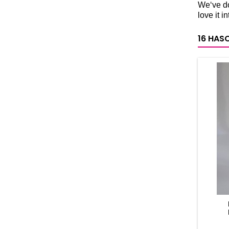
We‘ve do
love it 
16 HAS