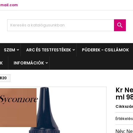
mail.com

SZEM
ARC ÉS TESTFESTÉKEK
PÚDEREK - CSILLÁMOK
EK
INFORMÁCIÓK
9820
Kr N
ml 9
Cikksz
Értékelé
Név: Ne