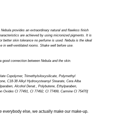
 Nebula provides an extraordinary natural and flawless finish
haracteristics are achieved by using micronized pigments. It is
 For better skin tolerance no perfume is used. Nebula is the ideal
se in well-ventilated rooms. Shake well before use.
r a good connection between Nebula and the skin.
ate Copolymer, Trimethylsiloxysilicate, Polymethyl
one, C18-38 Alkyl Hydroxystearoyl Stearate, Cera Alba
lparaben, Alcohol Denat., Polybutene, Ethylparaben,
ron Oxides CI 77491, CI 77492, CI 77499, Carmine CI 75470]
ke everybody else, we actually make our make-up.