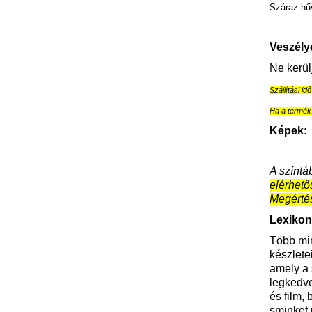
Száraz hűv
Veszély
Ne kerül
Szállítási id
Ha a termék 
Képek:
A színtá
elérhető
Megérté
Lexikon
Több min
készlete
amely a 
legkedve
és film,
sminket 