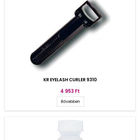
KR EYELASH CURLER 9310
Ár
4 953 Ft
Bővebben