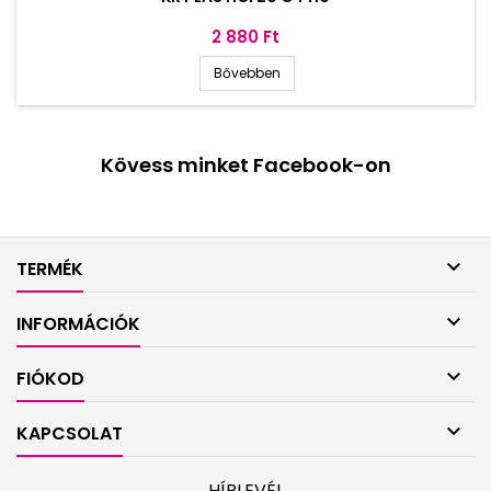
Ár
2 880 Ft
Bővebben
Kövess minket Facebook-on

TERMÉK

INFORMÁCIÓK

FIÓKOD

KAPCSOLAT
HÍRLEVÉL