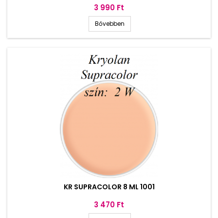
Ár
3 990 Ft
Bővebben
KR SUPRACOLOR 8 ML 1001
Ár
3 470 Ft