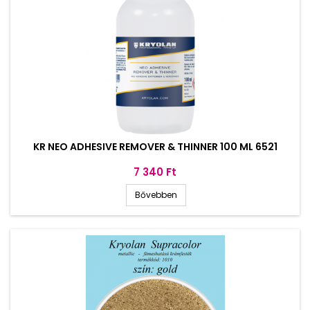
KR NEO ADHESIVE REMOVER & THINNER 100 ML 6521
Ár
7 340 Ft
Bővebben