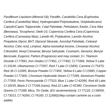
Paraffinum Liquidum (Mineral Oil), Paraffin, Candelilla Cera (Euphorbia
Cerifera (Candelilla) Wax), Hydrogenated Polyisobutene, Octyldodecanol,
Caprylic/Capric Triglyceride, Cetyl Palmitate, Petrolatum, Kaolin, Cera Alba
(Beeswax), Tocopherol, Oleth-10, Copernicia Cerifera Cera (Copernicia
Cerifera (Carnauba) Wax), Laneth-40, Polybutene, Lanolin Alcohol,
Propylene Glycol, BHT, Glyceryl Stearate, Ascorbyl Palmitate, Cetearyl
Alcohol, Citric Acid, Linalool, Alpha-Isomethyl Ionone, Cinnamyl Alcohol,
Citronellol, Hexyl Cinnamal, Benzyl Salicylate, Coumarin, Geraniol, Benzyl
Benzoate, Eugenol, Parfum (Fragrance) and may contain: [+/- Titanium
Dioxide CI 77891, Iron Oxides CI 77491, CI 77492, CI 77499, Yellow 5 Lake
CI 19140, Ultramarines CI 77007, Red 7 Lake CI 15850, Carmine CI 75470,
Red 36 CI 12085, Bronze Powder CI 77400, Yellow 6 Lake CI 15985, Copper
Powder CI 77400, Chromium Hydroxide Green CI 77289, Aluminum Powder
CI 77000, Ferric Ferrocyanide CI 77510, Blue 1 Lake CI 42090, Red 40 Lake
CI 16035, Black 2 CI 77266 (nano), Red 22 Lake CI 45380, Chromium Oxide
Greens CI 77288, Mica, Tin Oxide, (EU seulement/only: CI 77120, CI 58000,
CI 73015, CI 74260, CI 74160, CI 11680)] May contain carmine as a color
additiv.