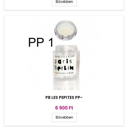
Bővebben
PB LES PEPITES PP-
Ár
6 900 Ft
Bővebben