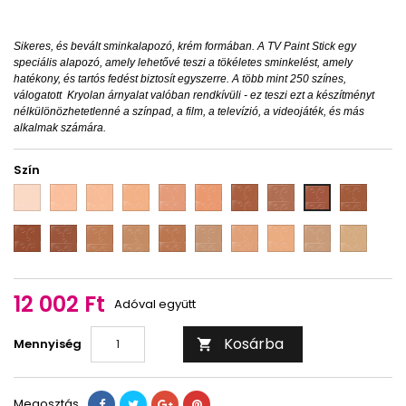
Sikeres, és bevált sminkalapozó, krém formában. A TV Paint Stick egy
speciális alapozó, amely lehetővé teszi a tökéletes sminkelést, amely
hatékony, és tartós fedést biztosít egyszerre. A több mint 250 színes,
válogatott Kryolan árnyalat valóban rendkívüli - ez teszi ezt a készítményt
nélkülönözhetetlenné a színpad, a film, a televízió, a videojáték, és más
alkalmak számára.
Szín
1W
2W
3W
4W
5W
6W
7W
8W
10W
9W
11W
12W
FS
FS
FS
FS
FS
G
NB
ivory
36
38
40
45
54
177
12 002 Ft
Adóval együtt
Kosárba
Mennyiség

Megosztás