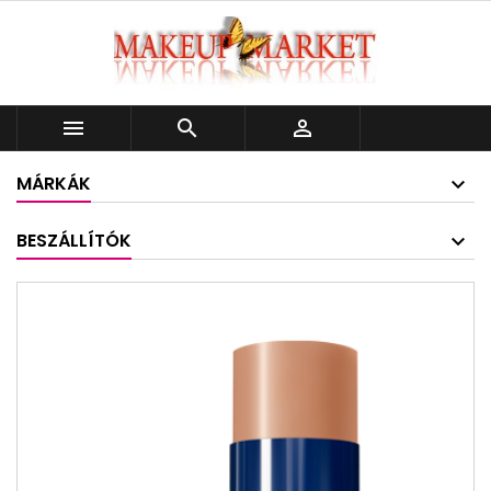



MÁRKÁK
BESZÁLLÍTÓK