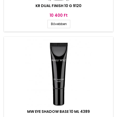
KR DUAL FINISH 10 G 9120
Ár
10 400 Ft
Bővebben
MW EYE SHADOW BASE 10 ML 4389