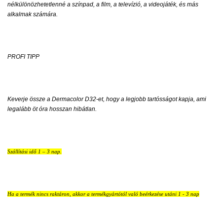
nélkülönözhetetlenné a színpad, a film, a televízió, a videojáték, és más
alkalmak számára.
PROFI TIPP
Keverje össze a Dermacolor D32-et, hogy a legjobb tartósságot kapja, ami
legalább öt óra hosszan hibátlan.
Szállítási idő 1 – 3 nap.
Ha a termék nincs raktáron, akkor a termékgyártótól való beérkezése utáni 1 - 3 nap