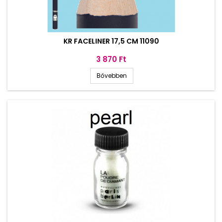
KR FACELINER 17,5 CM 11090
Ár
3 870 Ft
Bővebben