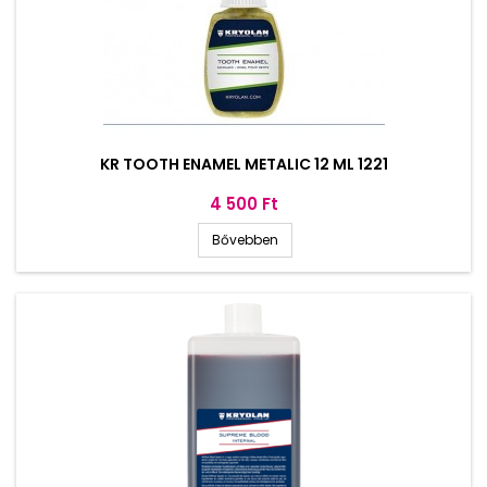
KR TOOTH ENAMEL METALIC 12 ML 1221
Ár
4 500 Ft
Bővebben