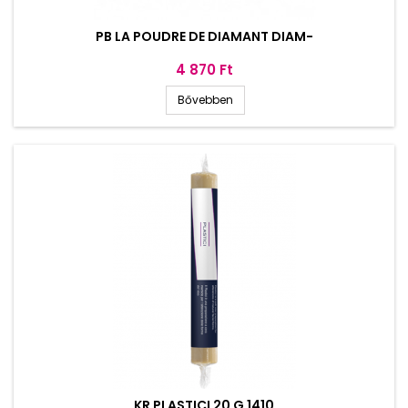
PB LA POUDRE DE DIAMANT DIAM-
Ár
4 870 Ft
Bővebben
KR PLASTICI 20 G 1410