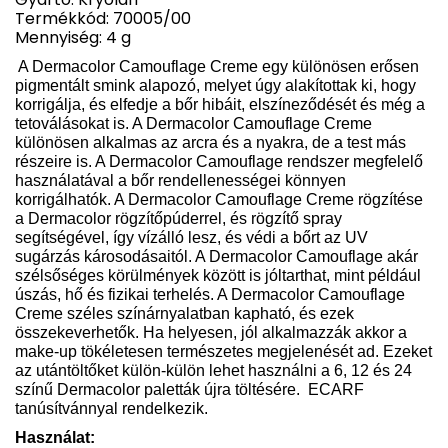
Termékkód: 70005/00
Mennyiség: 4 g
A Dermacolor Camouflage Creme egy különösen erősen
pigmentált smink alapozó, melyet úgy alakítottak ki, hogy
korrigálja, és elfedje a bőr hibáit, elszíneződését és még a
tetoválásokat is. A Dermacolor Camouflage Creme
különösen alkalmas az arcra és a nyakra, de a test más
részeire is. A Dermacolor Camouflage rendszer megfelelő
használatával a bőr rendellenességei könnyen
korrigálhatók. A Dermacolor Camouflage Creme rögzítése
a Dermacolor rögzítőpúderrel, és rögzítő spray
segítségével, így vízálló lesz, és védi a bőrt az UV
sugárzás károsodásaitól. A Dermacolor Camouflage akár
szélsőséges körülmények között is jóltarthat, mint például
úszás, hő és fizikai terhelés. A Dermacolor Camouflage
Creme széles színárnyalatban kapható, és ezek
összekeverhetők. Ha helyesen, jól alkalmazzák akkor a
make-up tökéletesen természetes megjelenését ad. Ezeket
az utántöltőket külön-külön lehet használni a 6, 12 és 24
színű Dermacolor paletták újra töltésére.
ECARF
tanúsítvánnyal rendelkezik.
Használat: