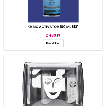
KR BIC ACTIVATOR 100 ML 8131
Ár
2 480 Ft
Bővebben