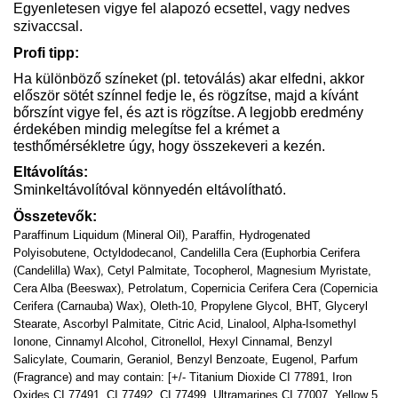
Egyenletesen vigye fel alapozó ecsettel, vagy nedves
szivaccsal.
Profi tipp:
Ha különböző színeket (pl. tetoválás) akar elfedni, akkor
először sötét színnel fedje le, és rögzítse, majd a kívánt
bőrszínt vigye fel, és azt is rögzítse. A legjobb eredmény
érdekében mindig melegítse fel a krémet a
testhőmérsékletre úgy, hogy összekeveri a kezén.
Eltávolítás:
Sminkeltávolítóval könnyedén eltávolítható.
Összetevők:
Paraffinum Liquidum (Mineral Oil), Paraffin, Hydrogenated
Polyisobutene, Octyldodecanol, Candelilla Cera (Euphorbia Cerifera
(Candelilla) Wax), Cetyl Palmitate, Tocopherol, Magnesium Myristate,
Cera Alba (Beeswax), Petrolatum, Copernicia Cerifera Cera (Copernicia
Cerifera (Carnauba) Wax), Oleth-10, Propylene Glycol, BHT, Glyceryl
Stearate, Ascorbyl Palmitate, Citric Acid, Linalool, Alpha-Isomethyl
Ionone, Cinnamyl Alcohol, Citronellol, Hexyl Cinnamal, Benzyl
Salicylate, Coumarin, Geraniol, Benzyl Benzoate, Eugenol, Parfum
(Fragrance) and may contain: [+/- Titanium Dioxide CI 77891, Iron
Oxides CI 77491, CI 77492, CI 77499, Ultramarines CI 77007, Yellow 5