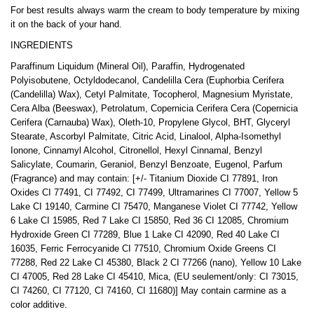
For best results always warm the cream to body temperature by mixing
it on the back of your hand.
INGREDIENTS
Paraffinum Liquidum (Mineral Oil), Paraffin, Hydrogenated
Polyisobutene, Octyldodecanol, Candelilla Cera (Euphorbia Cerifera
(Candelilla) Wax), Cetyl Palmitate, Tocopherol, Magnesium Myristate,
Cera Alba (Beeswax), Petrolatum, Copernicia Cerifera Cera (Copernicia
Cerifera (Carnauba) Wax), Oleth-10, Propylene Glycol, BHT, Glyceryl
Stearate, Ascorbyl Palmitate, Citric Acid, Linalool, Alpha-Isomethyl
Ionone, Cinnamyl Alcohol, Citronellol, Hexyl Cinnamal, Benzyl
Salicylate, Coumarin, Geraniol, Benzyl Benzoate, Eugenol, Parfum
(Fragrance) and may contain: [+/- Titanium Dioxide CI 77891, Iron
Oxides CI 77491, CI 77492, CI 77499, Ultramarines CI 77007, Yellow 5
Lake CI 19140, Carmine CI 75470, Manganese Violet CI 77742, Yellow
6 Lake CI 15985, Red 7 Lake CI 15850, Red 36 CI 12085, Chromium
Hydroxide Green CI 77289, Blue 1 Lake CI 42090, Red 40 Lake CI
16035, Ferric Ferrocyanide CI 77510, Chromium Oxide Greens CI
77288, Red 22 Lake CI 45380, Black 2 CI 77266 (nano), Yellow 10 Lake
CI 47005, Red 28 Lake CI 45410, Mica, (EU seulement/only: CI 73015,
CI 74260, CI 77120, CI 74160, CI 11680)] May contain carmine as a
color additive.