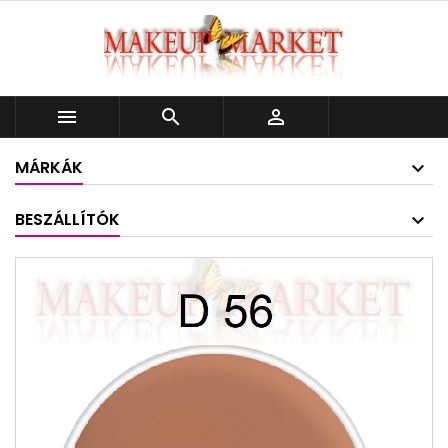



MÁRKÁK
BESZÁLLÍTÓK