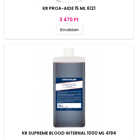
KR PROA-AIDE 15 ML 6121
Ár
3 470 Ft
Bővebben
KR SUPREME BLOOD INTERNAL 1000 ML 4194