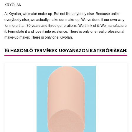
KRYOLAN
At Kryolan, we make make-up. But not like anybody else. Because unlike
everybody else, we actually make our make-up. We‘ve done it our own way
for more than 70 years and three generations. We think of it. We manufacture
it. Formulate it and love it into existence. There is only one real professional
make-up maker. There is only one Kryolan.
16 HASONLÓ TERMÉKEK UGYANAZON KATEGÓRIÁBAN: