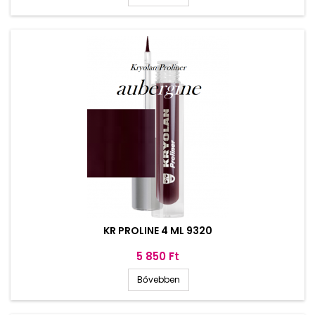
KR PROLINE 4 ML 9320
Ár
5 850 Ft
Bővebben