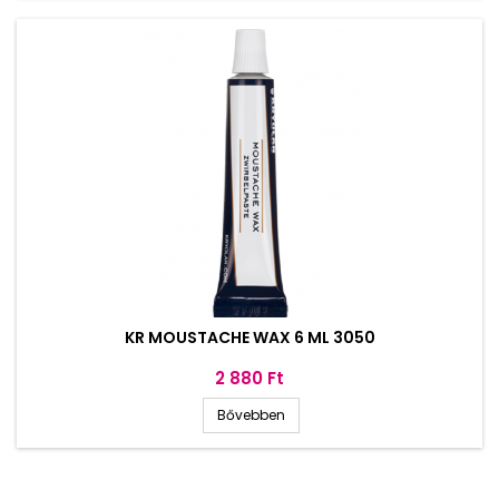
KR MOUSTACHE WAX 6 ML 3050
Ár
2 880 Ft
Bővebben