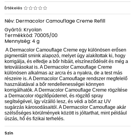
Értékelés
Név: Dermacolor Camouflage Creme Refill
Gyártó: Kryolan
Termékkód: 70005/00
Mennyiség: 4 g
A Dermacolor Camouflage Creme egy különösen erősen
pigmentált smink alapozó, melyet úgy alakítottak ki, hogy
korrigálja, és elfedje a bőr hibáit, elszíneződését és még a
tetoválásokat is. A Dermacolor Camouflage Creme
különösen alkalmas az arcra és a nyakra, de a test más
részeire is. A Dermacolor Camouflage rendszer megfelelő
használatával a bőr rendellenességei könnyen
korrigálhatók. A Dermacolor Camouflage Creme rögzítése
a Dermacolor rögzítőpúderrel, és rögzítő spray
segítségével, így vízálló lesz, és védi a bőrt az UV
sugárzás károsodásaitól. A Dermacolor Camouflage akár
szélsőséges körülmények között is jóltarthat, mint például
úszás, hő és fizikai terhelés.
Szín