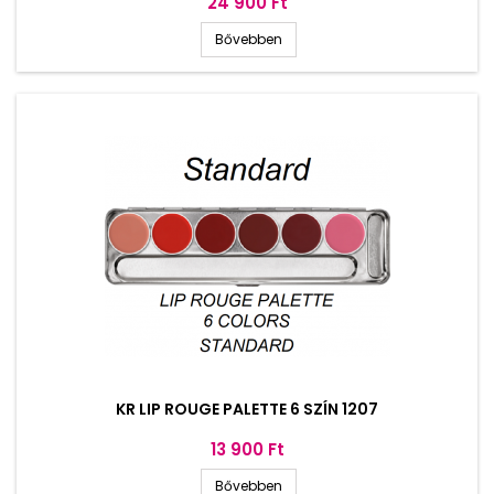
Ár
24 900 Ft
Bővebben
KR LIP ROUGE PALETTE 6 SZÍN 1207
Ár
13 900 Ft
Bővebben