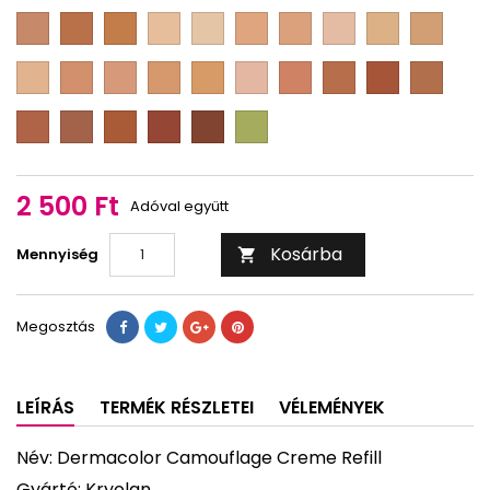
2
3
4
1
2
3
23
1
D
D
D
D
D
D
D
D
D
D
F
F
F
M
M
M
M
M
M
M
3
17
D
0
1/2
1
1
1
1
1
D
D
D
D
D
D
D
D
D
D
1/4
1/2
2/3
3/4
M
M
M
M
M
M
M
M
M
M
2
2
2
2
2
2
3
4
4
5
D
D
D
D
D
D
1/8
1/4
1/2
2/3
3/4
1/2
1/4
M
M
M
M
M
red
5
5
5
6
7
B
1/2
3/4
2 500 Ft
Adóval együtt
Kosárba
Mennyiség

Megosztás
LEÍRÁS
TERMÉK RÉSZLETEI
VÉLEMÉNYEK
Név: Dermacolor Camouflage Creme Refill
Gyártó: Kryolan