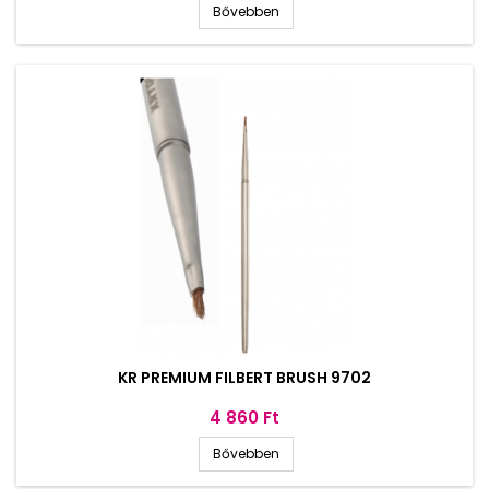
Bővebben
KR PREMIUM FILBERT BRUSH 9702
Ár
4 860 Ft
Bővebben