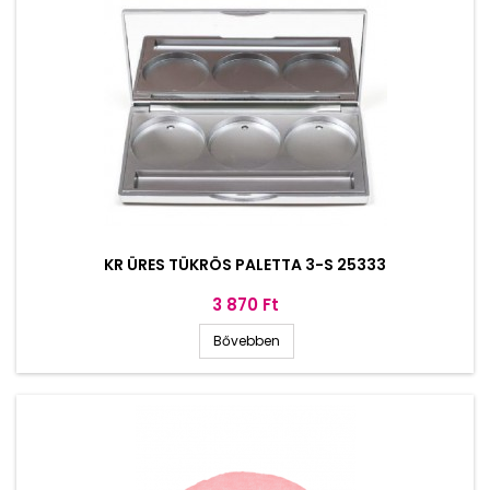
KR ÜRES TÜKRÖS PALETTA 3-S 25333
Ár
3 870 Ft
Bővebben