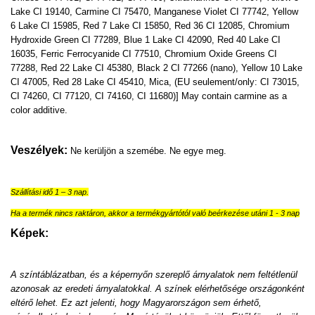
Lake CI 19140, Carmine CI 75470, Manganese Violet CI 77742, Yellow
6 Lake CI 15985, Red 7 Lake CI 15850, Red 36 CI 12085, Chromium
Hydroxide Green CI 77289, Blue 1 Lake CI 42090, Red 40 Lake CI
16035, Ferric Ferrocyanide CI 77510, Chromium Oxide Greens CI
77288, Red 22 Lake CI 45380, Black 2 CI 77266 (nano), Yellow 10 Lake
CI 47005, Red 28 Lake CI 45410, Mica, (EU seulement/only: CI 73015,
CI 74260, CI 77120, CI 74160, CI 11680)] May contain carmine as a
color additive.
Veszélyek:
Ne kerüljön a szemébe. Ne egye meg.
Szállítási idő 1 – 3 nap.
Ha a termék nincs raktáron, akkor a termékgyártótól való beérkezése utáni 1 - 3 nap
Képek:
A színtáblázatban, és a képernyőn szereplő árnyalatok nem feltétlenül
azonosak az eredeti árnyalatokkal. A színek elérhetősége országonként
eltérő lehet. Ez azt jelenti, hogy Magyarországon sem érhető,