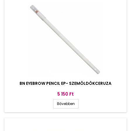
BN EYEBROW PENCIL EP- SZEMÖLDÖKCERUZA
Ár
5 150 Ft
Bővebben