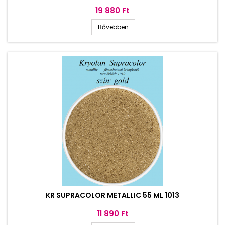
Ár
19 880 Ft
Bővebben
KR SUPRACOLOR METALLIC 55 ML 1013
Ár
11 890 Ft