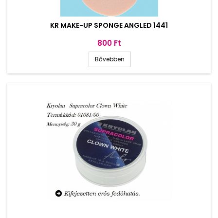
KR MAKE-UP SPONGE ANGLED 1441
Ár
800 Ft
Bővebben